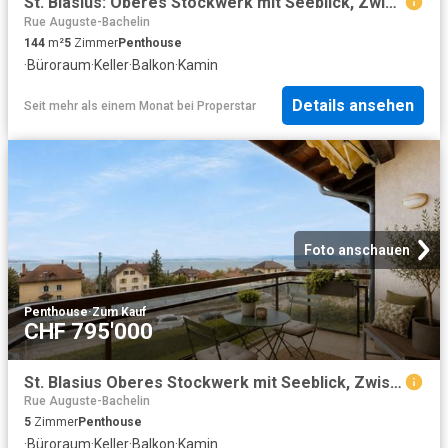
St. Blasius: Oberes Stockwerk mit Seeblick, Zwischenebene und wunderschönen Büchern
Rue Auguste-Bachelin
144
m²
5
Zimmer
Penthouse
·
Büroraum
·
Keller
·
Balkon
·
Kamin
Details ansehen
Seit mehr als einem Monat
bei
Properstar
Foto anschauen
Penthouse
·
Zum Kauf
CHF 795'000
St. Blasius Oberes Stockwerk mit Seeblick, Zwischenebene und wunderschönen Büchern
Rue Auguste-Bachelin
5
Zimmer
Penthouse
·
Büroraum
·
Keller
·
Balkon
·
Kamin