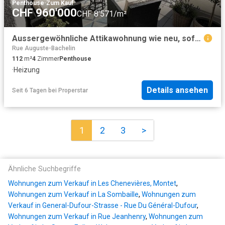
Penthouse
·
Zum Kauf
CHF 960'000
CHF 8'571/m²
Aussergewöhnliche Attikawohnung wie neu, sofort verfügbar oder nach Vereinbarung
Rue Auguste-Bachelin
112
m²
4
Zimmer
Penthouse
·
Heizung
Details ansehen
Seit 6 Tagen
bei
Properstar
1
2
3
>
Ähnliche Suchbegriffe
Wohnungen zum Verkauf in Les Chenevières, Montet
,
Wohnungen zum Verkauf in La Sombaille
,
Wohnungen zum
Verkauf in General-Dufour-Strasse - Rue Du Général-Dufour
,
Wohnungen zum Verkauf in Rue Jeanhenry
,
Wohnungen zum