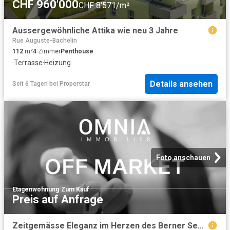
CHF 960'000
CHF 8'571/m²
Aussergewöhnliche Attika wie neu 3 Jahre
Rue Auguste-Bachelin
112
m²
4
Zimmer
Penthouse
·
Terrasse
·
Heizung
Details ansehen
Seit 6 Tagen
bei
Properstar
Foto anschauen
Etagenwohnung
·
Zum Kauf
Preis auf Anfrage
Zeitgemässe Eleganz im Herzen des Berner Seelands