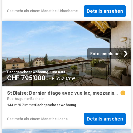
Details ansehen
Seit mehr als einem Monat
bei
Urbanhome
Foto anschauen
Dachgeschosswohnung
·
Zum Kauf
CHF 795'000
CHF 5'520/m²
St Blaise: Dernier étage avec vue lac, mezzanine et beaux volumes
Rue Auguste-Bachelin
144
m²
5
Zimmer
Dachgeschosswohnung
Details ansehen
Seit mehr als einem Monat
bei
Icasa