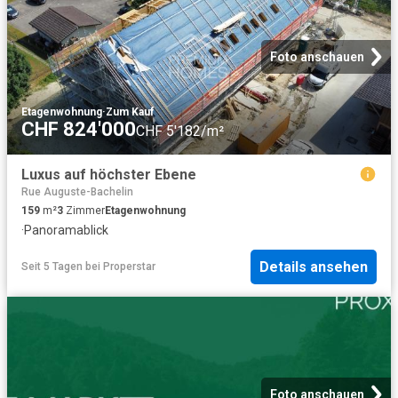
Foto anschauen
Etagenwohnung
·
Zum Kauf
CHF 824'000
CHF 5'182/m²
Luxus auf höchster Ebene
Rue Auguste-Bachelin
159
m²
3
Zimmer
Etagenwohnung
·
Panoramablick
Details ansehen
Seit 5 Tagen
bei
Properstar
Foto anschauen