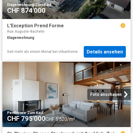
Etagenwohnung
·
Zum Kauf
CHF 874'000
L'Exception Prend Forme
Rue Auguste-Bachelin
Etagenwohnung
Details ansehen
Seit mehr als einem Monat
bei
Urbanhome
Foto anschauen
Penthouse
·
Zum Kauf
CHF 795'000
CHF 5'520/m²