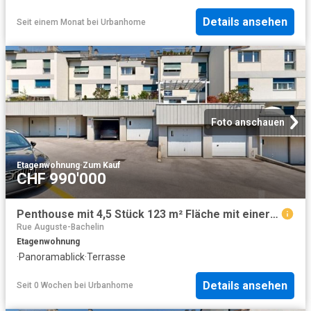
Details ansehen
Seit einem Monat
bei
Urbanhome
Foto anschauen
Etagenwohnung
·
Zum Kauf
CHF 990'000
Penthouse mit 4,5 Stück 123 m² Fläche mit einer Terrasse von 37 m² und Panoramablick auf das Meer
Rue Auguste-Bachelin
Etagenwohnung
·
Panoramablick
·
Terrasse
Details ansehen
Seit 0 Wochen
bei
Urbanhome