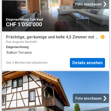
Foto anschauen
Etagenwohnung
·
Zum Kauf
CHF 1'050'000
Prächtige, geräumige und helle 4,5 Zimmer mit Terrasse, Balkon und ungehinderter Aussicht
Rue Auguste-Bachelin
Etagenwohnung
·
Balkon
·
Terrasse
Details ansehen
Seit 2 Wochen
bei
Urbanhome
Foto anschauen