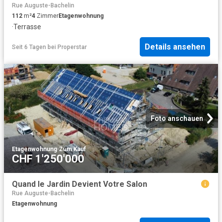
Rue Auguste-Bachelin
112
m²
4
Zimmer
Etagenwohnung
·
Terrasse
Details ansehen
Seit 6 Tagen
bei
Properstar
Foto anschauen
Etagenwohnung
·
Zum Kauf
CHF 1'250'000
Quand le Jardin Devient Votre Salon
Rue Auguste-Bachelin
Etagenwohnung