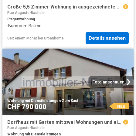
Große 5,5 Zimmer Wohnung in ausgezeichnetem Zustand im renovierten Gebäude
Rue Auguste-Bachelin
Etagenwohnung
·
Büroraum
·
Balkon
Details ansehen
Seit einem Monat
bei
Urbanhome
Foto anschauen
Wohnung mit Dienstleistungen
·
Zum Kauf
CHF 790'000
NEU
Dorfhaus mit Garten mit zwei Wohnungen und einem Gewerberaum
Rue Auguste-Bachelin
Wohnung mit Dienstleistungen