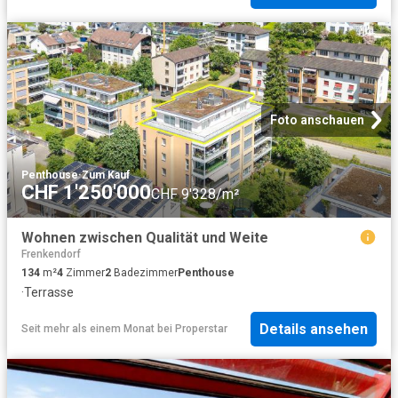
Foto anschauen
Penthouse
·
Zum Kauf
CHF 1'250'000
CHF 9'328/m²
Wohnen zwischen Qualität und Weite
Frenkendorf
134
m²
4
Zimmer
2
Badezimmer
Penthouse
·
Terrasse
Details ansehen
Seit mehr als einem Monat
bei
Properstar