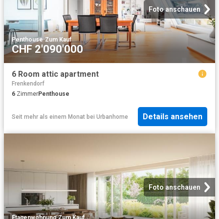
Foto anschauen
Penthouse
·
Zum Kauf
CHF 2'090'000
6 Room attic apartment
Frenkendorf
6
Zimmer
Penthouse
Details ansehen
Seit mehr als einem Monat
bei
Urbanhome
Foto anschauen
Etagenwohnung
·
Zum Kauf