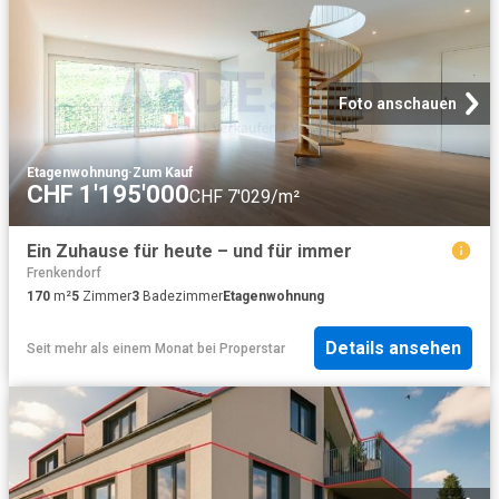
Foto anschauen
Etagenwohnung
·
Zum Kauf
CHF 1'195'000
CHF 7'029/m²
Ein Zuhause für heute – und für immer
Frenkendorf
170
m²
5
Zimmer
3
Badezimmer
Etagenwohnung
Details ansehen
Seit mehr als einem Monat
bei
Properstar