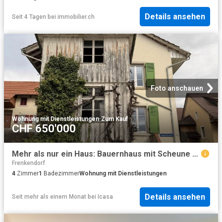
Details ansehen
Seit 4 Tagen
bei
immobilier.ch
Foto anschauen
Wohnung mit Dienstleistungen
·
Zum Kauf
CHF 650'000
Mehr als nur ein Haus: Bauernhaus mit Scheune und unbegrenzten Möglichkeiten
Frenkendorf
4
Zimmer
1
Badezimmer
Wohnung mit Dienstleistungen
Details ansehen
Seit mehr als einem Monat
bei
Icasa