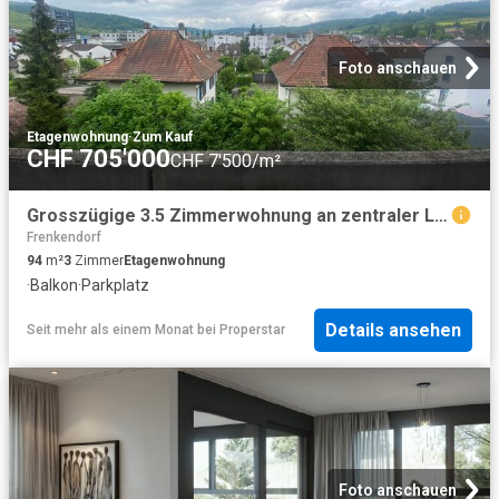
Foto anschauen
Etagenwohnung
·
Zum Kauf
CHF 705'000
CHF 7'500/m²
Grosszügige 3.5 Zimmerwohnung an zentraler Lage
Frenkendorf
94
m²
3
Zimmer
Etagenwohnung
·
Balkon
·
Parkplatz
Details ansehen
Seit mehr als einem Monat
bei
Properstar
Foto anschauen