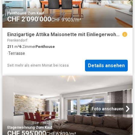
Penthouse
·
Zum Kauf
CHF 2'090'000
CHF 9'905/m²
Einzigartige Attika Maisonette mit Einliegerwohnung und Dachterrasse
Frenkendorf
211
m²
6
Zimmer
Penthouse
·
Terrasse
Details ansehen
Seit mehr als einem Monat
bei
Icasa
Foto anschauen
Etagenwohnung
·
Zum Kauf
CHF 595'000
CHF 6'839/m²