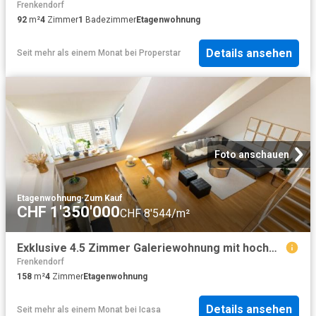
Frenkendorf
92
m²
4
Zimmer
1
Badezimmer
Etagenwohnung
Details ansehen
Seit mehr als einem Monat
bei
Properstar
Foto anschauen
Etagenwohnung
·
Zum Kauf
CHF 1'350'000
CHF 8'544/m²
Exklusive 4.5 Zimmer Galeriewohnung mit hochwertigem Ausbau
Frenkendorf
158
m²
4
Zimmer
Etagenwohnung
Details ansehen
Seit mehr als einem Monat
bei
Icasa