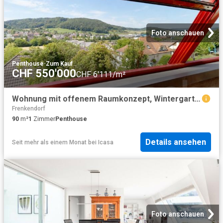
Foto anschauen
Penthouse
·
Zum Kauf
CHF 550'000
CHF 6'111/m²
Wohnung mit offenem Raumkonzept, Wintergarten und besonderem Charakter
Frenkendorf
90
m²
1
Zimmer
Penthouse
Details ansehen
Seit mehr als einem Monat
bei
Icasa
Foto anschauen