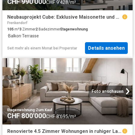
CHF 990'000
CHF 9'428/m²
Neubauprojekt Cube: Exklusive Maisonette und Etagenwohnungen
Frenkendorf
105
m²
3
Zimmer
2
Badezimmer
Etagenwohnung
·
Balkon
·
Terrasse
Details ansehen
Seit mehr als einem Monat
bei
Properstar
Foto anschauen
Etagenwohnung
·
Zum Kauf
CHF 800'000
CHF 8'695/m²
Renovierte 4.5 Zimmer Wohnungen in ruhiger Lage in Frenkendorf