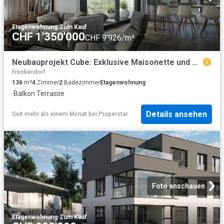
Etagenwohnung
·
Zum Kauf
CHF 1'350'000
CHF 9'926/m²
Neubauprojekt Cube: Exklusive Maisonette und Etagenwohnungen
Frenkendorf
136
m²
4
Zimmer
2
Badezimmer
Etagenwohnung
·
Balkon
·
Terrasse
Details ansehen
Seit mehr als einem Monat
bei
Properstar
Foto anschauen
Etagenwohnung
·
Zum Kauf