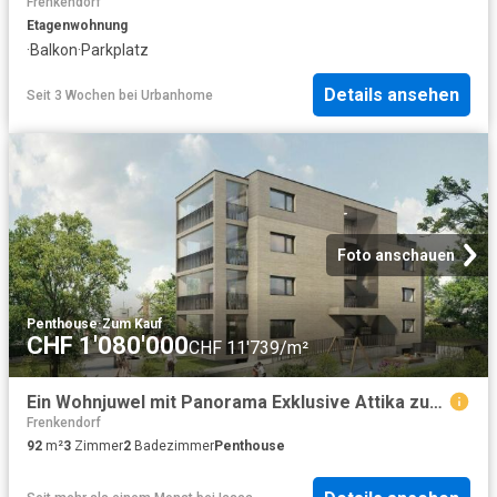
Frenkendorf
Etagenwohnung
·
Balkon
·
Parkplatz
Details ansehen
Seit 3 Wochen
bei
Urbanhome
Foto anschauen
Penthouse
·
Zum Kauf
CHF 1'080'000
CHF 11'739/m²
Ein Wohnjuwel mit Panorama Exklusive Attika zum Verlieben
Frenkendorf
92
m²
3
Zimmer
2
Badezimmer
Penthouse