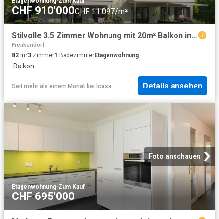
Etagenwohnung
·
Zum Kauf
CHF 910'000
CHF 11'097/m²
Stilvolle 3.5 Zimmer Wohnung mit 20m² Balkon in ruhiger Lage
Frenkendorf
82
m²
3
Zimmer
1
Badezimmer
Etagenwohnung
·
Balkon
Details ansehen
Seit mehr als einem Monat
bei
Icasa
Foto anschauen
Etagenwohnung
·
Zum Kauf
CHF 695'000