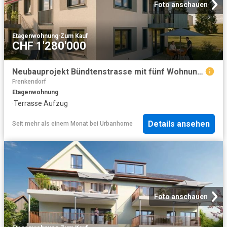
Foto anschauen
Etagenwohnung
·
Zum Kauf
CHF 1'280'000
Neubauprojekt Bündtenstrasse mit fünf Wohnungen Wohnung 5
Frenkendorf
Etagenwohnung
·
Terrasse
·
Aufzug
Details ansehen
Seit mehr als einem Monat
bei
Urbanhome
Foto anschauen