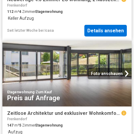
Frenkendorf
112
m²
4
Zimmer
Etagenwohnung
·
Keller
·
Aufzug
Details ansehen
Seit letzter Woche
bei
Icasa
Foto anschauen
Etagenwohnung
·
Zum Kauf
Preis auf Anfrage
Zeitlose Architektur und exklusiver Wohnkomfort in Magden
Frenkendorf
147
m²
5
Zimmer
Etagenwohnung
·
Aufzug