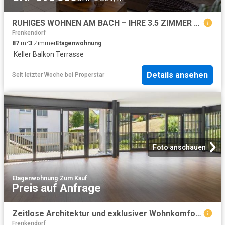
RUHIGES WOHNEN AM BACH – IHRE 3.5 ZIMMER OASE IN SISSACH
Frenkendorf
87
m²
3
Zimmer
Etagenwohnung
·
Keller
·
Balkon
·
Terrasse
Details ansehen
Seit letzter Woche
bei
Properstar
Foto anschauen
Etagenwohnung
·
Zum Kauf
Preis auf Anfrage
Zeitlose Architektur und exklusiver Wohnkomfort in Magden
Frenkendorf