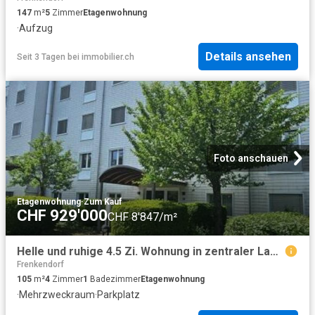
147
m²
5
Zimmer
Etagenwohnung
·
Aufzug
Details ansehen
Seit 3 Tagen
bei
immobilier.ch
Foto anschauen
Etagenwohnung
·
Zum Kauf
CHF 929'000
CHF 8'847/m²
Helle und ruhige 4.5 Zi. Wohnung in zentraler Lage inkl. Hobbyraum und Tiefgaragenplatz
Frenkendorf
105
m²
4
Zimmer
1
Badezimmer
Etagenwohnung
·
Mehrzweckraum
·
Parkplatz