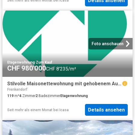
Details ansehen
Seit mehr als einem Monat
bei
Icasa
Foto anschauen
Etagenwohnung
·
Zum Kauf
CHF 980'000
CHF 8'235/m²
Stilvolle Maisonettewohnung mit gehobenem Ausbaustandard
Frenkendorf
119
m²
4
Zimmer
2
Badezimmer
Etagenwohnung
Details ansehen
Seit mehr als einem Monat
bei
Icasa