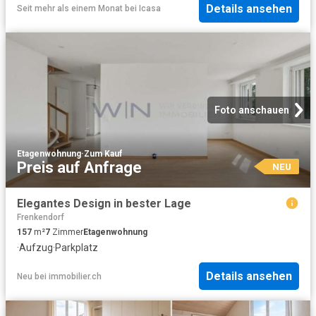
Details ansehen
Seit mehr als einem Monat
bei
Icasa
Foto anschauen
Etagenwohnung
·
Zum Kauf
Preis auf Anfrage
NEU
Elegantes Design in bester Lage
Frenkendorf
157
m²
7
Zimmer
Etagenwohnung
·
Aufzug
·
Parkplatz
Details ansehen
Neu
bei
immobilier.ch