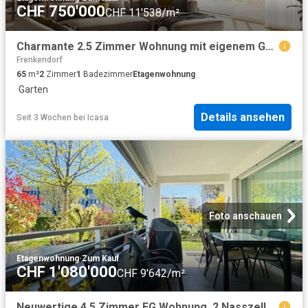
CHF 750'000
CHF 11'538/m²
Charmante 2.5 Zimmer Wohnung mit eigenem Garten in Dornach
Frenkendorf
65
m²
2
Zimmer
1
Badezimmer
Etagenwohnung
·
Garten
Details ansehen
Seit 3 Wochen
bei
Icasa
Foto anschauen
Etagenwohnung
·
Zum Kauf
CHF 1'080'000
CHF 9'642/m²
Neuwertige 4.5 Zimmer EG Wohnung, 2 Nasszellen, Loggia, Gartenanteil, Lift, Keller und 1 AEHP