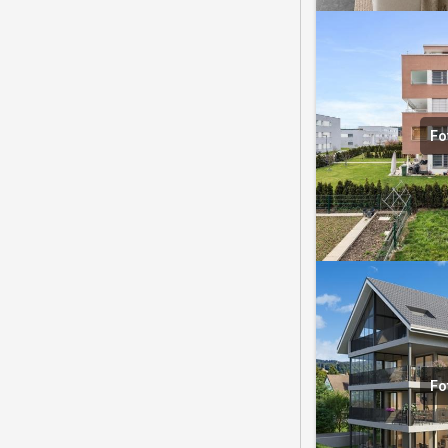
Fo
Fo