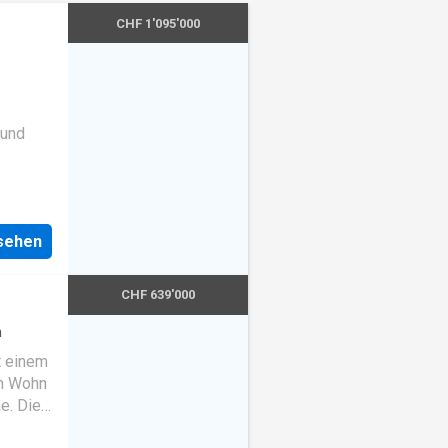
CHF 1'095'000
 und
nsehen
CHF 639'000
n
t einem
n Wohn
e. Die
hen