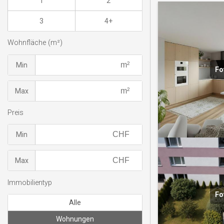
1
2
3
4+
Wohnfläche (m²)
Min
Fo
Max
Preis
Min
Max
Immobilientyp
Fo
Alle
Wohnungen