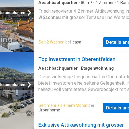
Aeschbachquartier
·
80
m²
·
4
Zimmer
·
1
Bad
·
Penthouse
·
Terrasse
Frisch renovierte 4-Zimmer-Attikawohnung in
to anschauen
Wöschnau
mit grosser Terrasse und Weitsic
Details a
Seit 2 Wochen
bei
Icasa
Top Investment in Oberentfelden
Aeschbachquartier
·
Etagenwohnung
Diese vielseitige Liegenschaft in Oberentfe
bietet Investoren eine seltene Gelegenheit, i
to anschauen
nahezu voll vermietetes Gewerbeobjekt mit s
Ertragskraft zu investieren. Dank dem durch
Gewerbemix aus Werkhalle, Büro- und Wohnf
Seit mehr als einem Monat
bei
Details a
überzeugt die Immobilie mit Funktionalität,
Urbanhome
Flexibilität und einer einzigartig hohen
Bruttorendite.Kontaktieren Sie uns noch heut
Exklusive Attikawohnung mit grosser
weitere Informationen zu erhalten und einen