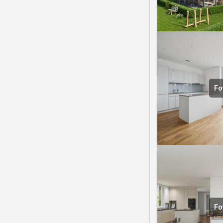
Fo
Fo