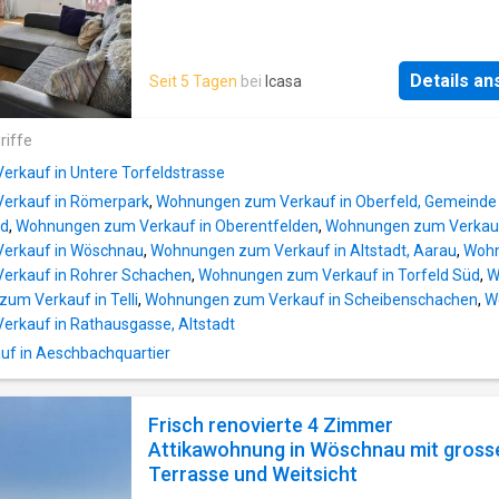
Details a
Seit 5 Tagen
bei
Icasa
riffe
rkauf in Untere Torfeldstrasse
erkauf in Römerpark
,
Wohnungen zum Verkauf in Oberfeld, Gemeinde
ld
,
Wohnungen zum Verkauf in Oberentfelden
,
Wohnungen zum Verkauf
erkauf in Wöschnau
,
Wohnungen zum Verkauf in Altstadt, Aarau
,
Wohn
rkauf in Rohrer Schachen
,
Wohnungen zum Verkauf in Torfeld Süd
,
W
um Verkauf in Telli
,
Wohnungen zum Verkauf in Scheibenschachen
,
W
rkauf in Rathausgasse, Altstadt
uf in Aeschbachquartier
Frisch renovierte 4 Zimmer
Attikawohnung in Wöschnau mit gross
Terrasse und Weitsicht