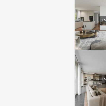
Fo
Fo