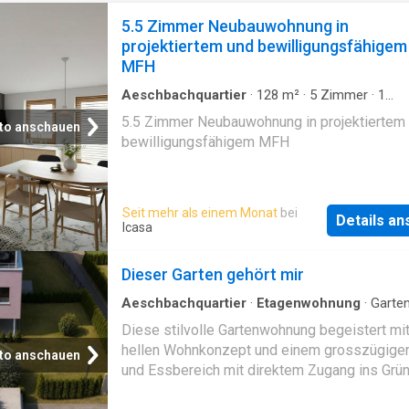
5.5 Zimmer Neubauwohnung in
projektiertem und bewilligungsfähigem
MFH
Aeschbachquartier
·
128
m²
·
5
Zimmer
·
1
Badezimmer
·
Etagenwohnung
5.5 Zimmer Neubauwohnung in projektiertem
to anschauen
bewilligungsfähigem MFH
Seit mehr als einem Monat
bei
Details a
Icasa
Dieser Garten gehört mir
Aeschbachquartier
·
Etagenwohnung
·
Garte
Diese stilvolle Gartenwohnung begeistert mi
hellen Wohnkonzept und einem grosszügige
to anschauen
und Essbereich mit direktem Zugang ins Grün
moderne Küche und die grossen Fensterfläc