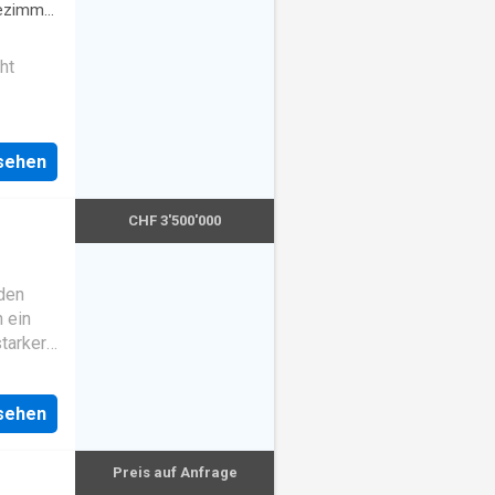
ezimmer
ht
nsehen
CHF 3'500'000
lden
n ein
tarker
dachten
lächen
nsehen
e, um
Preis auf Anfrage