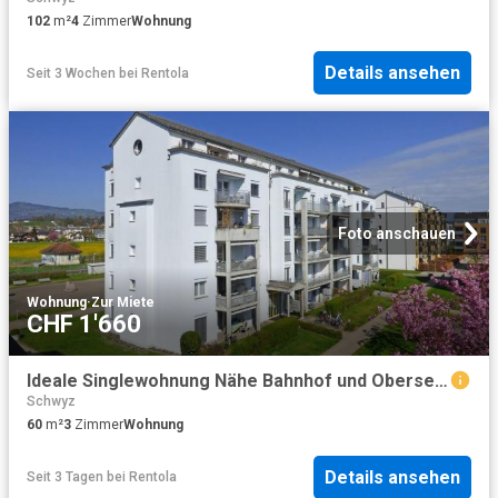
102
m²
4
Zimmer
Wohnung
Details ansehen
Seit 3 Wochen
bei
Rentola
Foto anschauen
Wohnung
·
Zur Miete
CHF 1'660
Ideale Singlewohnung Nähe Bahnhof und Obersee!
Schwyz
60
m²
3
Zimmer
Wohnung
Details ansehen
Seit 3 Tagen
bei
Rentola