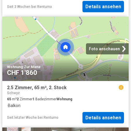
Details ansehen
Seit 3 Wochen
bei
Rentumo
Foto anschauen
Wohnung
·
Zur Miete
CHF 1'860
2.5 Zimmer, 65 m², 2. Stock
Schwyz
65
m²
2
Zimmer
1
Badezimmer
Wohnung
·
Balkon
Details ansehen
Seit letzter Woche
bei
Rentumo