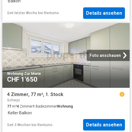
·
Balkon
Details ansehen
Seit letzter Woche
bei
Rentumo
Foto anschauen
Wohnung
·
Zur Miete
CHF 1'650
4 Zimmer, 77 m², 1. Stock
Schwyz
77
m²
4
Zimmer
1
Badezimmer
Wohnung
·
Keller
·
Balkon
Details ansehen
Seit 3 Wochen
bei
Rentumo