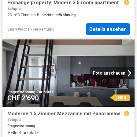
Exchange property: Modern 3.5 room apartment in the heart of Zurich
Schipfe
93
m²
3
Zimmer
1
Badezimmer
Wohnung
Details ansehen
Seit 3 Wochen
bei
Rentumo
Foto anschauen
Etagenwohnung
·
Zur Miete
CHF 2'690
NEU
Moderne 1.5 Zimmer Mezzanine mit Panoramaweitsicht
Schipfe
Etagenwohnung
·
Keller
·
Parkplatz