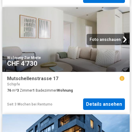
Foto anschauen
Wohnung
·
Zur Miete
CHF 4'730
Mutschellenstrasse 17
Schipfe
76
m²
3
Zimmer
1
Badezimmer
Wohnung
Details ansehen
Seit 3 Wochen
bei
Rentumo