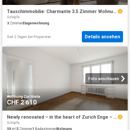
Tauschimmobilie: Charmante 3.5 Zimmer Wohnung in Zürich Ideal für Stadtliebhaber und Pendler
Schipfe
3
Zimmer
Etagenwohnung
Details ansehen
Seit 2 Tagen
bei
Properstar
Foto anschauen
Wohnung
·
Zur Miete
CHF 2'610
Newly renovated – in the heart of Zurich Enge – your new home?
Schipfe
59
m²
2
Zimmer
1
Badezimmer
Wohnung