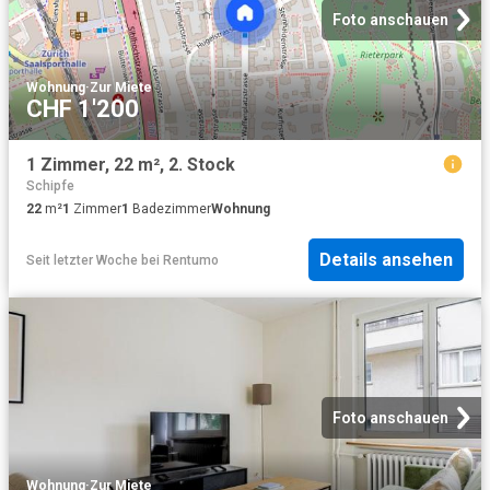
Foto anschauen
Wohnung
·
Zur Miete
CHF 1'200
1 Zimmer, 22 m², 2. Stock
Schipfe
22
m²
1
Zimmer
1
Badezimmer
Wohnung
Details ansehen
Seit letzter Woche
bei
Rentumo
Foto anschauen
Wohnung
·
Zur Miete