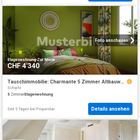
Foto anschauen
Etagenwohnung
·
Zur Miete
CHF 4'340
Tauschimmobilie: Charmante 5 Zimmer Altbauwohnung im Herzen von Zürich
Schipfe
5
Zimmer
Etagenwohnung
Details ansehen
Seit 5 Tagen
bei
Properstar