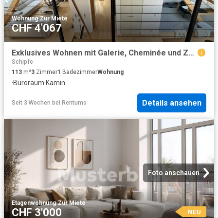
Wohnung
·
Zur Miete
CHF 4'067
Exklusives Wohnen mit Galerie, Cheminée und Zürichsee in Gehdistanz
Schipfe
113
m²
3
Zimmer
1
Badezimmer
Wohnung
·
Büroraum
·
Kamin
Details ansehen
Seit 3 Wochen
bei
Rentumo
Foto anschauen
Etagenwohnung
·
Zur Miete
CHF 3'000
NEU