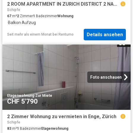
2 ROOM APARTMENT IN ZURICH DISTRICT 2 NARROW, FURNISHED
Schipfe
67
m²
2
Zimmer
1
Badezimmer
Wohnung
·
Balkon
·
Aufzug
Details ansehen
Seit mehr als einem Monat
bei
Rentumo
Foto anschauen
Etagenwohnung
·
Zur Miete
CHF 5'790
2 Zimmer Wohnung zu vermieten in Enge, Zürich
Schipfe
83
m²
1
Badezimmer
Etagenwohnung