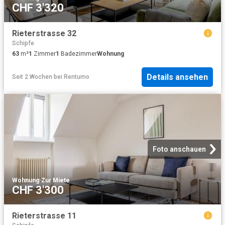
CHF 3'320
Rieterstrasse 32
Schipfe
63
m²
1
Zimmer
1
Badezimmer
Wohnung
Details ansehen
Seit 2 Wochen
bei
Rentumo
Foto anschauen
Wohnung
·
Zur Miete
CHF 3'300
Rieterstrasse 11