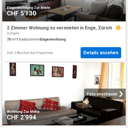
Etagenwohnung
·
Zur Miete
CHF 5'130
2 Zimmer Wohnung zu vermieten in Enge, Zürich
Schipfe
70
m²
1
Badezimmer
Etagenwohnung
Details ansehen
Seit 2 Wochen
bei
Properstar
Foto anschauen
Wohnung
·
Zur Miete
CHF 2'994