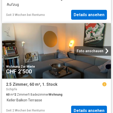
·
Aufzug
Details ansehen
Seit 3 Wochen
bei
Rentumo
Foto anschauen
Wohnung
·
Zur Miete
CHF 2'500
2.5 Zimmer, 60 m², 1. Stock
Schipfe
60
m²
2
Zimmer
1
Badezimmer
Wohnung
·
Keller
·
Balkon
·
Terrasse
Details ansehen
Seit 2 Wochen
bei
Rentumo