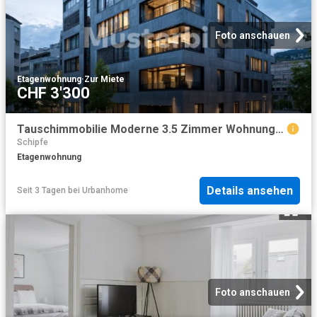
Foto anschauen
Etagenwohnung
·
Zur Miete
CHF 3'300
Tauschimmobilie Moderne 3.5 Zimmer Wohnung im Herzen von Zürich
Schipfe
Etagenwohnung
Details ansehen
Seit 3 Tagen
bei
Urbanhome
Foto anschauen