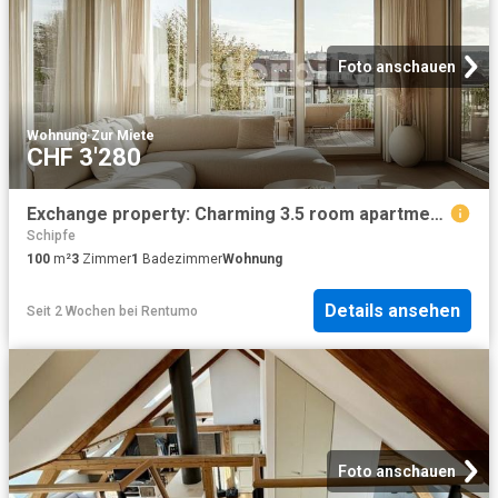
Foto anschauen
Wohnung
·
Zur Miete
CHF 3'280
Exchange property: Charming 3.5 room apartment in a prime location in Zurich
Schipfe
100
m²
3
Zimmer
1
Badezimmer
Wohnung
Details ansehen
Seit 2 Wochen
bei
Rentumo
Foto anschauen