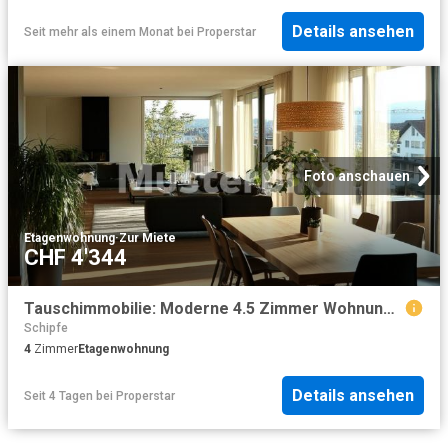
Details ansehen
Seit mehr als einem Monat
bei
Properstar
Foto anschauen
Etagenwohnung
·
Zur Miete
CHF 4'344
Tauschimmobilie: Moderne 4.5 Zimmer Wohnung im Herzen von Zürich
Schipfe
4
Zimmer
Etagenwohnung
Details ansehen
Seit 4 Tagen
bei
Properstar