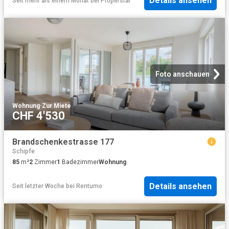
Details ansehen
Seit mehr als einem Monat
bei
Properstar
Foto anschauen
Wohnung
·
Zur Miete
CHF 4'530
Brandschenkestrasse 177
Schipfe
85
m²
2
Zimmer
1
Badezimmer
Wohnung
Details ansehen
Seit letzter Woche
bei
Rentumo