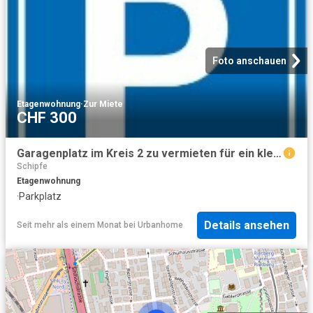
Foto anschauen
Etagenwohnung
·
Zur Miete
CHF 300
Garagenplatz im Kreis 2 zu vermieten für ein kleines Auto
Schipfe
Etagenwohnung
·
Parkplatz
Details ansehen
Seit mehr als einem Monat
bei
Urbanhome