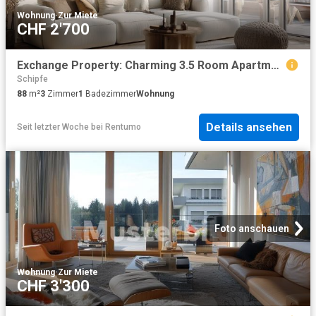
Wohnung
·
Zur Miete
CHF 2'700
Exchange Property: Charming 3.5 Room Apartment in Zurich – Ideal for City Lovers and Commuters
Schipfe
88
m²
3
Zimmer
1
Badezimmer
Wohnung
Details ansehen
Seit letzter Woche
bei
Rentumo
Foto anschauen
Wohnung
·
Zur Miete
CHF 3'300