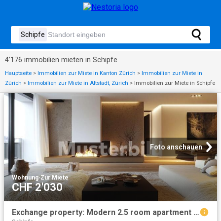
4’176 immobilien mieten in Schipfe
Hauptseite
>
Immobilien zur Miete in Kanton Zürich
>
Immobilien zur Miete in
Zürich
>
Immobilien zur Miete in Altstadt, Zürich
>
Immobilien zur Miete in Schipfe
Foto anschauen
Wohnung
·
Zur Miete
CHF 2'030
Exchange property: Modern 2.5 room apartment in the heart of Zurich