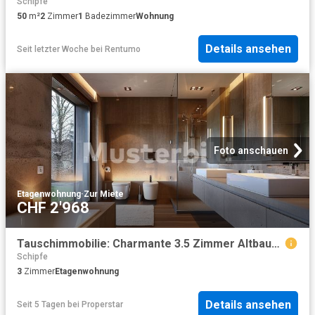
Schipfe
50
m²
2
Zimmer
1
Badezimmer
Wohnung
Details ansehen
Seit letzter Woche
bei
Rentumo
Foto anschauen
Etagenwohnung
·
Zur Miete
CHF 2'968
Tauschimmobilie: Charmante 3.5 Zimmer Altbauwohnung im Herzen von Zürich
Schipfe
3
Zimmer
Etagenwohnung
Details ansehen
Seit 5 Tagen
bei
Properstar