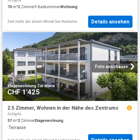
Schipfe
70
m²
2
Zimmer
1
Badezimmer
Wohnung
Details ansehen
Seit mehr als einem Monat
bei
Rentumo
Foto anschauen
Etagenwohnung
·
Zur Miete
CHF 1'425
2.5 Zimmer, Wohnen in der Nähe des Zentrums
Schipfe
57
m²
2
Zimmer
Etagenwohnung
·
Terrasse