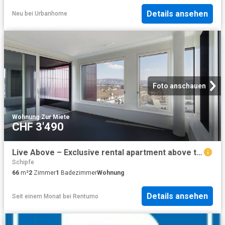
Details ansehen
Neu
bei
Urbanhome
Foto anschauen
Wohnung
·
Zur Miete
CHF 3'490
Live Above – Exclusive rental apartment above the FIFA Museum
Schipfe
66
m²
2
Zimmer
1
Badezimmer
Wohnung
Details ansehen
Seit einem Monat
bei
Rentumo