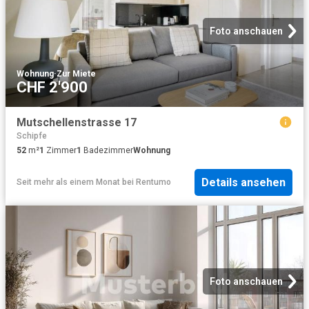
Foto anschauen
Wohnung
·
Zur Miete
CHF 2'900
Mutschellenstrasse 17
Schipfe
52
m²
1
Zimmer
1
Badezimmer
Wohnung
Details ansehen
Seit mehr als einem Monat
bei
Rentumo
Foto anschauen