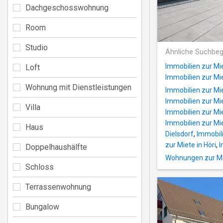
Dachgeschosswohnung
Room
Studio
Ähnliche Suchbeg
Immobilien zur Mie
Loft
Immobilien zur Mi
Wohnung mit Dienstleistungen
Immobilien zur Mi
Immobilien zur Mie
Villa
Immobilien zur Mie
Immobilien zur Mie
Haus
Dielsdorf
,
Immobili
zur Miete in Höri
,
I
Doppelhaushälfte
Wohnungen zur Mie
Schloss
Terrassenwohnung
Bungalow