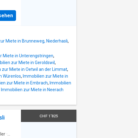
ein
es
uch die
 in die
t in
nsehen
tet
ights,
tungs-
 Wohn-
- offene
 Bad mit
ur Miete in Brunneweg, Niederhasli
,
ussicht,
r Miete in Unterengstringen
,
hen
ilien zur Miete in Geroldswil
,
anit-
 zur Miete in Oetwil an der Limmat
,
il, -
in Würenlos
,
Immobilien zur Miete in
ien zur Miete in Embrach
,
Immobilien
t),
,
Immobilien zur Miete in Neerach
n und
e
uartier
und ist
CHF 1'825
li
ler
·