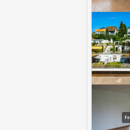
Fo
Fo