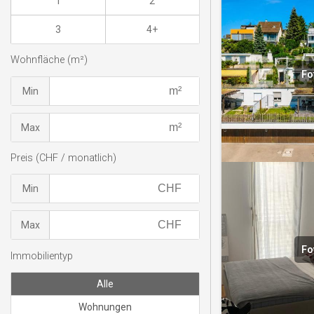
1
2
3
4+
Wohnfläche (m²)
Fo
Min
Max
Preis (CHF / monatlich)
Min
Max
Fo
Immobilientyp
Alle
Wohnungen