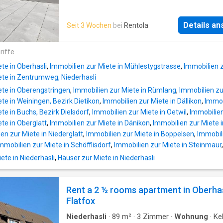
sowie die hochwertige Bauweise sorgen für 
sanierte Wohnung besticht durch ein zeitlos
angenehmes und komfortables Wohngefühl A
Design und die grosse Aussenfläche mit Blick
Lage überzeugt: Die nächste Bushaltestelle is
Details a
Seit 3 Wochen
bei
Rentola
umliegende Natur. Der optimale Grundriss bie
nur, erreichbar, den, erreicht man in rund, Highl
Möglichkeiten zu einem persönlichen Einrich
Moderne 2.5-Zimmer-Dachwohnung, Offener
Stil Die Wohnung ist wie folgt ausgestattet:, 
riffe
und Essbereich, Hohe Decken mit sichtbarer
Küche, - Glaskeramikherd, - Geschirrspüler, -
Holzverkleidung, Moderne Küche mit viel
te in Oberhasli
,
Immobilien zur Miete in Mühlestygstrasse
,
Immobilien z
Badewanne, - grosse Terrasse mit schöner A
Arbeitsfläche, Grosser Balk
ete in Zentrumweg, Niederhasli
- grosser Balkon, - eigener Waschturm in der
ete in Oberengstringen
,
Immobilien zur Miete in Rümlang
,
Immobilien zu
Waschküche, - edle Parkettböden in sämtlic
te in Weiningen, Bezirk Dietikon
,
Immobilien zur Miete in Dällikon
,
Immob
Wohn- und Schlafbereichen, - pflegeleichte Gr
te in Buchs, Bezirk Dielsdorf
,
Immobilien zur Miete in Oetwil
,
Immobilien
Platten in Küche und Badezimmer, - Kellerabte
te in Oberglatt
,
Immobilien zur Miete in Dänikon
,
Immobilien zur Miete 
Lift vorhanden (allgemein genutzt), -
en zur Miete in Niederglatt
,
Immobilien zur Miete in Boppelsen
,
Immobil
Veloabstellplatz vorhanden (allgemein genutz
mmobilien zur Miete in Schöfflisdorf
,
Immobilien zur Miete in Steinmaur
Parkplätze und Garagenboxen sind vorhande
können bei Bedarf dazu gemietet werden Di
te in Niederhasli
,
Häuser zur Miete in Niederhasli
Liegenschaft befindet sich in einem ruhigen Q
unweit des alten Dorfkerns von
Niederhasli
Rent a 2 ½ rooms apartment in Oberhas
dank der Nähe zum Schulhaus Linden (Pr
Flatfox
Niederhasli
·
89
m²
·
3
Zimmer
·
Wohnung
·
Kel