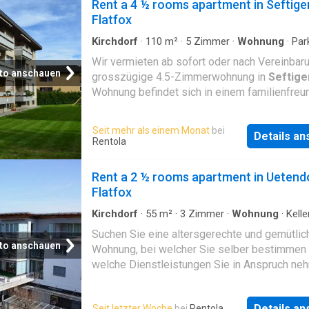
Rent a 4 ½ rooms apartment in Seftige
Flatfox
Kirchdorf
·
110
m²
·
5
Zimmer
·
Wohnung
·
Par
Balkon
Wir vermieten ab sofort oder nach Vereinbar
to anschauen
grosszügige 4.5-Zimmerwohnung in
Seftige
Wohnung befindet sich in einem familienfreu
Mehrfamilienhaus Die Wohnung zeichnet sich
folgende Vorteile aus:, Parkettböden in sämt
Seit mehr als einem Monat
bei
Details a
Zimmer, grosszügig und praktischer Grundris
Rentola
abschliessbare Küche mit Geschirrspüler un
Glaskeramikkochfeld, sonniger Balkon, Reduit
Rent a 2 ½ rooms apartment in Uetend
zusätzlichen Stauraum, Zur Wohnung gehört 
Flatfox
Keller- und Estrichabteil. Eine Waschmaschi
ein Trocknungsraum stehen zur Mitbenützung
Kirchdorf
·
55
m²
·
3
Zimmer
·
Wohnung
·
Kelle
Balkon
·
Zugang für Menschen mit Behinderung
Verfügung. Ein Aussenparkplatz kann für mon
Suchen Sie eine altersgerechte und gemütlic
Aufzug
CHF 30.00 dazu gemietet werden Der Bahnho
to anschauen
Wohnung, bei welcher Sie selber bestimmen
nur in wenigen Minuten zu Fuss erreichbar H
welche Dienstleistungen Sie in Anspruch ne
Ihr Interesse geweckt? Dann freuen wir uns a
möchten? Dann sind Sie hier genau richtig!, W
vermieten diese tolle Seniorenwohnung mit
Details a
Seit letzter Woche
bei
Rentola