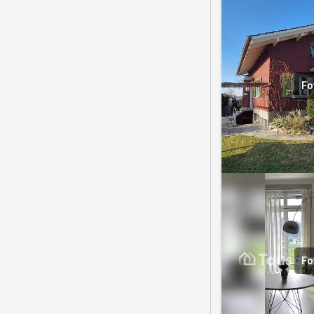
Fo
Fo