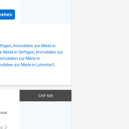
oren
nsehen
atlich)
emietet
on auf
Nähe ->
Uttigen
,
Immobilien zur Miete in
r Miete in Seftigen
,
Immobilien zur
mmobilien zur Miete in
obilien zur Miete in Lohnstorf
,
CHF 920
asse
te 3-