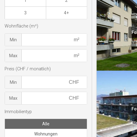
1
2
3
4+
Wohnfläche (m²)
Fo
Min
Max
Preis (CHF / monatlich)
Min
Max
Fo
Immobilientyp
Alle
Wohnungen