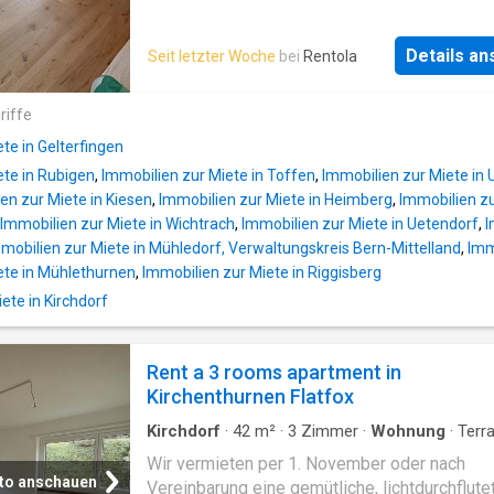
(Laden Elektrovelo usw.), Garderobe mit
Einbauschränke, Alle Fenster mit Lamellenst
ausgerüstet, Autobahnanschluss Kiesen in
Details a
Seit letzter Woche
bei
Rentola
unmittelbarer Nähe, Ein Carportplatz (80.- mon
und mehrere Parkplätze können zusätzlich g
riffe
werden (50.-/PP monatlich), Elektroladestati
Anfrage, Wald und Flurwege in unmittelbarer 
te in Gelterfingen
für die Erholung, eigener
ete in Rubigen
,
Immobilien zur Miete in Toffen
,
Immobilien zur Miete in 
en zur Miete in Kiesen
,
Immobilien zur Miete in Heimberg
,
Immobilien zu
Immobilien zur Miete in Wichtrach
,
Immobilien zur Miete in Uetendorf
,
I
mobilien zur Miete in Mühledorf, Verwaltungskreis Bern-Mittelland
,
Imm
ete in Mühlethurnen
,
Immobilien zur Miete in Riggisberg
te in Kirchdorf
Rent a 3 rooms apartment in
Kirchenthurnen Flatfox
Kirchdorf
·
42
m²
·
3
Zimmer
·
Wohnung
·
Terr
Wir vermieten per 1. November oder nach
to anschauen
Vereinbarung eine gemütliche, lichtdurchflute