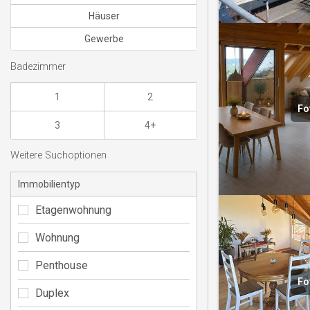
Häuser
Gewerbe
Badezimmer
1
2
Fo
3
4+
Weitere Suchoptionen
Immobilientyp
Etagenwohnung
Wohnung
Penthouse
Fo
Duplex