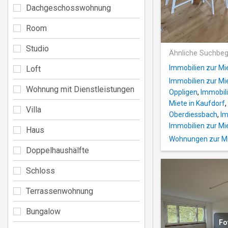
Dachgeschosswohnung
Room
Studio
Ähnliche Suchbeg
Immobilien zur Mie
Loft
Immobilien zur Mi
Wohnung mit Dienstleistungen
Oppligen
,
Immobili
Miete in Kaufdorf
,
Villa
Oberdiessbach
,
Im
Immobilien zur Mi
Haus
Wohnungen zur Mie
Doppelhaushälfte
Schloss
Terrassenwohnung
Bungalow
Fo