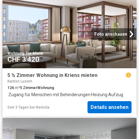
Foto anschauen
Wohnung
·
Zur Miete
CHF 3'420
5 ½ Zimmer Wohnung in Kriens mieten
Kanton Luzern
126
m²
5
Zimmer
Wohnung
·
Zugang für Menschen mit Behinderungen
·
Heizung
·
Aufzug
Details ansehen
Seit 3 Tagen
bei
Rentola