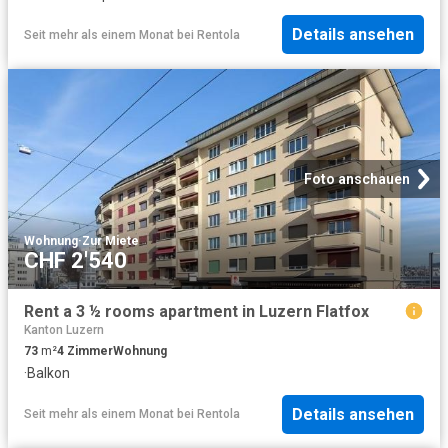
Details ansehen
Seit mehr als einem Monat
bei
Rentola
Foto anschauen
Wohnung
·
Zur Miete
CHF 2'540
Rent a 3 ½ rooms apartment in Luzern Flatfox
Kanton Luzern
73
m²
4
Zimmer
Wohnung
·
Balkon
Details ansehen
Seit mehr als einem Monat
bei
Rentola