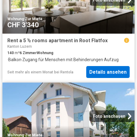
Foto anschauen
Wohnung
·
Zur Miete
CHF 3'340
Rent a 5 ½ rooms apartment in Root Flatfox
Kanton Luzern
140
m²
6
Zimmer
Wohnung
·
Balkon
·
Zugang für Menschen mit Behinderungen
·
Aufzug
Details ansehen
Seit mehr als einem Monat
bei
Rentola
Foto anschauen
Wohnung
·
Zur Miete