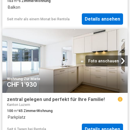
103
m²
5
Zimmer
Wohnung
·
Balkon
Details ansehen
Seit mehr als einem Monat
bei
Rentola
Foto anschauen
Wohnung
·
Zur Miete
CHF 1'930
zentral gelegen und perfekt für Ihre Familie!
Kanton Luzern
100
m²
45
Zimmer
Wohnung
·
Parkplatz
Details ansehen
Seit 6 Tagen
bei
Rentola