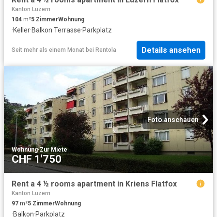
Kanton Luzern
104
m²
5
Zimmer
Wohnung
·
Keller
·
Balkon
·
Terrasse
·
Parkplatz
Details ansehen
Seit mehr als einem Monat
bei
Rentola
Foto anschauen
Wohnung
·
Zur Miete
CHF 1'750
Rent a 4 ½ rooms apartment in Kriens Flatfox
Kanton Luzern
97
m²
5
Zimmer
Wohnung
·
Balkon
·
Parkplatz