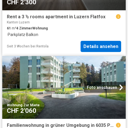
CHF 2'300
Rent a 3 ½ rooms apartment in Luzern Flatfox
Kanton Luzern
61
m²
4
Zimmer
Wohnung
·
Parkplatz
·
Balkon
Details ansehen
Seit 3 Wochen
bei
Rentola
Foto anschauen
Wohnung
·
Zur Miete
CHF 2'060
Familienwohnung in grüner Umgebung in 6035 Perlen