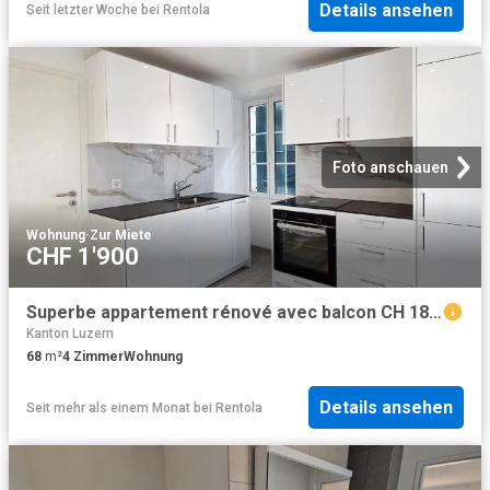
Details ansehen
Seit letzter Woche
bei
Rentola
Foto anschauen
Wohnung
·
Zur Miete
CHF 1'900
Superbe appartement rénové avec balcon CH 1820 Veytaux, Le They 4 CHF 1'900. /mois + ch
Kanton Luzern
68
m²
4
Zimmer
Wohnung
Details ansehen
Seit mehr als einem Monat
bei
Rentola