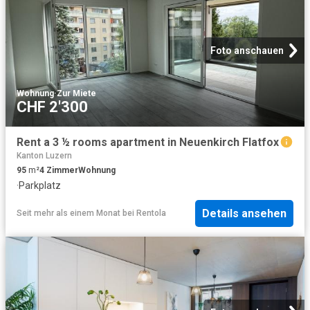
Foto anschauen
Wohnung
·
Zur Miete
CHF 2'300
Rent a 3 ½ rooms apartment in Neuenkirch Flatfox
Kanton Luzern
95
m²
4
Zimmer
Wohnung
·
Parkplatz
Details ansehen
Seit mehr als einem Monat
bei
Rentola