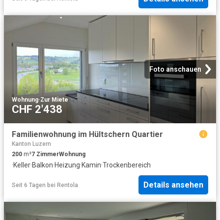
Foto anschauen
Wohnung
·
Zur Miete
CHF 2'438
Familienwohnung im Hültschern Quartier
Kanton Luzern
200
m²
7
Zimmer
Wohnung
·
Keller
·
Balkon
·
Heizung
·
Kamin
·
Trockenbereich
Details ansehen
Seit 6 Tagen
bei
Rentola