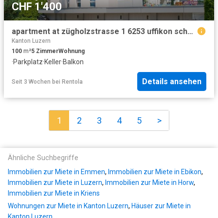
CHF 1'400
apartment at zügholzstrasse 1 6253 uffikon schweiz
Kanton Luzern
100
m²
5
Zimmer
Wohnung
·
Parkplatz
·
Keller
·
Balkon
Details ansehen
Seit 3 Wochen
bei
Rentola
1
2
3
4
5
>
Ähnliche Suchbegriffe
Immobilien zur Miete in Emmen
,
Immobilien zur Miete in Ebikon
,
Immobilien zur Miete in Luzern
,
Immobilien zur Miete in Horw
,
Immobilien zur Miete in Kriens
Wohnungen zur Miete in Kanton Luzern
,
Häuser zur Miete in
Kanton Luzern