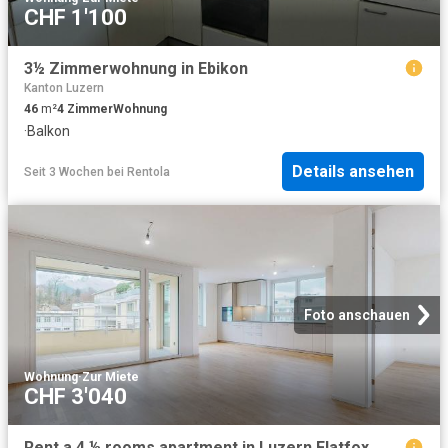
CHF 1'100
3½ Zimmerwohnung in Ebikon
Kanton Luzern
46
m²
4
Zimmer
Wohnung
·
Balkon
Details ansehen
Seit 3 Wochen
bei
Rentola
Foto anschauen
Wohnung
·
Zur Miete
CHF 3'040
Rent a 4 ½ rooms apartment in Luzern Flatfox