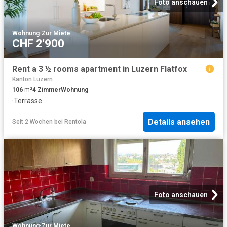
Foto anschauen
Wohnung
·
Zur Miete
CHF 2'900
Rent a 3 ½ rooms apartment in Luzern Flatfox
Kanton Luzern
106
m²
4
Zimmer
Wohnung
·
Terrasse
Details ansehen
Seit 2 Wochen
bei
Rentola
Foto anschauen
Wohnung
·
Zur Miete