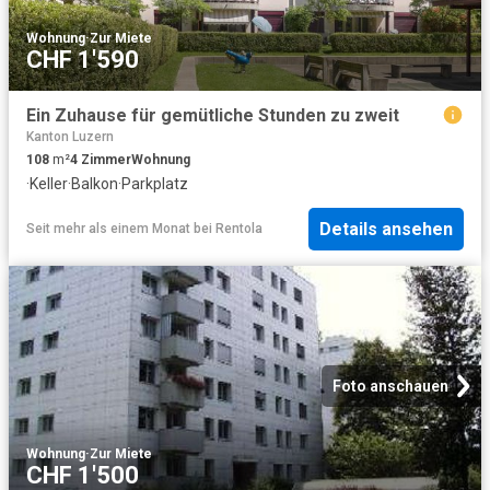
Wohnung
·
Zur Miete
CHF 1'590
Ein Zuhause für gemütliche Stunden zu zweit
Kanton Luzern
108
m²
4
Zimmer
Wohnung
·
Keller
·
Balkon
·
Parkplatz
Details ansehen
Seit mehr als einem Monat
bei
Rentola
Foto anschauen
Wohnung
·
Zur Miete
CHF 1'500