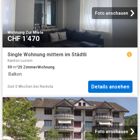
Foto anschauen
Wohnung
·
Zur Miete
CHF 1'470
Single Wohnung mittem im Städtli
Kanton Luzern
59
m²
25
Zimmer
Wohnung
·
Balkon
Details ansehen
Seit 0 Wochen
bei
Rentola
Foto anschauen