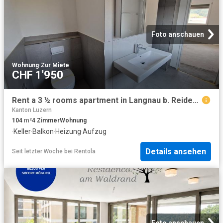
Foto anschauen
Wohnung
·
Zur Miete
CHF 1'950
Rent a 3 ½ rooms apartment in Langnau b. Reiden Flatfox
Kanton Luzern
104
m²
4
Zimmer
Wohnung
·
Keller
·
Balkon
·
Heizung
·
Aufzug
Details ansehen
Seit letzter Woche
bei
Rentola