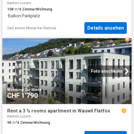
Kanton Luzern
108
m²
4
Zimmer
Wohnung
·
Balkon
·
Parkplatz
Details ansehen
Seit einem Monat
bei
Rentola
Foto anschauen
Wohnung
·
Zur Miete
CHF 1'790
Rent a 3 ½ rooms apartment in Wauwil Flatfox
Kanton Luzern
90
m²
4
Zimmer
Wohnung