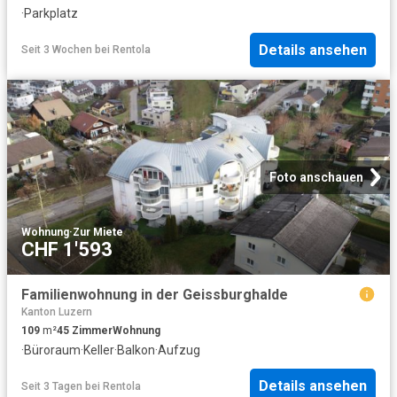
·
Parkplatz
Details ansehen
Seit 3 Wochen
bei
Rentola
Foto anschauen
Wohnung
·
Zur Miete
CHF 1'593
Familienwohnung in der Geissburghalde
Kanton Luzern
109
m²
45
Zimmer
Wohnung
·
Büroraum
·
Keller
·
Balkon
·
Aufzug
Details ansehen
Seit 3 Tagen
bei
Rentola