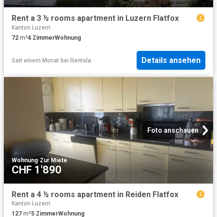
Rent a 3 ½ rooms apartment in Luzern Flatfox
Kanton Luzern
72
m²
4
Zimmer
Wohnung
Details ansehen
Seit einem Monat
bei
Rentola
Foto anschauen
Wohnung
·
Zur Miete
CHF 1'890
Rent a 4 ½ rooms apartment in Reiden Flatfox
Kanton Luzern
127
m²
5
Zimmer
Wohnung