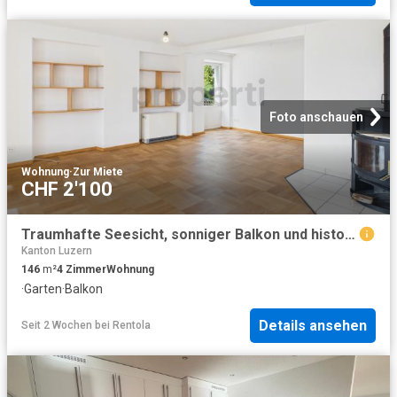
Foto anschauen
Wohnung
·
Zur Miete
CHF 2'100
Traumhafte Seesicht, sonniger Balkon und historischer Altbau Charme
Kanton Luzern
146
m²
4
Zimmer
Wohnung
·
Garten
·
Balkon
Details ansehen
Seit 2 Wochen
bei
Rentola