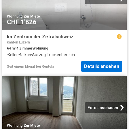
Wohnung
·
Zur Miete
CHF 1'826
Im Zentrum der Zetralschweiz
Kanton Luzern
64
m²
4
Zimmer
Wohnung
·
Keller
·
Balkon
·
Aufzug
·
Trockenbereich
Details ansehen
Seit einem Monat
bei
Rentola
Foto anschauen
Wohnung
·
Zur Miete