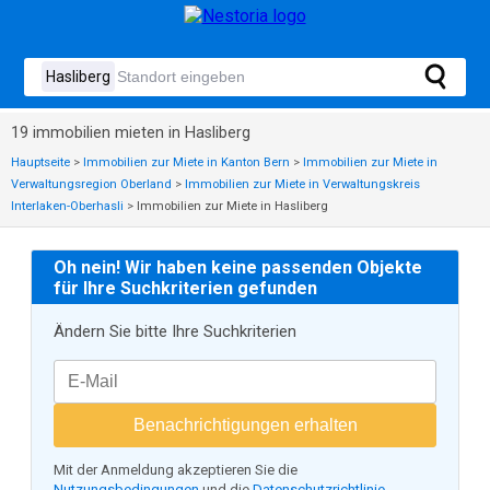
19 immobilien mieten in Hasliberg
Hauptseite
>
Immobilien zur Miete in Kanton Bern
>
Immobilien zur Miete in
Verwaltungsregion Oberland
>
Immobilien zur Miete in Verwaltungskreis
Interlaken-Oberhasli
>
Immobilien zur Miete in Hasliberg
Oh nein! Wir haben keine passenden Objekte
für Ihre Suchkriterien gefunden
Ändern Sie bitte Ihre Suchkriterien
Benachrichtigungen erhalten
Mit der Anmeldung akzeptieren Sie die
Nutzungsbedingungen
und die
Datenschutzrichtlinie