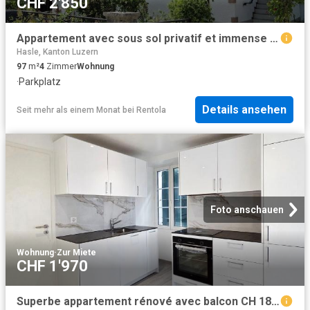
CHF 2'850
Appartement avec sous sol privatif et immense jardin CH 1008 Prilly, Chemin des Creuses 32 CHF 2'850. /mois + ch
Hasle, Kanton Luzern
97
m²
4
Zimmer
Wohnung
·
Parkplatz
Details ansehen
Seit mehr als einem Monat
bei
Rentola
Foto anschauen
Wohnung
·
Zur Miete
CHF 1'970
Superbe appartement rénové avec balcon CH 1820 Veytaux, Le They 4 CHF 1'970. /mois + ch