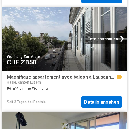
Foto anschauen
Wohnung
·
Zur Miete
CHF 2'850
Magnifique appartement avec balcon à Lausanne CH 1006 Lausanne, Avenue d'Ouchy 30 CHF 2'850. /mois + ch
Hasle, Kanton Luzern
96
m²
4
Zimmer
Wohnung
Details ansehen
Seit 3 Tagen
bei
Rentola