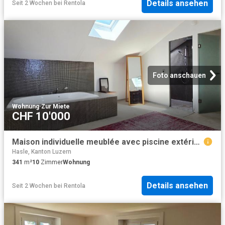
Details ansehen
Seit 2 Wochen
bei
Rentola
Foto anschauen
Wohnung
·
Zur Miete
CHF 10'000
Maison individuelle meublée avec piscine extérieure CH 1182 Gilly, CHF 10'000. /mois + ch
Hasle, Kanton Luzern
341
m²
10
Zimmer
Wohnung
Details ansehen
Seit 2 Wochen
bei
Rentola