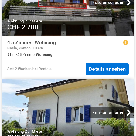
Foto anschauen
Wohnung
·
Zur Miete
CHF 2'700
4.5 Zimmer Wohnung
Hasle, Kanton Luzern
91
m²
45
Zimmer
Wohnung
Details ansehen
Seit 2 Wochen
bei
Rentola
Foto anschauen
Wohnung
·
Zur Miete