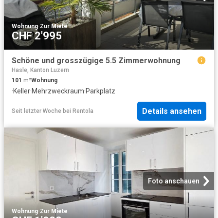
Wohnung
·
Zur Miete
CHF 2'995
Schöne und grosszügige 5.5 Zimmerwohnung
Hasle, Kanton Luzern
101
m²
Wohnung
·
Keller
·
Mehrzweckraum
·
Parkplatz
Details ansehen
Seit letzter Woche
bei
Rentola
Foto anschauen
Wohnung
·
Zur Miete