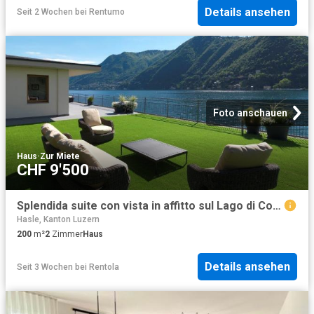
Details ansehen
Seit 2 Wochen
bei
Rentumo
Foto anschauen
Haus
·
Zur Miete
CHF 9'500
Splendida suite con vista in affitto sul Lago di Como
Hasle, Kanton Luzern
200
m²
2
Zimmer
Haus
Details ansehen
Seit 3 Wochen
bei
Rentola