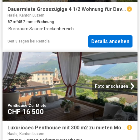
Dauermiete Grosszügige 4 1/2 Wohnung für Davoser Familie Optional mit Büro
Hasle, Kanton Luzern
87
m²
45
Zimmer
Wohnung
·
Büroraum
·
Sauna
·
Trockenbereich
Details ansehen
Seit 3 Tagen
bei
Rentola
Foto anschauen
Penthouse
·
Zur Miete
CHF 16'500
Luxuriöses Penthouse mit 300 m2 zu mieten Montagnola, Tessin
Hasle, Kanton Luzern