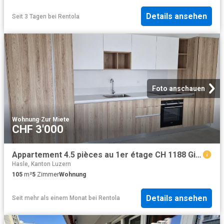
Details ansehen
Seit 3 Tagen
bei
Rentola
Foto anschauen
Wohnung
·
Zur Miete
CHF 3'000
Appartement 4.5 pièces au 1er étage CH 1188 Gimel, Rue du Moulinet 1 CHF 3'000. /mois + ch
Hasle, Kanton Luzern
105
m²
5
Zimmer
Wohnung
Details ansehen
Seit mehr als einem Monat
bei
Rentola