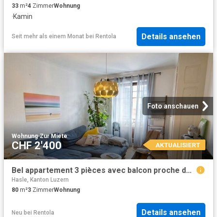
33
m²
4
Zimmer
Wohnung
·
Kamin
Details ansehen
Seit mehr als einem Monat
bei
Rentola
Foto anschauen
Wohnung
·
Zur Miete
CHF 2'400
AKTUALISIERT
Bel appartement 3 pièces avec balcon proche du parc des Eaux Vives
Hasle, Kanton Luzern
80
m²
3
Zimmer
Wohnung
Details ansehen
Neu
bei
Rentola