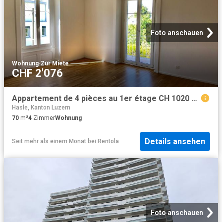
Foto anschauen
Wohnung
·
Zur Miete
CHF 2'076
Appartement de 4 pièces au 1er étage CH 1020 Renens VD, Avenue de Florissant 4 CHF 2'076. /mois + ch
Hasle, Kanton Luzern
70
m²
4
Zimmer
Wohnung
Details ansehen
Seit mehr als einem Monat
bei
Rentola
Foto anschauen