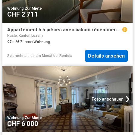
Wohnung
·
Zur Miete
CHF 2'711
Appartement 5.5 pièces avec balcon récemment rénové à Lancy
Hasle, Kanton Luzern
97
m²
6
Zimmer
Wohnung
Details ansehen
Seit mehr als einem Monat
bei
Rentola
Foto anschauen
Wohnung
·
Zur Miete
CHF 6'000