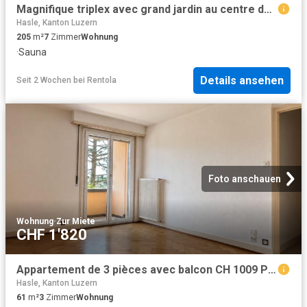
Magnifique triplex avec grand jardin au centre de Lausanne CH 1004 Lausanne, Avenue de France 62 CHF 6'000. /mois + ch
Hasle, Kanton Luzern
205
m²
7
Zimmer
Wohnung
·
Sauna
Details ansehen
Seit 2 Wochen
bei
Rentola
Foto anschauen
Wohnung
·
Zur Miete
CHF 1'820
Appartement de 3 pièces avec balcon CH 1009 Pully, Avenue de Lavaux 68 B CHF 1'820. /mois + ch
Hasle, Kanton Luzern
61
m²
3
Zimmer
Wohnung