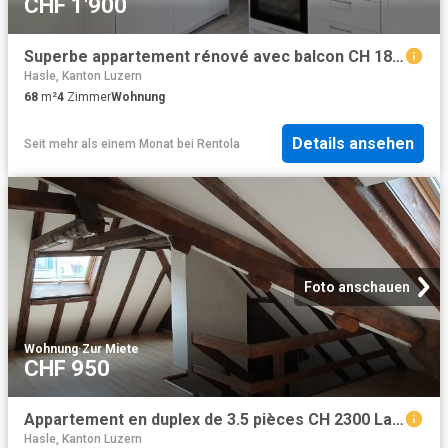
CHF 1'900
Superbe appartement rénové avec balcon CH 1820 Veytaux, Le They 4 CHF 1'900. /mois + ch
Hasle, Kanton Luzern
68
m²
4
Zimmer
Wohnung
Details ansehen
Seit mehr als einem Monat
bei
Rentola
Foto anschauen
Wohnung
·
Zur Miete
CHF 950
Appartement en duplex de 3.5 pièces CH 2300 La Chaux de Fonds, Rue Numa Droz 4 CHF 950. /mois + ch
Hasle, Kanton Luzern