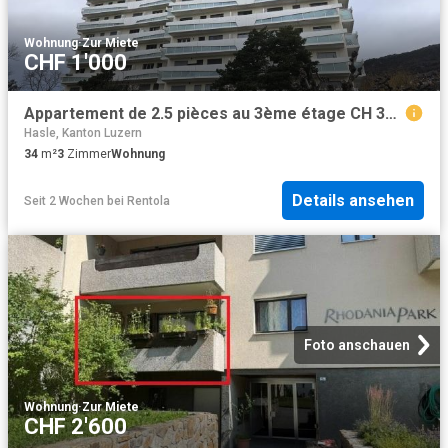
Wohnung
·
Zur Miete
CHF 1'000
Appartement de 2.5 pièces au 3ème étage CH 3960 Sierre, Route de Sion 93 CHF 1'000. /mois + ch
Hasle, Kanton Luzern
34
m²
3
Zimmer
Wohnung
Details ansehen
Seit 2 Wochen
bei
Rentola
Foto anschauen
Wohnung
·
Zur Miete
CHF 2'600