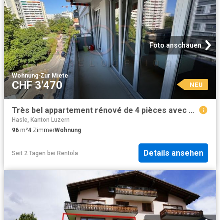
Foto anschauen
Wohnung
·
Zur Miete
CHF 3'470
NEU
Très bel appartement rénové de 4 pièces avec balcon et bien localisé
Hasle, Kanton Luzern
96
m²
4
Zimmer
Wohnung
Details ansehen
Seit 2 Tagen
bei
Rentola