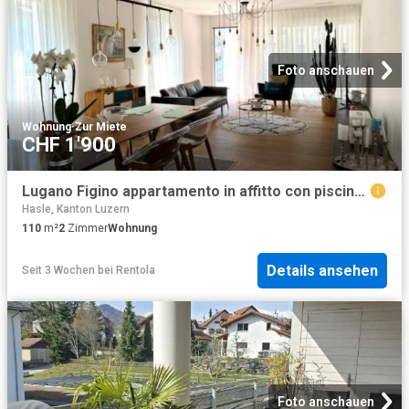
Foto anschauen
Wohnung
·
Zur Miete
CHF 1'900
Lugano Figino appartamento in affitto con piscina palestra e spazi verdi
Hasle, Kanton Luzern
110
m²
2
Zimmer
Wohnung
Details ansehen
Seit 3 Wochen
bei
Rentola
Foto anschauen