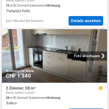
Hasle, Kanton Luzern
70
m²
3
Zimmer
1
Badezimmer
Wohnung
·
Parkplatz
·
Keller
Details ansehen
Seit 3 Wochen
bei
Rentumo
Foto anschauen
Wohnung
·
Zur Miete
CHF 1'340
2 Zimmer, 58 m²
Hasle, Kanton Luzern
58
m²
2
Zimmer
1
Badezimmer
Wohnung
·
Balkon