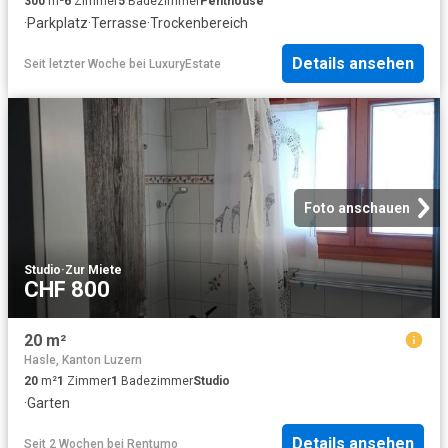
300
m²
6
Zimmer
5
Badezimmer
Penthouse
·
Parkplatz
·
Terrasse
·
Trockenbereich
Details ansehen
Seit letzter Woche
bei
LuxuryEstate
Foto anschauen
Studio
·
Zur Miete
CHF 800
20 m²
Hasle, Kanton Luzern
20
m²
1
Zimmer
1
Badezimmer
Studio
·
Garten
Details ansehen
Seit 2 Wochen
bei
Rentumo