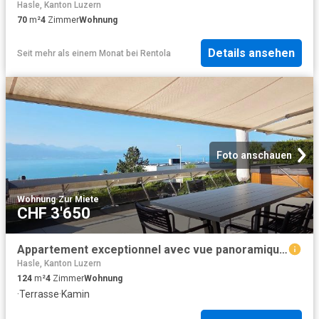
Hasle, Kanton Luzern
70
m²
4
Zimmer
Wohnung
Details ansehen
Seit mehr als einem Monat
bei
Rentola
Foto anschauen
Wohnung
·
Zur Miete
CHF 3'650
Appartement exceptionnel avec vue panoramique sur le lac CH 1093 La Conversion, Blanchettes 70 CHF 3'650. /mois + ch
Hasle, Kanton Luzern
124
m²
4
Zimmer
Wohnung
·
Terrasse
·
Kamin