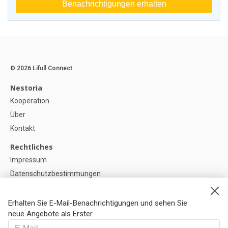
Benachrichtigungen erhalten
© 2026 Lifull Connect
Nestoria
Kooperation
Über
Kontakt
Rechtliches
Impressum
Datenschutzbestimmungen
Politik zur Verwendung von Cookies
Cookie-Einstellunge
Erhalten Sie E-Mail-Benachrichtigungen und sehen Sie
neue Angebote als Erster
Hilfe