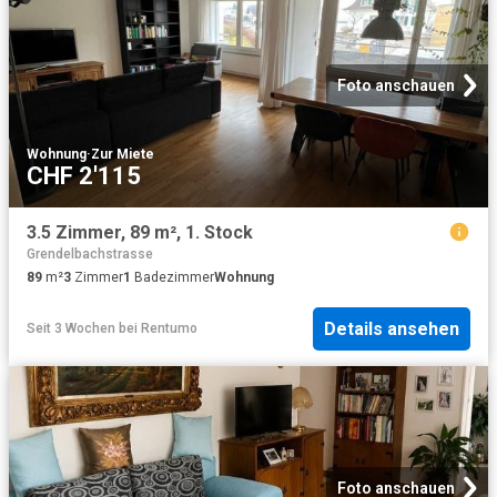
Foto anschauen
Wohnung
·
Zur Miete
CHF 2'115
3.5 Zimmer, 89 m², 1. Stock
Grendelbachstrasse
89
m²
3
Zimmer
1
Badezimmer
Wohnung
Details ansehen
Seit 3 Wochen
bei
Rentumo
Foto anschauen