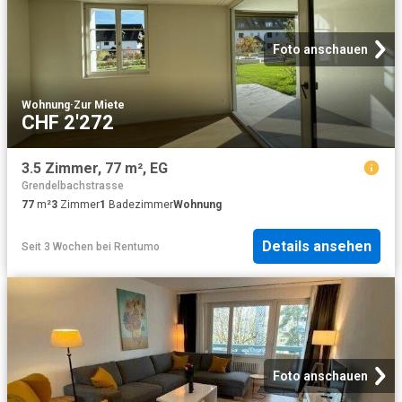
Foto anschauen
Wohnung
·
Zur Miete
CHF 2'272
3.5 Zimmer, 77 m², EG
Grendelbachstrasse
77
m²
3
Zimmer
1
Badezimmer
Wohnung
Details ansehen
Seit 3 Wochen
bei
Rentumo
Foto anschauen