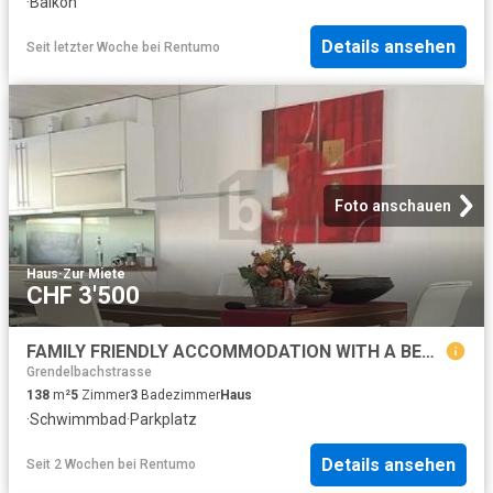
·
Balkon
Details ansehen
Seit letzter Woche
bei
Rentumo
Foto anschauen
Haus
·
Zur Miete
CHF 3'500
FAMILY FRIENDLY ACCOMMODATION WITH A BEAUTIFUL GARDEN
Grendelbachstrasse
138
m²
5
Zimmer
3
Badezimmer
Haus
·
Schwimmbad
·
Parkplatz
Details ansehen
Seit 2 Wochen
bei
Rentumo