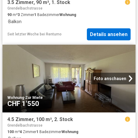
3.5 Zimmer, 90 m², 1. Stock
Grendelbachstrasse
90
m²
3
Zimmer
1
Badezimmer
Wohnung
·
Balkon
Details ansehen
Seit letzter Woche
bei
Rentumo
Foto anschauen
Wohnung
·
Zur Miete
CHF 1'550
4.5 Zimmer, 100 m², 2. Stock
Grendelbachstrasse
100
m²
4
Zimmer
1
Badezimmer
Wohnung