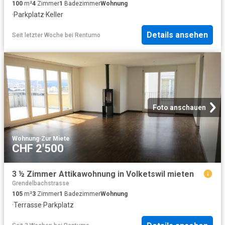
100
m²
4
Zimmer
1
Badezimmer
Wohnung
·
Parkplatz
·
Keller
Details ansehen
Seit letzter Woche
bei
Rentumo
Foto anschauen
Wohnung
·
Zur Miete
CHF 2'500
3 ½ Zimmer Attikawohnung in Volketswil mieten
Grendelbachstrasse
105
m²
3
Zimmer
1
Badezimmer
Wohnung
·
Terrasse
·
Parkplatz