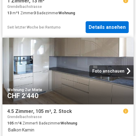
1 Zimmer, 13 m²
Grendelbachstrasse
13
m²
1
Zimmer
3
Badezimmer
Wohnung
Details ansehen
Seit letzter Woche
bei
Rentumo
Foto anschauen
Wohnung
·
Zur Miete
CHF 2'440
4.5 Zimmer, 105 m², 2. Stock
Grendelbachstrasse
105
m²
4
Zimmer
1
Badezimmer
Wohnung
·
Balkon
·
Kamin