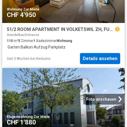
Wohnung
·
Zur Miete
CHF 4'950
51/2 ROOM APARTMENT IN VOLKETSWIL ZH, FURNISHED
Grendelbachstrasse
110
m²
5
Zimmer
1
Badezimmer
Wohnung
·
Garten
·
Balkon
·
Aufzug
·
Parkplatz
Details ansehen
Seit 3 Wochen
bei
Rentumo
Foto anschauen
Etagenwohnung
·
Zur Miete
CHF 1'880