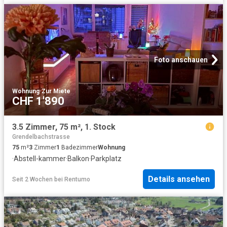
Foto anschauen
Wohnung
·
Zur Miete
CHF 1'890
3.5 Zimmer, 75 m², 1. Stock
Grendelbachstrasse
75
m²
3
Zimmer
1
Badezimmer
Wohnung
·
Abstell-kammer
·
Balkon
·
Parkplatz
Details ansehen
Seit 2 Wochen
bei
Rentumo