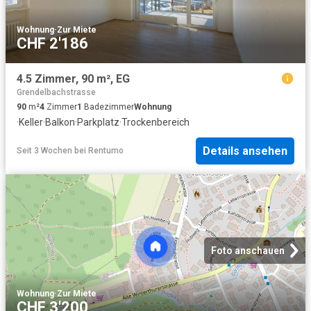
Wohnung
·
Zur Miete
CHF 2'186
4.5 Zimmer, 90 m², EG
Grendelbachstrasse
90
m²
4
Zimmer
1
Badezimmer
Wohnung
·
Keller
·
Balkon
·
Parkplatz
·
Trockenbereich
Details ansehen
Seit 3 Wochen
bei
Rentumo
Foto anschauen
Wohnung
·
Zur Miete
CHF 3'200