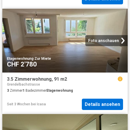
Foto anschauen
Etagenwohnung
·
Zur Miete
CHF 2'780
3.5 Zimmerwohnung, 91 m2
Grendelbachstrasse
3
Zimmer
1
Badezimmer
Etagenwohnung
Details ansehen
Seit 3 Wochen
bei
Icasa