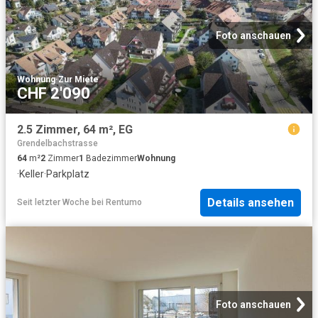
Foto anschauen
Wohnung
·
Zur Miete
CHF 2'090
2.5 Zimmer, 64 m², EG
Grendelbachstrasse
64
m²
2
Zimmer
1
Badezimmer
Wohnung
·
Keller
·
Parkplatz
Details ansehen
Seit letzter Woche
bei
Rentumo
Foto anschauen