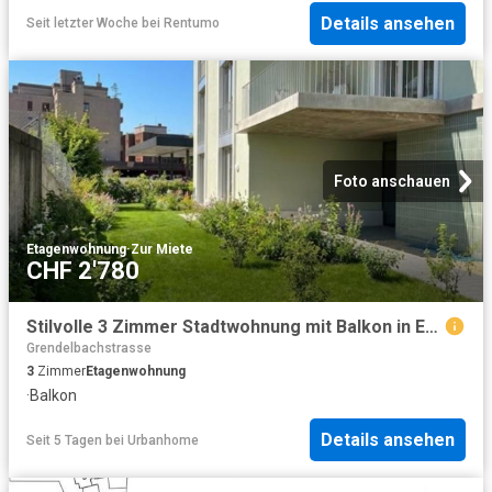
Details ansehen
Seit letzter Woche
bei
Rentumo
Foto anschauen
Etagenwohnung
·
Zur Miete
CHF 2'780
Stilvolle 3 Zimmer Stadtwohnung mit Balkon in Effretikon mieten
Grendelbachstrasse
3
Zimmer
Etagenwohnung
·
Balkon
Details ansehen
Seit 5 Tagen
bei
Urbanhome