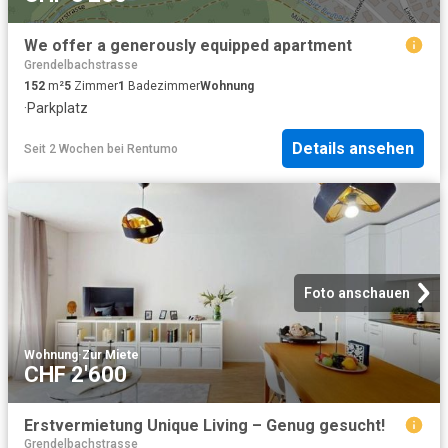
We offer a generously equipped apartment
Grendelbachstrasse
152
m²
5
Zimmer
1
Badezimmer
Wohnung
·
Parkplatz
Details ansehen
Seit 2 Wochen
bei
Rentumo
Foto anschauen
Wohnung
·
Zur Miete
CHF 2'600
Erstvermietung Unique Living – Genug gesucht!
Grendelbachstrasse