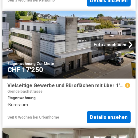
Details ansehen
Seit 3 Wochen
bei
Rentumo
Foto anschauen
Etagenwohnung
·
Zur Miete
CHF 17'250
Vielseitige Gewerbe und Büroflächen mit über 1'150 m² Nutzfläche
Grendelbachstrasse
Etagenwohnung
·
Büroraum
Details ansehen
Seit 0 Wochen
bei
Urbanhome