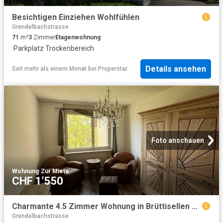
Besichtigen Einziehen Wohlfühlen
Grendelbachstrasse
71
m²
3
Zimmer
Etagenwohnung
·
Parkplatz
·
Trockenbereich
Details ansehen
Seit mehr als einem Monat
bei
Properstar
Foto anschauen
Wohnung
·
Zur Miete
CHF 1'550
Charmante 4.5 Zimmer Wohnung in Brüttisellen zu vermieten / Befrist.
Grendelbachstrasse