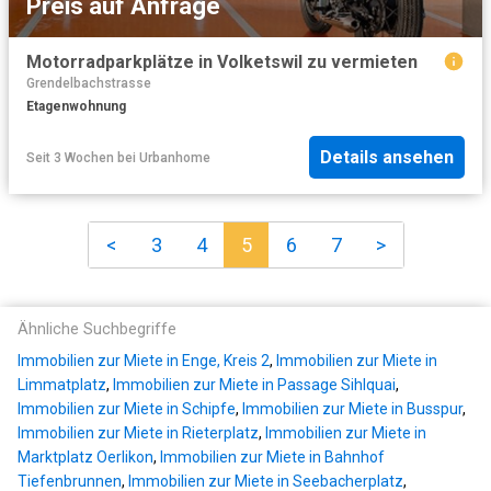
Preis auf Anfrage
Motorradparkplätze in Volketswil zu vermieten
Grendelbachstrasse
Etagenwohnung
Details ansehen
Seit 3 Wochen
bei
Urbanhome
<
3
4
5
6
7
>
Ähnliche Suchbegriffe
Immobilien zur Miete in Enge, Kreis 2
,
Immobilien zur Miete in
Limmatplatz
,
Immobilien zur Miete in Passage Sihlquai
,
Immobilien zur Miete in Schipfe
,
Immobilien zur Miete in Busspur
,
Immobilien zur Miete in Rieterplatz
,
Immobilien zur Miete in
Marktplatz Oerlikon
,
Immobilien zur Miete in Bahnhof
Tiefenbrunnen
,
Immobilien zur Miete in Seebacherplatz
,