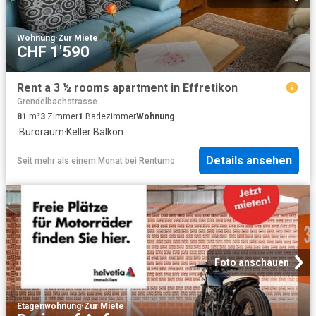
Wohnung
·
Zur Miete
CHF 1'590
Rent a 3 ½ rooms apartment in Effretikon
Grendelbachstrasse
81
m²
3
Zimmer
1
Badezimmer
Wohnung
·
Büroraum
·
Keller
·
Balkon
Details ansehen
Seit mehr als einem Monat
bei
Rentumo
Foto anschauen
Etagenwohnung
·
Zur Miete