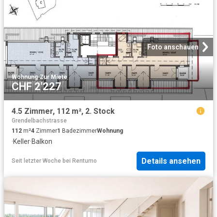
Foto anschauen
Wohnung
·
Zur Miete
CHF 2'227
4.5 Zimmer, 112 m², 2. Stock
Grendelbachstrasse
112
m²
4
Zimmer
1
Badezimmer
Wohnung
·
Keller
·
Balkon
Details ansehen
Seit letzter Woche
bei
Rentumo