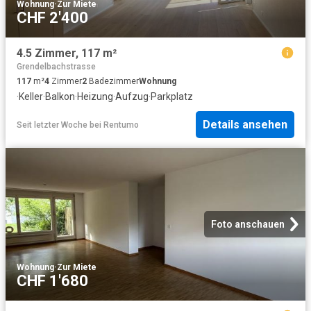
Wohnung
·
Zur Miete
CHF 2'400
4.5 Zimmer, 117 m²
Grendelbachstrasse
117
m²
4
Zimmer
2
Badezimmer
Wohnung
·
Keller
·
Balkon
·
Heizung
·
Aufzug
·
Parkplatz
Details ansehen
Seit letzter Woche
bei
Rentumo
Foto anschauen
Wohnung
·
Zur Miete
CHF 1'680