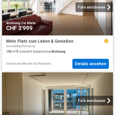
Foto anschauen
Wohnung
·
Zur Miete
CHF 3'999
Mehr Platz zum Leben & Genießen
Grendelbachstrasse
195
m²
5
Zimmer
1
Badezimmer
Wohnung
Details ansehen
Seit letzter Woche
bei
Rentumo
Foto anschauen