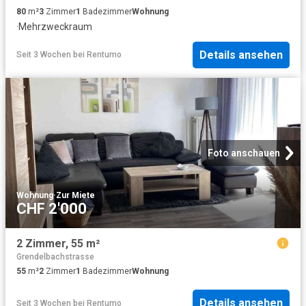
80
m²
3
Zimmer
1
Badezimmer
Wohnung
·
Mehrzweckraum
Details ansehen
Seit 3 Wochen
bei
Rentumo
Foto anschauen
Wohnung
·
Zur Miete
CHF 2'000
2 Zimmer, 55 m²
Grendelbachstrasse
55
m²
2
Zimmer
1
Badezimmer
Wohnung
Details ansehen
Seit 3 Wochen
bei
Rentumo