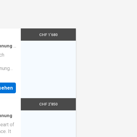
CHF 1'680
hnung
·
ch
hnung
n
-
nsehen
ackofen
CHF 2'850
aus
hnung
* Die
heart of
e
ce. It
iverse