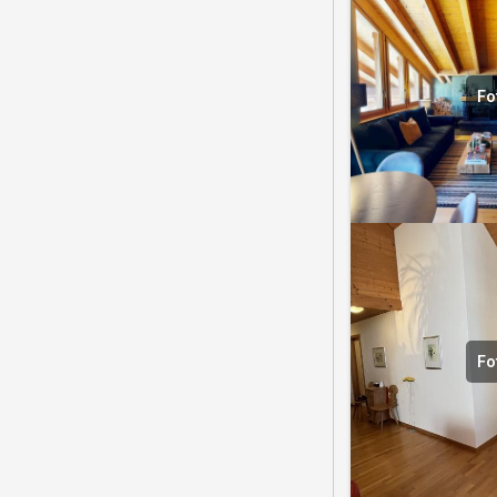
Fo
Fo