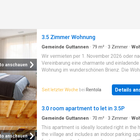
3.5 Zimmer Wohnung
Gemeinde Guttannen
·
79
m²
·
3
Zimmer
·
Wo
Terrasse
·
Parkplatz
Wir vermieten per 1. November 2026 oder na
Vereinbarung eine charmante und einladende
to anschauen
Wohnung im wunderschönen Brienz. Die Wo
überzeugt mit einem perfekten Mix zwische
heimelig und modern. Weitere Vorzüge sind: 
Details a
Seit letzter Woche
bei
Rentola
offener Küchenbereich mit Plattenboden - B
auf Augenhöhe - Parkett in allen Zimmer -
grosszügige Terrasse mit Plattenboden
3.0 room apartment to let in 3.5P
Einstellhallenplätze können für CHF 100.00
dazugemietet werden. *die Bilder stammen 
Gemeinde Guttannen
·
70
m²
·
3
Zimmer
·
Wo
einer Musterwohnung und können abweichen
This apartment is ideally located right in the 
nächstgelegene Bushaltestelle ist nur wenig
the village and includes an indoor parking spa
to anschauen
Gehminuten entfernt. Das Strandbad sowie d