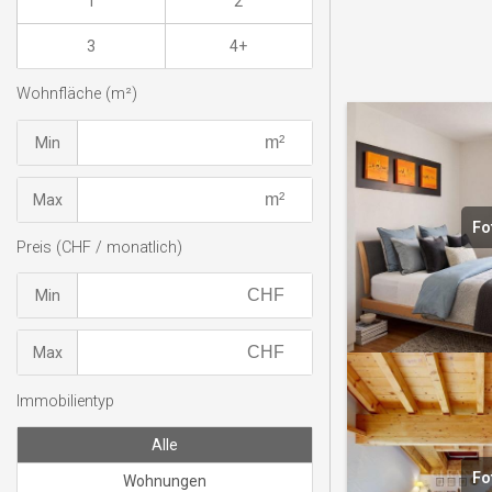
1
2
3
4+
Wohnfläche (m²)
Min
Max
Fo
Preis (CHF / monatlich)
Min
Max
Immobilientyp
Alle
Fo
Wohnungen