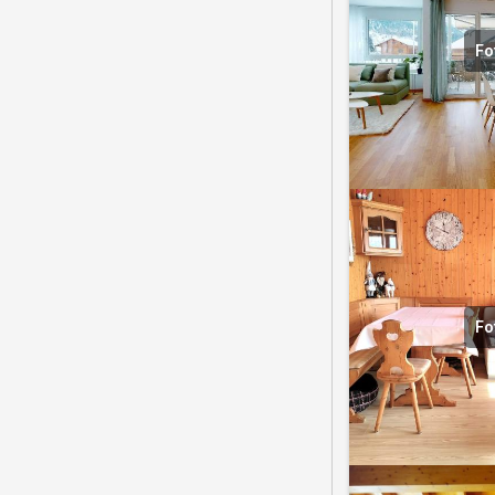
Fo
Fo