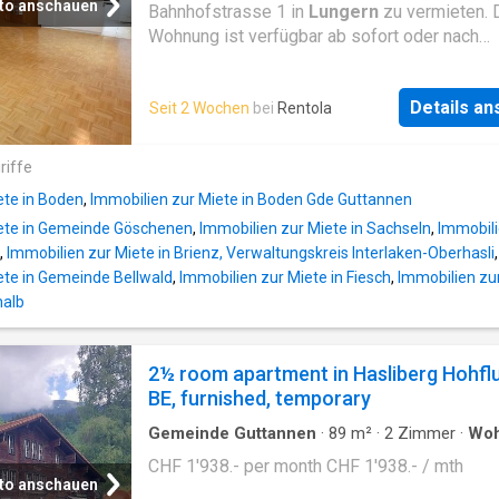
to anschauen
Bahnhofstrasse 1 in
Lungern
zu vermieten. 
Wohnung ist verfügbar ab sofort oder nach
Vereinbarung - Grosszügiger Balkon, - Spül
vorhanden, - Badezimmer mit Badewanne un
Details a
Seit 2 Wochen
bei
Rentola
Fenster, - Böden Parkett, Eine Einzelgarage 
100.00 kann dazu gemietet weden ÖV-Anbind
unmittelbarer Nähe Gerne zeigen wir Ihnen di
riffe
Wohnung persönlich. Wir freuen uns auf Ihre
ete in Boden
,
Immobilien zur Miete in Boden Gde Guttannen
iete in Gemeinde Göschenen
,
Immobilien zur Miete in Sachseln
,
Immobili
,
Immobilien zur Miete in Brienz, Verwaltungskreis Interlaken-Oberhasli
ete in Gemeinde Bellwald
,
Immobilien zur Miete in Fiesch
,
Immobilien zu
halb
2½ room apartment in Hasliberg Hohfl
BE, furnished, temporary
Gemeinde Guttannen
·
89
m²
·
2
Zimmer
·
Wo
CHF 1'938.- per month CHF 1'938.- / mth
to anschauen