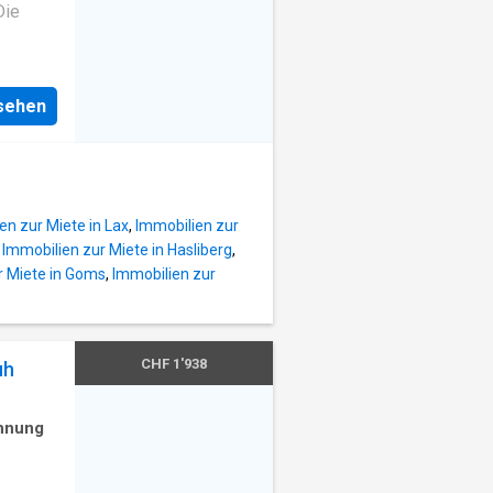
Die
maschine
d
nsehen
für CHF
ung in
e
en zur Miete in Lax
,
Immobilien zur
,
Immobilien zur Miete in Hasliberg
,
r Miete in Goms
,
Immobilien zur
CHF 1'938
uh
hnung