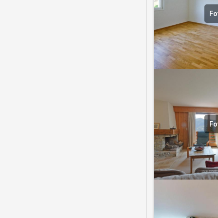
Fo
Fo