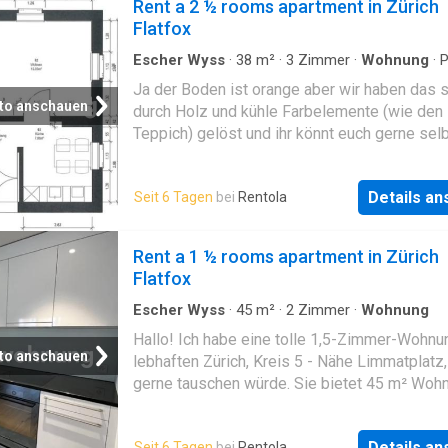
Rent a 2 ½ rooms apartment in Zürich
Flatfox
Escher Wyss
·
38
m²
·
3
Zimmer
·
Wohnung
·
P
·
Keller
Ja der Boden ist orange aber wir haben das sehr gut
to anschauen
durch Holz und kühle Farbelemente (wie den
Teppich) gelöst und ihr könnt euch gerne sel
davon überzeugen:D, Unsere EG-Wohnung lie
imHerzen von Zürich (7min Fussweg vom HB
Details a
Seit 6 Tagen
bei
Rentola
Fussweg zur Limmat) mit sehr guter ÖV-Anb
und in der Nähe von 3 Supermärkten (Migros,
Alnatura, Aldi), Die Wohnung hat eine Kammer
Rent a 1 ½ rooms apartment in Zürich
Keller (selbes Stockwerk), Wir verfügen über
Flatfox
eigene Waschmaschine und Spülmaschine u
Viertel sind in direkter Wohnungsnähe recht g
Escher Wyss
·
45
m²
·
2
Zimmer
·
Wohnung
Parkplätze zu finden, wenn du über einen bla
Hallo! Ich habe eine tolle 1,5-Zimmer-Wohnu
Anwohnerparkzettelverfügst Wir suchen eine
to anschauen
lebhaften Zürich, Kreis 5 - Nähe Limmatplatz,
Wohnung die etwas mehr qm hat, da mein Par
gerne tauschen würde. Sie bietet 45 m² Woh
Homeoffice arbeitet und jetzt Bedarf für mehr
und kostet 2150 CHF Miete inkl. Nebenkoste
besteht
suche eine Wohnung in der Stadt Zürich, Stäfa
Details a
Seit 6 Tagen
bei
Rentola