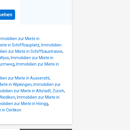
 Mann
nsehen
tens 3
iete.
mmobilien zur Miete in
iete in Schiffbauplatz
,
Immobilien
lien zur Miete in Schiffbaustrasse
,
 Wyss
,
Immobilien zur Miete in
dturmweg
,
Immobilien zur Miete in
ien zur Miete in Aussersihl
,
iete in Wipkingen
,
Immobilien zur
bilien zur Miete in Altstadt, Zürich
,
 Wiedikon
,
Immobilien zur Miete in
obilien zur Miete in Höngg
,
 in Oerlikon