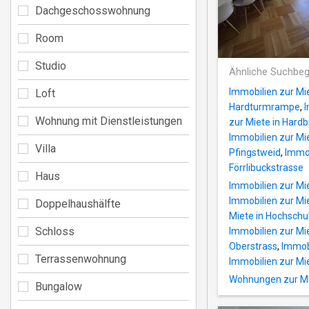
Dachgeschosswohnung
Room
Studio
Ähnliche Suchbeg
Immobilien zur Mi
Loft
Hardturmrampe
,
I
Wohnung mit Dienstleistungen
zur Miete in Hard
Immobilien zur Mi
Villa
Pfingstweid
,
Immob
Förrlibuckstrasse
Haus
Immobilien zur Mie
Immobilien zur Mie
Doppelhaushälfte
Miete in Hochschu
Schloss
Immobilien zur Mie
Oberstrass
,
Immobi
Terrassenwohnung
Immobilien zur Mie
Wohnungen zur Mi
Bungalow