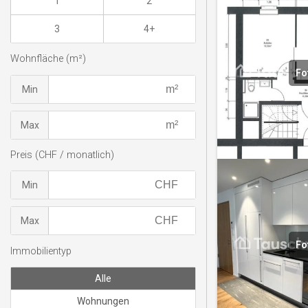
1
2
3
4+
Wohnfläche (m²)
Fo
Min
Max
Preis (CHF / monatlich)
Min
Max
Fo
Immobilientyp
Alle
Wohnungen