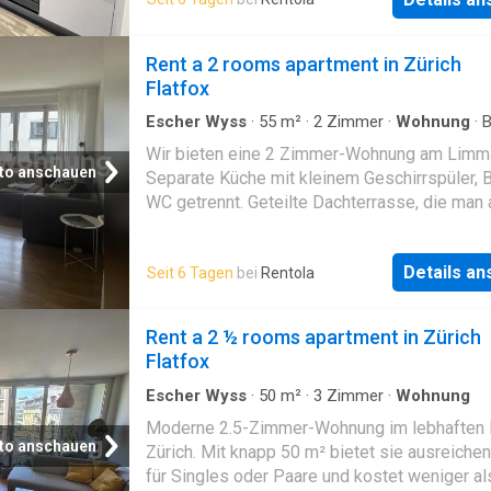
Männedorf, Meilen oder Richterswil oder auc
in der Umgebung Zürich Ideal wäre eine Woh
mit mindestens 50 m², die nicht mehr als 18
Rent a 2 rooms apartment in Zürich
Miete kostet. Freue mich auf den Austausch 
Flatfox
gespannt auf neue Wohnmöglichkeiten! Weit
Infos über Lage und Details können gerne sp
Escher Wyss
·
55
m²
·
2
Zimmer
·
Wohnung
·
B
Terrasse
besprochen werden
Wir bieten eine 2 Zimmer-Wohnung am Limma
to anschauen
Separate Küche mit kleinem Geschirrspüler, 
WC getrennt. Geteilte Dachterrasse, die man 
fast immer allein nutzen kann sowie kleiner 
Wir suchen eine 3 Zimmer-Wohnung, zentral 
Details a
Seit 6 Tagen
bei
Rentola
Zürich, am liebsten Altbau, mit Balkon oder T
Rent a 2 ½ rooms apartment in Zürich
Flatfox
Escher Wyss
·
50
m²
·
3
Zimmer
·
Wohnung
Moderne 2.5-Zimmer-Wohnung im lebhaften K
to anschauen
Zürich. Mit knapp 50 m² bietet sie ausreiche
für Singles oder Paare und kostet weniger a