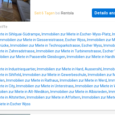
2100 Miete. Du bist in 3 Gehminuten beim
Hauptbahnhof Zürich. Ich suche mit meinem
Details a
Seit 6 Tagen
bei
Rentola
eine grössere Wohnung in Zürich mit mindes
Zimmern und 80 m² bis maximal CHF 3000 M
Freue mich auf einen Austausch!
riffe
ete in Sihlquai-Südrampe
,
Immobilien zur Miete in Escher-Wyss-Platz
,
I
mmobilien zur Miete in Giessereistrasse, Escher Wyss
,
Immobilien zur M
brücke
,
Immobilien zur Miete in Technoparkstrasse, Escher Wyss
,
Immobi
ete in Zahnradstrasse
,
Immobilien zur Miete in Turbinenstrasse, Escher
ilien zur Miete in Passerelle Gleisbogen
,
Immobilien zur Miete in Har
te in Industriequartier
,
Immobilien zur Miete in Hard, Aussersihl
,
Immobil
te in Sihlfeld
,
Immobilien zur Miete in Gewerbeschule
,
Immobilien zur M
len
,
Immobilien zur Miete in Rathaus
,
Immobilien zur Miete in Werd
,
Immo
te in City
,
Immobilien zur Miete in Unterstrass
,
Immobilien zur Miete in
lien zur Miete in Alt-Wiedikon
,
Immobilien zur Miete in Albisrieden
,
Imm
te in Altstetten
,
Immobilien zur Miete in Affoltern
,
Immobilien zur Miete
ete in Escher Wyss