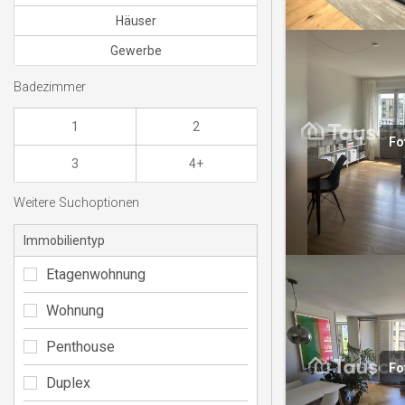
Häuser
Gewerbe
Badezimmer
1
2
Fo
3
4+
Weitere Suchoptionen
Immobilientyp
Etagenwohnung
Wohnung
Penthouse
Fo
Duplex