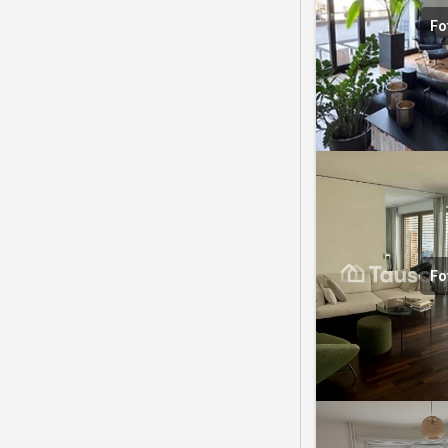
Fo
Fo