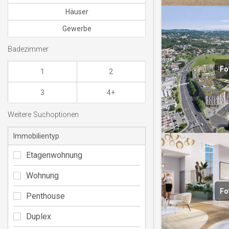
Häuser
Gewerbe
Badezimmer
Fo
1
2
3
4+
Weitere Suchoptionen
Immobilientyp
Etagenwohnung
Wohnung
Fo
Penthouse
Duplex