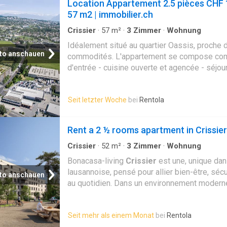
Location Appartement 2.5 pièces CHF 
57 m2 | immobilier.ch
Crissier
·
57
m²
·
3
Zimmer
·
Wohnung
Idéalement situé au quartier Oassis, proche 
to anschauen
commodités. L'appartement se compose comm
d'entrée - cuisine ouverte et agencée - séjou
douche - wc - cellier
Seit letzter Woche
bei
Rentola
Rent a 2 ½ rooms apartment in Crissier
Crissier
·
52
m²
·
3
Zimmer
·
Wohnung
Bonacasa-living
Crissier
est une, unique dan
lausannoise, pensé pour allier bien-être, sécu
to anschauen
au quotidien. Dans un environnement moderne
est conçu pour vous permettre de vivre chez
longtemps possible, en toute autonomie et e
Seit mehr als einem Monat
bei
Rentola
Tous les appartements,, sont conçus sans ob