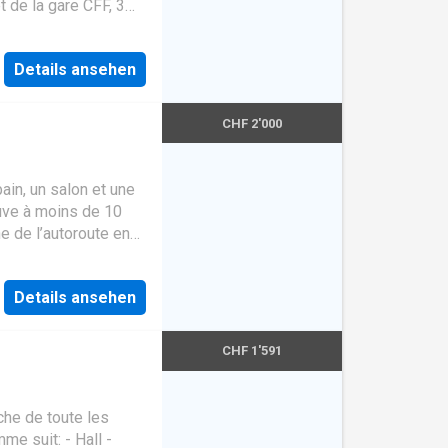
t de la gare CFF, 3
mis en place pour
32) et à proximité
ute discrétion Au-delà
uit: - une cuisine
Details ansehen
les - une salle de
ec accès au balcon
CHF 2'000
in, un salon et une
ouve à moins de 10
e de l’autoroute en
 si cela peut
Details ansehen
CHF 1'591
che de toute les
 suit: - Hall -