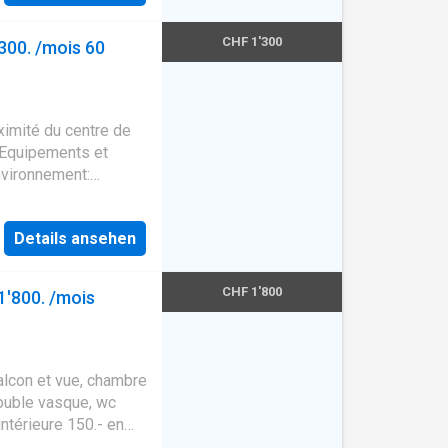
CHF 1'300
300. /mois 60
ximité du centre de
Equipements et
nvironnement:
Accès autoroutier(s),
(s), Crèche(s),
Details ansehen
, Hall d'entrée
 1: Baignoire, Lavabo,
CHF 1'800
1'800. /mois
alcon et vue, chambre
double vasque, wc
ntérieure 150.- en