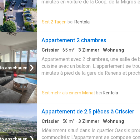
minutes en voiture de la Coop, de la Migros e
système d’appel d’urgence 24h/24: tout est 
minutes à pied des transports publics (ligne 
garantir votre confort et votre sécurité, en to
des axes autoroutiers. Il se compose comme s
du l
Seit 2 Tagen
bei
Rentola
agencée - un hall d'entrée avec armoires mura
bain - une chambre lumineuse - un séjour av
Appartement 2 chambres
Crissier
·
65
m²
·
3
Zimmer
·
Wohnung
Appartement avec 2 chambres, une salle de ba
cuisine avec un balcon. L’appartement se tr
to anschauen
minutes à pied de la gare de Renens et proch
voiture. L’appartement peut être rendu meublé
intéressé le nouveau preneur, à négocier
Seit mehr als einem Monat
bei
Rentola
Appartement de 2.5 pièces à Crissier
Crissier
·
56
m²
·
3
Zimmer
·
Wohnung
Idéalement situé dans le quartier Oassis pro
commodités: L'appartement se compose comme
to anschauen