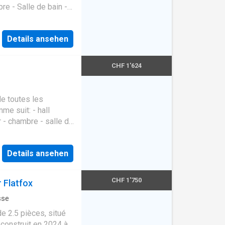
re - Salle de bain -
 sus à Fr. 180.00 est
ôt bancaire
Details ansehen
artement Chambrette
CHF 1'624
de toutes les
e suit: - hall
r - chambre - salle de
 sans dépôt bancaire
artement
Details ansehen
CHF 1'750
 Flatfox
sse
 2.5 pièces, situé
onstruit en 2024 à