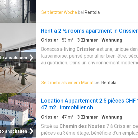
Seit letzter Woche
bei
Rentola
Rent a 2 ½ rooms apartment in Crissier
Crissier
·
53
m²
·
3
Zimmer
·
Wohnung
Bonacasa-living
Crissier
est une, unique dan
lausannoise, pensé pour allier bien-être, sécu
to anschauen
au quotidien. Dans un environnement moderne
est conçu pour vous permettre de vivre chez
longtemps possible, en toute autonomie et e
Seit mehr als einem Monat
bei
Rentola
Tous les appartements,, sont conçus sans ob
garantir un confort optimal au quotidien, tous
personnes à mobilité réduite (PMR) Ils sédui
Location Appartement 2.5 pièces CHF 
architecture contemporaine, leurs matériaux d
47 m2 | immobilier.ch
espaces lumineux. De grandes baies vitrées,
généreuses et des agencements fonctionnels
Crissier
·
47
m²
·
3
Zimmer
·
Wohnung
vie à la fois élégant et agréable Vivre à bona
Situé au
Chemin des Noutes
7 à Crissier, c
c’est aussi bénéficier d’un, et de, pensés pou
to anschauen
pièces au 3ème étage, bénéficie d'un emplac
quotidien. Conciergerie, assistance, soutien a