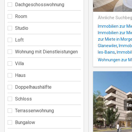
Dachgeschosswohnung
Room
Ähnliche Suchbeg
Immobilien zur Mi
Studio
Immobilien zur Miet
zur Miete in Morg
Loft
Glanewiler
,
Immobi
Wohnung mit Dienstleistungen
les-Bains
,
Immobili
Wohnungen zur Mie
Villa
Haus
Doppelhaushälfte
Schloss
Fo
Terrassenwohnung
Bungalow