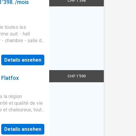
CHF 1'398
1'398. /mois
de toutes les
e suit: - hall
r - chambre - salle de
Details ansehen
CHF 1'590
 Flatfox
s la région
rité et qualité de vie
 et chaleureux, tout
 vous le plus
n toute confiance
Details ansehen
stacles afin de