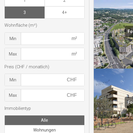
1
2
3
4+
Wohnfläche (m²)
Fo
Min
Max
Preis (CHF / monatlich)
Min
Max
Fo
Immobilientyp
Alle
Wohnungen