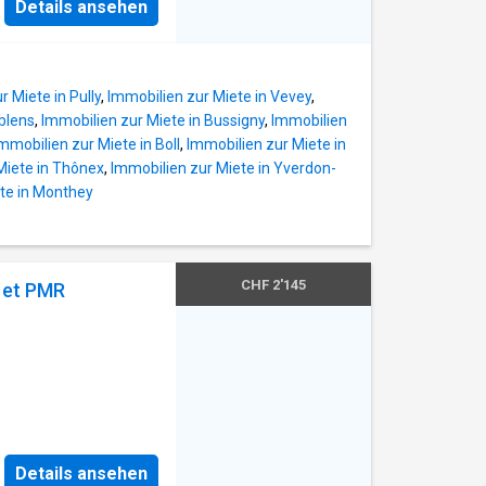
Details ansehen
r Miete in Pully
,
Immobilien zur Miete in Vevey
,
blens
,
Immobilien zur Miete in Bussigny
,
Immobilien
mmobilien zur Miete in Boll
,
Immobilien zur Miete in
Miete in Thônex
,
Immobilien zur Miete in Yverdon-
te in Monthey
CHF 2'145
r et PMR
Details ansehen