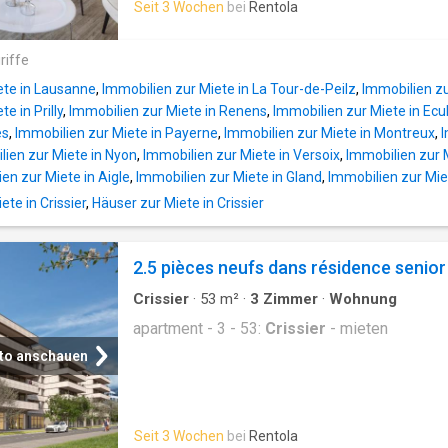
Seit 3 Wochen
bei
Rentola
riffe
ete in Lausanne
,
Immobilien zur Miete in La Tour-de-Peilz
,
Immobilien zu
e in Prilly
,
Immobilien zur Miete in Renens
,
Immobilien zur Miete in Ecu
es
,
Immobilien zur Miete in Payerne
,
Immobilien zur Miete in Montreux
,
I
lien zur Miete in Nyon
,
Immobilien zur Miete in Versoix
,
Immobilien zur 
en zur Miete in Aigle
,
Immobilien zur Miete in Gland
,
Immobilien zur Mie
te in Crissier
,
Häuser zur Miete in Crissier
2.5 pièces neufs dans résidence senio
Crissier
·
53
m²
·
3
Zimmer
·
Wohnung
apartment - 3 - 53:
Crissier
- mieten
to anschauen
Seit 3 Wochen
bei
Rentola