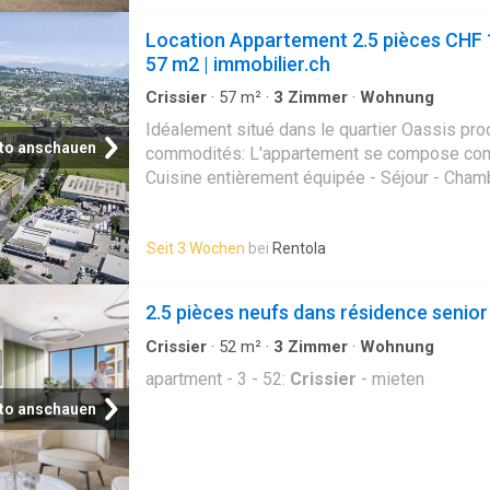
garantir un confort optimal au quotidien, tous
personnes à mobilité réduite (PMR) Ils sédui
Location Appartement 2.5 pièces CHF 
architecture contemporaine, leurs matériaux d
57 m2 | immobilier.ch
espaces lumineux. De grandes baies vitrées,
généreuses et des agencements fonctionnels
Crissier
·
57
m²
·
3
Zimmer
·
Wohnung
vie à la fois élégant et agréable Vivre à bona
Idéalement situé dans le quartier Oassis pro
c’est aussi bénéficier d’un, et de, pensés pou
to anschauen
commodités: L'appartement se compose comme
quotidien. Conciergerie, assistance, soutien a
Cuisine entièrement équipée - Séjour - Chamb
système d’appel d’urgence 24h/24: tout est 
Cellier - Cave Une place de parc intérieure en
garantir votre confort et votre sécurité, en to
disponible
du l
Seit 3 Wochen
bei
Rentola
2.5 pièces neufs dans résidence senio
Crissier
·
52
m²
·
3
Zimmer
·
Wohnung
apartment - 3 - 52:
Crissier
- mieten
to anschauen