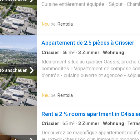
Cuisine entièrement équipée - Séjour - Chamb
Cellier - Cave Une place de parc intérieure en
disponible. Votre garantie de loyer sans dép
Neu
bei
Rentola
Appartement Appartement Appartement App
meublée au centre de Bulle !
Appartement de 2.5 pièces à Crissier
Crissier
·
56
m²
·
3
Zimmer
·
Wohnung
Idéalement situé au quartier Oassis, proche 
commodités. L'appartement se compose comm
to anschauen
d'entrée - cuisine ouverte et agencée - séjou
douche - wc - cellier Votre garantie de loyer
Appartement Appartement Appartement App
Neu
bei
Rentola
Rent a 2 ½ rooms apartment in C4issier
Crissier
·
65
m²
·
3
Zimmer
·
Wohnung
·
Terra
Découvrez ce magnifique appartement neuf de
au rez-de-chaussée d'un immeuble moderne c