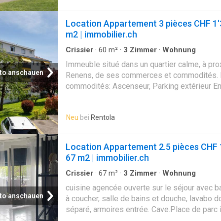
Location Appartement 3 pièces CHF 1'
m2 | immobilier.ch
Crissier
·
60
m²
·
3
Zimmer
·
Wohnung
Immeuble situé dans un quartier calme, à pro
to anschauen
Renens, de ses commerces et commodités. 
commodités: Ascenseur, Parking extérieur E
Transports publics, Arrêt(s) de bus, Gare(s), 
Commerce(s), Banque(s), Restaurant(s), Poste
Neu
bei
Rentola
Ecole(s) Agencements intérieurs: Balcon, Cave
Cuisin avec fenêtre: Réfrigérateur Salle d'eau
WC
Location Appartement 2.5 pièces CHF 
67 m2 | immobilier.ch
Crissier
·
67
m²
·
3
Zimmer
·
Wohnung
cuisine agencée ouverte sur le séjour avec b
to anschauen
à coucher, salle de bains et douche, lavabo 
séparé, armoires entrée. Cave.Place de parc i
sus