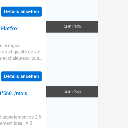
Details ansehen
CHF 1'570
 Flatfox
s la région
rité et qualité de vie
 et chaleureux, tout
 vous le plus
n toute confiance
Details ansehen
stacles afin de
 étant adaptés aux
sent par leur
CHF 1'560
1'560. /mois
e qualité et leurs
 des loggias
 offrent un cadre de
casa-living
Crissier
,
et appartement de 2.5
r simplifier votre
ement idéal. A 5
dministratif,