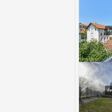
Fo
Fo