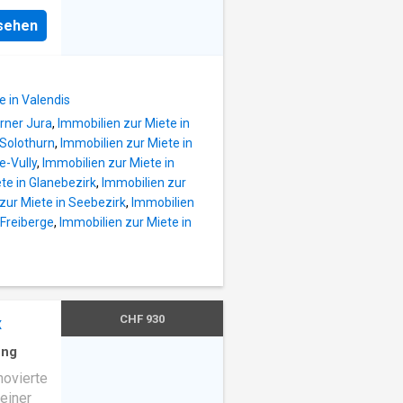
sem
nsehen
en
 und
sche
em,
e in Valendis
ehr
rner Jura
,
Immobilien zur Miete in
Lage,
 Solothurn
,
Immobilien zur Miete in
e-Vully
,
Immobilien zur Miete in
er Nähe,
te in Glanebezirk
,
Immobilien zur
zur Miete in Seebezirk
,
Immobilien
 Freiberge
,
Immobilien zur Miete in
oleillé
ent
par son
sa
ineux,
CHF 930
x
ng
novierte
einer