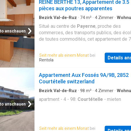
REINE BERTHE 13, Appartement de 3.5
pièces aux poutres apparentes
Bezirk Val-de-Ruz
·
74
m²
·
4
Zimmer
·
Wohnu
Situé au centre de
Payerne
, proche des
to anschauen
commerces, des transports publics, des éco
de toutes commodités, cet appartement de 
pourra que vous séduire. Il se compose comm
hall d’entrée avec armoires murales de range
Seit mehr als einem Monat
bei
Details a
cuisine entièrement agencée avec îlot central
Rentola
ouverte sur le séjour, 2 chambres à coucher e
salle de bain/baignoire/douche/WC avec sa 
Appartement Aux Fossés 9A/9B, 2852
colonne de lavage. L’immeuble ne dispose p
Courtételle switzerland
d’ascenseur. Pas de place de parc de dispon
avec cette location, mais les nombreuses z
Bezirk Val-de-Ruz
·
98
m²
·
4
Zimmer
·
Wohnu
bleues aux alentours et en bas de l’immeubl
apartment - 4 - 98:
Courtételle
- mieten
faciliteront le parcage en toute heure de la jo
to anschauen
soirée. Disponible au. Visite: VImova Echalle
Seit mehr als einem Monat
bei
Details a