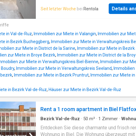
Wohnung, Vollausgestattete Küche mit gros
Details a
Seit letzter Woche
bei
Rentola
Kühlschrank und Granitabdeckung, Edler Eich
Parkettboden, Natursteinplatten in der Küche
dem Bad, Helles Bad mit schwellenloser Du
riffe
und Glastrennwand, Modernes Lüftungssyst
ete in Val-de-Ruz
,
Immobilien zur Miete in Valangin
,
Immobilien zur Miet
Gegensprechanlage, Grosszügiger Balkon, S
ete in Bezirk Bucheggberg
,
Immobilien zur Miete in Verwaltungskreis Be
gepflegte neue Liegenschaften an sonniger 
obilien zur Miete in District de la Sarine
,
Immobilien zur Miete in Bezirk
Ruhige Grünzone mit schöner Bepflanzung,
ien zur Miete in Broye Bezirk
,
Immobilien zur Miete in District de la Broy
Einkaufsmöglichkeiten und ÖV in unmittelbar
mmobilien zur Miete in Verwaltungskreis Biel-Bienne
,
Immobilien zur Mie
Bahnhof, Schule und Aarenpromenade in 5
e Boudry
,
Immobilien zur Miete in Verwaltungskreis Seeland
,
Immobilien 
Gehminuten, Die Bilder stammen von einem
ebezirk
,
Immobilien zur Miete in Bezirk Pruntrut
,
Immobilien zur Miete in
Referenzobjekt Dans un endroit calme et ens
de Brügg se trouve depuis 2021 le lotissem
entièrement rénové. L'appartement convainc 
te in Bezirk Val-de-Ruz
,
Häuser zur Miete in Bezirk Val-de-Ruz
plan généreux, son équipement moderne et 
grande terrasse Appartement moderne et lum
Rent a 1 room apartment in Biel Flatfo
Cuisine entièrement équipée avec grand
réfrigérateur et revêtement en
Bezirk Val-de-Ruz
·
50
m²
·
1
Zimmer
·
Wohnu
Entdecken Sie diese charmante und frisch re
Wohnung in Biel. Die Wohnung überzeugt mit 