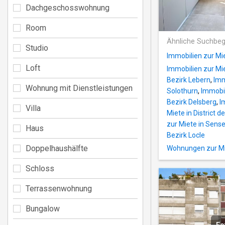
Dachgeschosswohnung
Room
Ähnliche Suchbeg
Studio
Immobilien zur Mi
Loft
Immobilien zur Mi
Bezirk Lebern
,
Imm
Wohnung mit Dienstleistungen
Solothurn
,
Immobil
Bezirk Delsberg
,
I
Villa
Miete in District d
zur Miete in Sens
Haus
Bezirk Locle
Doppelhaushälfte
Wohnungen zur Mie
Schloss
Terrassenwohnung
Bungalow