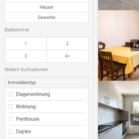
Häuser
Gewerbe
Badezimmer
1
2
Fo
3
4+
Weitere Suchoptionen
Immobilientyp
Etagenwohnung
Wohnung
Penthouse
Fo
Duplex