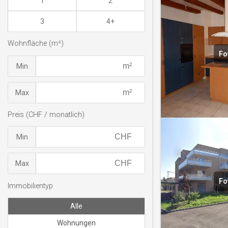
1
2
3
4+
Wohnfläche (m²)
Fo
Min
Max
Preis (CHF / monatlich)
Min
Max
Fo
Immobilientyp
Alle
Wohnungen