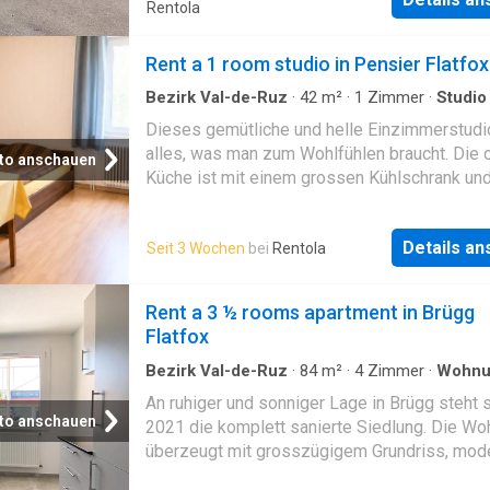
Rentola
Rent a 1 room studio in Pensier Flatfox
Bezirk Val-de-Ruz
·
42
m²
·
1
Zimmer
·
Studio
Parkplatz
Dieses gemütliche und helle Einzimmerstudio
alles, was man zum Wohlfühlen braucht. Die 
to anschauen
Küche ist mit einem grossen Kühlschrank un
Herd ausgestattet und fügt sich harmonisch 
Wohn- und Schlafbereich ein Die Wohnung is
Details a
Seit 3 Wochen
bei
Rentola
möbliert und verfügt über:, -Ein Bett, einen
Kleiderschrank und eine Kommode, -Das
Badezimmer ist mit einer modernen Dusche
Rent a 3 ½ rooms apartment in Brügg
ausgestattet, -Ein Aussenparkplatz ist im Mi
Flatfox
inbegriffen -Waschmaschine zur Mitbenutzu
Wohnung befindet sich in unmittelbarer Näh
Bezirk Val-de-Ruz
·
84
m²
·
4
Zimmer
·
Wohnu
Balkon
·
Terrasse
Bahnhof Pensier und bietet eine ideale Anbi
An ruhiger und sonniger Lage in Brügg steht s
für Pendler. Die Autobahn ist in wenigen Min
to anschauen
2021 die komplett sanierte Siedlung. Die W
erreichbar Verfügbar ab 1. Juni 2026 oder na
überzeugt mit grosszügigem Grundriss, mod
Vereinbarung Haben wir Ihr Interesse gewec
Ausstattung und grosser Terrasse Moderne h