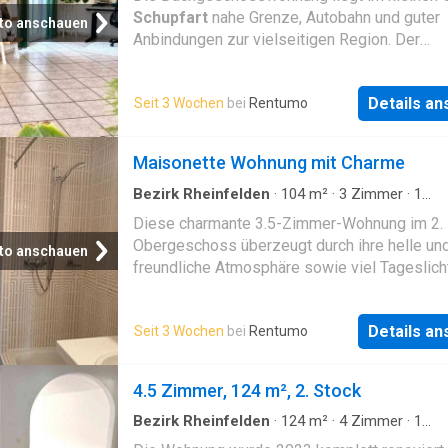
handelt es sich um Musterbilder. Interessier
Schupfart
nahe Grenze, Autobahn und guter
to anschauen
lohnt sich eine Besichtigung
Anbindungen zur vielseitigen Region. Der
Gemeinschaftsgarten lädt zum grillieren und
verweilen ein. Es steht eine Garage gegen ei
Details a
Seit 3 Wochen
bei
Rentumo
Aufpreis von 100 CHF/ Monat zur Verfügung
Absprache kann ein zusätzlicher Stellplatz g
werden. Waschmaschine ist vorhanden. Für d
Maisonette Wohnung mit Charme
Kleinen steht ein Hofeigener Spielplatz zur
Verfügung
Bezirk Rheinfelden
·
104
m²
·
3
Zimmer
·
1
Badezimmer
·
Haus
Diese charmante 3.5-Zimmer-Wohnung im 2.
Obergeschoss überzeugt durch ihre helle un
to anschauen
freundliche Atmosphäre sowie viel Tageslicht
allen Räumen. Auf 104 m2 Wohnfläche erwart
ein durchdachter Grundriss mit einem gross
Details a
Seit 3 Wochen
bei
Rentumo
Wohn- und Essbereich. Der Eingangsbereich 
über praktische Einbauschränke, die zusätzli
Stauraum bieten und für Ordnung sorgen. Lag
4.5 Zimmer, 124 m², 2. Stock
Umgebung Die Wohnung befindet sich an seh
erschlossener Lage in der
Liebrüti
. Die
Bezirk Rheinfelden
·
124
m²
·
4
Zimmer
·
1
Badezimmer
·
Wohnung
·
Parkplatz
Bushaltestelle ist nur wenige Laufmeter entfe