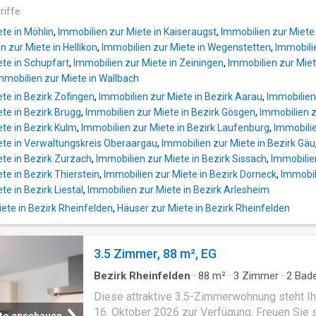
dass es sich bei den Fotos um Musterbilder,
Laminatboden in den Wohn- und Schlafräume
riffe
Ausbaustandard darstellen, handelt. Die gen
Autoabstellplatz oder Garage kann dazu gem
Raumaufteilung können Sie dem Grundrisspl
te in Möhlin
,
Immobilien zur Miete in Kaiseraugst
,
Immobilien zur Miete
werden Einkaufsmöglichkeiten sind in der Nä
entnehmen
n zur Miete in Hellikon
,
Immobilien zur Miete in Wegenstetten
,
Immobili
wenigen Minuten ist die Autobahn erreichbar.
ete in Schupfart
,
Immobilien zur Miete in Zeiningen
,
Immobilien zur Mie
Geniessen Sie den Feierabend in der
mmobilien zur Miete in Wallbach
nahegelegenen Natur. Haben wir Ihr Interess
te in Bezirk Zofingen
,
Immobilien zur Miete in Bezirk Aarau
,
Immobilien 
geweckt? Dann rufen Sie uns doch für die
te in Bezirk Brugg
,
Immobilien zur Miete in Bezirk Gösgen
,
Immobilien z
Vereinbarung eines unverbindlichen Besichti
te in Bezirk Kulm
,
Immobilien zur Miete in Bezirk Laufenburg
,
Immobilie
Termins an. Wir freuen uns auf Ihren Anruf
ete in Verwaltungskreis Oberaargau
,
Immobilien zur Miete in Bezirk Gäu
ete in Bezirk Zurzach
,
Immobilien zur Miete in Bezirk Sissach
,
Immobilie
te in Bezirk Thierstein
,
Immobilien zur Miete in Bezirk Dorneck
,
Immobil
te in Bezirk Liestal
,
Immobilien zur Miete in Bezirk Arlesheim
te in Bezirk Rheinfelden
,
Häuser zur Miete in Bezirk Rheinfelden
3.5 Zimmer, 88 m², EG
Bezirk Rheinfelden
·
88
m²
·
3
Zimmer
·
2
Bad
·
Wohnung
·
Keller
·
Heizung
·
Aufzug
·
Parkplat
Diese attraktive 3.5-Zimmerwohnung steht I
16. Oktober 2026 zur Verfügung. Freuen Sie s