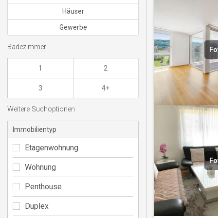
Häuser
Gewerbe
Badezimmer
Fo
1
2
3
4+
Weitere Suchoptionen
Immobilientyp
Etagenwohnung
Fo
Wohnung
Penthouse
Duplex