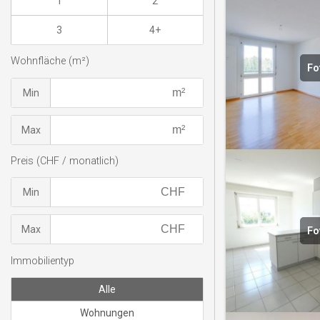
1
2
3
4+
Wohnfläche (m²)
Fo
Min
Max
Preis (CHF / monatlich)
Min
Max
Fo
Immobilientyp
Alle
Wohnungen