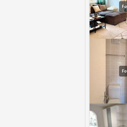
Fo
Fo