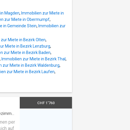
 die den
n •
aue
ietet
an
 in Magden
,
Immobilien zur Miete in
he. In
en zur Miete in Obermumpf
,
te in Gemeinde Stein
,
Immobilien zur
e
zur Miete in Bezirk Olten
,
ur Miete in Bezirk Lenzburg
,
gung-
n zur Miete in Bezirk Baden
,
,
Immobilien zur Miete in Bezirk Thal
,
n zur Miete in Bezirk Waldenburg
,
ien zur Miete in Bezirk Laufen
,
CHF 1'760
ezimmer
z
hnen per
ich auf