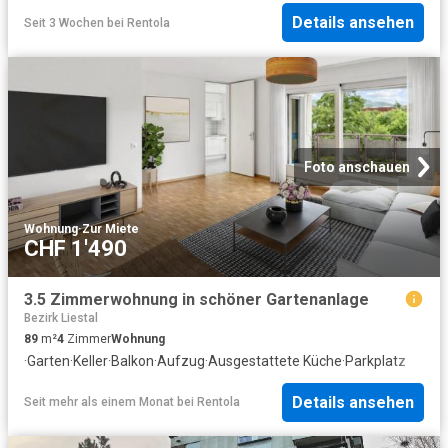
Details ansehen
Seit 3 Wochen
bei
Rentola
Foto anschauen
Wohnung
·
Zur Miete
CHF 1'490
3.5 Zimmerwohnung in schöner Gartenanlage
Bezirk Liestal
89
m²
4
Zimmer
Wohnung
·
Garten
·
Keller
·
Balkon
·
Aufzug
·
Ausgestattete Küche
·
Parkplatz
Details ansehen
Seit mehr als einem Monat
bei
Rentola