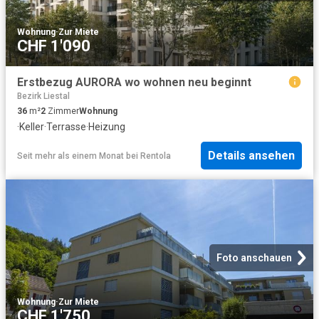
Wohnung
·
Zur Miete
CHF 1'090
Erstbezug AURORA wo wohnen neu beginnt
Bezirk Liestal
36
m²
2
Zimmer
Wohnung
·
Keller
·
Terrasse
·
Heizung
Details ansehen
Seit mehr als einem Monat
bei
Rentola
Foto anschauen
Wohnung
·
Zur Miete
CHF 1'750