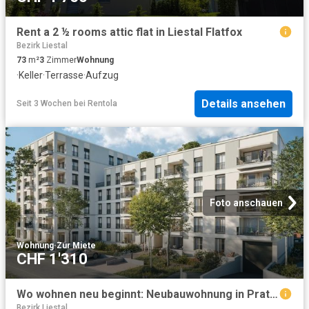
Rent a 2 ½ rooms attic flat in Liestal Flatfox
Bezirk Liestal
73
m²
3
Zimmer
Wohnung
·
Keller
·
Terrasse
·
Aufzug
Details ansehen
Seit 3 Wochen
bei
Rentola
Foto anschauen
Wohnung
·
Zur Miete
CHF 1'310
Wo wohnen neu beginnt: Neubauwohnung in Pratteln
Bezirk Liestal