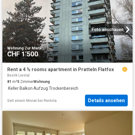
Foto anschauen
Wohnung
·
Zur Miete
CHF 1'500
Rent a 4 ½ rooms apartment in Pratteln Flatfox
Bezirk Liestal
81
m²
5
Zimmer
Wohnung
·
Keller
·
Balkon
·
Aufzug
·
Trockenbereich
Details ansehen
Seit einem Monat
bei
Rentola