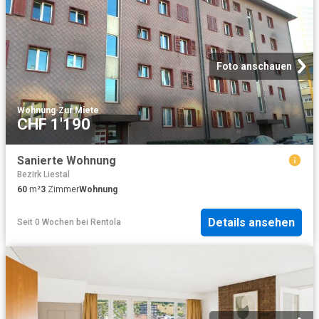
Foto anschauen
Wohnung
·
Zur Miete
CHF 1'190
Sanierte Wohnung
Bezirk Liestal
60
m²
3
Zimmer
Wohnung
Details ansehen
Seit 0 Wochen
bei
Rentola