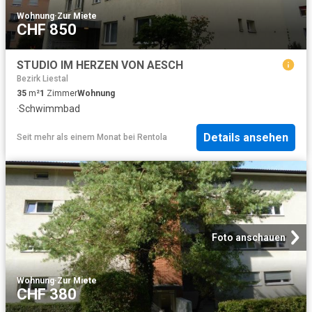
Wohnung
·
Zur Miete
CHF 850
STUDIO IM HERZEN VON AESCH
Bezirk Liestal
35
m²
1
Zimmer
Wohnung
·
Schwimmbad
Details ansehen
Seit mehr als einem Monat
bei
Rentola
Foto anschauen
Wohnung
·
Zur Miete
CHF 380