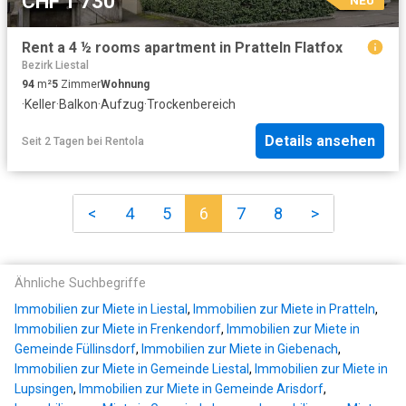
CHF 1'730
Rent a 4 ½ rooms apartment in Pratteln Flatfox
Bezirk Liestal
94
m²
5
Zimmer
Wohnung
·
Keller
·
Balkon
·
Aufzug
·
Trockenbereich
Details ansehen
Seit 2 Tagen
bei
Rentola
<
4
5
6
7
8
>
Ähnliche Suchbegriffe
Immobilien zur Miete in Liestal
,
Immobilien zur Miete in Pratteln
,
Immobilien zur Miete in Frenkendorf
,
Immobilien zur Miete in
Gemeinde Füllinsdorf
,
Immobilien zur Miete in Giebenach
,
Immobilien zur Miete in Gemeinde Liestal
,
Immobilien zur Miete in
Lupsingen
,
Immobilien zur Miete in Gemeinde Arisdorf
,