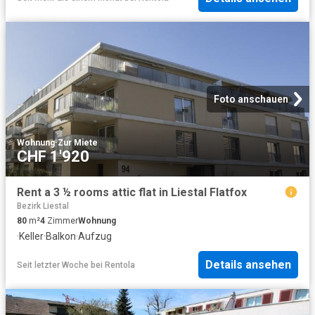
Foto anschauen
Wohnung
·
Zur Miete
CHF 1'920
Rent a 3 ½ rooms attic flat in Liestal Flatfox
Bezirk Liestal
80
m²
4
Zimmer
Wohnung
·
Keller
·
Balkon
·
Aufzug
Details ansehen
Seit letzter Woche
bei
Rentola