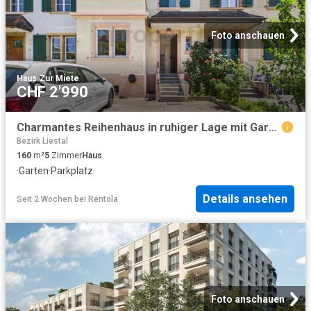
Foto anschauen
Haus
·
Zur Miete
CHF 2'990
Charmantes Reihenhaus in ruhiger Lage mit Garten und eigenem Parkplatz
Bezirk Liestal
160
m²
5
Zimmer
Haus
·
Garten
·
Parkplatz
Details ansehen
Seit 2 Wochen
bei
Rentola
Foto anschauen