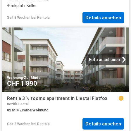
·
Parkplatz
·
Keller
Details ansehen
Seit 3 Wochen
bei
Rentola
Foto anschauen
Wohnung
·
Zur Miete
CHF 1'890
Rent a 3 ½ rooms apartment in Liestal Flatfox
Bezirk Liestal
82
m²
4
Zimmer
Wohnung
Details ansehen
Seit 3 Wochen
bei
Rentola