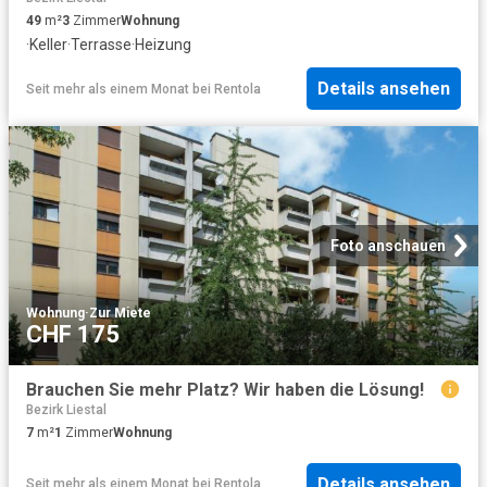
49
m²
3
Zimmer
Wohnung
·
Keller
·
Terrasse
·
Heizung
Details ansehen
Seit mehr als einem Monat
bei
Rentola
Foto anschauen
Wohnung
·
Zur Miete
CHF 175
Brauchen Sie mehr Platz? Wir haben die Lösung!
Bezirk Liestal
7
m²
1
Zimmer
Wohnung
Details ansehen
Seit mehr als einem Monat
bei
Rentola