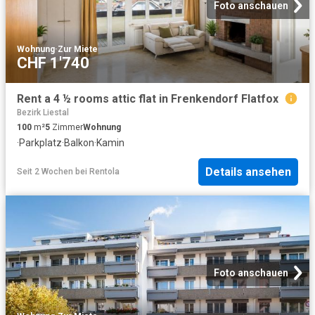
Foto anschauen
Wohnung
·
Zur Miete
CHF 1'740
Rent a 4 ½ rooms attic flat in Frenkendorf Flatfox
Bezirk Liestal
100
m²
5
Zimmer
Wohnung
·
Parkplatz
·
Balkon
·
Kamin
Details ansehen
Seit 2 Wochen
bei
Rentola
Foto anschauen