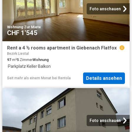
Foto anschauen
Wohnung
·
Zur Miete
CHF 1'545
Rent a 4 ½ rooms apartment in Giebenach Flatfox
Bezirk Liestal
97
m²
5
Zimmer
Wohnung
·
Parkplatz
·
Keller
·
Balkon
Details ansehen
Seit mehr als einem Monat
bei
Rentola
Foto anschauen