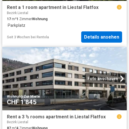
Rent a 1 room apartment in Liestal Flatfox
Bezirk Liestal
17
m²
1
Zimmer
Wohnung
·
Parkplatz
Details ansehen
Seit 3 Wochen
bei
Rentola
Foto anschauen
Wohnung
·
Zur Miete
CHF 1'845
Rent a 3 ½ rooms apartment in Liestal Flatfox
Bezirk Liestal
87
m²
4
Zimmer
Wohnung