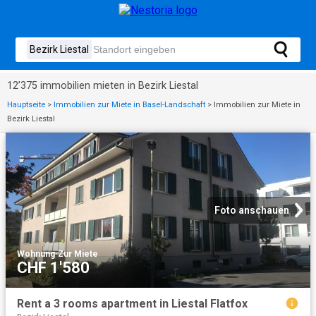
12’375 immobilien mieten in Bezirk Liestal
Hauptseite
>
Immobilien zur Miete in Basel-Landschaft
>
Immobilien zur Miete in
Bezirk Liestal
Foto anschauen
Wohnung
·
Zur Miete
CHF 1'580
Rent a 3 rooms apartment in Liestal Flatfox