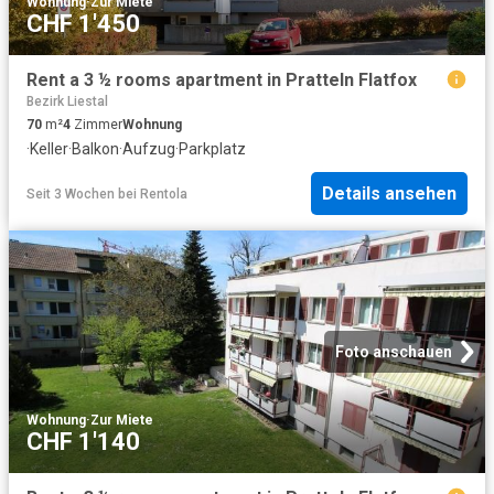
Wohnung
·
Zur Miete
CHF 1'450
Rent a 3 ½ rooms apartment in Pratteln Flatfox
Bezirk Liestal
70
m²
4
Zimmer
Wohnung
·
Keller
·
Balkon
·
Aufzug
·
Parkplatz
Details ansehen
Seit 3 Wochen
bei
Rentola
Foto anschauen
Wohnung
·
Zur Miete
CHF 1'140