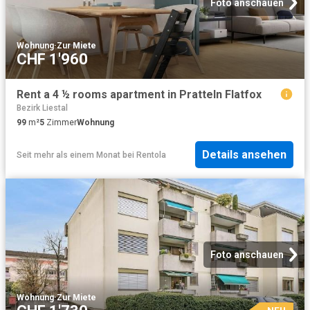
Foto anschauen
Wohnung
·
Zur Miete
CHF 1'960
Rent a 4 ½ rooms apartment in Pratteln Flatfox
Bezirk Liestal
99
m²
5
Zimmer
Wohnung
Details ansehen
Seit mehr als einem Monat
bei
Rentola
Foto anschauen
Wohnung
·
Zur Miete
NEU