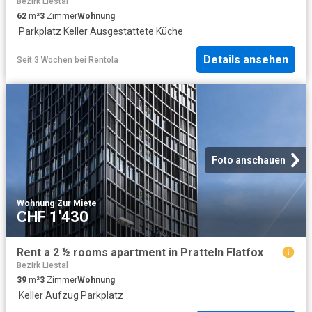
Bezirk Liestal
62
m²
3
Zimmer
Wohnung
·
Parkplatz
·
Keller
·
Ausgestattete Küche
Details ansehen
Seit 3 Wochen
bei
Rentola
Foto anschauen
Wohnung
·
Zur Miete
CHF 1'430
Rent a 2 ½ rooms apartment in Pratteln Flatfox
Bezirk Liestal
39
m²
3
Zimmer
Wohnung
·
Keller
·
Aufzug
·
Parkplatz