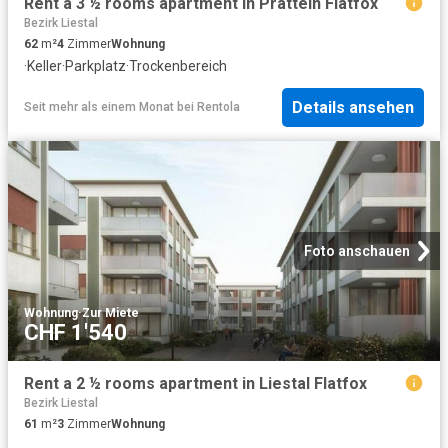
Rent a 3 ½ rooms apartment in Pratteln Flatfox
Bezirk Liestal
62
m²
4
Zimmer
Wohnung
·
Keller
·
Parkplatz
·
Trockenbereich
Details ansehen
Seit mehr als einem Monat
bei
Rentola
Foto anschauen
Wohnung
·
Zur Miete
CHF 1'540
Rent a 2 ½ rooms apartment in Liestal Flatfox
Bezirk Liestal
61
m²
3
Zimmer
Wohnung