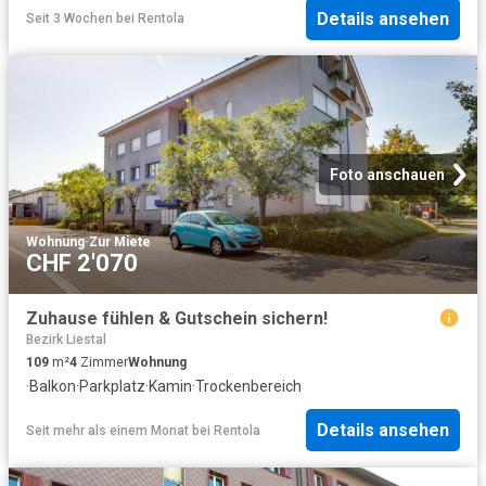
Details ansehen
Seit 3 Wochen
bei
Rentola
Foto anschauen
Wohnung
·
Zur Miete
CHF 2'070
Zuhause fühlen & Gutschein sichern!
Bezirk Liestal
109
m²
4
Zimmer
Wohnung
·
Balkon
·
Parkplatz
·
Kamin
·
Trockenbereich
Details ansehen
Seit mehr als einem Monat
bei
Rentola