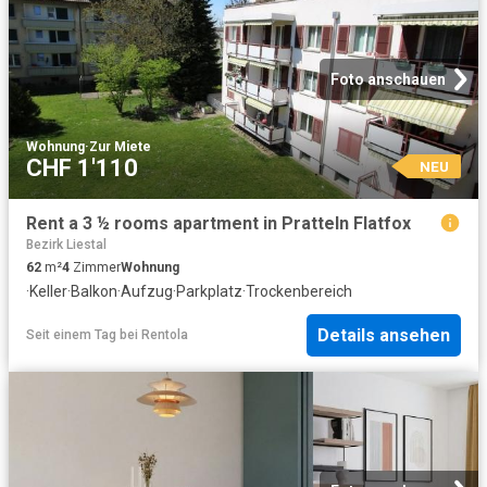
Foto anschauen
Wohnung
·
Zur Miete
CHF 1'110
NEU
Rent a 3 ½ rooms apartment in Pratteln Flatfox
Bezirk Liestal
62
m²
4
Zimmer
Wohnung
·
Keller
·
Balkon
·
Aufzug
·
Parkplatz
·
Trockenbereich
Details ansehen
Seit einem Tag
bei
Rentola