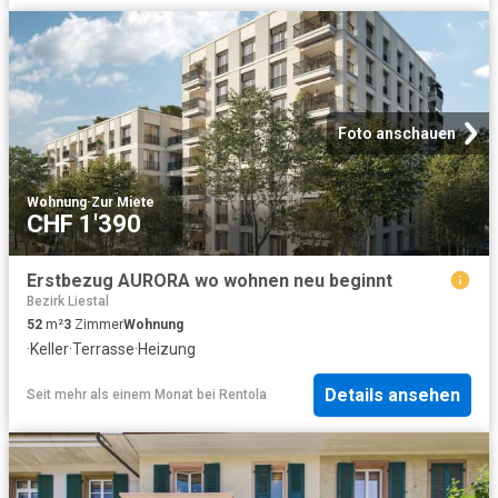
Foto anschauen
Wohnung
·
Zur Miete
CHF 1'390
Erstbezug AURORA wo wohnen neu beginnt
Bezirk Liestal
52
m²
3
Zimmer
Wohnung
·
Keller
·
Terrasse
·
Heizung
Details ansehen
Seit mehr als einem Monat
bei
Rentola