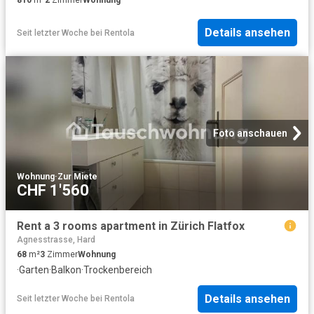
Details ansehen
Seit letzter Woche
bei
Rentola
Foto anschauen
Wohnung
·
Zur Miete
CHF 1'560
Rent a 3 rooms apartment in Zürich Flatfox
Agnesstrasse, Hard
68
m²
3
Zimmer
Wohnung
·
Garten
·
Balkon
·
Trockenbereich
Details ansehen
Seit letzter Woche
bei
Rentola