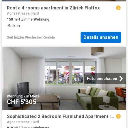
Rent a 4 rooms apartment in Zürich Flatfox
Agnesstrasse, Hard
150
m²
4
Zimmer
Wohnung
·
Balkon
Details ansehen
Seit letzter Woche
bei
Rentola
Foto anschauen
Wohnung
·
Zur Miete
CHF 5'305
Sophisticated 2 Bedroom Furnished Apartment in Enge, Zurich Amsterdam Apartments for Rent
Agnesstrasse, Hard
810
m²
2
Zimmer
Wohnung