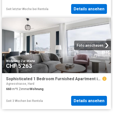
Details ansehen
Seit letzter Woche
bei
Rentola
Foto anschauen
Wohnung
·
Zur Miete
CHF 5'263
Sophisticated 1 Bedroom Furnished Apartment in Enge, Zurich Amsterdam Apartments for Rent
Agnesstrasse, Hard
660
m²
1
Zimmer
Wohnung
Details ansehen
Seit 3 Wochen
bei
Rentola