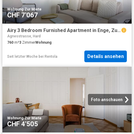
Wohnung
·
Zur Miete
CHF 7'067
Airy 3 Bedroom Furnished Apartment in Enge, Zurich Amsterdam Apartments for Rent
Agnesstrasse, Hard
760
m²
3
Zimmer
Wohnung
Details ansehen
Seit letzter Woche
bei
Rentola
Foto anschauen
Wohnung
·
Zur Miete
CHF 4'505