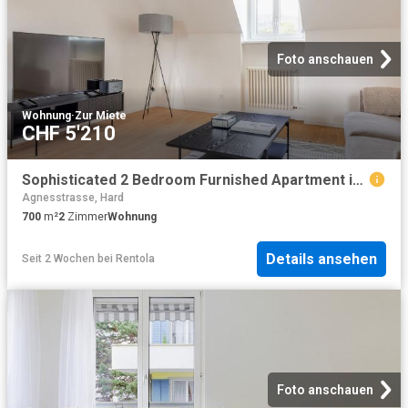
Foto anschauen
Wohnung
·
Zur Miete
CHF 5'210
Sophisticated 2 Bedroom Furnished Apartment in Enge, Zurich Amsterdam Apartments for Rent
Agnesstrasse, Hard
700
m²
2
Zimmer
Wohnung
Details ansehen
Seit 2 Wochen
bei
Rentola
Foto anschauen