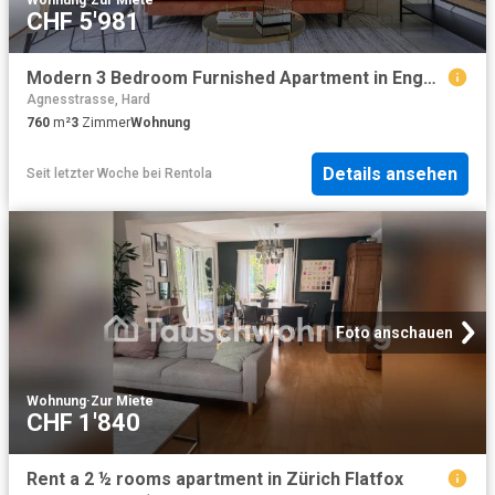
CHF 5'981
Modern 3 Bedroom Furnished Apartment in Enge, Zurich Amsterdam Apartments for Rent
Agnesstrasse, Hard
760
m²
3
Zimmer
Wohnung
Details ansehen
Seit letzter Woche
bei
Rentola
Foto anschauen
Wohnung
·
Zur Miete
CHF 1'840
Rent a 2 ½ rooms apartment in Zürich Flatfox