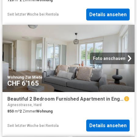
720
m²
2
Zimmer
Wohnung
Details ansehen
Seit letzter Woche
bei
Rentola
Foto anschauen
Wohnung
·
Zur Miete
CHF 6'165
Beautiful 2 Bedroom Furnished Apartment in Enge, Zurich Amsterdam Apartments for Rent
Agnesstrasse, Hard
850
m²
2
Zimmer
Wohnung
Details ansehen
Seit letzter Woche
bei
Rentola