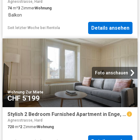
Agnesstrasse, Hard
74
m²
3
Zimmer
Wohnung
·
Balkon
Details ansehen
Seit letzter Woche
bei
Rentola
Foto anschauen
Wohnung
·
Zur Miete
CHF 5'199
Stylish 2 Bedroom Furnished Apartment in Enge, Zurich Amsterdam Apartments for Rent
Agnesstrasse, Hard
720
m²
2
Zimmer
Wohnung