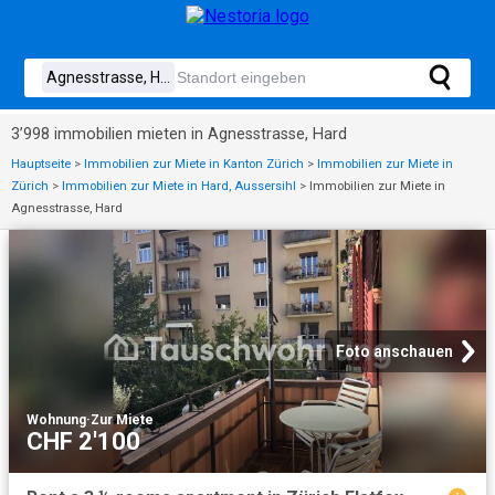
3’998 immobilien mieten in Agnesstrasse, Hard
Hauptseite
>
Immobilien zur Miete in Kanton Zürich
>
Immobilien zur Miete in
Zürich
>
Immobilien zur Miete in Hard, Aussersihl
>
Immobilien zur Miete in
Agnesstrasse, Hard
Foto anschauen
Wohnung
·
Zur Miete
CHF 2'100