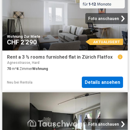
Foto anschauen
Wohnung
·
Zur Miete
CHF 2'290
AKTUALISIERT
Rent a 3 ½ rooms furnished flat in Zürich Flatfox
Agnesstrasse, Hard
70
m²
4
Zimmer
Wohnung
Details ansehen
Neu
bei
Rentola
Foto anschauen