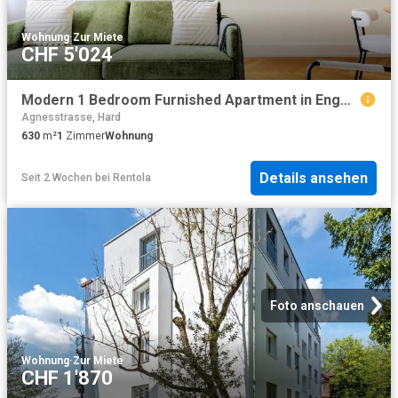
Wohnung
·
Zur Miete
CHF 5'024
Modern 1 Bedroom Furnished Apartment in Enge, Zurich Amsterdam Apartments for Rent
Agnesstrasse, Hard
630
m²
1
Zimmer
Wohnung
Details ansehen
Seit 2 Wochen
bei
Rentola
Foto anschauen
Wohnung
·
Zur Miete
CHF 1'870