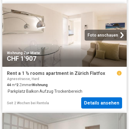
Foto anschauen
Wohnung
·
Zur Miete
CHF 1'907
Rent a 1 ½ rooms apartment in Zürich Flatfox
Agnesstrasse, Hard
44
m²
2
Zimmer
Wohnung
·
Parkplatz
·
Balkon
·
Aufzug
·
Trockenbereich
Details ansehen
Seit 2 Wochen
bei
Rentola