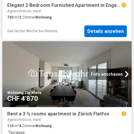
Elegant 2 Bedroom Furnished Apartment in Enge, Zurich Amsterdam Apartments for Rent
Agnesstrasse, Hard
720
m²
2
Zimmer
Wohnung
Details ansehen
Seit letzter Woche
bei
Rentola
Foto anschauen
Wohnung
·
Zur Miete
CHF 4'870
Rent a 3 ½ rooms apartment in Zürich Flatfox
Agnesstrasse, Hard
110
m²
4
Zimmer
Wohnung
·
Terrasse