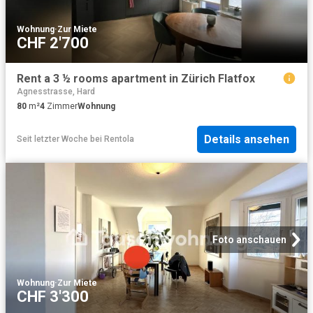
Wohnung
·
Zur Miete
CHF 2'700
Rent a 3 ½ rooms apartment in Zürich Flatfox
Agnesstrasse, Hard
80
m²
4
Zimmer
Wohnung
Details ansehen
Seit letzter Woche
bei
Rentola
Foto anschauen
Wohnung
·
Zur Miete
CHF 3'300