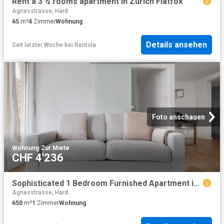
Rent a 3 ½ rooms apartment in Zürich Flatfox
Agnesstrasse, Hard
65
m²
4
Zimmer
Wohnung
Details ansehen
Seit letzter Woche
bei
Rentola
Foto anschauen
Wohnung
·
Zur Miete
CHF 4'236
Sophisticated 1 Bedroom Furnished Apartment in Enge, Zurich Amsterdam Apartments for Rent
Agnesstrasse, Hard
650
m²
1
Zimmer
Wohnung