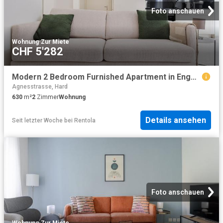
Foto anschauen
Wohnung
·
Zur Miete
CHF 5'282
Modern 2 Bedroom Furnished Apartment in Enge, Zurich Amsterdam Apartments for Rent
Agnesstrasse, Hard
630
m²
2
Zimmer
Wohnung
Details ansehen
Seit letzter Woche
bei
Rentola
Foto anschauen
Wohnung
·
Zur Miete