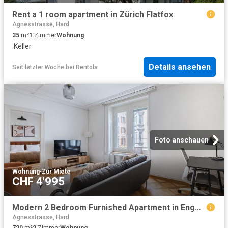
Rent a 1 room apartment in Zürich Flatfox
Agnesstrasse, Hard
35
m²
1
Zimmer
Wohnung
·
Keller
Details ansehen
Seit letzter Woche
bei
Rentola
Foto anschauen
Wohnung
·
Zur Miete
CHF 4'995
Modern 2 Bedroom Furnished Apartment in Enge, Zurich Amsterdam Apartments for Rent
Agnesstrasse, Hard