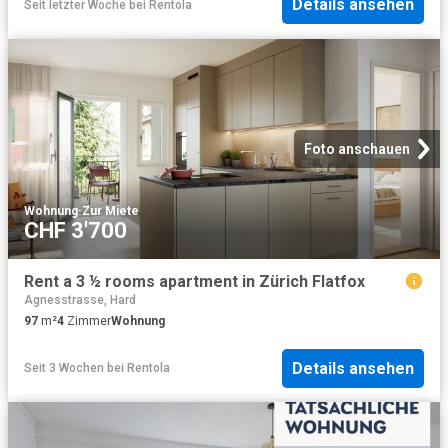
Details ansehen
Seit letzter Woche
bei
Rentola
Foto anschauen
Wohnung
·
Zur Miete
CHF 3'700
Rent a 3 ½ rooms apartment in Zürich Flatfox
Agnesstrasse, Hard
97
m²
4
Zimmer
Wohnung
Details ansehen
Seit 3 Wochen
bei
Rentola