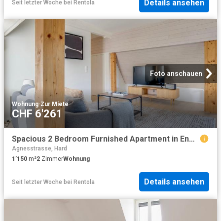
Details ansehen
Seit letzter Woche
bei
Rentola
Foto anschauen
Wohnung
·
Zur Miete
CHF 6'261
Spacious 2 Bedroom Furnished Apartment in Enge, Zurich, Zurich Amsterdam Apartments for Rent
Agnesstrasse, Hard
1’150
m²
2
Zimmer
Wohnung
Details ansehen
Seit letzter Woche
bei
Rentola