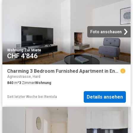
Foto anschauen
Wohnung
·
Zur Miete
CHF 4'846
Charming 3 Bedroom Furnished Apartment in Enge, Zurich, Zurich Amsterdam Apartments for Rent
Agnesstrasse, Hard
840
m²
3
Zimmer
Wohnung
Details ansehen
Seit letzter Woche
bei
Rentola