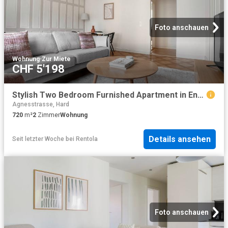
Foto anschauen
Wohnung
·
Zur Miete
CHF 5'198
Stylish Two Bedroom Furnished Apartment in Enge, Zurich Amsterdam Apartments for Rent
Agnesstrasse, Hard
720
m²
2
Zimmer
Wohnung
Details ansehen
Seit letzter Woche
bei
Rentola
Foto anschauen