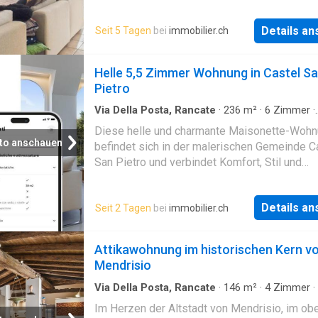
sind geräumig und hell: Das gemütliche
Wohnzimmer wird von natürlichem Licht durch
Details a
Seit 5 Tagen
bei
immobilier.ch
während die moderne offene Küche zu gesel
und funktionalem Wohnen einlädt. Die Immobi
bietet 4 Schlafzimmer, 3 Badezimmer, einen 
Helle 5,5 Zimmer Wohnung in Castel S
sowie Abstellraum und Keller, die zusätzlich
Pietro
Stauraum gewährleisten. Ein besonders wert
Element ist das angeschlossene
Via Della Posta, Rancate
·
236
m²
·
6
Zimmer
·
Etagenwohnung
·
Terrasse
·
Kamin
Diese helle und charmante Maisonette-Woh
to anschauen
befindet sich in der malerischen Gemeinde C
San Pietro und verbindet Komfort, Stil und
Funktionalität in perfekter Harmonie. Das ge
und gemütliche Wohnzimmer mit seinem voll
Details a
Seit 2 Tagen
bei
immobilier.ch
funktionsfähigen Kamin ist der ideale Ort, um
angenehme und entspannende Momente zu
verbringen. Die funktionale Küche, die direkt
Attikawohnung im historischen Kern v
Wohnbereich verbunden ist, schafft ideale
Mendrisio
Voraussetzungen für kulinarische Genüsse. D
grosszügigen umlaufenden Terrassen
Via Della Posta, Rancate
·
146
m²
·
4
Zimmer
·
Badezimmer
·
Penthouse
·
Keller
·
Terrasse
·
Au
Im Herzen der Altstadt von Mendrisio, im ob
Parkplatz
·
Kamin