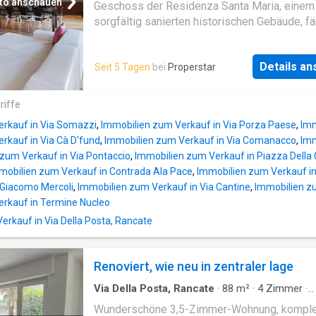
to anschauen
Geschoss der Residenza Santa Maria, einem
sorgfältig sanierten historischen Gebäude, fä
diese Wohnung das Licht unter dem alten
Dachgebälk ein. Die Sanierung von 2004 hat
Details a
Seit 5 Tagen
bei
Properstar
Charakter und Charme bewahrt und ein
grosszügiges, wohnliches Volumen mit Blick
die Dächer des Zentrums geschaffen.Über de
riffe
erschlossen, empfängt die Wohnung mit ein
erkauf in Via Somazzi
,
Immobilien zum Verkauf in Via Porza Paese
,
Imm
Entrée, das sich zum Wohnbereich öffnet:
rkauf in Via Cà D'fund
,
Immobilien zum Verkauf in Via Comanacco
,
Imm
Wohnzimmer mit Cheminée und Essbereich m
zum Verkauf in Via Pontaccio
,
Immobilien zum Verkauf in Piazza Della
offener Küche bilden einen einzigen, offene
mobilien zum Verkauf in Contrada Ala Pace
,
Immobilien zum Verkauf i
in dem die Holzdecke Raum und Atmosphäre
 Giacomo Mercoli
,
Immobilien zum Verkauf in Via Cantine
,
Immobilien zu
prägt.Die Master-Suite verfügt über Ankleide
rkauf in Termine Nucleo
eigenes Bad. Die beiden angrenzenden Zimm
kauf in Via Della Posta, Rancate
heute zu einem Raum zusammengelegt, derze
Studio genutzt, mit Zugang zur gedeckten Te
die ursprüngliche Aufteilung lässt sich bei B
Renoviert, wie neu in zentraler lage
wiederherstellen. Ein zweites Bad vervollstä
die Räume.Zur Wohnung gehören ein Keller u
Via Della Posta, Rancate
·
88
m²
·
4
Zimmer
·
Einstellplatz in der Autoeinstellhalle. Die Re
Etagenwohnung
·
Keller
·
Balkon
·
Klimaanlage
Wunderschöne 3,5-Zimmer-Wohnung, komple