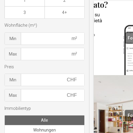
1
2
3
4+
Wohnfläche (m²)
Fo
Min
Max
Preis
Min
Max
Immobilientyp
Fo
Alle
Wohnungen