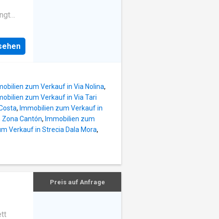
ngt
nsehen
 über
n Lift
em
obilien zum Verkauf in Via Nolina
,
obilien zum Verkauf in Via Tari
it
 Costa
,
Immobilien zum Verkauf in
n Raum,
n Zona Cantón
,
Immobilien zum
m Verkauf in Strecia Dala Mora
,
 und
er sind
it als
rrasse;
edarf
Preis auf Anfrage
ndigt
nd ein
sidenz
tt