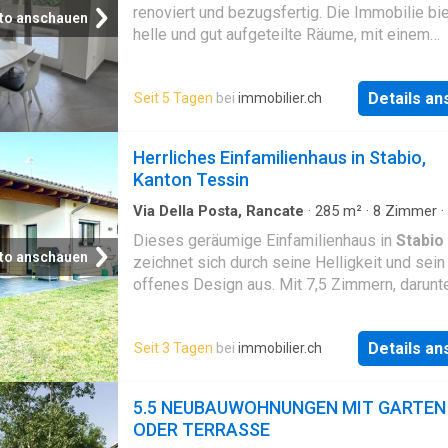
verfügt zudem über ein
renoviert und bezugsfertig. Die Immobilie bie
to anschauen
helle und gut aufgeteilte Räume, mit einem
komfortabel grossen Balkon im Erdgeschoss,
für entspannende Momente. Ein Garagenstell
Details a
Seit 5 Tagen
bei
immobilier.ch
und ein geräumiger Keller runden das Angebo
Sorgfältige Ausführungen und ein ausgezeic
Wartungszustand machen diese Lösung perfe
Herrliches Einfamilienhaus in Stabio,
diejenigen, die Komfort und Qualität suchen.
Kanton Tessin
Ausgestattet mit Klimaanlage. Ruhige und gu
angebundene Lage, geeignet für
Via Della Posta, Rancate
·
285
m²
·
8
Zimmer
·
Parkplatz
·
Keller
Dieses geräumige Einfamilienhaus in
Stabio
to anschauen
zeichnet sich durch seine Helligkeit und sein
offenes Design aus. Mit 7,5 Zimmern, darunt
Schlafzimmer und 3 Bäder, bietet es ausreic
Platz für die ganze Familie. Darüber hinaus v
Details a
Seit 3 Tagen
bei
immobilier.ch
das Anwesen über einen Abstellraum, einen K
sowie 4 Aussenparkplätze und 3 Garagenplät
Lage in
Stabio
garantiert ein komfortables L
5.5 NEUBAUWOHNUNGEN MIT GARTEN
mit Geschäften in nur 447 Metern Entfernung,
ODER TERRASSE
Schulen in 588 Metern Entfernung und einer 