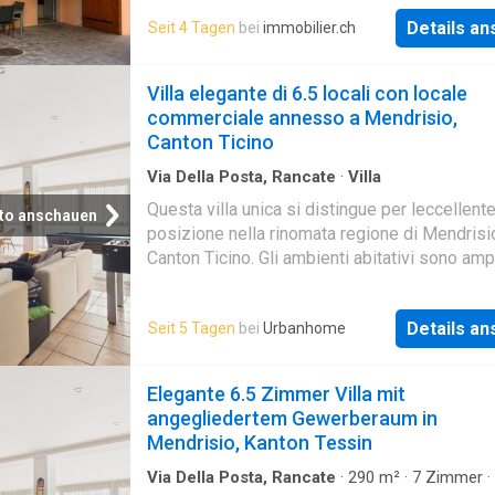
Klima einen besonders angenehmen Alltag
comfort, estetica e funzionalità. Viene vendu
Details a
Seit 4 Tagen
bei
immobilier.ch
begleiten, bieten wir eine interessante 4.5-
completamente arredato, offrendo una soluz
Wohnung zum Verkauf an. Die Immobilie befi
pronta da abitare senza necessità di ulteriori
sich in einem charmanten privaten Innenhof, 
Villa elegante di 6.5 locali con locale
investimenti.La posizione è uno dei suoi mag
Privatsphäre, Ruhe und Stille garantiert, obwo
commerciale annesso a Mendrisio,
nur wenige Schritte von allen wichtigen
Canton Ticino
Dienstleistungen entfernt ist
Via Della Posta, Rancate
·
Villa
Questa villa unica si distingue per leccellent
to anschauen
posizione nella rinomata regione di Mendrisio
Canton Ticino. Gli ambienti abitativi sono amp
luminosi: il soggiorno accogliente è inondato 
naturale, mentre la cucina moderna a pianta a
Details a
Seit 5 Tagen
bei
Urbanhome
invita a vivere la casa in modo conviviale e
funzionale.La proprietà offre 4 camere da lett
bagni, un balcone, oltre a ripostiglio e cantina
Elegante 6.5 Zimmer Villa mit
garantiscono ulteriori spazi di deposito. Un
angegliedertem Gewerberaum in
elemento di particolare valore è il locale
Mendrisio, Kanton Tessin
commerciale annesso, che conferisce allimm
unimportante flessibilità duso: ideale per atti
Via Della Posta, Rancate
·
290
m²
·
7
Zimmer
·