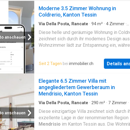
Moderne 3.5 Zimmer Wohnung in
Coldrerio, Kanton Tessin
Via Della Posta, Rancate
·
94
m²
·
4
Zimmer
·
Etagenwohnung
·
Keller
·
Aufzug
·
Parkplatz
Diese helle und geräumige Wohnung in Coldr
to anschauen
zeichnet sich durch ihr modernes Design aus
Wohnzimmer lädt zur Entspannung ein, währe
moderne und renovierte Küche das Herzstüc
Hauses ist. Mit zwei Schlafzimmern, zwei
Details a
Seit 2 Tagen
bei
immobilier.ch
Badezimmern, zwei Balkonen und einem Kell
bietet diese Immobilie einen komfortablen R
Ein Aufzug, eine Tiefgarage und die Nähe zu
Elegante 6.5 Zimmer Villa mit
Geschäften, Schulen und öffentlichen
angegliedertem Gewerberaum in
Verkehrsmitteln machen das Leben hier äuss
Mendrisio, Kanton Tessin
bequem. Obwohl das Baujahr dieser Immobil
Via Della Posta, Rancate
·
290
m²
·
7
Zimmer
·
Keller
·
Balkon
Diese einzigartige Villa zeichnet sich durch i
to anschauen
exzellente Lage in der renommierten Region
Mendrisio
im Kanton Tessin aus. Die Wohn