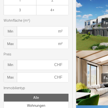
1
2
3
4+
Wohnfläche (m²)
Fo
Min
Max
Preis
Min
Max
Fo
Immobilientyp
Alle
Wohnungen