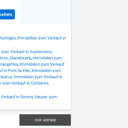
èresee
 179
nsehen
eine
re
ie
e Küche
von
choringen
,
Immobilien zum Verkauf in
– vom
 zum Verkauf in Vuisternens
,
 alle
ères, Glanebezirk
,
Immobilien zum
s die
Grangettes
,
Immobilien zum Verkauf
 in Pont-la-Ville
,
Immobilien zum
Vaulruz
,
Immobilien zum Verkauf in
 den
n zum Verkauf in Corbières
,
ache
e, die
Verkauf in Sorens
,
Häuser zum
arage,
CHF 630'000