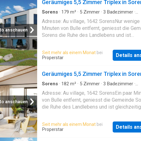
Geräumiges 5,5 Zimmer Triplex in Sore
Sorens
·
179
m²
·
5
Zimmer
·
3
Badezimmer
·
Etagenwohnung
·
Garten
·
Terrasse
Adresse: Au village, 1642 SorensNur wenige
Minuten von Bulle entfernt, geniesst die Ge
to anschauen
Sorens die Ruhe des Landlebens und ist
gleichzeitig nahe an den Annehmlichkeiten d
Hauptortes des Gruyère-Gebiets. Im Dorfzen
Seit mehr als einem Monat
bei
Details a
befindet sich die Wohnüberbauung Résidenc
Properstar
Verdana 150 m vom Bus-Halt Sorens, village,
einem Supermarkt und der Post entfernt. Die
Geräumiges 5,5 Zimmer Triplex in Sore
Primarschule ist 400 m entfernt. Diese neue
Eigentumswohnung besteht aus sechs exklu
Sorens
·
182
m²
·
5
Zimmer
·
3
Badezimmer
·
Etagenwohnung
·
Garten
·
Terrasse
Einheiten mit grosszügigen Wohnflächen, die
Adresse: Au village, 1642 SorensEin paar Mi
der 3,5-Zimmer-Erdgeschosswohnung bis zu
von Bulle entfernt, geniesst die Gemeinde S
to anschauen
Zimmer-Duplex mit wunderschönen Terrasse
die Ruhe des Landlebens und ist gleichzeiti
privaten Gärten reichen. Umgeben von einer 
an den Annehmlichkeiten des Hauptortes de
Oase, in der das leise Rauschen des Maless
Gruyère-Gebiets. Im Dorfzentrum befindet si
Seit mehr als einem Monat
bei
Baches zu hören ist, bietet die ruhige Lage 
Details a
Wohnüberbauung Résidence Verdana 150 m
Properstar
Waldrand ein unvergleichliches Wohnambient
Bus-Halt Sorens, village, von einem
Details zum Objekt V01:Wohnfläche 179