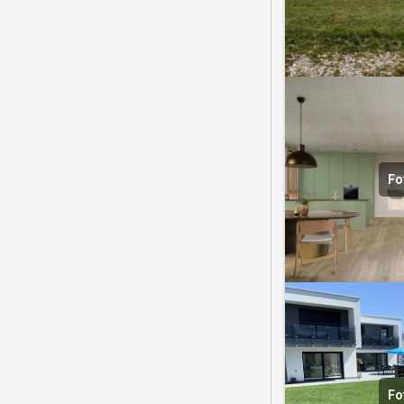
Fo
Fo