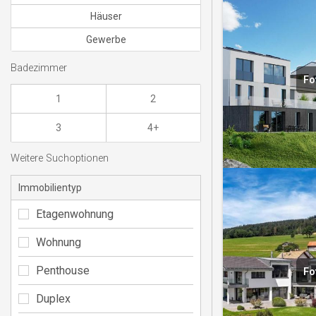
Häuser
Gewerbe
Badezimmer
Fo
1
2
3
4+
Weitere Suchoptionen
Immobilientyp
Etagenwohnung
Wohnung
Penthouse
Fo
Duplex