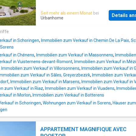
der Nähe des Waldes eine unvergleichliche
Ausblick mit mehr als 180 Grad auf den Gruy
Lebensqualität. Details zum A03:Wohnfläche
und die Freiburger Voralpen. Auf einem sehr
Seit mehr als einem Monat
bei
m2Wohnraum von über 50 m2Terrasse 71
Details a
schönen Grundstück von 3.035 m² bietet es 
Urbanhome
m2Privatgarten von fast 20 m2Hochwertige
Wohnfläche von etwa 500 m² für eine nutzba
AusstattungGezielt durchdachte
Flächevon mehr als 580 m².Die speziell für d
riffe
RaumaufteilungGrosse SchiebefensterOffen
Oberflächen ausgewählten Materialien sind 
mit ze
rkauf in Schoringen
,
Immobilien zum Verkauf in Chemin De La Paix, S
außergewöhnlicher Qualität, und alles ist
 Sorens
geschmacklich und intelligent ausgestattet 
erkauf in Chénens
,
Immobilien zum Verkauf in Massonnens
,
Immobilien
Keller bis zum Obergeschoss. Außerdem sind
erkauf in Vuisternens-devant-Romont
,
Immobilien zum Verkauf in Mézi
Stockwerke mit einem Aufzug erreichbar, wa
,
Immobilien zum Verkauf in Villorsonnens
,
Immobilien zum Verkauf in 
Fortbewegung erleichtert.Wenn Sie sich die
Immobilien zum Verkauf in Sâles, Greyerzbezirk
,
Immobilien zum Verkauf
Verbrauchsergebnisse ansehen, werden Sie
ndorf
,
Immobilien zum Verkauf in Marsens
,
Immobilien zum Verkauf in 
feststellen, dass die Bauqualität weitgehend
en zum Verkauf in Riaz
,
Immobilien zum Verkauf in Vuadens
,
Immobilie
aktuellen Umweltstandards entspricht. Dreif
rkauf in Morlon
,
Immobilien zum Verkauf in Botterens
Fenster, zusätzliche Isolierung am Rand,
Wärmepumpe usw.Es gibt nur wenige Element
rkauf in Schoringen
,
Wohnungen zum Verkauf in Sorens
,
Häuser zum 
seine Qualität ausmachen.Die unterirdische G
ngen
die bis zu 7 Autos + andere Fahrzeuge wie
Motorräder, Roller usw. a
APPARTEMENT MAGNIFIQUE AVEC
ROOFTOP