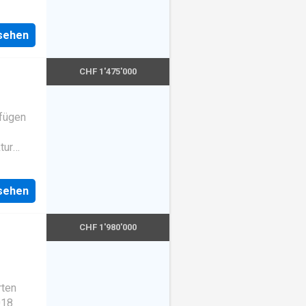
bjekt,
stand
rtige
nsehen
ird
CHF 1'475'000
soluter
ume sind
 fügen
tur
ecken
nsehen
mit
bergen
die wie
CHF 1'980'000
ble
häre,
e
arage
rten
hrere
018