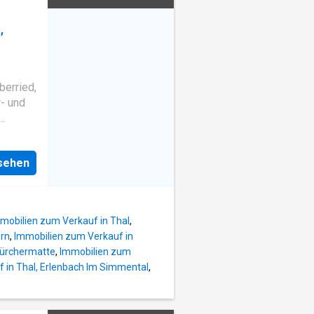
ere
,
erried,
r- und
ge, der
nsehen
kommen.
n-
Etage
erfügt,
mobilien zum Verkauf in Thal
,
ern
,
Immobilien zum Verkauf in
Zürchermatte
,
Immobilien zum
mmern
 in Thal, Erlenbach Im Simmental
,
-
n zudem
n dem