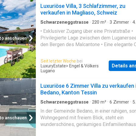
Sie auch Winter- oder Sommerreifen in einer
Luxuriöse Villa, 3 Schlafzimmer, zu
privaten Zone neben dem Stellplatz aufbewa
verkaufen in Magliaso, Schweiz
können. Majestätische Bergblicke sind sowo
beiden Schlafzimmern als auch vom Wohnz
Schwarzeneggstrasse
·
220
m²
·
3
Zimmer
·
4
Badezimmer
·
Villa
·
Garten
mit offener Küche aus zu sehen. Der Bahnhof
• Exklusiver Zugang über eine Privatstraße •
Oberried ist ca. 12 Minuten zu Fuß von diese
Privilegierte Lage zwischen dem Luganerse
to anschauen
entfernt, u
den Bergen des Malcantone • Eine elegante 
umgeben von einer wunderschön gepflegten
Gartenanlage, die vollständige Privatsphäre
Seit letzter Woche
bei
gewährleistet • Außergewöhnlich friedliche u
Details a
LuxuryEstate
> Engel & Völkers
private Wohnlage • Außenpool mit Jacuzzi fü
Lugano
ultimative Entspannung • Maßgefertigte
Einbauschränke in den Schlafzimmern
Luxuriöse 6 Zimmer Villa zu verkaufen 
Bedano, Kanton Tessin
Schwarzeneggstrasse
·
280
m²
·
6
Zimmer
·
5
Badezimmer
·
Villa
·
Büroraum
·
Sauna
·
Trocken
In der Gemeinde Bedano, in einer ruhigen, so
Wohngegend mit freiem Blick, steht ein
to anschauen
wunderschönes, geräumiges Einfamilienhaus
hochwertiger Ausstattung zum Verkauf. Zu d