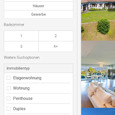
Häuser
Fo
Gewerbe
Badezimmer
1
2
3
4+
Weitere Suchoptionen
Immobilientyp
Fo
Etagenwohnung
Wohnung
Penthouse
Duplex