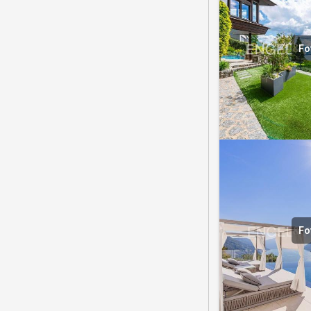
Fo
Fo