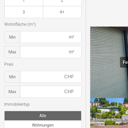
1
2
3
4+
Wohnfläche (m²)
Min
Max
Fo
Preis
Min
Max
Immobilientyp
Alle
Wohnungen