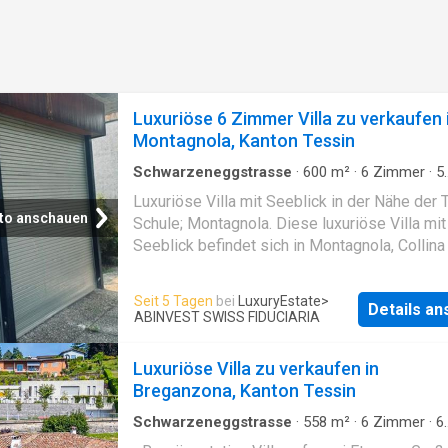
Luxuriöse 6 Zimmer Villa zu verkaufen 
Montagnola, Kanton Tessin
Schwarzeneggstrasse
·
600
m²
·
6
Zimmer
·
5
Badezimmer
·
Villa
·
Garten
·
Parkplatz
Luxuriöse Villa mit Seeblick in der Nähe der 
to anschauen
Schule; Montagnola. Diese luxuriöse Villa mit
Seeblick befindet sich in Montagnola, Collina 
Tessin, Schweiz, in der sonnigen Wohngege
Montagnola, unweit der amerikanischen TASI
Seit 5 Tagen
bei
LuxuryEstate
>
Details a
Schule. Die Villa im modernen Stil bietet See
ABINVEST SWISS FIDUCIARIA
und ein großzügiges Grundstück. Sie verfügt 
5 Schlafzimmer, 5 Badezimmer, ein doppelte
Luxuriöse Villa zu verkaufen in
Wohnzimmer, eine Wohnküche und einen
Breganzona, Kanton Tessin
Essbereich. Zur Ausstattung gehören außerd
Hallenbad, eine Doppelgarage und mehrere
Schwarzeneggstrasse
·
558
m²
·
6
Zimmer
·
6
Badezimmer
·
Villa
·
Garten
·
Panoramablick
·
Außenstellplätze. Das bestehende Gebäude 