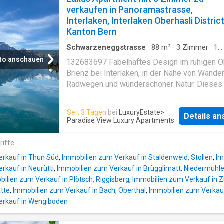
türkisches Bad Kontaktieren Sie uns für weit
verkaufen in Panoramastrasse,
Informationen
Interlaken, Interlaken Oberhasli District
Kanton Bern
Schwarzeneggstrasse
·
88
m²
·
3
Zimmer
·
1
Badezimmer
·
Wohnung
·
Parkplatz
to anschauen
132683697 Fabelhaftes Design im ruhigen Ob
Brienz bei Interlaken, in der Nähe von Wande
Radwegen und wunderschöner Natur. Dieses
einzigartige Haus ist fertiggestellt und so
konzipiert, dass die Natur, die Schweizer Ber
Seit 3 Tagen
bei
LuxuryEstate
>
Details a
See und die Wälder direkt vor Ihre Haustür 
Paradise View Luxury Apartments
Die Wohnung ist Teil eines Drei-Mehrfamilie
Hauses (3-stöckiges Gebäude), wobei jede 
riffe
über eine wunderschön gestaltete Wohnung v
erkauf in Thun Süd
,
Immobilien zum Verkauf in Staldenweid, Stollen
,
Im
mit Liftzugang vom Stellplatz bis auf die
rkauf in Neurütti
,
Immobilien zum Verkauf in Brügglimatt, Niedermuhl
Erdgeschoss-Ebene der Wohnung mit zwei
ilien zum Verkauf in Plötsch, Riggisberg
,
Immobilien zum Verkauf in 
Schlafzimmern. Dieses Haus mit 2 Schlafzi
tte
,
Immobilien zum Verkauf in Bach, Oberthal
,
Immobilien zum Verkauf
beinhaltet einen im Preis inbegriffenen PKW
erkauf in Wengiboden
Stellplatz im Wert von Chf 30000. Sie habe
Ihren eigenen privaten Fahrradabstellplatz, i