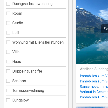
Dachgeschosswohnung
Room
Studio
Fo
Loft
Wohnung mit Dienstleistungen
Villa
Haus
Ähnliche Suchbeg
Doppelhaushälfte
Immobilien zum V
Schloss
Immobilien zum Ve
Gänsemoos
,
Immob
Terrassenwohnung
Verkauf in Aebima
Immobilien zum V
Bungalow