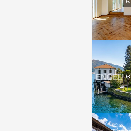
Fo
Fo