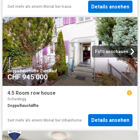
Details ansehen
Seit mehr als einem Monat
bei
Icasa
Foto anschauen
Doppelhaushälfte
·
Zum Kauf
CHF 945'000
4.5 Room row house
Scheidegg
Doppelhaushälfte
Details ansehen
Seit mehr als einem Monat
bei
Urbanhome