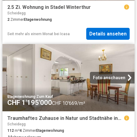
2.5 Zi. Wohnung in Stadel Winterthur
Scheidegg
2
Zimmer
Etagenwohnung
Details ansehen
Seit mehr als einem Monat
bei
Icasa
Foto anschauen
Etagenwohnung
·
Zum Kauf
CHF 1'195'000
CHF 10'669/m²
Traumhaftes Zuhause in Natur und Stadtnähe inkl. 32 m² Hobbyraum!
Scheidegg
112
m²
4
Zimmer
Etagenwohnung