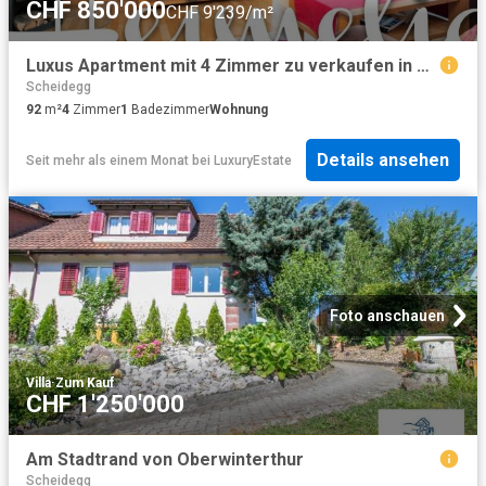
CHF 850'000
CHF 9'239/m²
Luxus Apartment mit 4 Zimmer zu verkaufen in Stationsstrasse, 43, Seuzach Dorf, Winterthur, Kanton Zürich
Scheidegg
92
m²
4
Zimmer
1
Badezimmer
Wohnung
Details ansehen
Seit mehr als einem Monat
bei
LuxuryEstate
Foto anschauen
Villa
·
Zum Kauf
CHF 1'250'000
Am Stadtrand von Oberwinterthur
Scheidegg