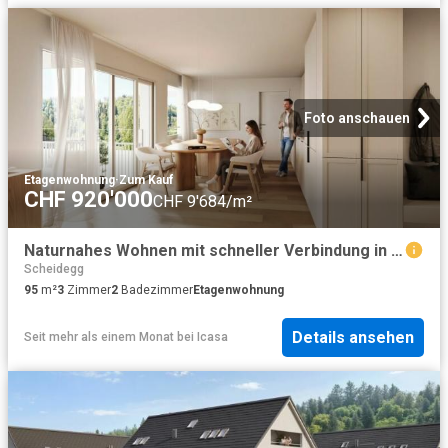
Foto anschauen
Etagenwohnung
·
Zum Kauf
CHF 920'000
CHF 9'684/m²
Naturnahes Wohnen mit schneller Verbindung in die Stadt
Scheidegg
95
m²
3
Zimmer
2
Badezimmer
Etagenwohnung
Details ansehen
Seit mehr als einem Monat
bei
Icasa