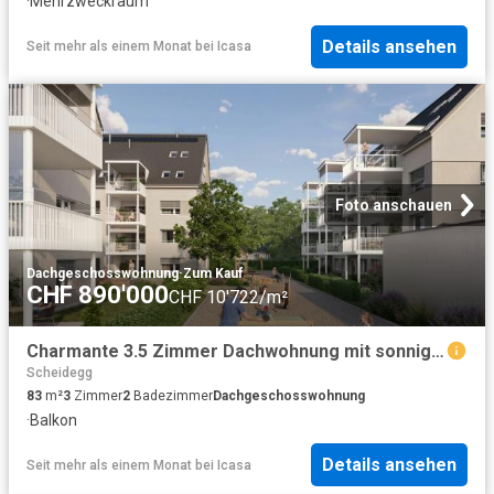
·
Mehrzweckraum
Details ansehen
Seit mehr als einem Monat
bei
Icasa
Foto anschauen
Dachgeschosswohnung
·
Zum Kauf
CHF 890'000
CHF 10'722/m²
Charmante 3.5 Zimmer Dachwohnung mit sonnigem Balkon
Scheidegg
83
m²
3
Zimmer
2
Badezimmer
Dachgeschosswohnung
·
Balkon
Details ansehen
Seit mehr als einem Monat
bei
Icasa