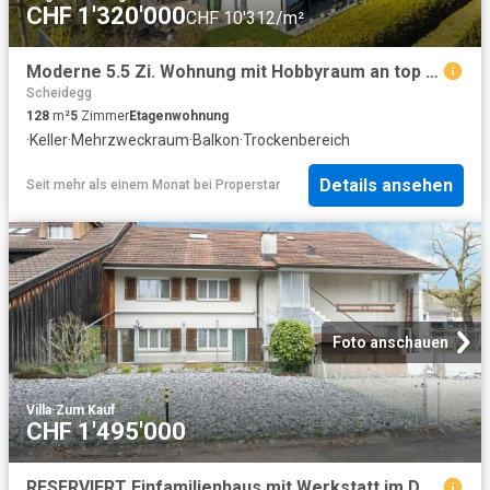
CHF 1'320'000
CHF 10'312/m²
Moderne 5.5 Zi. Wohnung mit Hobbyraum an top Lage
Scheidegg
128
m²
5
Zimmer
Etagenwohnung
·
Keller
·
Mehrzweckraum
·
Balkon
·
Trockenbereich
Details ansehen
Seit mehr als einem Monat
bei
Properstar
Foto anschauen
Villa
·
Zum Kauf
CHF 1'495'000
RESERVIERT Einfamilienhaus mit Werkstatt im Dorfkern