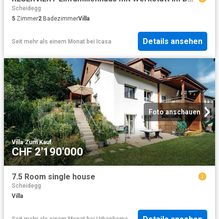
Scheidegg
5
Zimmer
2
Badezimmer
Villa
Details ansehen
Seit mehr als einem Monat
bei
Icasa
Foto anschauen
Villa
·
Zum Kauf
CHF 2'190'000
7.5 Room single house
Scheidegg
Villa