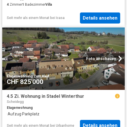
4
Zimmer
1
Badezimmer
Villa
Details ansehen
Seit mehr als einem Monat
bei
Icasa
Foto anschauen
Etagenwohnung
·
Zum Kauf
CHF 825'000
4.5 Zi. Wohnung in Stadel Winterthur
Scheidegg
Etagenwohnung
·
Aufzug
·
Parkplatz
Details ansehen
Seit mehr als einem Monat
bei
Urbanhome