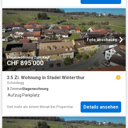
Foto anschauen
Etagenwohnung
·
Zum Kauf
CHF 895'000
3.5 Zi. Wohnung in Stadel Winterthur
Scheidegg
3
Zimmer
Etagenwohnung
·
Aufzug
·
Parkplatz
Details ansehen
Seit mehr als einem Monat
bei
Properstar