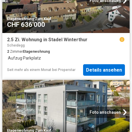
Foto anschauen
Etagenwohnung
·
Zum Kauf
CHF 636'000
2.5 Zi. Wohnung in Stadel Winterthur
Scheidegg
2
Zimmer
Etagenwohnung
·
Aufzug
·
Parkplatz
Details ansehen
Seit mehr als einem Monat
bei
Properstar
Foto anschauen
Etagenwohnung
·
Zum Kauf