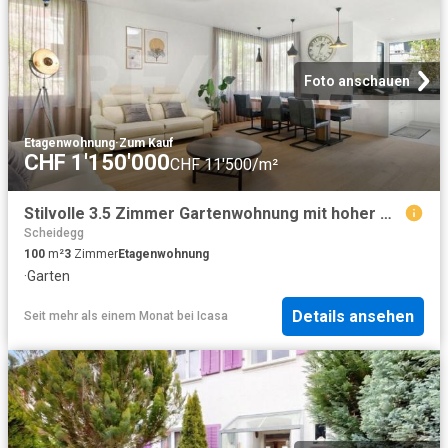
Foto anschauen
Etagenwohnung
·
Zum Kauf
CHF 1'150'000
CHF 11'500/m²
Stilvolle 3.5 Zimmer Gartenwohnung mit hoher Wohnqualität
Scheidegg
100
m²
3
Zimmer
Etagenwohnung
·
Garten
Details ansehen
Seit mehr als einem Monat
bei
Icasa