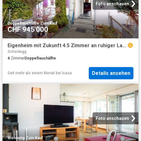
Foto anschauen
Doppelhaushälfte
·
Zum Kauf
CHF 945'000
Eigenheim mit Zukunft 4.5 Zimmer an ruhiger Lage in Oberwinterthur
Scheidegg
4
Zimmer
Doppelhaushälfte
Details ansehen
Seit mehr als einem Monat
bei
Icasa
Foto anschauen
Wohnung
·
Zum Kauf