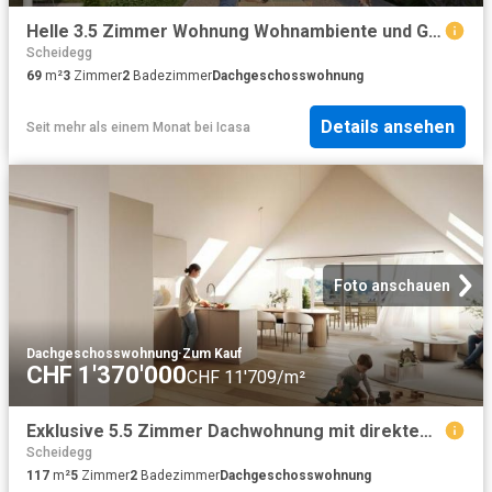
Helle 3.5 Zimmer Wohnung Wohnambiente und Gemütlichkeit
Scheidegg
69
m²
3
Zimmer
2
Badezimmer
Dachgeschosswohnung
Details ansehen
Seit mehr als einem Monat
bei
Icasa
Foto anschauen
Dachgeschosswohnung
·
Zum Kauf
CHF 1'370'000
CHF 11'709/m²
Exklusive 5.5 Zimmer Dachwohnung mit direktem Liftzugang
Scheidegg
117
m²
5
Zimmer
2
Badezimmer
Dachgeschosswohnung