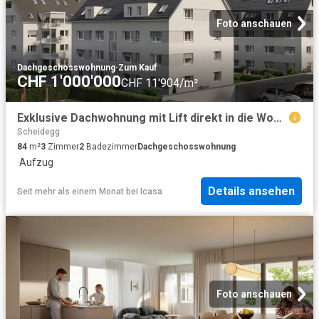
Foto anschauen
Dachgeschosswohnung
·
Zum Kauf
CHF 1'000'000
CHF 11'904/m²
Exklusive Dachwohnung mit Lift direkt in die Wohnung
Scheidegg
84
m²
3
Zimmer
2
Badezimmer
Dachgeschosswohnung
·
Aufzug
Details ansehen
Seit mehr als einem Monat
bei
Icasa
Foto anschauen