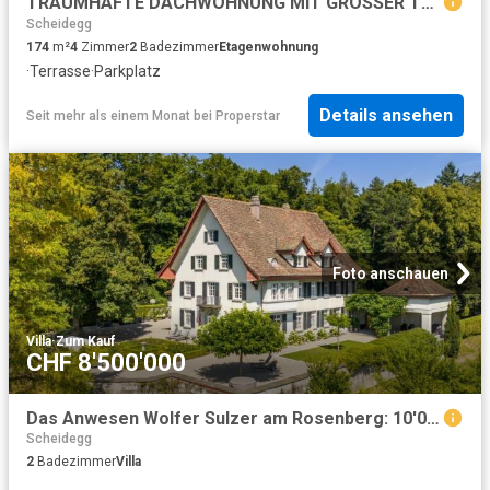
TRAUMHAFTE DACHWOHNUNG MIT GROSSER TERRASSE
Scheidegg
174
m²
4
Zimmer
2
Badezimmer
Etagenwohnung
·
Terrasse
·
Parkplatz
Details ansehen
Seit mehr als einem Monat
bei
Properstar
Foto anschauen
Villa
·
Zum Kauf
CHF 8'500'000
Das Anwesen Wolfer Sulzer am Rosenberg: 10'000 m² Privatsphäre in der Stadt Winterthur
Scheidegg
2
Badezimmer
Villa