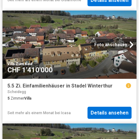
Details ansehen
Seit mehr als einem Monat
bei
Urbanhome
Foto anschauen
Villa
·
Zum Kauf
CHF 1'410'000
5.5 Zi. Einfamilienhäuser in Stadel Winterthur
Scheidegg
5
Zimmer
Villa
Details ansehen
Seit mehr als einem Monat
bei
Icasa