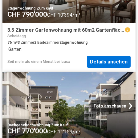
Etagenwohnung
·
Zum Kauf
CHF 790'000
CHF 10'394/m²
3.5 Zimmer Gartenwohnung mit 60m2 Gartenfläche
Scheidegg
76
m²
3
Zimmer
2
Badezimmer
Etagenwohnung
·
Garten
Details ansehen
Seit mehr als einem Monat
bei
Icasa
Foto anschauen
Dachgeschosswohnung
·
Zum Kauf
CHF 770'000
CHF 11'159/m²