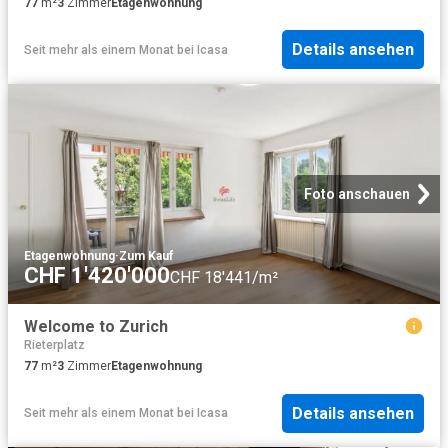
77
m²
3
Zimmer
Etagenwohnung
Details ansehen
Seit mehr als einem Monat
bei
Icasa
Foto anschauen
Etagenwohnung
·
Zum Kauf
CHF 1'420'000
CHF 18'441/m²
Welcome to Zurich
Rieterplatz
77
m²
3
Zimmer
Etagenwohnung
Details ansehen
Seit mehr als einem Monat
bei
Icasa