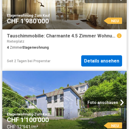
Etagenwohnung
·
Zum Kauf
CHF 1'980'000
NEU
Tauschimmobilie: Charmante 4.5 Zimmer Wohnung in begehrter Lage Zollikons
Rieterplatz
4
Zimmer
Etagenwohnung
Details ansehen
Seit 2 Tagen
bei
Properstar
Foto anschauen
Etagenwohnung
·
Zum Kauf
CHF 1'100'000
NEU
CHF 12'941/m²