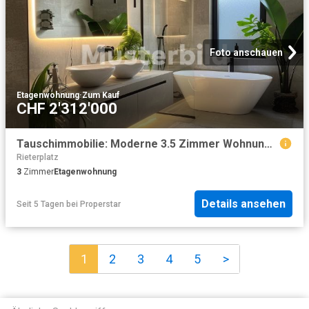
Foto anschauen
Etagenwohnung
·
Zum Kauf
CHF 2'312'000
Tauschimmobilie: Moderne 3.5 Zimmer Wohnung in Zürich, 118 m²
Rieterplatz
3
Zimmer
Etagenwohnung
Details ansehen
Seit 5 Tagen
bei
Properstar
1
2
3
4
5
>