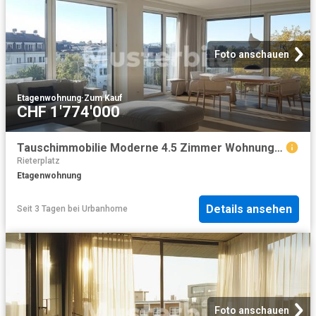
Foto anschauen
Etagenwohnung
·
Zum Kauf
CHF 1'774'000
Tauschimmobilie Moderne 4.5 Zimmer Wohnung in Zürich, 120 m²
Rieterplatz
Etagenwohnung
Details ansehen
Seit 3 Tagen
bei
Urbanhome
Foto anschauen