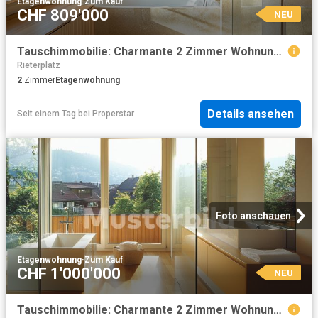
Etagenwohnung
·
Zum Kauf
CHF 809'000
NEU
Tauschimmobilie: Charmante 2 Zimmer Wohnung im Herzen von Zürich
Rieterplatz
2
Zimmer
Etagenwohnung
Details ansehen
Seit einem Tag
bei
Properstar
Foto anschauen
Etagenwohnung
·
Zum Kauf
CHF 1'000'000
NEU
Tauschimmobilie: Charmante 2 Zimmer Wohnung im Herzen von Zürich