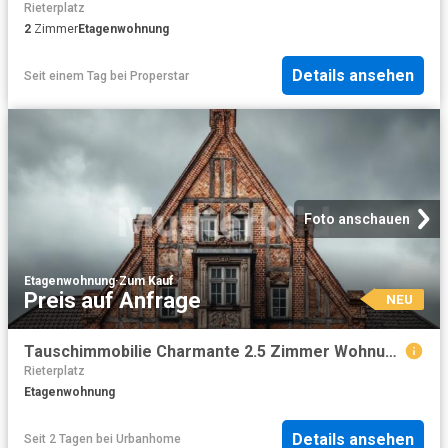
Rieterplatz
2
Zimmer
Etagenwohnung
Details ansehen
Seit einem Tag
bei
Properstar
Foto anschauen
Etagenwohnung
·
Zum Kauf
Preis auf Anfrage
NEU
Tauschimmobilie Charmante 2.5 Zimmer Wohnung im Herzen von Zürich
Rieterplatz
Etagenwohnung
Details ansehen
Seit 2 Tagen
bei
Urbanhome