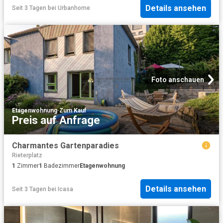
Details ansehen
Seit 3 Tagen
bei
Urbanhome
Foto anschauen
Etagenwohnung
·
Zum Kauf
Preis auf Anfrage
Charmantes Gartenparadies
Rieterplatz
1
Zimmer
1
Badezimmer
Etagenwohnung
Details ansehen
Seit 3 Tagen
bei
Icasa