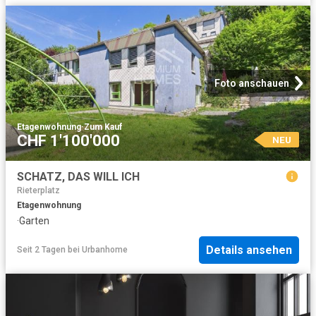
Foto anschauen
Etagenwohnung
·
Zum Kauf
CHF 1'100'000
NEU
SCHATZ, DAS WILL ICH
Rieterplatz
Etagenwohnung
·
Garten
Details ansehen
Seit 2 Tagen
bei
Urbanhome