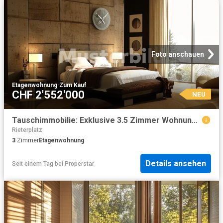
Foto anschauen
Etagenwohnung
·
Zum Kauf
CHF 2'552'000
NEU
Tauschimmobilie: Exklusive 3.5 Zimmer Wohnung in Zürich, frisch renoviert und Minergie zertifiziert
Rieterplatz
3
Zimmer
Etagenwohnung
Details ansehen
Seit einem Tag
bei
Properstar