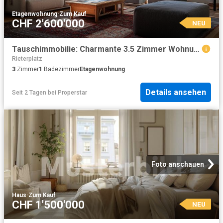
Etagenwohnung
·
Zum Kauf
CHF 2'600'000
NEU
Tauschimmobilie: Charmante 3.5 Zimmer Wohnung im Herzen von Zürich
Rieterplatz
3
Zimmer
1
Badezimmer
Etagenwohnung
Details ansehen
Seit 2 Tagen
bei
Properstar
Foto anschauen
Haus
·
Zum Kauf
CHF 1'500'000
NEU