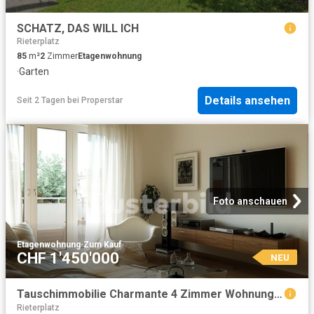
SCHATZ, DAS WILL ICH
Rieterplatz
85
m²
2
Zimmer
Etagenwohnung
·
Garten
Details ansehen
Seit 2 Tagen
bei
Properstar
Foto anschauen
Etagenwohnung
·
Zum Kauf
CHF 1'450'000
NEU
Tauschimmobilie Charmante 4 Zimmer Wohnung im Herzen von Zürich
Rieterplatz