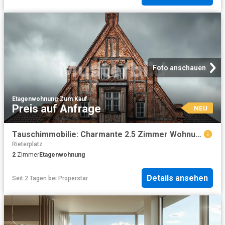
Foto anschauen
Etagenwohnung
·
Zum Kauf
Preis auf Anfrage
NEU
Tauschimmobilie: Charmante 2.5 Zimmer Wohnung im Herzen von Zürich
Rieterplatz
2
Zimmer
Etagenwohnung
Details ansehen
Seit 2 Tagen
bei
Properstar