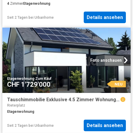
4
Zimmer
Etagenwohnung
Details ansehen
Seit 2 Tagen
bei
Urbanhome
Foto anschauen
Etagenwohnung
·
Zum Kauf
CHF 1'729'000
NEU
Tauschimmobilie Exklusive 4.5 Zimmer Wohnung im Herzen von Zürich
Rieterplatz
Etagenwohnung
Details ansehen
Seit 2 Tagen
bei
Urbanhome