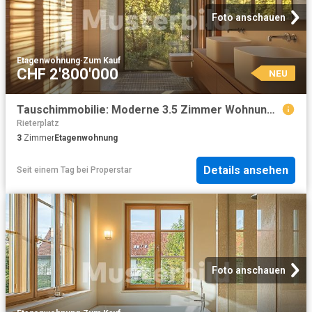
Foto anschauen
Etagenwohnung
·
Zum Kauf
CHF 2'800'000
NEU
Tauschimmobilie: Moderne 3.5 Zimmer Wohnung im Herzen von Zürich
Rieterplatz
3
Zimmer
Etagenwohnung
Details ansehen
Seit einem Tag
bei
Properstar
Foto anschauen