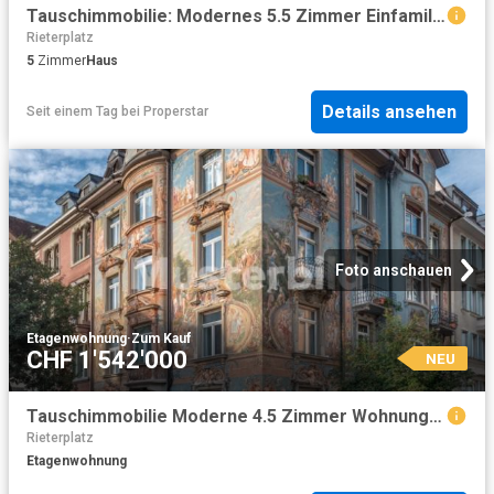
Tauschimmobilie: Modernes 5.5 Zimmer Einfamilienhaus in Stallikon – Neubau mit exklusiver Architektur
Rieterplatz
5
Zimmer
Haus
Details ansehen
Seit einem Tag
bei
Properstar
Foto anschauen
Etagenwohnung
·
Zum Kauf
CHF 1'542'000
NEU
Tauschimmobilie Moderne 4.5 Zimmer Wohnung im Herzen Zürichs – Ideal für Stadtliebhaber
Rieterplatz
Etagenwohnung