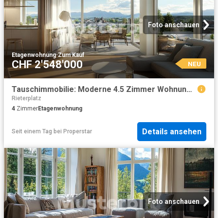
Foto anschauen
Etagenwohnung
·
Zum Kauf
CHF 2'548'000
NEU
Tauschimmobilie: Moderne 4.5 Zimmer Wohnung in Kilchberg mit hochwertiger Ausstattung
Rieterplatz
4
Zimmer
Etagenwohnung
Details ansehen
Seit einem Tag
bei
Properstar
Foto anschauen