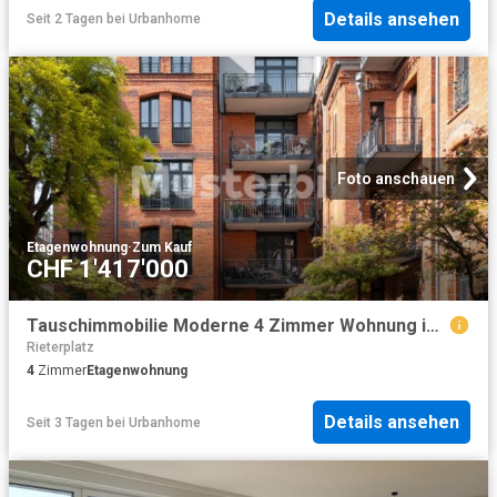
Details ansehen
Seit 2 Tagen
bei
Urbanhome
Foto anschauen
Etagenwohnung
·
Zum Kauf
CHF 1'417'000
Tauschimmobilie Moderne 4 Zimmer Wohnung im Herzen von Zürich
Rieterplatz
4
Zimmer
Etagenwohnung
Details ansehen
Seit 3 Tagen
bei
Urbanhome