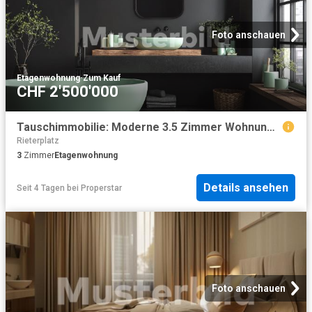
Foto anschauen
Etagenwohnung
·
Zum Kauf
CHF 2'500'000
Tauschimmobilie: Moderne 3.5 Zimmer Wohnung im Herzen von Zürich
Rieterplatz
3
Zimmer
Etagenwohnung
Details ansehen
Seit 4 Tagen
bei
Properstar
Foto anschauen