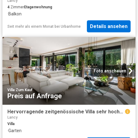
Lancy
4
Zimmer
Etagenwohnung
·
Balkon
Details ansehen
Seit mehr als einem Monat
bei
Urbanhome
Foto anschauen
Villa
·
Zum Kauf
Preis auf Anfrage
Hervorragende zeitgenössische Villa sehr hochwertig, Minergie. Ausschließlich
Lancy
Villa
·
Garten