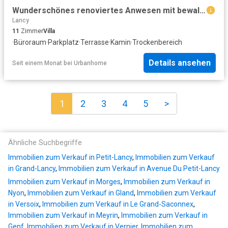
Wunderschönes renoviertes Anwesen mit bewaldetem Park im Herzen von Petit Lancy
Lancy
11
Zimmer
Villa
·
Büroraum
·
Parkplatz
·
Terrasse
·
Kamin
·
Trockenbereich
Details ansehen
Seit einem Monat
bei
Urbanhome
1
2
3
4
5
>
Ähnliche Suchbegriffe
Immobilien zum Verkauf in Petit-Lancy
,
Immobilien zum Verkauf
in Grand-Lancy
,
Immobilien zum Verkauf in Avenue Du Petit-Lancy
Immobilien zum Verkauf in Morges
,
Immobilien zum Verkauf in
Nyon
,
Immobilien zum Verkauf in Gland
,
Immobilien zum Verkauf
in Versoix
,
Immobilien zum Verkauf in Le Grand-Saconnex
,
Immobilien zum Verkauf in Meyrin
,
Immobilien zum Verkauf in
Genf
,
Immobilien zum Verkauf in Vernier
,
Immobilien zum