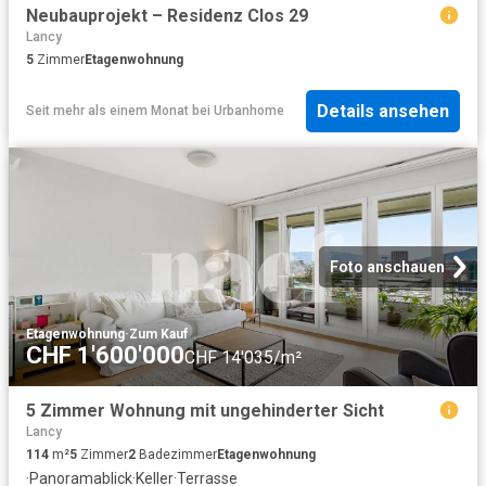
Neubauprojekt – Residenz Clos 29
Lancy
5
Zimmer
Etagenwohnung
Details ansehen
Seit mehr als einem Monat
bei
Urbanhome
Foto anschauen
Etagenwohnung
·
Zum Kauf
CHF 1'600'000
CHF 14'035/m²
5 Zimmer Wohnung mit ungehinderter Sicht
Lancy
114
m²
5
Zimmer
2
Badezimmer
Etagenwohnung
·
Panoramablick
·
Keller
·
Terrasse