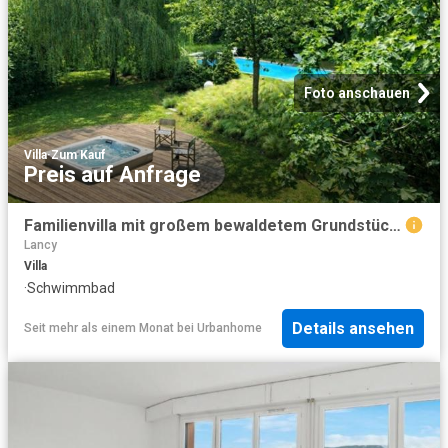
Foto anschauen
Villa
·
Zum Kauf
Preis auf Anfrage
Familienvilla mit großem bewaldetem Grundstück, beheiztem Schwimmbad und Jacuzzi
Lancy
Villa
·
Schwimmbad
Details ansehen
Seit mehr als einem Monat
bei
Urbanhome