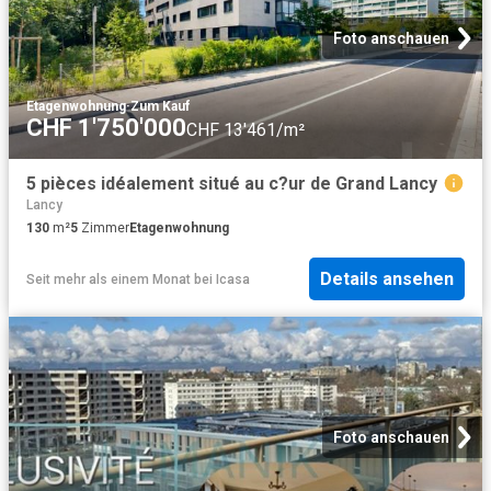
Foto anschauen
Etagenwohnung
·
Zum Kauf
CHF 1'750'000
CHF 13'461/m²
5 pièces idéalement situé au c?ur de Grand Lancy
Lancy
130
m²
5
Zimmer
Etagenwohnung
Details ansehen
Seit mehr als einem Monat
bei
Icasa
Foto anschauen