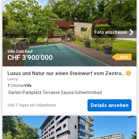
Foto anschauen
Villa
·
Zum Kauf
CHF 3'900'000
NEU
Luxus und Natur nur einen Steinwurf vom Zentrum entfernt Zeitgenössische Privatvilla in Grand Lancy
Lancy
7
Zimmer
Villa
·
Garten
·
Parkplatz
·
Terrasse
·
Sauna
·
Schwimmbad
Details ansehen
Seit 2 Tagen
bei
Urbanhome