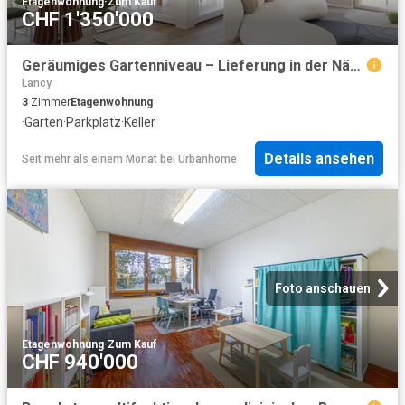
Etagenwohnung
·
Zum Kauf
CHF 1'350'000
Geräumiges Gartenniveau – Lieferung in der Nähe
Lancy
3
Zimmer
Etagenwohnung
·
Garten
·
Parkplatz
·
Keller
Details ansehen
Seit mehr als einem Monat
bei
Urbanhome
Foto anschauen
Etagenwohnung
·
Zum Kauf
CHF 940'000