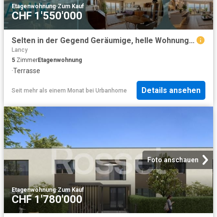
Etagenwohnung
·
Zum Kauf
CHF 1'550'000
Selten in der Gegend Geräumige, helle Wohnung mit Terrasse, nur wenige Minuten vom Stadtzentrum entfernt
Lancy
5
Zimmer
Etagenwohnung
·
Terrasse
Details ansehen
Seit mehr als einem Monat
bei
Urbanhome
Foto anschauen
Etagenwohnung
·
Zum Kauf
CHF 1'780'000