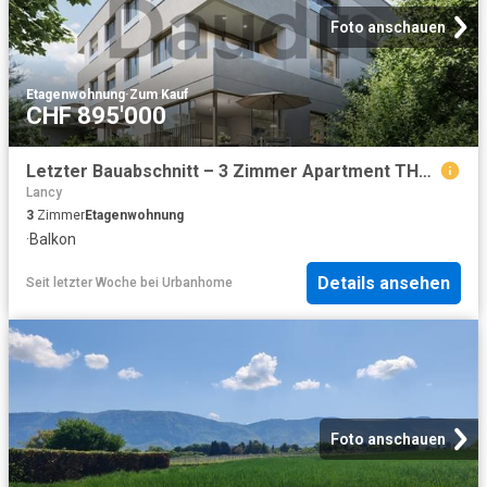
Foto anschauen
Etagenwohnung
·
Zum Kauf
CHF 895'000
Letzter Bauabschnitt – 3 Zimmer Apartment THPE auf Plan mit Balkon
Lancy
3
Zimmer
Etagenwohnung
·
Balkon
Details ansehen
Seit letzter Woche
bei
Urbanhome
Foto anschauen