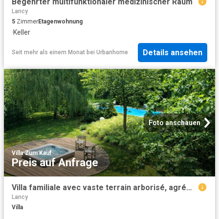
Begehrter multifunktionaler medizinischer Raum
Lancy
5
Zimmer
Etagenwohnung
·
Keller
Details ansehen
Seit mehr als einem Monat
bei
Urbanhome
Foto anschauen
Villa
·
Zum Kauf
Preis auf Anfrage
Villa familiale avec vaste terrain arborisé, agrémenté d'une piscine chauffée et jacuzzi
Lancy
Villa