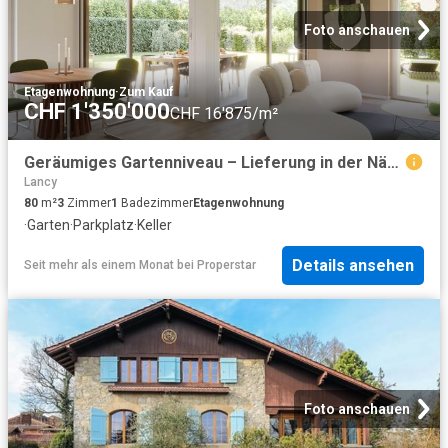
Foto anschauen
Etagenwohnung
·
Zum Kauf
CHF 1'350'000
CHF 16'875/m²
Geräumiges Gartenniveau – Lieferung in der Nähe
Lancy
80
m²
3
Zimmer
1
Badezimmer
Etagenwohnung
·
Garten
·
Parkplatz
·
Keller
Details ansehen
Seit mehr als einem Monat
bei
Properstar
Foto anschauen