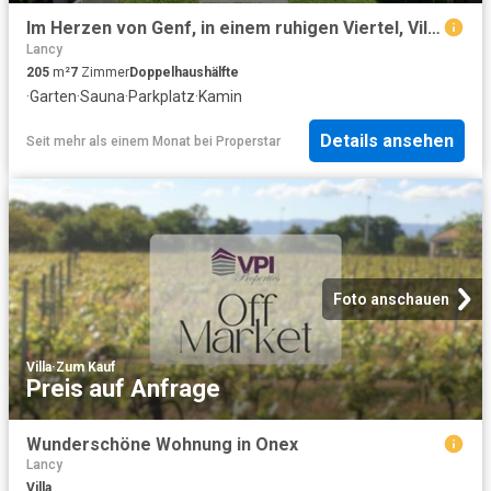
Im Herzen von Genf, in einem ruhigen Viertel, Villa 7 Zimmern zu verkaufen. Grundstück 1416 m2
Lancy
205
m²
7
Zimmer
Doppelhaushälfte
·
Garten
·
Sauna
·
Parkplatz
·
Kamin
Details ansehen
Seit mehr als einem Monat
bei
Properstar
Foto anschauen
Villa
·
Zum Kauf
Preis auf Anfrage
Wunderschöne Wohnung in Onex
Lancy
Villa