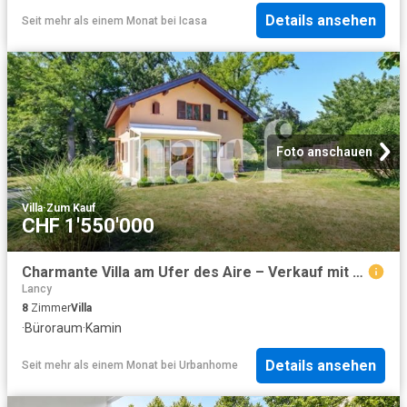
Details ansehen
Seit mehr als einem Monat
bei
Icasa
Foto anschauen
Villa
·
Zum Kauf
CHF 1'550'000
Charmante Villa am Ufer des Aire – Verkauf mit Nutzrecht
Lancy
8
Zimmer
Villa
·
Büroraum
·
Kamin
Details ansehen
Seit mehr als einem Monat
bei
Urbanhome