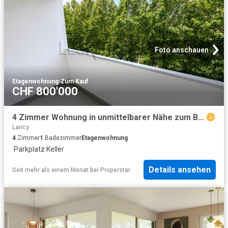
Foto anschauen
Etagenwohnung
·
Zum Kauf
CHF 800'000
4 Zimmer Wohnung in unmittelbarer Nähe zum Bahnhof Bachet
Lancy
4
Zimmer
1
Badezimmer
Etagenwohnung
·
Parkplatz
·
Keller
Details ansehen
Seit mehr als einem Monat
bei
Properstar