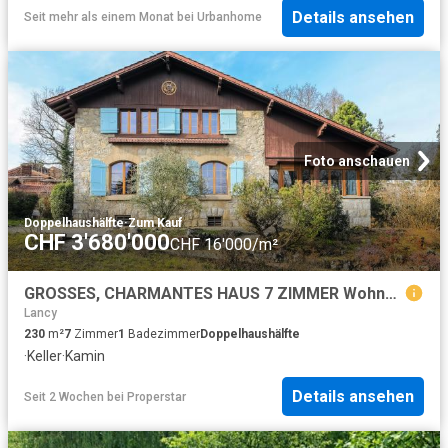
Details ansehen
Seit mehr als einem Monat
bei
Urbanhome
Foto anschauen
Doppelhaushälfte
·
Zum Kauf
CHF 3'680'000
CHF 16'000/m²
GROSSES, CHARMANTES HAUS 7 ZIMMER Wohnhaus aus dem frühen 20. Jahrhundert
Lancy
230
m²
7
Zimmer
1
Badezimmer
Doppelhaushälfte
·
Keller
·
Kamin
Details ansehen
Seit 2 Wochen
bei
Properstar