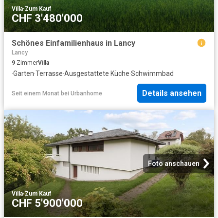
Villa
·
Zum Kauf
CHF 3'480'000
Schönes Einfamilienhaus in Lancy
Lancy
9
Zimmer
Villa
·
Garten
·
Terrasse
·
Ausgestattete Küche
·
Schwimmbad
Details ansehen
Seit einem Monat
bei
Urbanhome
Foto anschauen
Villa
·
Zum Kauf
CHF 5'900'000