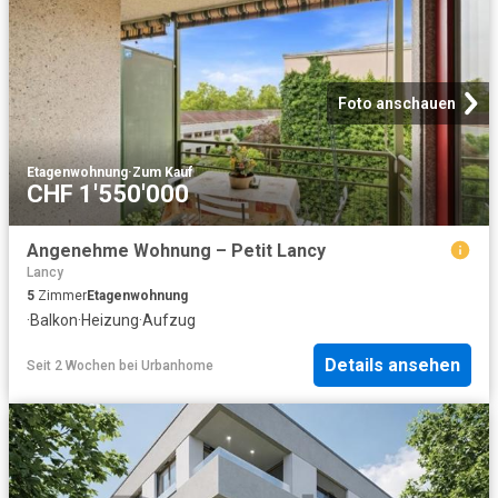
Foto anschauen
Etagenwohnung
·
Zum Kauf
CHF 1'550'000
Angenehme Wohnung – Petit Lancy
Lancy
5
Zimmer
Etagenwohnung
·
Balkon
·
Heizung
·
Aufzug
Details ansehen
Seit 2 Wochen
bei
Urbanhome