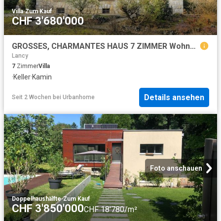
Villa
·
Zum Kauf
CHF 3'680'000
GROSSES, CHARMANTES HAUS 7 ZIMMER Wohnhaus aus dem frühen 20. Jahrhundert
Lancy
7
Zimmer
Villa
·
Keller
·
Kamin
Details ansehen
Seit 2 Wochen
bei
Urbanhome
Foto anschauen
Doppelhaushälfte
·
Zum Kauf
CHF 3'850'000
CHF 18'780/m²