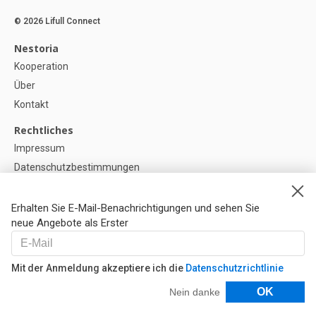
© 2026 Lifull Connect
Nestoria
Kooperation
Über
Kontakt
Rechtliches
Impressum
Datenschutzbestimmungen
Politik zur Verwendung von Cookies
Cookie-Einstellunge
Erhalten Sie E-Mail-Benachrichtigungen und sehen Sie
neue Angebote als Erster
Hilfe
FAQ
Mit der Anmeldung akzeptiere ich die
Datenschutzrichtlinie
Unsere Partner
Filter
OK
Nein danke