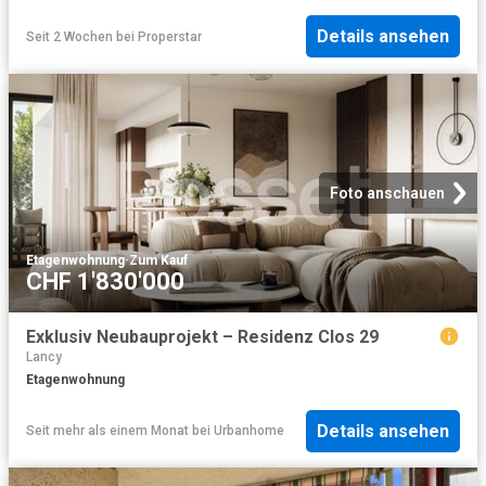
Details ansehen
Seit 2 Wochen
bei
Properstar
Foto anschauen
Etagenwohnung
·
Zum Kauf
CHF 1'830'000
Exklusiv Neubauprojekt – Residenz Clos 29
Lancy
Etagenwohnung
Details ansehen
Seit mehr als einem Monat
bei
Urbanhome