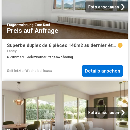
Foto anschauen
Etagenwohnung
·
Zum Kauf
Preis auf Anfrage
Superbe duplex de 6 pièces 140m2 au dernier étage à Onex
Lancy
6
Zimmer
1
Badezimmer
Etagenwohnung
Details ansehen
Seit letzter Woche
bei
Icasa
Foto anschauen