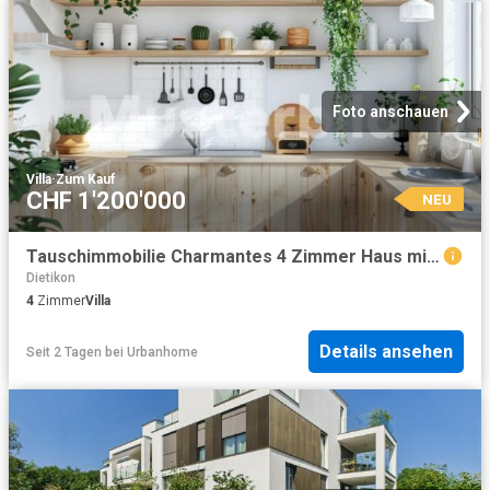
Foto anschauen
Villa
·
Zum Kauf
CHF 1'200'000
NEU
Tauschimmobilie Charmantes 4 Zimmer Haus mit Potenzial in Dietikon
Dietikon
4
Zimmer
Villa
Details ansehen
Seit 2 Tagen
bei
Urbanhome