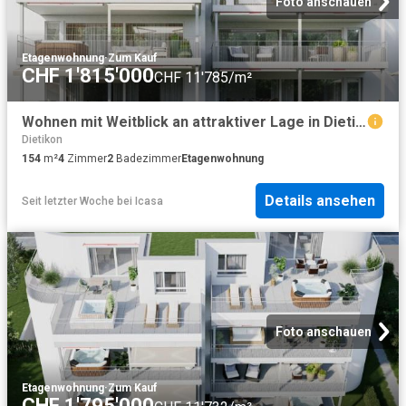
Foto anschauen
Etagenwohnung
·
Zum Kauf
CHF 1'815'000
CHF 11'785/m²
Wohnen mit Weitblick an attraktiver Lage in Dietikon
Dietikon
154
m²
4
Zimmer
2
Badezimmer
Etagenwohnung
Details ansehen
Seit letzter Woche
bei
Icasa
Foto anschauen
Etagenwohnung
·
Zum Kauf
CHF 1'795'000