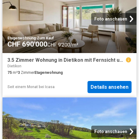
Foto anschauen
Etagenwohnung
·
Zum Kauf
CHF 690'000
CHF 9'200/m²
3.5 Zimmer Wohnung in Dietikon mit Fernsicht und Potenzial
Dietikon
75
m²
3
Zimmer
Etagenwohnung
Details ansehen
Seit einem Monat
bei
Icasa
Foto anschauen