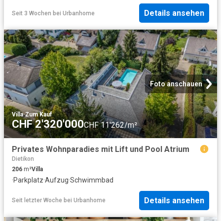
Details ansehen
Seit 3 Wochen
bei
Urbanhome
Foto anschauen
Villa
·
Zum Kauf
CHF 2'320'000
CHF 11'262/m²
Privates Wohnparadies mit Lift und Pool Atrium
Dietikon
206
m²
Villa
·
Parkplatz
·
Aufzug
·
Schwimmbad
Details ansehen
Seit letzter Woche
bei
Urbanhome