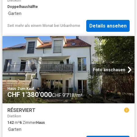
Dietikon
Doppelhaushälfte
·
Garten
Details ansehen
Seit mehr als einem Monat
bei
Urbanhome
Foto anschauen
Haus
·
Zum Kauf
CHF 1'380'000
CHF 9'718/m²
RÉSERVIERT
Dietikon
142
m²
6
Zimmer
Haus
·
Garten