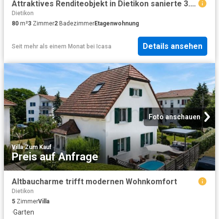
Attraktives Renditeobjekt in Dietikon sanierte 3.5 Zimmer Wohnung mit Atelier
Dietikon
80
m²
3
Zimmer
2
Badezimmer
Etagenwohnung
Details ansehen
Seit mehr als einem Monat
bei
Icasa
Foto anschauen
Villa
·
Zum Kauf
Preis auf Anfrage
Altbaucharme trifft modernen Wohnkomfort
Dietikon
5
Zimmer
Villa
·
Garten