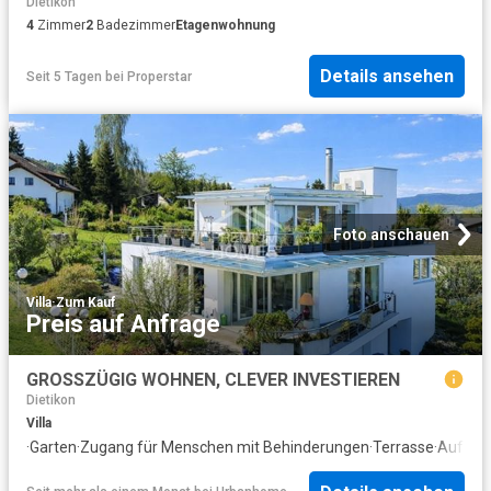
Dietikon
4
Zimmer
2
Badezimmer
Etagenwohnung
Details ansehen
Seit 5 Tagen
bei
Properstar
Foto anschauen
Villa
·
Zum Kauf
Preis auf Anfrage
GROSSZÜGIG WOHNEN, CLEVER INVESTIEREN
Dietikon
Villa
·
Garten
·
Zugang für Menschen mit Behinderungen
·
Terrasse
·
Aufzug