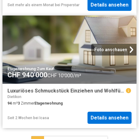
Details ansehen
Seit mehr als einem Monat
bei
Properstar
Foto anschauen
Etagenwohnung
·
Zum Kauf
CHF 940'000
CHF 10'000/m²
Luxuriöses Schmuckstück Einziehen und Wohlfühlen!
Dietikon
94
m²
3
Zimmer
Etagenwohnung
Details ansehen
Seit 2 Wochen
bei
Icasa