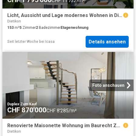
CHF 11'732/m²
Licht, Aussicht und Lage modernes Wohnen in Dietikon
Dietikon
153
m²
5
Zimmer
2
Badezimmer
Etagenwohnung
Details ansehen
Seit letzter Woche
bei
Icasa
Foto anschauen
Duplex
·
Zum Kauf
CHF 870'000
CHF 8'285/m²
Renovierte Maisonette Wohnung im Baurecht Zentral gelegen mit Aussicht und Cheminée
Dietikon