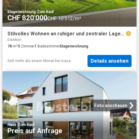
Etagenwohnung
·
Zum Kauf
CHF 820'000
CHF 10'512/m²
Stilvolles Wohnen an ruhiger und zentraler Lage in Dietikon
Dietikon
78
m²
3
Zimmer
1
Badezimmer
Etagenwohnung
Details ansehen
Seit mehr als einem Monat
bei
Icasa
Foto anschauen
Haus
·
Zum Kauf
Preis auf Anfrage