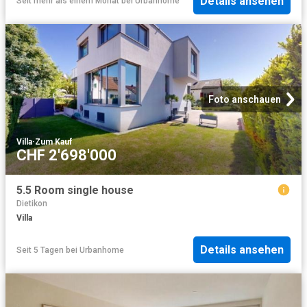
Details ansehen
Seit mehr als einem Monat
bei
Urbanhome
Foto anschauen
Villa
·
Zum Kauf
CHF 2'698'000
5.5 Room single house
Dietikon
Villa
Details ansehen
Seit 5 Tagen
bei
Urbanhome