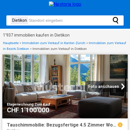
1’937 immobilien kaufen in Dietikon
Hauptseite
>
Immobilien zum Verkauf in Kanton Zürich
>
Immobilien zum Verkauf
in Bezirk Dietikon
>
Immobilien zum Verkauf in Dietikon
Foto anschauen
Etagenwohnung
·
Zum Kauf
CHF 1'100'000
Tauschimmobilie: Bezugsfertige 4.5 Zimmer Wohnung in Dietikon Modern und mit Privatgarten