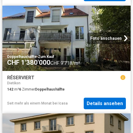
Foto anschauen
Doppelhaushälfte
·
Zum Kauf
CHF 1'380'000
CHF 9'718/m²
RÉSERVIERT
Dietikon
142
m²
6
Zimmer
Doppelhaushälfte
Details ansehen
Seit mehr als einem Monat
bei
Icasa