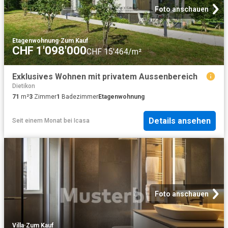
Foto anschauen
Etagenwohnung
·
Zum Kauf
CHF 1'098'000
CHF 15'464/m²
Exklusives Wohnen mit privatem Aussenbereich
Dietikon
71
m²
3
Zimmer
1
Badezimmer
Etagenwohnung
Details ansehen
Seit einem Monat
bei
Icasa
Foto anschauen
Villa
·
Zum Kauf