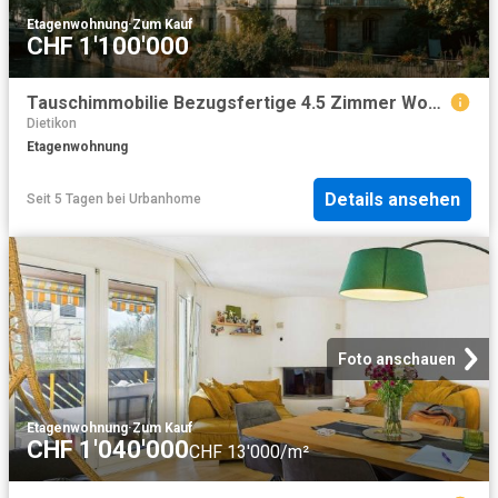
Etagenwohnung
·
Zum Kauf
CHF 1'100'000
Tauschimmobilie Bezugsfertige 4.5 Zimmer Wohnung in Dietikon Modern und mit Privatgarten
Dietikon
Etagenwohnung
Details ansehen
Seit 5 Tagen
bei
Urbanhome
Foto anschauen
Etagenwohnung
·
Zum Kauf
CHF 1'040'000
CHF 13'000/m²