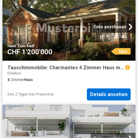
Foto anschauen
Haus
·
Zum Kauf
CHF 1'200'000
NEU
Tauschimmobilie: Charmantes 4 Zimmer Haus mit Potenzial in Dietikon
Dietikon
4
Zimmer
Haus
Details ansehen
Seit 2 Tagen
bei
Properstar