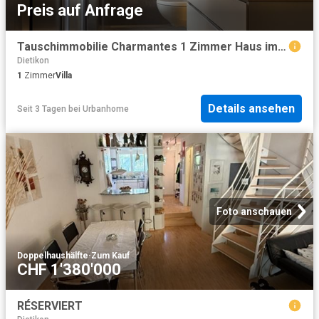
Preis auf Anfrage
Tauschimmobilie Charmantes 1 Zimmer Haus im Herzen von Dietikon
Dietikon
1
Zimmer
Villa
Details ansehen
Seit 3 Tagen
bei
Urbanhome
Foto anschauen
Doppelhaushälfte
·
Zum Kauf
CHF 1'380'000
RÉSERVIERT