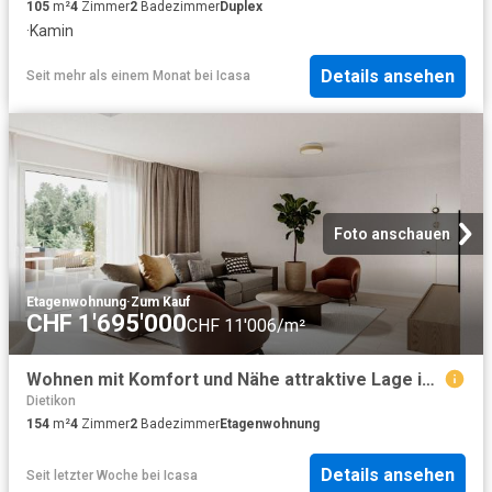
105
m²
4
Zimmer
2
Badezimmer
Duplex
·
Kamin
Details ansehen
Seit mehr als einem Monat
bei
Icasa
Foto anschauen
Etagenwohnung
·
Zum Kauf
CHF 1'695'000
CHF 11'006/m²
Wohnen mit Komfort und Nähe attraktive Lage in Dietikon
Dietikon
154
m²
4
Zimmer
2
Badezimmer
Etagenwohnung
Details ansehen
Seit letzter Woche
bei
Icasa