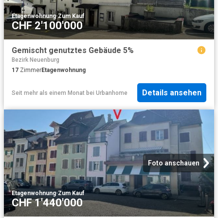
Etagenwohnung
·
Zum Kauf
CHF 2'100'000
Gemischt genutztes Gebäude 5%
Bezirk Neuenburg
17
Zimmer
Etagenwohnung
Details ansehen
Seit mehr als einem Monat
bei
Urbanhome
Foto anschauen
Etagenwohnung
·
Zum Kauf
CHF 1'440'000