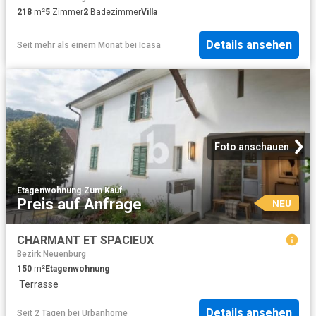
218
m²
5
Zimmer
2
Badezimmer
Villa
Details ansehen
Seit mehr als einem Monat
bei
Icasa
Foto anschauen
Etagenwohnung
·
Zum Kauf
Preis auf Anfrage
NEU
CHARMANT ET SPACIEUX
Bezirk Neuenburg
150
m²
Etagenwohnung
·
Terrasse
Details ansehen
Seit 2 Tagen
bei
Urbanhome