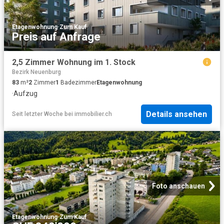
Etagenwohnung
·
Zum Kauf
Preis auf Anfrage
2,5 Zimmer Wohnung im 1. Stock
Bezirk Neuenburg
83
m²
2
Zimmer
1
Badezimmer
Etagenwohnung
·
Aufzug
Details ansehen
Seit letzter Woche
bei
immobilier.ch
Foto anschauen
Etagenwohnung
·
Zum Kauf