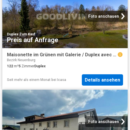
Foto anschauen
Duplex
·
Zum Kauf
Preis auf Anfrage
Maisonette im Grünen mit Galerie / Duplex avec galerie en environnement verdoyant
Bezirk Neuenburg
122
m²
5
Zimmer
Duplex
Details ansehen
Seit mehr als einem Monat
bei
Icasa
Foto anschauen