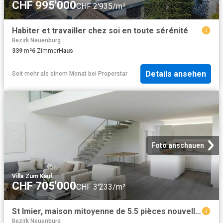
CHF 995'000
CHF 2'935/m²
Habiter et travailler chez soi en toute sérénité
Bezirk Neuenburg
339
m²
6
Zimmer
Haus
Details ansehen
Seit mehr als einem Monat
bei
Properstar
Foto anschauen
Villa
·
Zum Kauf
CHF 705'000
CHF 3'233/m²
St Imier, maison mitoyenne de 5.5 pièces nouvelle construction
Bezirk Neuenburg