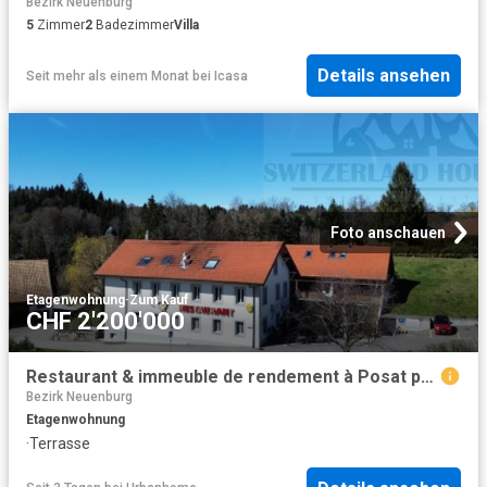
Bezirk Neuenburg
5
Zimmer
2
Badezimmer
Villa
Details ansehen
Seit mehr als einem Monat
bei
Icasa
Foto anschauen
Etagenwohnung
·
Zum Kauf
CHF 2'200'000
Restaurant & immeuble de rendement à Posat proche nature et commodité
Bezirk Neuenburg
Etagenwohnung
·
Terrasse