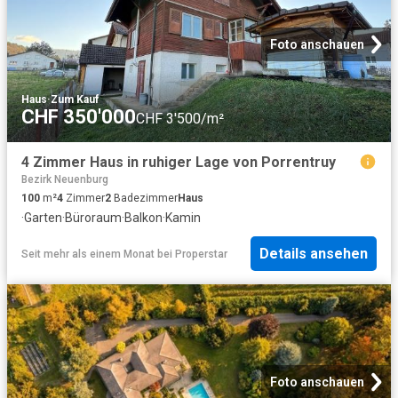
Foto anschauen
Haus
·
Zum Kauf
CHF 350'000
CHF 3'500/m²
4 Zimmer Haus in ruhiger Lage von Porrentruy
Bezirk Neuenburg
100
m²
4
Zimmer
2
Badezimmer
Haus
·
Garten
·
Büroraum
·
Balkon
·
Kamin
Details ansehen
Seit mehr als einem Monat
bei
Properstar
Foto anschauen