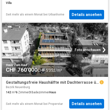
Villa
Details ansehen
Seit mehr als einem Monat
bei
Urbanhome
Foto anschauen
Haus
·
Zum Kauf
CHF 760'000
CHF 5'352/m²
Gestaltungsfreie Haushälfte mit Dachterrasse über Biel
Bezirk Neuenburg
142
m²
6
Zimmer
3
Badezimmer
Haus
Details ansehen
Seit mehr als einem Monat
bei
Properstar