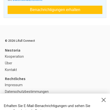
Benachrichtigungen erhalten
© 2026 Lifull Connect
Nestoria
Kooperation
Über
Kontakt
Rechtliches
Impressum
Datenschutzbestimmungen
Politik zur Verwendung von Cookies
Cookie-Einstellunge
Erhalten Sie E-Mail-Benachrichtigungen und sehen Sie