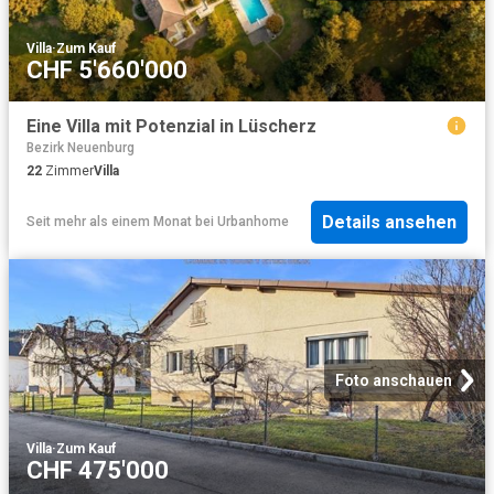
Villa
·
Zum Kauf
CHF 5'660'000
Eine Villa mit Potenzial in Lüscherz
Bezirk Neuenburg
22
Zimmer
Villa
Details ansehen
Seit mehr als einem Monat
bei
Urbanhome
Foto anschauen
Villa
·
Zum Kauf
CHF 475'000