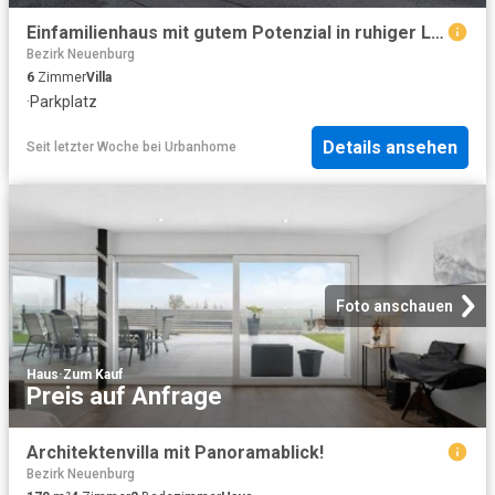
Einfamilienhaus mit gutem Potenzial in ruhiger Lage in Courrendlin
Bezirk Neuenburg
6
Zimmer
Villa
·
Parkplatz
Details ansehen
Seit letzter Woche
bei
Urbanhome
Foto anschauen
Haus
·
Zum Kauf
Preis auf Anfrage
Architektenvilla mit Panoramablick!
Bezirk Neuenburg