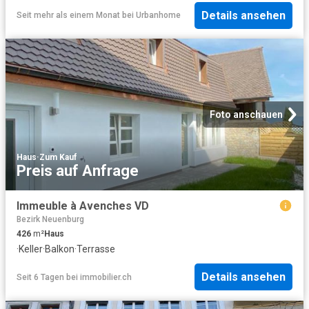
Details ansehen
Seit mehr als einem Monat
bei
Urbanhome
Foto anschauen
Haus
·
Zum Kauf
Preis auf Anfrage
Immeuble à Avenches VD
Bezirk Neuenburg
426
m²
Haus
·
Keller
·
Balkon
·
Terrasse
Details ansehen
Seit 6 Tagen
bei
immobilier.ch