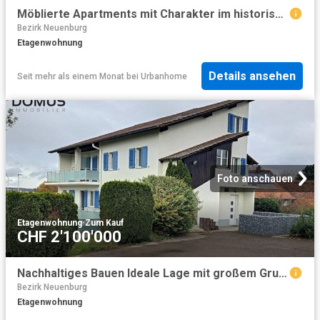
Möblierte Apartments mit Charakter im historischen Stadtzentrum von Porrentruy, gegenüber dem Kantonalen Gymnasium
Bezirk Neuenburg
Etagenwohnung
Details ansehen
Seit mehr als einem Monat
bei
Urbanhome
Foto anschauen
Etagenwohnung
·
Zum Kauf
CHF 2'100'000
Nachhaltiges Bauen Ideale Lage mit großem Grundstück und hoher Rendite
Bezirk Neuenburg
Etagenwohnung