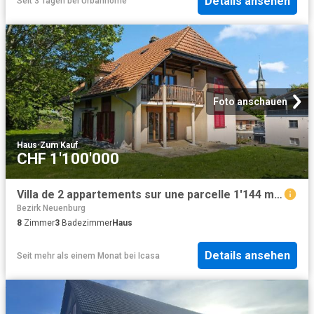
Details ansehen
Seit 3 Tagen
bei
Urbanhome
Foto anschauen
Haus
·
Zum Kauf
CHF 1'100'000
Villa de 2 appartements sur une parcelle 1'144 m² à Massonnens
Bezirk Neuenburg
8
Zimmer
3
Badezimmer
Haus
Details ansehen
Seit mehr als einem Monat
bei
Icasa