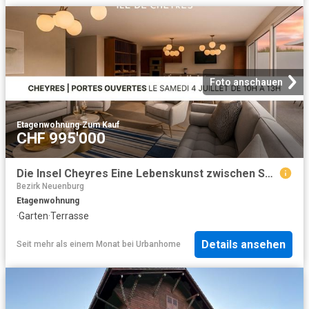
Foto anschauen
Etagenwohnung
·
Zum Kauf
CHF 995'000
Die Insel Cheyres Eine Lebenskunst zwischen See und Natur
Bezirk Neuenburg
Etagenwohnung
·
Garten
·
Terrasse
Details ansehen
Seit mehr als einem Monat
bei
Urbanhome