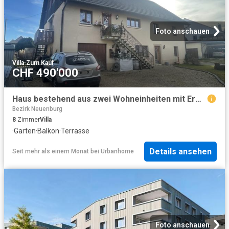
Foto anschauen
Villa
·
Zum Kauf
CHF 490'000
Haus bestehend aus zwei Wohneinheiten mit Erweiterungsmöglichkeiten
Bezirk Neuenburg
8
Zimmer
Villa
·
Garten
·
Balkon
·
Terrasse
Details ansehen
Seit mehr als einem Monat
bei
Urbanhome
Foto anschauen