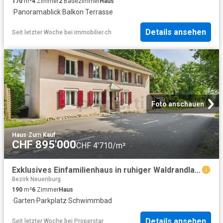
170
m²
4
Zimmer
2
Badezimmer
Haus
·
Panoramablick
·
Balkon
·
Terrasse
Details ansehen
Seit letzter Woche
bei
immobilier.ch
Foto anschauen
Haus
·
Zum Kauf
CHF 895'000
CHF 4'710/m²
Exklusives Einfamilienhaus in ruhiger Waldrandlage mit Seesicht und Garten
Bezirk Neuenburg
190
m²
6
Zimmer
Haus
·
Garten
·
Parkplatz
·
Schwimmbad
Details ansehen
Seit letzter Woche
bei
Properstar