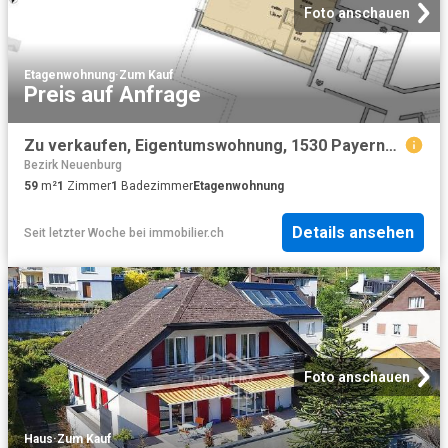
Foto anschauen
Etagenwohnung
·
Zum Kauf
Preis auf Anfrage
Zu verkaufen, Eigentumswohnung, 1530 Payerne, Réf Payerne. G.G02
Bezirk Neuenburg
59
m²
1
Zimmer
1
Badezimmer
Etagenwohnung
Details ansehen
Seit letzter Woche
bei
immobilier.ch
Foto anschauen
Haus
·
Zum Kauf