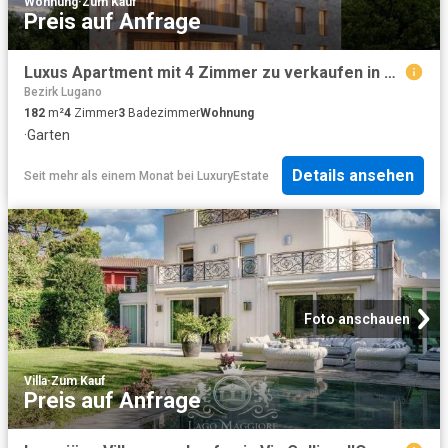
Wohnung
·
Zum Kauf
Preis auf Anfrage
Luxus Apartment mit 4 Zimmer zu verkaufen in Lugano Centro, Schweiz
Bezirk Lugano
182
m²
4
Zimmer
3
Badezimmer
Wohnung
·
Garten
Details ansehen
Seit mehr als einem Monat
bei
LuxuryEstate
Foto anschauen
Villa
·
Zum Kauf
Preis auf Anfrage