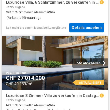
Luxuriöse Villa, 6 Schlafzimmer, zu verkaufen in Vico Morcote, Tessin
Bezirk Lugano
370
m²
6
Zimmer
4
Badezimmer
Villa
·
Parkplatz
·
Klimaanlage
Details ansehen
Seit mehr als einem Monat
bei
LuxuryEstate
Foto anschauen
Villa
·
Zum Kauf
CHF 27'014'000
AKTUALISIERT
CHF 40'259/m²
Luxuriöse 8 Zimmer Villa zu verkaufen in Castagnola, Kanton Tessin
Bezirk Lugano
671
m²
8
Zimmer
8
Badezimmer
Villa