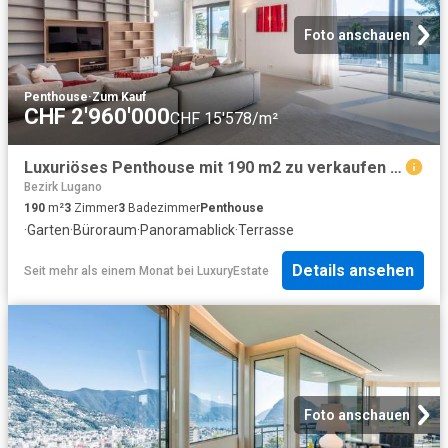
Foto anschauen
Penthouse
·
Zum Kauf
CHF 2'960'000
CHF 15'578/m²
Luxuriöses Penthouse mit 190 m2 zu verkaufen Lugano, Tessin
Bezirk Lugano
190
m²
3
Zimmer
3
Badezimmer
Penthouse
·
Garten
·
Büroraum
·
Panoramablick
·
Terrasse
Details ansehen
Seit mehr als einem Monat
bei
LuxuryEstate
Foto anschauen