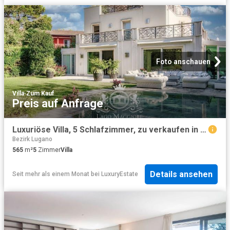
Foto anschauen
Villa
·
Zum Kauf
Preis auf Anfrage
Luxuriöse Villa, 5 Schlafzimmer, zu verkaufen in Via Collina d'Oro, 11, Lugano, Kanton Tessin
Bezirk Lugano
565
m²
5
Zimmer
Villa
Details ansehen
Seit mehr als einem Monat
bei
LuxuryEstate