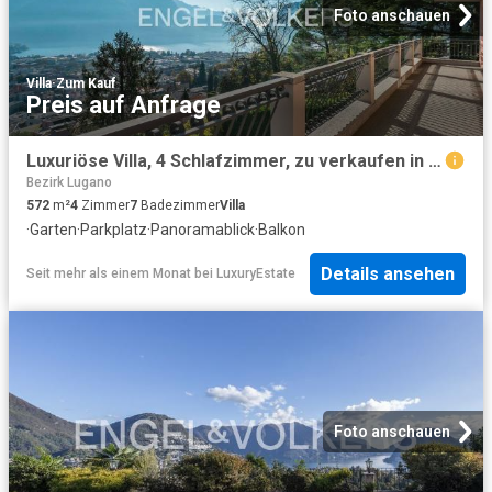
Foto anschauen
Villa
·
Zum Kauf
Preis auf Anfrage
Luxuriöse Villa, 4 Schlafzimmer, zu verkaufen in Massagno, Schweiz
Bezirk Lugano
572
m²
4
Zimmer
7
Badezimmer
Villa
·
Garten
·
Parkplatz
·
Panoramablick
·
Balkon
Details ansehen
Seit mehr als einem Monat
bei
LuxuryEstate
Foto anschauen