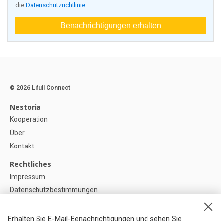
die
Datenschutzrichtlinie
Benachrichtigungen erhalten
© 2026 Lifull Connect
Nestoria
Kooperation
Über
Kontakt
Rechtliches
Impressum
Datenschutzbestimmungen
Politik zur Verwendung von Cookies
Cookie-Einstellunge
Erhalten Sie E-Mail-Benachrichtigungen und sehen Sie