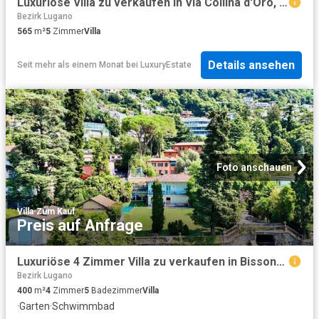
Luxuriöse Villa zu verkaufen in Via Collina d'Oro, 11, Lugano, Kanton Tessin
Bezirk Lugano
565
m²
5
Zimmer
Villa
Details ansehen
Seit mehr als einem Monat
bei
LuxuryEstate
Foto anschauen
Villa
·
Zum Kauf
Preis auf Anfrage
Luxuriöse 4 Zimmer Villa zu verkaufen in Bissone, Kanton Tessin
Bezirk Lugano
400
m²
4
Zimmer
5
Badezimmer
Villa
·
Garten
·
Schwimmbad