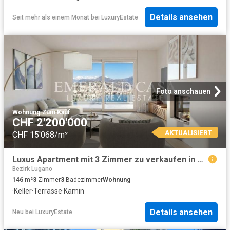
Details ansehen
Seit mehr als einem Monat
bei
LuxuryEstate
Foto anschauen
Wohnung
·
Zum Kauf
CHF 2'200'000
AKTUALISIERT
CHF 15'068/m²
Luxus Apartment mit 3 Zimmer zu verkaufen in Via Guidino 29, Paradiso, Kanton Tessin
Bezirk Lugano
146
m²
3
Zimmer
3
Badezimmer
Wohnung
·
Keller
·
Terrasse
·
Kamin
Details ansehen
Neu
bei
LuxuryEstate