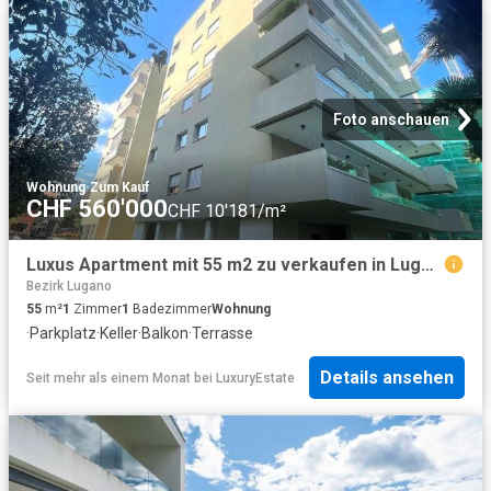
Foto anschauen
Wohnung
·
Zum Kauf
CHF 560'000
CHF 10'181/m²
Luxus Apartment mit 55 m2 zu verkaufen in Lugano, Schweiz
Bezirk Lugano
55
m²
1
Zimmer
1
Badezimmer
Wohnung
·
Parkplatz
·
Keller
·
Balkon
·
Terrasse
Details ansehen
Seit mehr als einem Monat
bei
LuxuryEstate