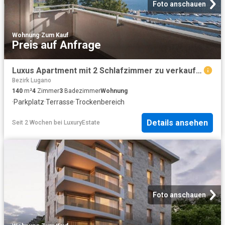
Foto anschauen
Wohnung
·
Zum Kauf
Preis auf Anfrage
Luxus Apartment mit 2 Schlafzimmer zu verkaufen in Riva Antonio Caccia, Lugano, Tessin
Bezirk Lugano
140
m²
4
Zimmer
3
Badezimmer
Wohnung
·
Parkplatz
·
Terrasse
·
Trockenbereich
Details ansehen
Seit 2 Wochen
bei
LuxuryEstate
Foto anschauen