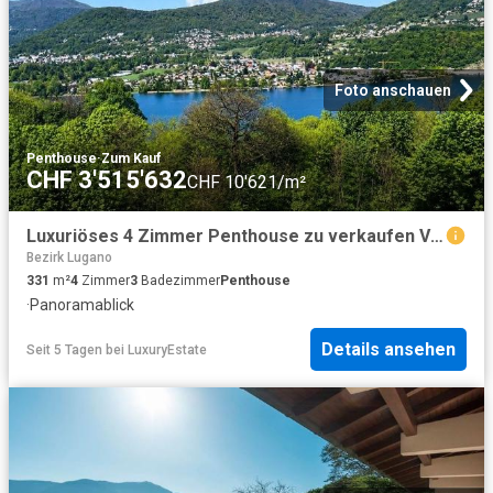
Foto anschauen
Penthouse
·
Zum Kauf
CHF 3'515'632
CHF 10'621/m²
Luxuriöses 4 Zimmer Penthouse zu verkaufen Via Ceresio, Lugano, Kanton Tessin
Bezirk Lugano
331
m²
4
Zimmer
3
Badezimmer
Penthouse
·
Panoramablick
Details ansehen
Seit 5 Tagen
bei
LuxuryEstate