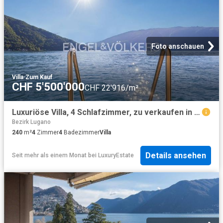
Foto anschauen
Villa
·
Zum Kauf
CHF 5'500'000
CHF 22'916/m²
Luxuriöse Villa, 4 Schlafzimmer, zu verkaufen in Bissone, Schweiz
Bezirk Lugano
240
m²
4
Zimmer
4
Badezimmer
Villa
Details ansehen
Seit mehr als einem Monat
bei
LuxuryEstate