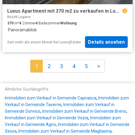
Luxus Apartment mit 370 m2 zu verkaufen in Lugano, Kanton Tessin
Bezirk Lugano
370
m²
4
Zimmer
4
Badezimmer
Wohnung
·
Panoramablick
Details ansehen
Seit mehr als einem Monat
bei
LuxuryEstate
1
2
3
4
5
>
Ähnliche Suchbegriffe
Immobilien zum Verkauf in Gemeinde Capriasca
,
Immobilien zum
Verkauf in Gemeinde Taverne
,
Immobilien zum Verkauf in
Gemeinde Sonvico
,
Immobilien zum Verkauf in Gemeinde Breno
,
Immobilien zum Verkauf in Gemeinde Vezia
,
Immobilien zum
Verkauf in Gemeinde Agno
,
Immobilien zum Verkauf in Gemeinde
Sessa
,
Immobilien zum Verkauf in Gemeinde Magliasina
,