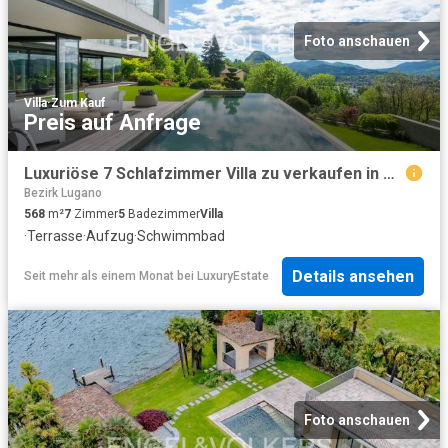
Foto anschauen
Villa
·
Zum Kauf
Preis auf Anfrage
Luxuriöse 7 Schlafzimmer Villa zu verkaufen in Viganello, Kanton Tessin
Bezirk Lugano
568
m²
7
Zimmer
5
Badezimmer
Villa
·
Terrasse
·
Aufzug
·
Schwimmbad
Details ansehen
Seit mehr als einem Monat
bei
LuxuryEstate
Foto anschauen