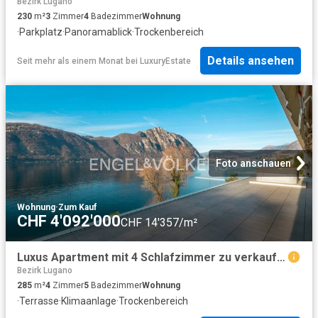
Bezirk Lugano
230
m²
3
Zimmer
4
Badezimmer
Wohnung
·
Parkplatz
·
Panoramablick
·
Trockenbereich
Details ansehen
Seit mehr als einem Monat
bei
LuxuryEstate
Foto anschauen
Wohnung
·
Zum Kauf
CHF 4'092'000
CHF 14'357/m²
Luxus Apartment mit 4 Schlafzimmer zu verkaufen in Bissone, Tessin
Bezirk Lugano
285
m²
4
Zimmer
5
Badezimmer
Wohnung
·
Terrasse
·
Klimaanlage
·
Trockenbereich