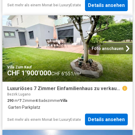
Details ansehen
Seit mehr als einem Monat
bei
LuxuryEstate
Foto anschauen
Villa
·
Zum Kauf
CHF 1'900'000
CHF 6'551/m²
Luxuriöses 7 Zimmer Einfamilienhaus zu verkaufen in Cadempino, Kanton Tessin
Bezirk Lugano
290
m²
7
Zimmer
4
Badezimmer
Villa
·
Garten
·
Parkplatz
Details ansehen
Seit mehr als einem Monat
bei
LuxuryEstate