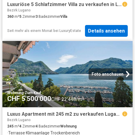
Luxuriöse 5 Schlafzimmer Villa zu verkaufen in Lugano, Schweiz
Bezirk Lugano
360
m²
5
Zimmer
3
Badezimmer
Villa
Details ansehen
Seit mehr als einem Monat
bei
LuxuryEstate
Foto anschauen
Wohnung
·
Zum Kauf
CHF 5'500'000
CHF 22'448/m²
Luxus Apartment mit 245 m2 zu verkaufen Lugano, Tessin
Bezirk Lugano
245
m²
4
Zimmer
4
Badezimmer
Wohnung
·
Terrasse
·
Klimaanlage
·
Trockenbereich