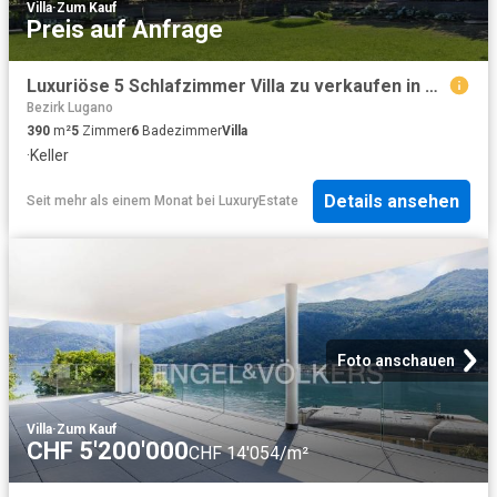
Villa
·
Zum Kauf
Preis auf Anfrage
Luxuriöse 5 Schlafzimmer Villa zu verkaufen in Porza, Tessin
Bezirk Lugano
390
m²
5
Zimmer
6
Badezimmer
Villa
·
Keller
Details ansehen
Seit mehr als einem Monat
bei
LuxuryEstate
Foto anschauen
Villa
·
Zum Kauf
CHF 5'200'000
CHF 14'054/m²