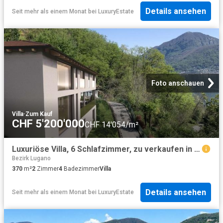
Details ansehen
Seit mehr als einem Monat
bei
LuxuryEstate
Foto anschauen
Villa
·
Zum Kauf
CHF 5'200'000
CHF 14'054/m²
Luxuriöse Villa, 6 Schlafzimmer, zu verkaufen in Vico Morcote, Tessin
Bezirk Lugano
370
m²
2
Zimmer
4
Badezimmer
Villa
Details ansehen
Seit mehr als einem Monat
bei
LuxuryEstate