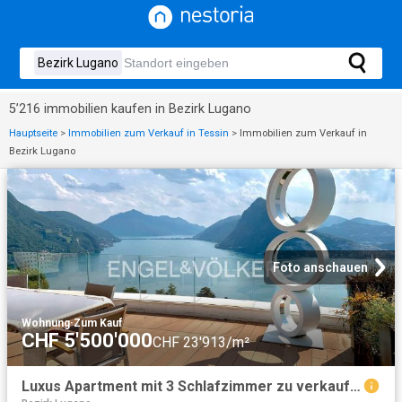
5’216 immobilien kaufen in Bezirk Lugano
Hauptseite
>
Immobilien zum Verkauf in Tessin
>
Immobilien zum Verkauf in
Bezirk Lugano
Foto anschauen
Wohnung
·
Zum Kauf
CHF 5'500'000
CHF 23'913/m²
Luxus Apartment mit 3 Schlafzimmer zu verkaufen in Aldesago, Tessin