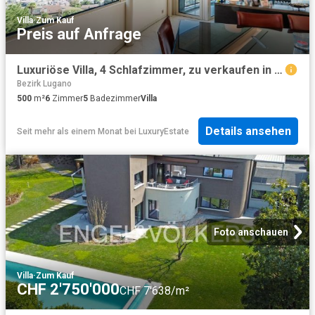
Villa
·
Zum Kauf
Preis auf Anfrage
Luxuriöse Villa, 4 Schlafzimmer, zu verkaufen in Lugano, Schweiz
Bezirk Lugano
500
m²
6
Zimmer
5
Badezimmer
Villa
Details ansehen
Seit mehr als einem Monat
bei
LuxuryEstate
Foto anschauen
Villa
·
Zum Kauf
CHF 2'750'000
CHF 7'638/m²