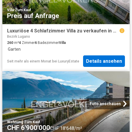
Villa
·
Zum Kauf
Preis auf Anfrage
Luxuriöse 4 Schlafzimmer Villa zu verkaufen in Maroggia, Tessin
Bezirk Lugano
260
m²
4
Zimmer
6
Badezimmer
Villa
·
Garten
Details ansehen
Seit mehr als einem Monat
bei
LuxuryEstate
Foto anschauen
Wohnung
·
Zum Kauf
CHF 6'900'000
CHF 18'648/m²