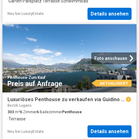
·
Garten
·
Parkplatz
·
Terrasse
·
Schwimmbad
Details ansehen
Neu
bei
LuxuryEstate
Foto anschauen
Penthouse
·
Zum Kauf
Preis auf Anfrage
AKTUALISIERT
Luxuriöses Penthouse zu verkaufen via Guidino 29, Paradiso, Lugano, Tessin
Bezirk Lugano
303
m²
6
Zimmer
6
Badezimmer
Penthouse
·
Terrasse
Details ansehen
Neu
bei
LuxuryEstate