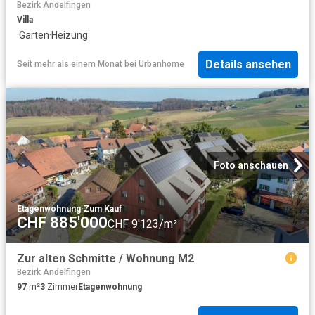
Bezirk Andelfingen
Villa
·
Garten
·
Heizung
Details ansehen
Seit mehr als einem Monat
bei
Urbanhome
Foto anschauen
Etagenwohnung
·
Zum Kauf
CHF 885'000
CHF 9'123/m²
Zur alten Schmitte / Wohnung M2
Bezirk Andelfingen
97
m²
3
Zimmer
Etagenwohnung