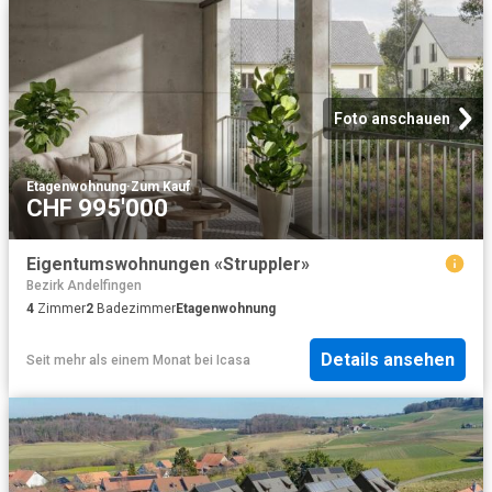
Foto anschauen
Etagenwohnung
·
Zum Kauf
CHF 995'000
Eigentumswohnungen «Struppler»
Bezirk Andelfingen
4
Zimmer
2
Badezimmer
Etagenwohnung
Details ansehen
Seit mehr als einem Monat
bei
Icasa