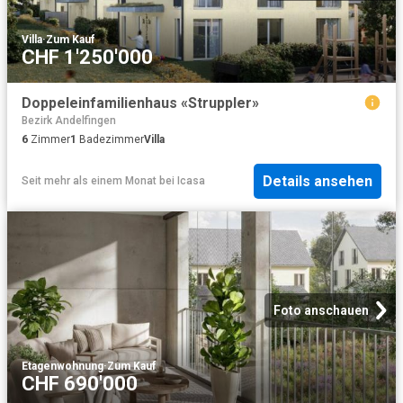
Villa
·
Zum Kauf
CHF 1'250'000
Doppeleinfamilienhaus «Struppler»
Bezirk Andelfingen
6
Zimmer
1
Badezimmer
Villa
Details ansehen
Seit mehr als einem Monat
bei
Icasa
Foto anschauen
Etagenwohnung
·
Zum Kauf
CHF 690'000