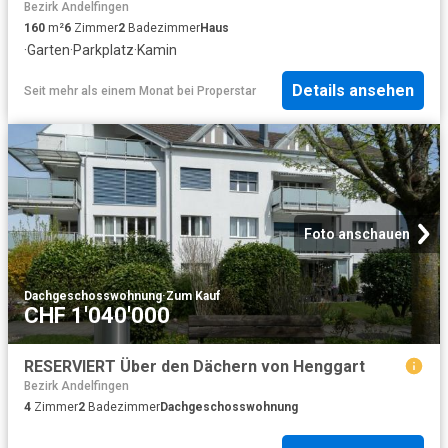
Bezirk Andelfingen
160
m²
6
Zimmer
2
Badezimmer
Haus
·
Garten
·
Parkplatz
·
Kamin
Details ansehen
Seit mehr als einem Monat
bei
Properstar
Foto anschauen
Dachgeschosswohnung
·
Zum Kauf
CHF 1'040'000
RESERVIERT Über den Dächern von Henggart
Bezirk Andelfingen
4
Zimmer
2
Badezimmer
Dachgeschosswohnung