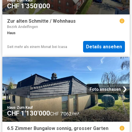
Haus
·
Zum Kauf
CHF 1'350'000
Zur alten Schmitte / Wohnhaus
Bezirk Andelfingen
Haus
Details ansehen
Seit mehr als einem Monat
bei
Icasa
Foto anschauen
Haus
·
Zum Kauf
CHF 1'130'000
CHF 7'062/m²
6.5 Zimmer Bungalow sonnig, grosser Garten