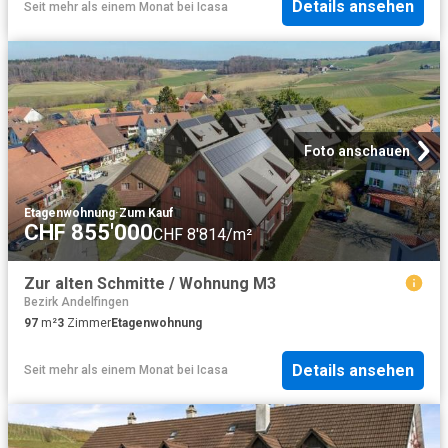
Details ansehen
Seit mehr als einem Monat
bei
Icasa
Foto anschauen
Etagenwohnung
·
Zum Kauf
CHF 855'000
CHF 8'814/m²
Zur alten Schmitte / Wohnung M3
Bezirk Andelfingen
97
m²
3
Zimmer
Etagenwohnung
Details ansehen
Seit mehr als einem Monat
bei
Icasa