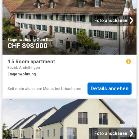
Foto anschauen
Etagenwohnung
·
Zum Kauf
CHF 898'000
4.5 Room apartment
Bezirk Andelfingen
Etagenwohnung
Details ansehen
Seit mehr als einem Monat
bei
Urbanhome
Foto anschauen