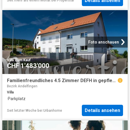
Details ansehen
Seit mehr als einem Monat
bei
Properstar
Foto anschauen
Villa
·
Zum Kauf
CHF 1'483'000
Familienfreundliches 4.5 Zimmer DEFH in gepflegter Überbauung
Bezirk Andelfingen
Villa
·
Parkplatz
Details ansehen
Seit letzter Woche
bei
Urbanhome