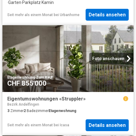
·
Garten
·
Parkplatz
·
Kamin
Details ansehen
Seit mehr als einem Monat
bei
Urbanhome
Foto anschauen
Etagenwohnung
·
Zum Kauf
CHF 855'000
Eigentumswohnungen «Struppler»
Bezirk Andelfingen
3
Zimmer
2
Badezimmer
Etagenwohnung
Details ansehen
Seit mehr als einem Monat
bei
Icasa