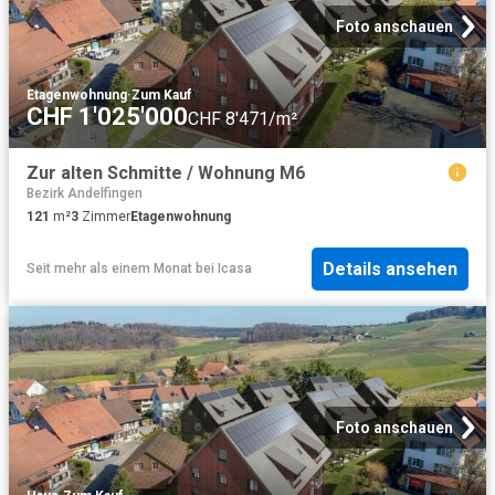
Foto anschauen
Etagenwohnung
·
Zum Kauf
CHF 1'025'000
CHF 8'471/m²
Zur alten Schmitte / Wohnung M6
Bezirk Andelfingen
121
m²
3
Zimmer
Etagenwohnung
Details ansehen
Seit mehr als einem Monat
bei
Icasa
Foto anschauen