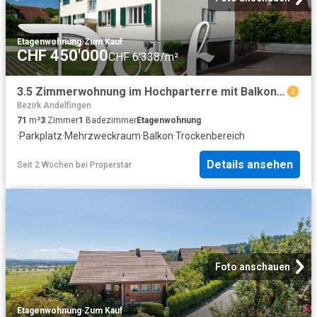
Etagenwohnung
·
Zum Kauf
CHF 450'000
CHF 6'338/m²
3.5 Zimmerwohnung im Hochparterre mit Balkon und vielseitigen Nebenräumen
Bezirk Andelfingen
71
m²
3
Zimmer
1
Badezimmer
Etagenwohnung
·
Parkplatz
·
Mehrzweckraum
·
Balkon
·
Trockenbereich
Details ansehen
Seit 2 Wochen
bei
Properstar
Foto anschauen
Etagenwohnung
·
Zum Kauf