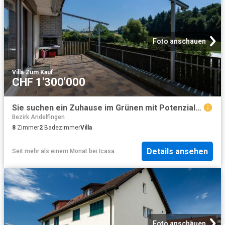
Foto anschauen
Villa
·
Zum Kauf
CHF 1'300'000
Sie suchen ein Zuhause im Grünen mit Potenzial, Ruhe und guter Erreichbarkeit?
Bezirk Andelfingen
8
Zimmer
2
Badezimmer
Villa
Details ansehen
Seit mehr als einem Monat
bei
Icasa
Foto anschauen