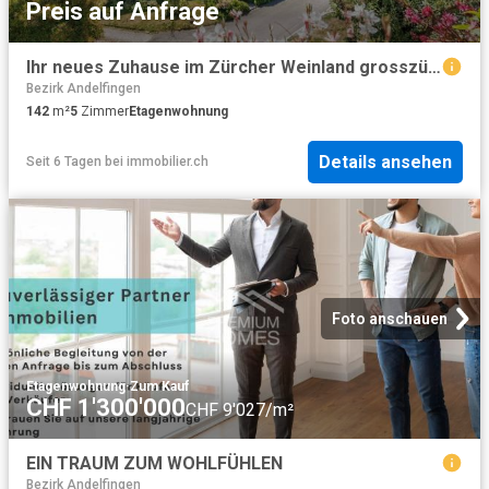
Preis auf Anfrage
Ihr neues Zuhause im Zürcher Weinland grosszügig, hell und naturnah
Bezirk Andelfingen
142
m²
5
Zimmer
Etagenwohnung
Details ansehen
Seit 6 Tagen
bei
immobilier.ch
Foto anschauen
Etagenwohnung
·
Zum Kauf
CHF 1'300'000
CHF 9'027/m²
EIN TRAUM ZUM WOHLFÜHLEN
Bezirk Andelfingen