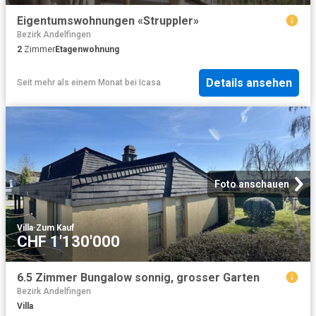
Eigentumswohnungen «Struppler»
Bezirk Andelfingen
2
Zimmer
Etagenwohnung
Details ansehen
Seit mehr als einem Monat
bei
Icasa
Foto anschauen
Villa
·
Zum Kauf
CHF 1'130'000
6.5 Zimmer Bungalow sonnig, grosser Garten
Bezirk Andelfingen
Villa