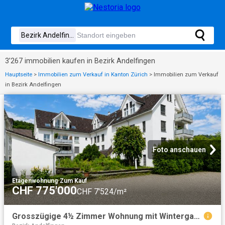
3’267 immobilien kaufen in Bezirk Andelfingen
Hauptseite
>
Immobilien zum Verkauf in Kanton Zürich
>
Immobilien zum Verkauf
in Bezirk Andelfingen
Foto anschauen
Etagenwohnung
·
Zum Kauf
CHF 775'000
CHF 7'524/m²
Grosszügige 4½ Zimmer Wohnung mit Wintergarten und zwei Tiefgaragenplätzen