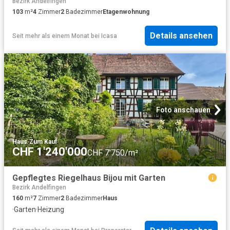
Bezirk Andelfingen
103
m²
4
Zimmer
2
Badezimmer
Etagenwohnung
Details ansehen
Seit mehr als einem Monat
bei
Icasa
Foto anschauen
Haus
·
Zum Kauf
CHF 1'240'000
CHF 7'750/m²
Gepflegtes Riegelhaus Bijou mit Garten
Bezirk Andelfingen
160
m²
7
Zimmer
2
Badezimmer
Haus
·
Garten
·
Heizung