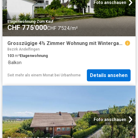
Foto anschauen
Etagenwohnung
·
Zum Kauf
CHF 775'000
CHF 7'524/m²
Grosszügige 4½ Zimmer Wohnung mit Wintergarten und zwei Tiefgaragenplätzen
Bezirk Andelfingen
103
m²
Etagenwohnung
·
Balkon
Details ansehen
Seit mehr als einem Monat
bei
Urbanhome
Foto anschauen