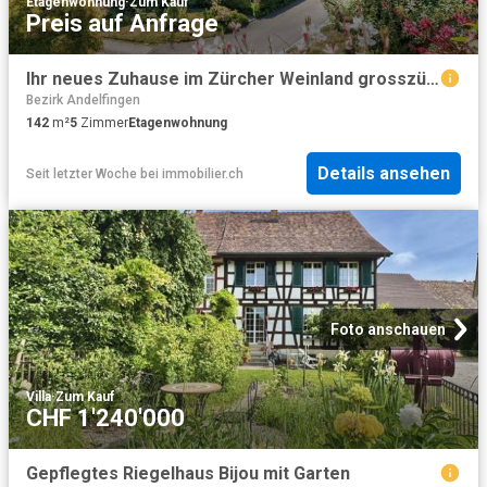
Etagenwohnung
·
Zum Kauf
Preis auf Anfrage
Ihr neues Zuhause im Zürcher Weinland grosszügig, hell und naturnah
Bezirk Andelfingen
142
m²
5
Zimmer
Etagenwohnung
Details ansehen
Seit letzter Woche
bei
immobilier.ch
Foto anschauen
Villa
·
Zum Kauf
CHF 1'240'000
Gepflegtes Riegelhaus Bijou mit Garten