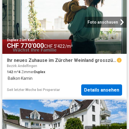
Foto anschauen
Duplex
·
Zum Kauf
CHF 770'000
CHF 5'422/m²
Ihr neues Zuhause im Zürcher Weinland grosszügig, hell und naturnah
Bezirk Andelfingen
142
m²
4
Zimmer
Duplex
·
Balkon
·
Kamin
Details ansehen
Seit letzter Woche
bei
Properstar