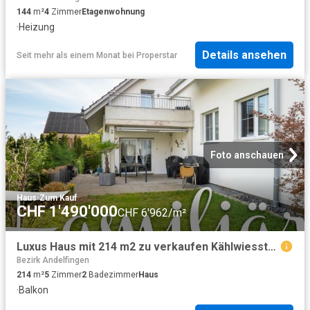
144
m²
4
Zimmer
Etagenwohnung
·
Heizung
Details ansehen
Seit mehr als einem Monat
bei
Properstar
Foto anschauen
Haus
·
Zum Kauf
CHF 1'490'000
CHF 6'962/m²
Luxus Haus mit 214 m2 zu verkaufen Kählwiesstrasse, 3, Buch am Irchel, Andelfingen, Kanton Zürich
Bezirk Andelfingen
214
m²
5
Zimmer
2
Badezimmer
Haus
·
Balkon