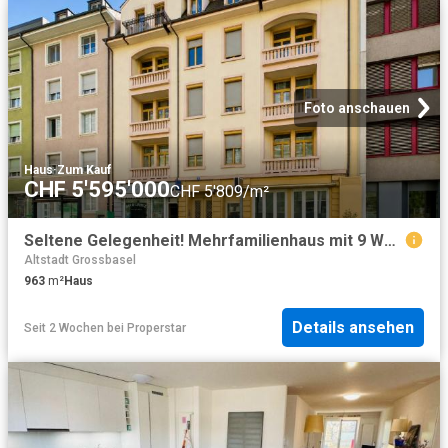
Foto anschauen
Haus
·
Zum Kauf
CHF 5'595'000
CHF 5'809/m²
Seltene Gelegenheit! Mehrfamilienhaus mit 9 Wohnungen und Restaurant & Bar
Altstadt Grossbasel
963
m²
Haus
Details ansehen
Seit 2 Wochen
bei
Properstar