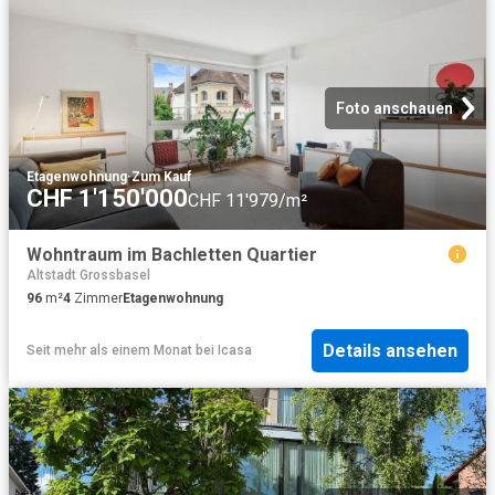
Foto anschauen
Etagenwohnung
·
Zum Kauf
CHF 1'150'000
CHF 11'979/m²
Wohntraum im Bachletten Quartier
Altstadt Grossbasel
96
m²
4
Zimmer
Etagenwohnung
Details ansehen
Seit mehr als einem Monat
bei
Icasa