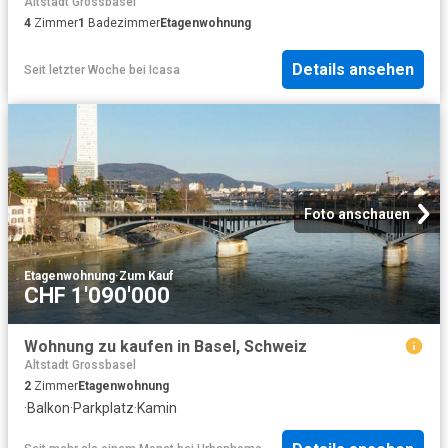
Altstadt Grossbasel
4
Zimmer
1
Badezimmer
Etagenwohnung
Details ansehen
Seit letzter Woche
bei
Icasa
Foto anschauen
Etagenwohnung
·
Zum Kauf
CHF 1'090'000
Wohnung zu kaufen in Basel, Schweiz
Altstadt Grossbasel
2
Zimmer
Etagenwohnung
·
Balkon
·
Parkplatz
·
Kamin