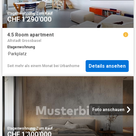
Etagenwohnung
·
Zum Kauf
CHF 1'290'000
4.5 Room apartment
Altstadt Grossbasel
Etagenwohnung
·
Parkplatz
Details ansehen
Seit mehr als einem Monat
bei
Urbanhome
Foto anschauen
Etagenwohnung
·
Zum Kauf
CHF 1'300'000