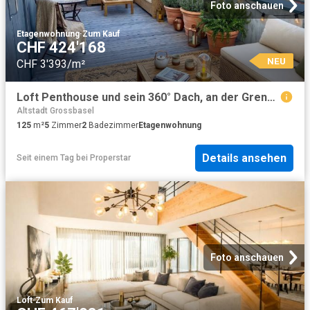
Foto anschauen
Etagenwohnung
·
Zum Kauf
CHF 424'168
NEU
CHF 3'393/m²
Loft Penthouse und sein 360° Dach, an der Grenze zu Frankreich
Altstadt Grossbasel
125
m²
5
Zimmer
2
Badezimmer
Etagenwohnung
Details ansehen
Seit einem Tag
bei
Properstar
Foto anschauen
Loft
·
Zum Kauf