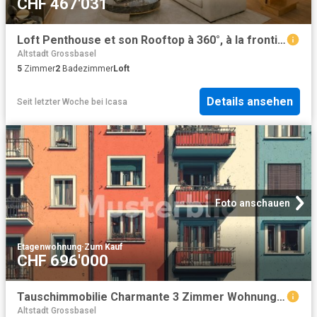
CHF 467'031
Loft Penthouse et son Rooftop à 360°, à la frontière en France
Altstadt Grossbasel
5
Zimmer
2
Badezimmer
Loft
Details ansehen
Seit letzter Woche
bei
Icasa
Foto anschauen
Etagenwohnung
·
Zum Kauf
CHF 696'000
Tauschimmobilie Charmante 3 Zimmer Wohnung im Herzen von Basel
Altstadt Grossbasel