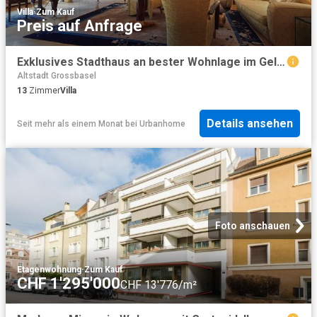
Villa
·
Zum Kauf
Preis auf Anfrage
Exklusives Stadthaus an bester Wohnlage im Gellert
Altstadt Grossbasel
13
Zimmer
Villa
Details ansehen
Seit mehr als einem Monat
bei
Urbanhome
Foto anschauen
Etagenwohnung
·
Zum Kauf
CHF 1'295'000
CHF 13'776/m²