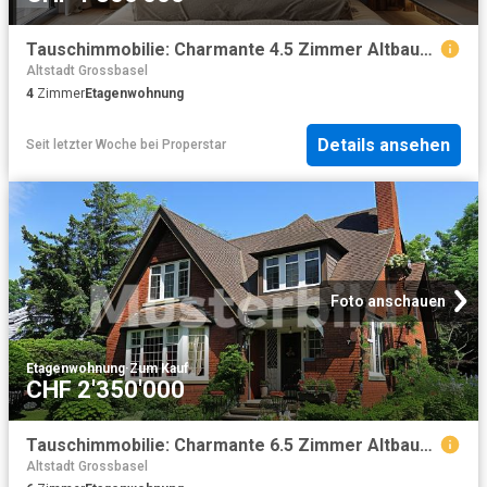
Tauschimmobilie: Charmante 4.5 Zimmer Altbauwohnung, modern saniert in Basel
Altstadt Grossbasel
4
Zimmer
Etagenwohnung
Details ansehen
Seit letzter Woche
bei
Properstar
Foto anschauen
Etagenwohnung
·
Zum Kauf
CHF 2'350'000
Tauschimmobilie: Charmante 6.5 Zimmer Altbauwohnung im Herzen von Basel
Altstadt Grossbasel