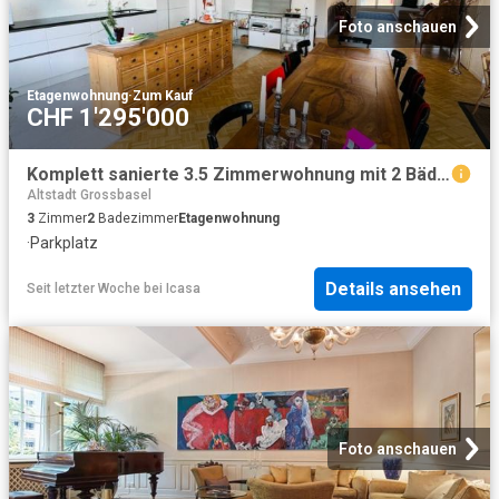
Foto anschauen
Etagenwohnung
·
Zum Kauf
CHF 1'295'000
Komplett sanierte 3.5 Zimmerwohnung mit 2 Bädern, 2 Balkonen und 1 Tiefgaragenplatz
Altstadt Grossbasel
3
Zimmer
2
Badezimmer
Etagenwohnung
·
Parkplatz
Details ansehen
Seit letzter Woche
bei
Icasa
Foto anschauen