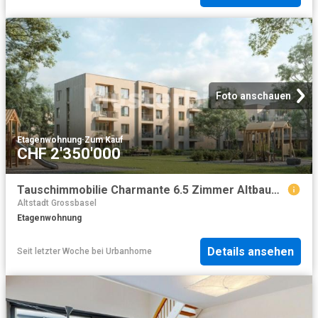
Foto anschauen
Etagenwohnung
·
Zum Kauf
CHF 2'350'000
Tauschimmobilie Charmante 6.5 Zimmer Altbauwohnung im Herzen von Basel
Altstadt Grossbasel
Etagenwohnung
Details ansehen
Seit letzter Woche
bei
Urbanhome