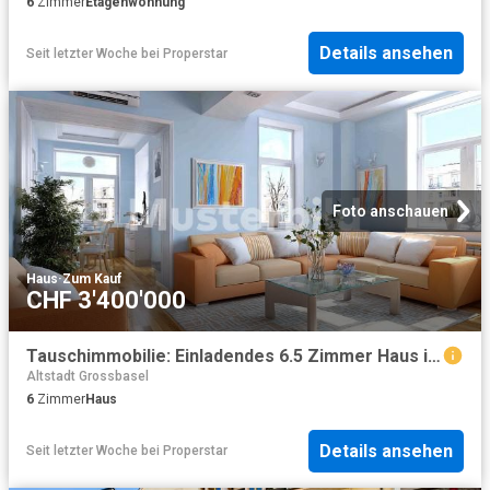
6
Zimmer
Etagenwohnung
Details ansehen
Seit letzter Woche
bei
Properstar
Foto anschauen
Haus
·
Zum Kauf
CHF 3'400'000
Tauschimmobilie: Einladendes 6.5 Zimmer Haus in bevorzugter Lage von Basel
Altstadt Grossbasel
6
Zimmer
Haus
Details ansehen
Seit letzter Woche
bei
Properstar