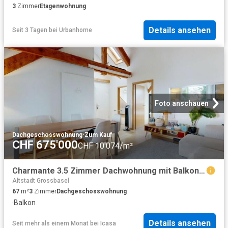
3
Zimmer
Etagenwohnung
Details ansehen
Seit 3 Tagen
bei
Urbanhome
Foto anschauen
Dachgeschosswohnung
·
Zum Kauf
CHF 675'000
CHF 10'074/m²
Charmante 3.5 Zimmer Dachwohnung mit Balkon an ruhiger Lage in Basel
Altstadt Grossbasel
67
m²
3
Zimmer
Dachgeschosswohnung
·
Balkon
Details ansehen
Seit mehr als einem Monat
bei
Icasa