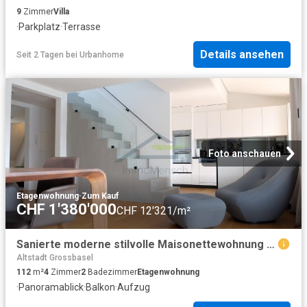
9
Zimmer
Villa
·
Parkplatz
·
Terrasse
Details ansehen
Seit 2 Tagen
bei
Urbanhome
Foto anschauen
Etagenwohnung
·
Zum Kauf
CHF 1'380'000
CHF 12'321/m²
Sanierte moderne stilvolle Maisonettewohnung im Herzen des St. Johann
Altstadt Grossbasel
112
m²
4
Zimmer
2
Badezimmer
Etagenwohnung
·
Panoramablick
·
Balkon
·
Aufzug