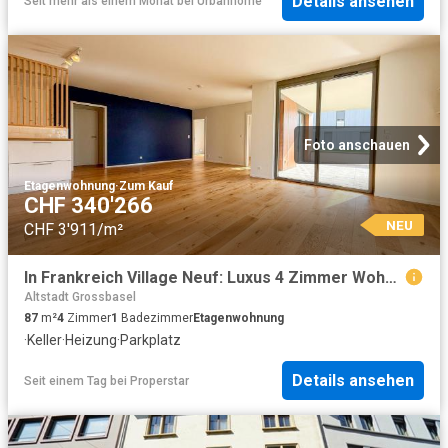
Details ansehen
Seit mehr als einem Monat
bei
Urbanhome
Foto anschauen
Etagenwohnung
·
Zum Kauf
CHF 340'266
NEU
CHF 3'911/m²
In Frankreich Village Neuf: Luxus 4 Zimmer Wohnung
Altstadt Grossbasel
87
m²
4
Zimmer
1
Badezimmer
Etagenwohnung
·
Keller
·
Heizung
·
Parkplatz
Details ansehen
Seit einem Tag
bei
Properstar