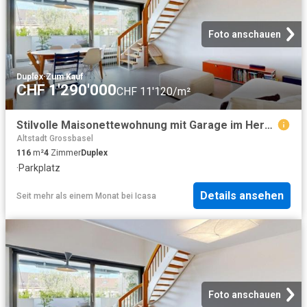
Foto anschauen
Duplex
·
Zum Kauf
CHF 1'290'000
CHF 11'120/m²
Stilvolle Maisonettewohnung mit Garage im Herzen von Kleinbasel
Altstadt Grossbasel
116
m²
4
Zimmer
Duplex
·
Parkplatz
Details ansehen
Seit mehr als einem Monat
bei
Icasa
Foto anschauen