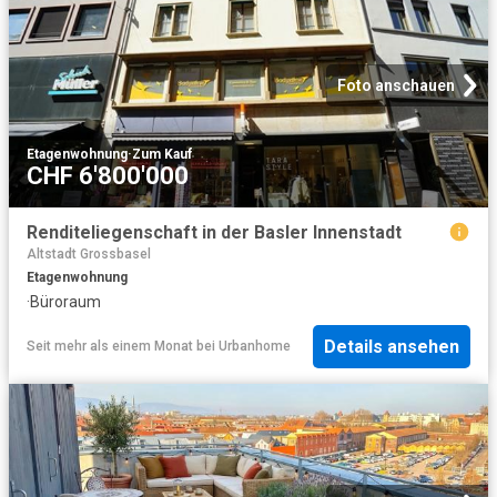
Foto anschauen
Etagenwohnung
·
Zum Kauf
CHF 6'800'000
Renditeliegenschaft in der Basler Innenstadt
Altstadt Grossbasel
Etagenwohnung
·
Büroraum
Details ansehen
Seit mehr als einem Monat
bei
Urbanhome