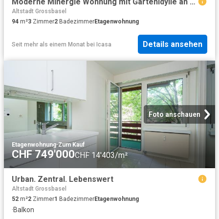
Moderne Minergie Wohnung mit Gartenidylle an zentraler Lage
Altstadt Grossbasel
94
m²
3
Zimmer
2
Badezimmer
Etagenwohnung
Details ansehen
Seit mehr als einem Monat
bei
Icasa
Foto anschauen
Etagenwohnung
·
Zum Kauf
CHF 749'000
CHF 14'403/m²
Urban. Zentral. Lebenswert
Altstadt Grossbasel
52
m²
2
Zimmer
1
Badezimmer
Etagenwohnung
·
Balkon