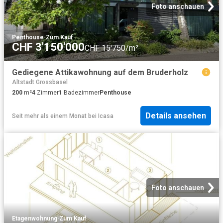
Foto anschauen
Penthouse
·
Zum Kauf
CHF 3'150'000
CHF 15'750/m²
Gediegene Attikawohnung auf dem Bruderholz
Altstadt Grossbasel
200
m²
4
Zimmer
1
Badezimmer
Penthouse
Details ansehen
Seit mehr als einem Monat
bei
Icasa
Foto anschauen
Etagenwohnung
·
Zum Kauf