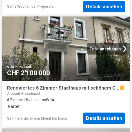
Details ansehen
Seit 3 Wochen
bei
Properstar
Foto anschauen
Villa
·
Zum Kauf
CHF 2'100'000
Renoviertes 6 Zimmer Stadthaus mit schönem Garten
Altstadt Grossbasel
6
Zimmer
1
Badezimmer
Villa
·
Garten
Details ansehen
Seit mehr als einem Monat
bei
Icasa