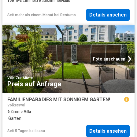
106
m²
3
Zimmer
3
Badezimmer
Haus
Details ansehen
Seit mehr als einem Monat
bei
Rentumo
Foto anschauen
Villa
·
Zur Miete
Preis auf Anfrage
FAMILIENPARADIES MIT SONNIGEM GARTEN!
Volketswil
6
Zimmer
Villa
·
Garten
Details ansehen
Seit 5 Tagen
bei
Icasa