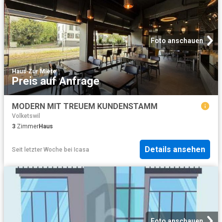
Foto anschauen
Haus
·
Zur Miete
Preis auf Anfrage
MODERN MIT TREUEM KUNDENSTAMM
Volketswil
3
Zimmer
Haus
Details ansehen
Seit letzter Woche
bei
Icasa
Foto anschauen