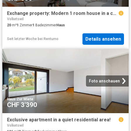
Exchange property: Modern 1 room house in a central location in Zurich
Volketswil
20
m²
1
Zimmer
1
Badezimmer
Haus
Details ansehen
Seit letzter Woche
bei
Rentumo
Foto anschauen
Haus
·
Zur Miete
CHF 3'390
Exclusive apartment in a quiet residential area!
Volketswil