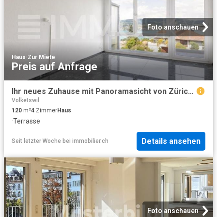
Foto anschauen
Haus
·
Zur Miete
Preis auf Anfrage
Ihr neues Zuhause mit Panoramasicht von Zürich bis in die Alpen
Volketswil
120
m²
4
Zimmer
Haus
·
Terrasse
Details ansehen
Seit letzter Woche
bei
immobilier.ch
Foto anschauen