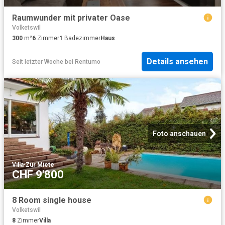
Raumwunder mit privater Oase
Volketswil
300
m²
6
Zimmer
1
Badezimmer
Haus
Details ansehen
Seit letzter Woche
bei
Rentumo
Foto anschauen
Villa
·
Zur Miete
CHF 9'800
8 Room single house
Volketswil
8
Zimmer
Villa