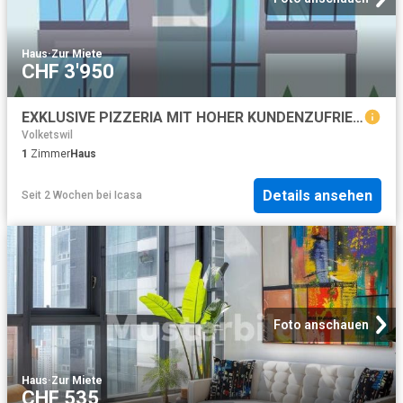
Haus
·
Zur Miete
CHF 3'950
EXKLUSIVE PIZZERIA MIT HOHER KUNDENZUFRIEDENHEIT
Volketswil
1
Zimmer
Haus
Details ansehen
Seit 2 Wochen
bei
Icasa
Foto anschauen
Haus
·
Zur Miete
CHF 535