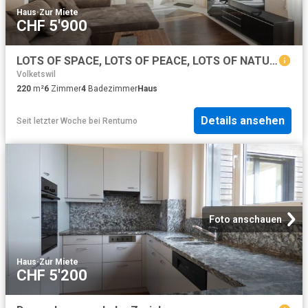
Haus
·
Zur Miete
CHF 5'900
LOTS OF SPACE, LOTS OF PEACE, LOTS OF NATURE
Volketswil
220
m²
6
Zimmer
4
Badezimmer
Haus
Details ansehen
Seit letzter Woche
bei
Rentumo
Foto anschauen
Haus
·
Zur Miete
CHF 5'200