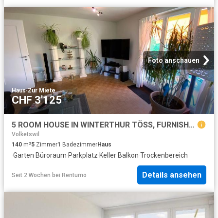
Foto anschauen
Haus
·
Zur Miete
CHF 3'125
5 ROOM HOUSE IN WINTERTHUR TÖSS, FURNISHED, TEMPORARY
Volketswil
140
m²
5
Zimmer
1
Badezimmer
Haus
·
Garten
·
Büroraum
·
Parkplatz
·
Keller
·
Balkon
·
Trockenbereich
Details ansehen
Seit 2 Wochen
bei
Rentumo