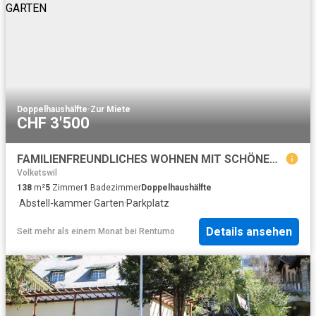
Doppelhaushälfte
·
Zur Miete
CHF 3'500
FAMILIENFREUNDLICHES WOHNEN MIT SCHÖNEM GARTEN
Volketswil
138
m²
5
Zimmer
1
Badezimmer
Doppelhaushälfte
·
Abstell-kammer
·
Garten
·
Parkplatz
Details ansehen
Seit mehr als einem Monat
bei
Rentumo