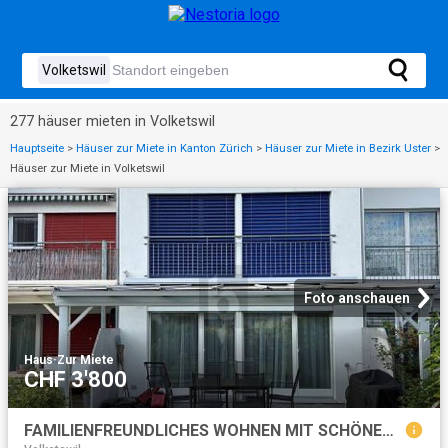
277 häuser mieten in Volketswil
Hauptseite
>
Häuser zur Miete in Kanton Zürich
>
Häuser zur Miete in Bezirk Uster
>
Häuser zur Miete in Volketswil
Foto anschauen
Haus
·
Zur Miete
CHF 3'800
FAMILIENFREUNDLICHES WOHNEN MIT SCHÖNEM GARTEN