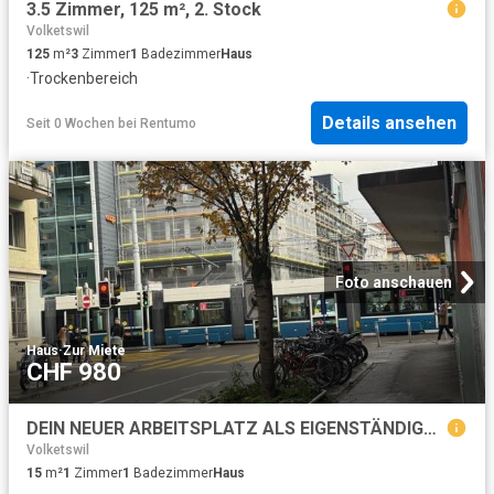
3.5 Zimmer, 125 m², 2. Stock
Volketswil
125
m²
3
Zimmer
1
Badezimmer
Haus
·
Trockenbereich
Details ansehen
Seit 0 Wochen
bei
Rentumo
Foto anschauen
Haus
·
Zur Miete
CHF 980
DEIN NEUER ARBEITSPLATZ ALS EIGENSTÄNDIGE/R HAIRDRESSER
Volketswil
15
m²
1
Zimmer
1
Badezimmer
Haus