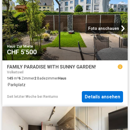
Foto anschauen
Haus
·
Zur Miete
CHF 5'500
FAMILY PARADISE WITH SUNNY GARDEN!
Volketswil
145
m²
6
Zimmer
2
Badezimmer
Haus
·
Parkplatz
Details ansehen
Seit letzter Woche
bei
Rentumo