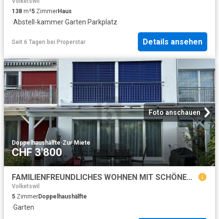
Volketswil
138
m²
5
Zimmer
Haus
·
Abstell-kammer
·
Garten
·
Parkplatz
Details ansehen
Seit 6 Tagen
bei
Properstar
Foto anschauen
Doppelhaushälfte
·
Zur Miete
CHF 3'800
FAMILIENFREUNDLICHES WOHNEN MIT SCHÖNEM GARTEN
Volketswil
5
Zimmer
Doppelhaushälfte
·
Garten