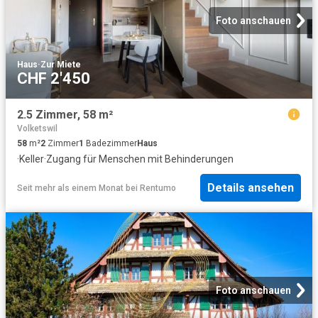
Foto anschauen
Haus
·
Zur Miete
CHF 2'450
2.5 Zimmer, 58 m²
Volketswil
58
m²
2
Zimmer
1
Badezimmer
Haus
·
Keller
·
Zugang für Menschen mit Behinderungen
Details ansehen
Seit mehr als einem Monat
bei
Rentumo
Foto anschauen