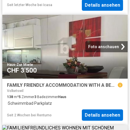
Details ansehen
Seit letzter Woche
bei
Icasa
Foto anschauen
Haus
·
Zur Miete
CHF 3'500
FAMILY FRIENDLY ACCOMMODATION WITH A BEAUTIFUL GARDEN
Volketswil
138
m²
5
Zimmer
3
Badezimmer
Haus
·
Schwimmbad
·
Parkplatz
Details ansehen
Seit 2 Wochen
bei
Rentumo