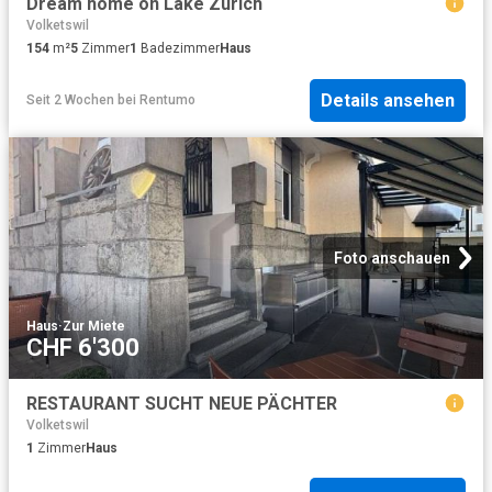
Dream home on Lake Zurich
Volketswil
154
m²
5
Zimmer
1
Badezimmer
Haus
Details ansehen
Seit 2 Wochen
bei
Rentumo
Foto anschauen
Haus
·
Zur Miete
CHF 6'300
RESTAURANT SUCHT NEUE PÄCHTER
Volketswil
1
Zimmer
Haus