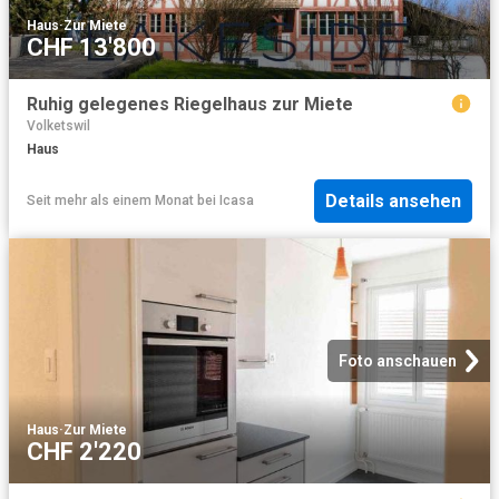
Haus
·
Zur Miete
CHF 13'800
Ruhig gelegenes Riegelhaus zur Miete
Volketswil
Haus
Details ansehen
Seit mehr als einem Monat
bei
Icasa
Foto anschauen
Haus
·
Zur Miete
CHF 2'220