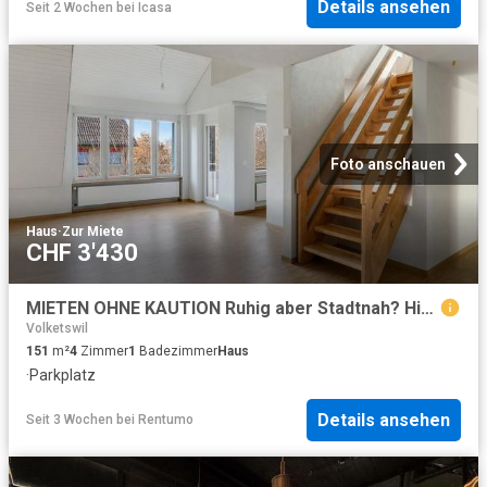
Details ansehen
Seit 2 Wochen
bei
Icasa
Foto anschauen
Haus
·
Zur Miete
CHF 3'430
MIETEN OHNE KAUTION Ruhig aber Stadtnah? Hier finden Sie beides!
Volketswil
151
m²
4
Zimmer
1
Badezimmer
Haus
·
Parkplatz
Details ansehen
Seit 3 Wochen
bei
Rentumo