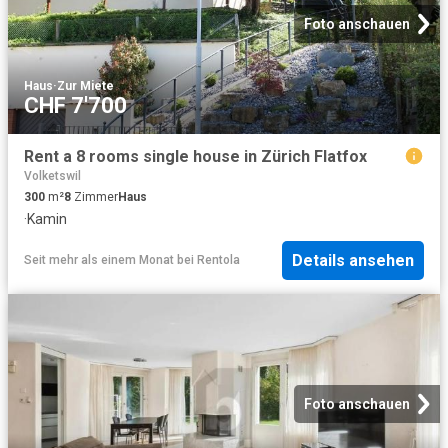
Foto anschauen
Haus
·
Zur Miete
CHF 7'700
Rent a 8 rooms single house in Zürich Flatfox
Volketswil
300
m²
8
Zimmer
Haus
·
Kamin
Details ansehen
Seit mehr als einem Monat
bei
Rentola
Foto anschauen