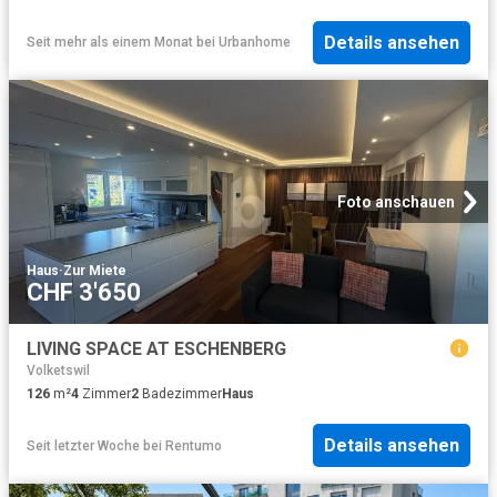
Details ansehen
Seit mehr als einem Monat
bei
Urbanhome
Foto anschauen
Haus
·
Zur Miete
CHF 3'650
LIVING SPACE AT ESCHENBERG
Volketswil
126
m²
4
Zimmer
2
Badezimmer
Haus
Details ansehen
Seit letzter Woche
bei
Rentumo