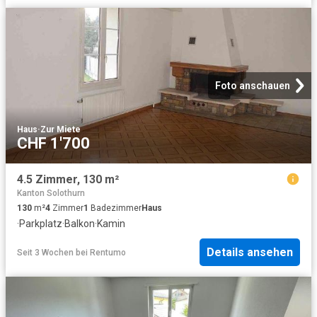
Foto anschauen
Haus
·
Zur Miete
CHF 1'700
4.5 Zimmer, 130 m²
Kanton Solothurn
130
m²
4
Zimmer
1
Badezimmer
Haus
·
Parkplatz
·
Balkon
·
Kamin
Details ansehen
Seit 3 Wochen
bei
Rentumo