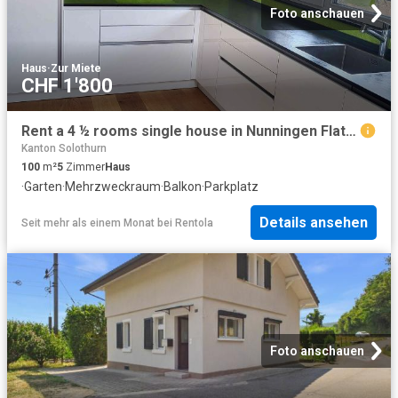
Foto anschauen
Haus
·
Zur Miete
CHF 1'800
Rent a 4 ½ rooms single house in Nunningen Flatfox
Kanton Solothurn
100
m²
5
Zimmer
Haus
·
Garten
·
Mehrzweckraum
·
Balkon
·
Parkplatz
Details ansehen
Seit mehr als einem Monat
bei
Rentola
Foto anschauen