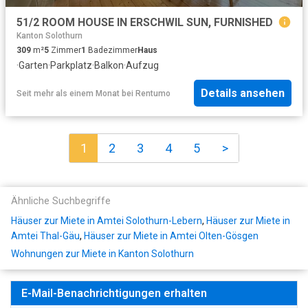
51/2 ROOM HOUSE IN ERSCHWIL SUN, FURNISHED
Kanton Solothurn
309
m²
5
Zimmer
1
Badezimmer
Haus
·
Garten
·
Parkplatz
·
Balkon
·
Aufzug
Details ansehen
Seit mehr als einem Monat
bei
Rentumo
1
2
3
4
5
>
Ähnliche Suchbegriffe
Häuser zur Miete in Amtei Solothurn-Lebern
,
Häuser zur Miete in
Amtei Thal-Gäu
,
Häuser zur Miete in Amtei Olten-Gösgen
Wohnungen zur Miete in Kanton Solothurn
E-Mail-Benachrichtigungen erhalten