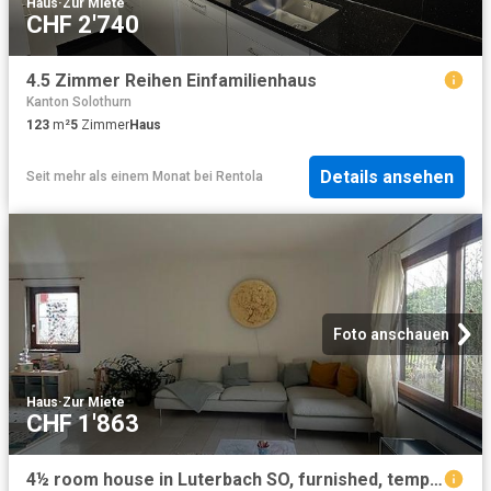
Haus
·
Zur Miete
CHF 2'740
4.5 Zimmer Reihen Einfamilienhaus
Kanton Solothurn
123
m²
5
Zimmer
Haus
Details ansehen
Seit mehr als einem Monat
bei
Rentola
Foto anschauen
Haus
·
Zur Miete
CHF 1'863
4½ room house in Luterbach SO, furnished, temporary