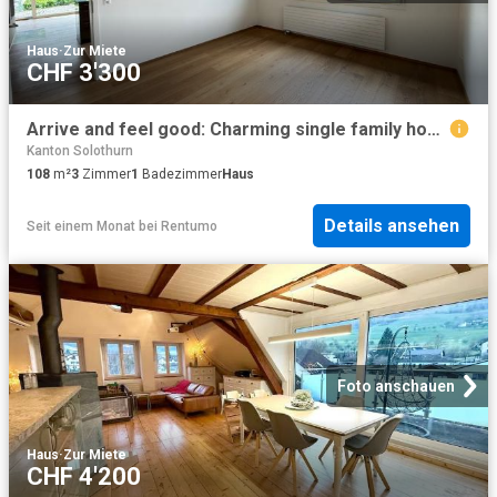
Haus
·
Zur Miete
CHF 3'300
Arrive and feel good: Charming single family house with garden
Kanton Solothurn
108
m²
3
Zimmer
1
Badezimmer
Haus
Details ansehen
Seit einem Monat
bei
Rentumo
Foto anschauen
Haus
·
Zur Miete
CHF 4'200