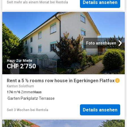
Details ansehen
Seit mehr als einem Monat
bei
Rentola
Foto anschauen
Haus
·
Zur Miete
CHF 2'750
Rent a 5 ½ rooms row house in Egerkingen Flatfox
Kanton Solothurn
174
m²
6
Zimmer
Haus
·
Garten
·
Parkplatz
·
Terrasse
Details ansehen
Seit 3 Wochen
bei
Rentola