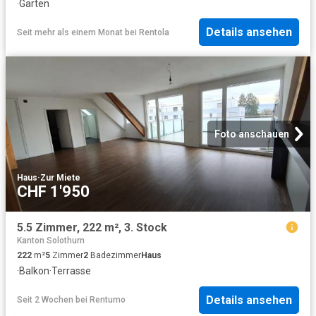
·
Garten
Details ansehen
Seit mehr als einem Monat
bei
Rentola
Foto anschauen
Haus
·
Zur Miete
CHF 1'950
5.5 Zimmer, 222 m², 3. Stock
Kanton Solothurn
222
m²
5
Zimmer
2
Badezimmer
Haus
·
Balkon
·
Terrasse
Details ansehen
Seit 2 Wochen
bei
Rentumo