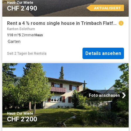
Haus
·
Zur Miete
CHF 2'490
AKTUALISIERT
Rent a 4 ½ rooms single house in Trimbach Flatfox
Kanton Solothurn
110
m²
5
Zimmer
Haus
·
Garten
Details ansehen
Seit 2 Tagen
bei
Rentola
Foto anschauen
Haus
·
Zur Miete
CHF 2'200