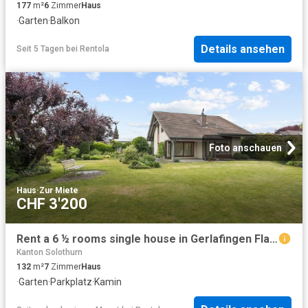
177
m²
6
Zimmer
Haus
·
Garten
·
Balkon
Details ansehen
Seit 5 Tagen
bei
Rentola
Foto anschauen
Haus
·
Zur Miete
CHF 3'200
Rent a 6 ½ rooms single house in Gerlafingen Flatfox
Kanton Solothurn
132
m²
7
Zimmer
Haus
·
Garten
·
Parkplatz
·
Kamin