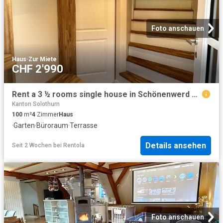
Foto anschauen
Haus
·
Zur Miete
CHF 2'990
Rent a 3 ½ rooms single house in Schönenwerd Flatfox
Kanton Solothurn
100
m²
4
Zimmer
Haus
·
Garten
·
Büroraum
·
Terrasse
Details ansehen
Seit 2 Wochen
bei
Rentola
Foto anschauen