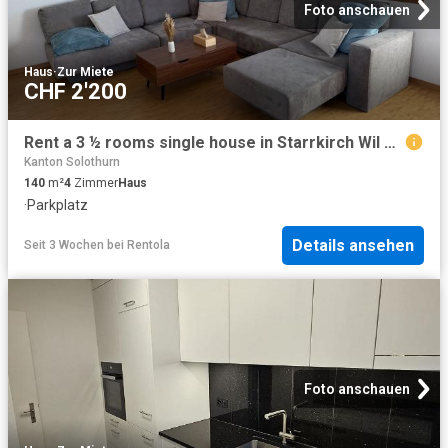
Foto anschauen
Haus
·
Zur Miete
CHF 2'200
Rent a 3 ½ rooms single house in Starrkirch Wil Flatfox
Kanton Solothurn
140
m²
4
Zimmer
Haus
·
Parkplatz
Details ansehen
Seit 3 Wochen
bei
Rentola
Foto anschauen