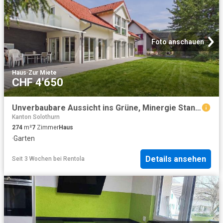
Foto anschauen
Haus
·
Zur Miete
CHF 4'650
Unverbaubare Aussicht ins Grüne, Minergie Standard und grosser, terrassierter Garten
Kanton Solothurn
274
m²
7
Zimmer
Haus
·
Garten
Details ansehen
Seit 3 Wochen
bei
Rentola