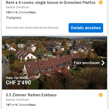
Rent a 4 rooms single house in Grenchen Flatfox
Kanton Solothurn
100
m²
4
Zimmer
Haus
·
Parkplatz
Details ansehen
Seit mehr als einem Monat
bei
Rentola
Foto anschauen
Haus
·
Zur Miete
CHF 2'490
5.5 Zimmer Reihen Eckhaus
Kanton Solothurn
187
m²
6
Zimmer
Haus