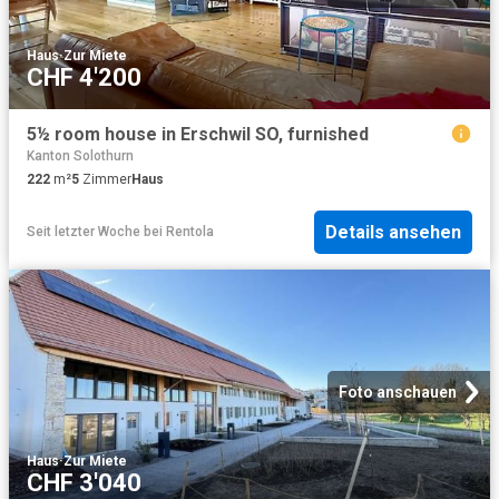
Haus
·
Zur Miete
CHF 4'200
5½ room house in Erschwil SO, furnished
Kanton Solothurn
222
m²
5
Zimmer
Haus
Details ansehen
Seit letzter Woche
bei
Rentola
Foto anschauen
Haus
·
Zur Miete
CHF 3'040