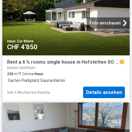
Foto anschauen
Haus
·
Zur Miete
CHF 4'850
Rent a 6 ½ rooms single house in Hofstetten SO Flatfox
Kanton Solothurn
230
m²
7
Zimmer
Haus
·
Garten
·
Parkplatz
·
Sauna
·
Kamin
Details ansehen
Seit 2 Wochen
bei
Rentola