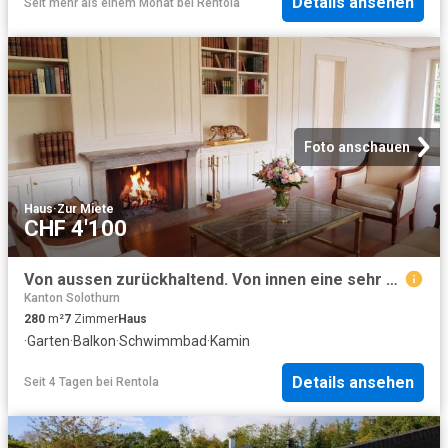
Details ansehen
Seit mehr als einem Monat
bei
Rentola
Foto anschauen
Haus
·
Zur Miete
CHF 4'100
Von aussen zurückhaltend. Von innen eine sehr private 7.5 Zimmer Villa mit grossem Pool und schönem Garten
Kanton Solothurn
280
m²
7
Zimmer
Haus
·
Garten
·
Balkon
·
Schwimmbad
·
Kamin
Details ansehen
Seit 4 Tagen
bei
Rentola