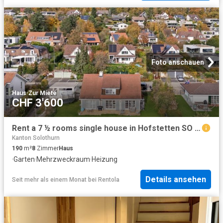
Foto anschauen
Haus
·
Zur Miete
CHF 3'600
Rent a 7 ½ rooms single house in Hofstetten SO Flatfox
Kanton Solothurn
190
m²
8
Zimmer
Haus
·
Garten
·
Mehrzweckraum
·
Heizung
Details ansehen
Seit mehr als einem Monat
bei
Rentola