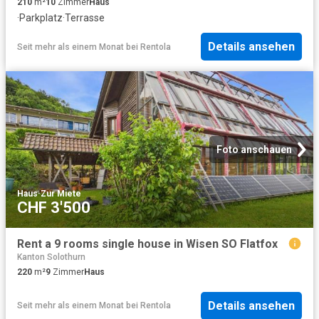
210
m²
10
Zimmer
Haus
·
Parkplatz
·
Terrasse
Details ansehen
Seit mehr als einem Monat
bei
Rentola
Foto anschauen
Haus
·
Zur Miete
CHF 3'500
Rent a 9 rooms single house in Wisen SO Flatfox
Kanton Solothurn
220
m²
9
Zimmer
Haus
Details ansehen
Seit mehr als einem Monat
bei
Rentola