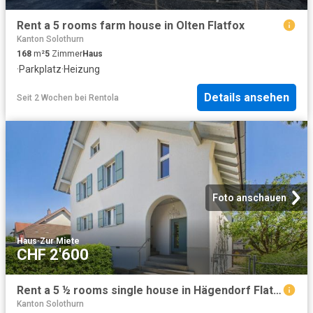
Rent a 5 rooms farm house in Olten Flatfox
Kanton Solothurn
168
m²
5
Zimmer
Haus
·
Parkplatz
·
Heizung
Details ansehen
Seit 2 Wochen
bei
Rentola
Foto anschauen
Haus
·
Zur Miete
CHF 2'600
Rent a 5 ½ rooms single house in Hägendorf Flatfox
Kanton Solothurn