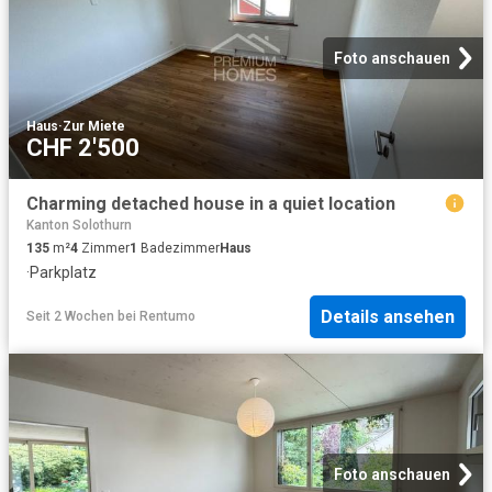
Foto anschauen
Haus
·
Zur Miete
CHF 2'500
Charming detached house in a quiet location
Kanton Solothurn
135
m²
4
Zimmer
1
Badezimmer
Haus
·
Parkplatz
Details ansehen
Seit 2 Wochen
bei
Rentumo
Foto anschauen