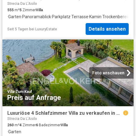
Strecia Da L'Asilo
555
m²
5
Zimmer
Villa
·
Garten
·
Panoramablick
·
Parkplatz
·
Terrasse
·
Kamin
·
Trockenbereich
Details ansehen
Seit 5 Tagen
bei
LuxuryEstate
Foto anschauen
Villa
·
Zum Kauf
Preis auf Anfrage
Luxuriöse 4 Schlafzimmer Villa zu verkaufen in Maroggia, Tessin
Strecia Da L'Asilo
260
m²
4
Zimmer
6
Badezimmer
Villa
·
Garten