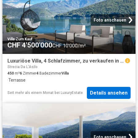
Foto anschauen
Villa
·
Zum Kauf
CHF 4'500'000
CHF 10'000/m²
Luxuriöse Villa, 4 Schlafzimmer, zu verkaufen in Morcote, Tessin
Strecia Da L'Asilo
450
m²
6
Zimmer
4
Badezimmer
Villa
·
Terrasse
Details ansehen
Seit mehr als einem Monat
bei
LuxuryEstate
Foto anschauen