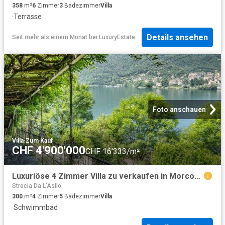
358
m²
6
Zimmer
3
Badezimmer
Villa
·
Terrasse
Details ansehen
Seit mehr als einem Monat
bei
LuxuryEstate
Foto anschauen
Villa
·
Zum Kauf
CHF 4'900'000
CHF 16'333/m²
Luxuriöse 4 Zimmer Villa zu verkaufen in Morcote, Schweiz
Strecia Da L'Asilo
300
m²
4
Zimmer
5
Badezimmer
Villa
·
Schwimmbad