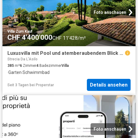
Foto anschauen
Villa
·
Zum Kauf
CHF 4'400'000
CHF 11'428/m²
Luxusvilla mit Pool und atemberaubendem Blick auf den Lago di Lugo
Strecia Da L'Asilo
385
m²
6
Zimmer
4
Badezimmer
Villa
·
Garten
·
Schwimmbad
Details ansehen
Seit 3 Tagen
bei
Properstar
Foto anschauen