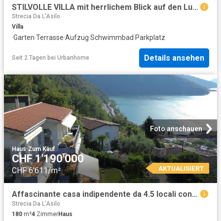
STILVOLLE VILLA mit herrlichem Blick auf den Luganer See
Strecia Da L'Asilo
Villa
·
Garten
·
Terrasse
·
Aufzug
·
Schwimmbad
·
Parkplatz
Details ansehen
Seit 2 Tagen
bei
Urbanhome
Foto anschauen
Haus
·
Zum Kauf
CHF 1'190'000
AKTUALISIERT
CHF 6'611/m²
Affascinante casa indipendente da 4.5 locali con vista lago e potenziale di espansione a Bissone
Strecia Da L'Asilo
180
m²
4
Zimmer
Haus