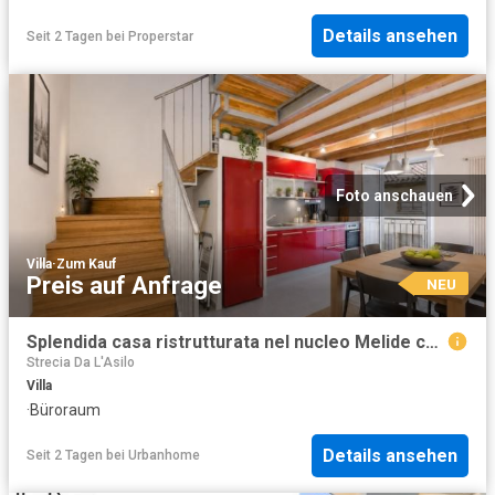
Details ansehen
Seit 2 Tagen
bei
Properstar
Foto anschauen
Villa
·
Zum Kauf
Preis auf Anfrage
NEU
Splendida casa ristrutturata nel nucleo Melide con 4.5 locali
Strecia Da L'Asilo
Villa
·
Büroraum
Details ansehen
Seit 2 Tagen
bei
Urbanhome