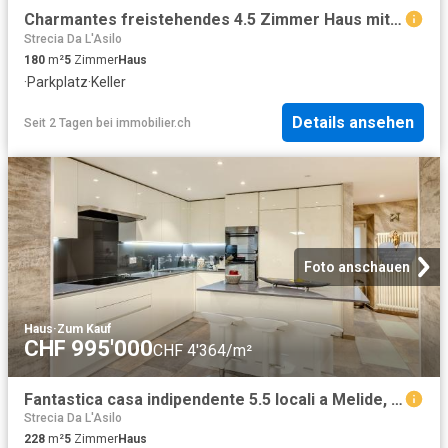
Charmantes freistehendes 4.5 Zimmer Haus mit Seesicht und Ausbaupotenzial in Bissone
Strecia Da L'Asilo
180
m²
5
Zimmer
Haus
·
Parkplatz
·
Keller
Details ansehen
Seit 2 Tagen
bei
immobilier.ch
Foto anschauen
Haus
·
Zum Kauf
CHF 995'000
CHF 4'364/m²
Fantastica casa indipendente 5.5 locali a Melide, Canton TI
Strecia Da L'Asilo
228
m²
5
Zimmer
Haus