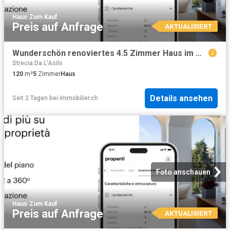
Haus
·
Zum Kauf
Preis auf Anfrage
AKTUALISIERT
Wunderschön renoviertes 4.5 Zimmer Haus im Ortskern von Melide
Strecia Da L'Asilo
120
m²
5
Zimmer
Haus
Details ansehen
Seit 2 Tagen
bei
immobilier.ch
Foto anschauen
Haus
·
Zum Kauf
Preis auf Anfrage
AKTUALISIERT