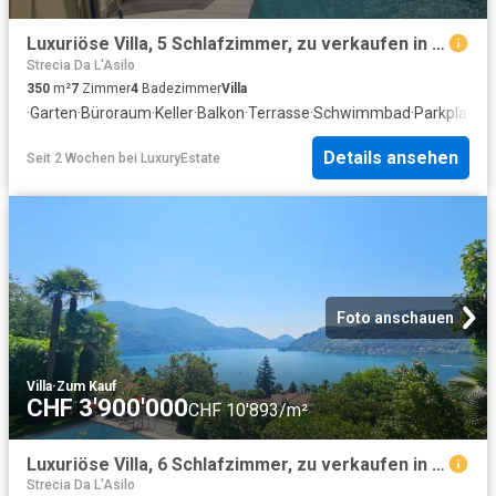
Luxuriöse Villa, 5 Schlafzimmer, zu verkaufen in Riva San Vitale, Schweiz
Strecia Da L'Asilo
350
m²
7
Zimmer
4
Badezimmer
Villa
·
Garten
·
Büroraum
·
Keller
·
Balkon
·
Terrasse
·
Schwimmbad
·
Parkplatz
Details ansehen
Seit 2 Wochen
bei
LuxuryEstate
Foto anschauen
Villa
·
Zum Kauf
CHF 3'900'000
CHF 10'893/m²
Luxuriöse Villa, 6 Schlafzimmer, zu verkaufen in Morcote, Schweiz
Strecia Da L'Asilo