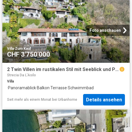
Foto anschauen
Villa
·
Zum Kauf
CHF 3'750'000
2 Twin Villen im rustikalen Stil mit Seeblick und Pool
Strecia Da L'Asilo
Villa
·
Panoramablick
·
Balkon
·
Terrasse
·
Schwimmbad
Details ansehen
Seit mehr als einem Monat
bei
Urbanhome