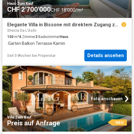
Haus
·
Zum Kauf
CHF 2'700'000
CHF 18'000/m²
Elegante Villa in Bissone mit direktem Zugang zum Luganosee
Strecia Da L'Asilo
150
m²
4
Zimmer
3
Badezimmer
Haus
·
Garten
·
Balkon
·
Terrasse
·
Kamin
Details ansehen
Seit 0 Wochen
bei
Properstar
Foto anschauen
Villa
·
Zum Kauf
Preis auf Anfrage
NEU