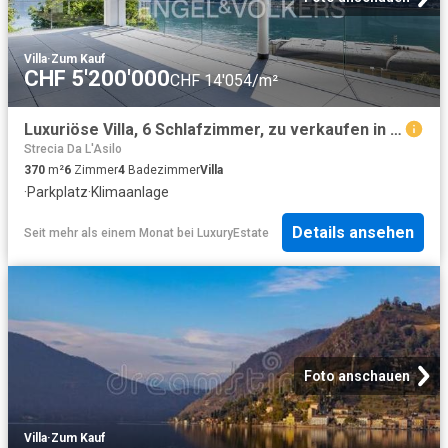
Villa
·
Zum Kauf
CHF 5'200'000
CHF 14'054/m²
Luxuriöse Villa, 6 Schlafzimmer, zu verkaufen in Vico Morcote, Tessin
Strecia Da L'Asilo
370
m²
6
Zimmer
4
Badezimmer
Villa
·
Parkplatz
·
Klimaanlage
Details ansehen
Seit mehr als einem Monat
bei
LuxuryEstate
Foto anschauen
Villa
·
Zum Kauf