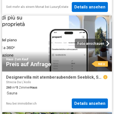
Details ansehen
Seit mehr als einem Monat
bei
LuxuryEstate
Foto anschauen
Haus
·
Zum Kauf
Preis auf Anfrage
NEU
Designervilla mit atemberaubendem Seeblick, SPA und Innenpool Vico Morcote
Strecia Da L'Asilo
260
m²
5
Zimmer
Haus
·
Sauna
Details ansehen
Neu
bei
immobilier.ch