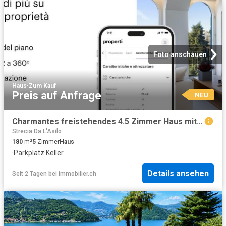
Foto anschauen
Haus
·
Zum Kauf
Preis auf Anfrage
NEU
Charmantes freistehendes 4.5 Zimmer Haus mit Seesicht und Ausbaupotenzial in Bissone
Strecia Da L'Asilo
180
m²
5
Zimmer
Haus
·
Parkplatz
·
Keller
Details ansehen
Seit 2 Tagen
bei
immobilier.ch