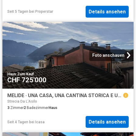
Details ansehen
Seit 5 Tagen
bei
Properstar
Foto anschauen
Haus
·
Zum Kauf
CHF 725'000
MELIDE · UNA CASA, UNA CANTINA STORICA E UNA COLLEZIONE DI VINI CHE RESTA
Strecia Da L'Asilo
3
Zimmer
2
Badezimmer
Haus
Details ansehen
Seit 4 Tagen
bei
Icasa