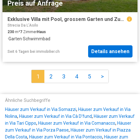
Preis auf Anfrage
Exklusive Villa mit Pool, grossem Garten und Zugang zu einem Privatstrand in Figino
Strecia Da L'Asilo
230
m²
7
Zimmer
Haus
·
Garten
·
Schwimmbad
Details ansehen
Seit 6 Tagen
bei
immobilier.ch
1
2
3
4
5
>
Ähnliche Suchbegriffe
Häuser zum Verkauf in Via Somazzi
,
Häuser zum Verkauf in Via
Nolina
,
Häuser zum Verkauf in Via Cà D'fund
,
Häuser zum Verkauf
in Via Tari Cippo
,
Häuser zum Verkauf in Via Comanacco
,
Häuser
zum Verkauf in Via Porza Paese
,
Häuser zum Verkauf in Piazza
Della Costa
,
Häuser zum Verkauf in Via Pontaccio
,
Häuser zum