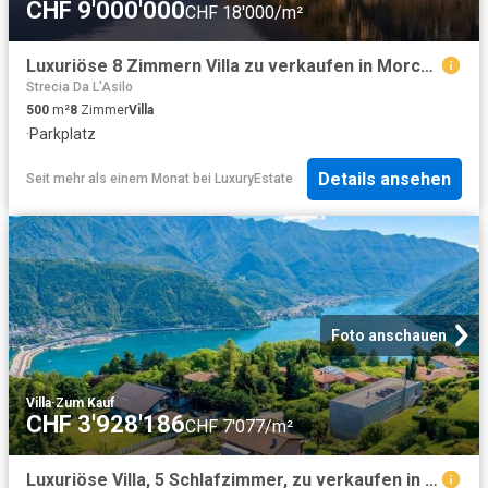
CHF 9'000'000
CHF 18'000/m²
Luxuriöse 8 Zimmern Villa zu verkaufen in Morcote, Tessin
Strecia Da L'Asilo
500
m²
8
Zimmer
Villa
·
Parkplatz
Details ansehen
Seit mehr als einem Monat
bei
LuxuryEstate
Foto anschauen
Villa
·
Zum Kauf
CHF 3'928'186
CHF 7'077/m²
Luxuriöse Villa, 5 Schlafzimmer, zu verkaufen in Carona, Lugano, Kanton Tessin