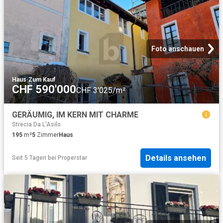
Foto anschauen
Haus
·
Zum Kauf
CHF 590'000
CHF 3'025/m²
GERÄUMIG, IM KERN MIT CHARME
Strecia Da L'Asilo
195
m²
5
Zimmer
Haus
Details ansehen
Seit 5 Tagen
bei
Properstar