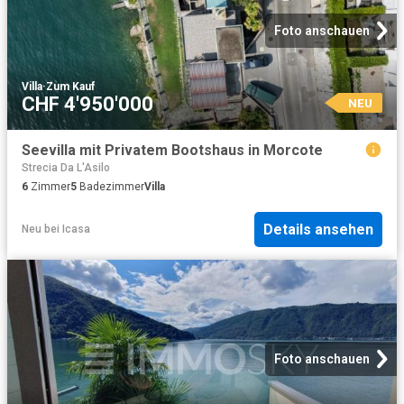
Foto anschauen
Villa
·
Zum Kauf
CHF 4'950'000
NEU
Seevilla mit Privatem Bootshaus in Morcote
Strecia Da L'Asilo
6
Zimmer
5
Badezimmer
Villa
Details ansehen
Neu
bei
Icasa
Foto anschauen