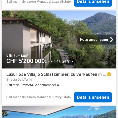
Details ansehen
Seit mehr als einem Monat
bei
LuxuryEstate
Foto anschauen
Villa
·
Zum Kauf
CHF 5'200'000
CHF 14'054/m²
Luxuriöse Villa, 6 Schlafzimmer, zu verkaufen in Vico Morcote, Tessin
Strecia Da L'Asilo
370
m²
2
Zimmer
4
Badezimmer
Villa
Details ansehen
Seit mehr als einem Monat
bei
LuxuryEstate