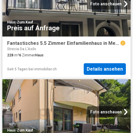
Foto anschauen
Haus
·
Zum Kauf
Preis auf Anfrage
Fantastisches 5.5 Zimmer Einfamilienhaus in Melide, Kanton Tessin
Strecia Da L'Asilo
228
m²
6
Zimmer
Haus
Details ansehen
Seit 5 Tagen
bei
immobilier.ch
Foto anschauen
Haus
·
Zum Kauf