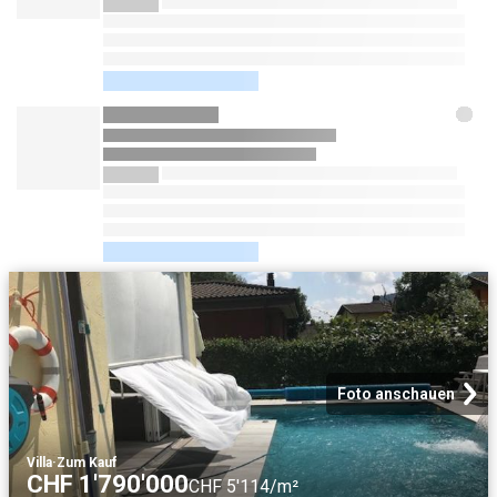
Foto anschauen
Villa
·
Zum Kauf
CHF 1'790'000
CHF 5'114/m²