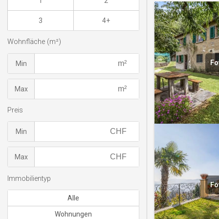
1
2
3
4+
Wohnfläche (m²)
Fo
Min
Max
Preis
Min
Max
Immobilientyp
Fo
Alle
Wohnungen