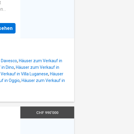
t
en
etet
 von
nsehen
en
ängigen
n Davesco
,
Häuser zum Verkauf in
sche
in Dino
,
Häuser zum Verkauf in
lt in 2
Verkauf in Villa Luganese
,
Häuser
f in Oggio
,
Häuser zum Verkauf in
h über
ügiges
n,
CHF 990'000
hküche,