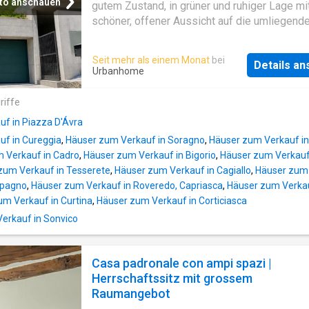
to anschauen
gutem Zustand, in grüner und ruhiger Lage mi
schöner, offener Aussicht auf die umliegend
Hügel und Täler. Die sonnige Liegenschaft bi
grosszügige Räume und liegt nur 15 Minuten
Seit mehr als einem Monat
bei
Details a
Lugano entfernt; Tesserete mit allen wichtig
Urbanhome
Dienstleistungen ist in wenigen Minuten
erreichbar.HIGHLIGHTS– Architektenvilla mit
riffe
internem Lift– Grosszügige, helle und gut
f in Piazza D'Ávra
aufgeteilte Räume– Möglichkeit einer unabh
uf in Cureggia
,
Häuser zum Verkauf in Soragno
,
Häuser zum Verkauf i
2-Zimmer-Einheit– Angenehme zeitgenössi
 Verkauf in Cadro
,
Häuser zum Verkauf in Bigorio
,
Häuser zum Verkauf 
Architektur– Grundstück ca. 1’199 m2, aufgetei
zum Verkauf in Tesserete
,
Häuser zum Verkauf in Cagiallo
,
Häuser zum 
ParzellenVILLAWohnfläche ca. 320 m2 und
opagno
,
Häuser zum Verkauf in Roveredo, Capriasca
,
Häuser zum Verkau
Nebenräume ca. 60 m2.Die Villa erstreckt sic
um Verkauf in Curtina
,
Häuser zum Verkauf in Corticiasca
4 Etagen, die durch einen bequemen Aufzug
verbunden sind. Sie verfügt über ein grossz
rkauf in Sonvico
Wohnzimmer mit Kamin, gut ausgestattete
Wohnküche, Essbereich, schöner Wintergarte
Casa padronale con ampi spazi |
Arbeits-/TV-Zimmer, 3 Schlafzimmer,
Herrschaftssitz mit grossem
Panoramaterrasse, 3 Badezimmer, grosser
Raumangebot
Mehrzweckraum (Fitness oder Hobby), Wasc