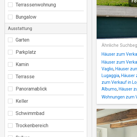
Fo
Terrassenwohnung
Bungalow
Ausstattung
Garten
Ähnliche Suchbeg
Parkplatz
Häuser zum Verkau
Häuser zum Verka
Kamin
Vaglio
,
Häuser zum
Lugaggia
,
Häuser 
Terrasse
zum Verkauf in L
Panoramablick
Albumo
,
Häuser z
Wohnungen zum Ve
Keller
Schwimmbad
Trockenbereich