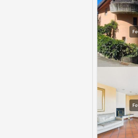
Fo
Fo