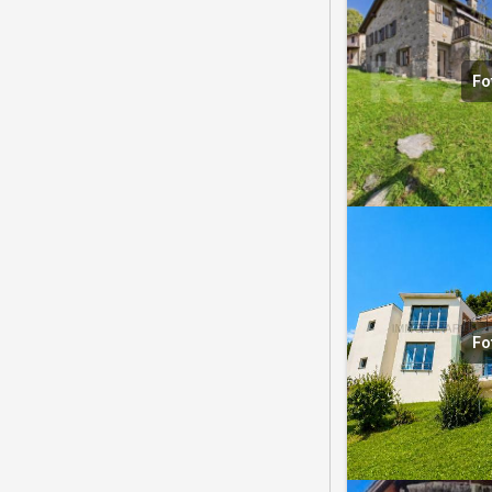
Fo
Fo