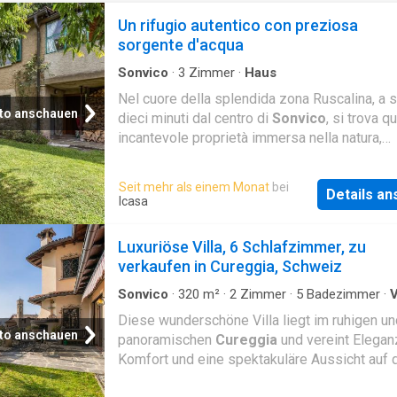
Un rifugio autentico con preziosa
sorgente d'acqua
Sonvico
·
3
Zimmer
·
Haus
Nel cuore della splendida zona Ruscalina, a s
to anschauen
dieci minuti dal centro di
Sonvico
, si trova q
incantevole proprietà immersa nella natura,
facilmente raggiungibile in auto e perfetta pe
…
Seit mehr als einem Monat
bei
Details a
Icasa
Luxuriöse Villa, 6 Schlafzimmer, zu
verkaufen in Cureggia, Schweiz
Sonvico
·
320
m²
·
2
Zimmer
·
5
Badezimmer
·
V
Parkplatz
Diese wunderschöne Villa liegt im ruhigen un
to anschauen
panoramischen
Cureggia
und vereint Elegan
Komfort und eine spektakuläre Aussicht auf 
Luganersee. Die großzügigen Räume und gr