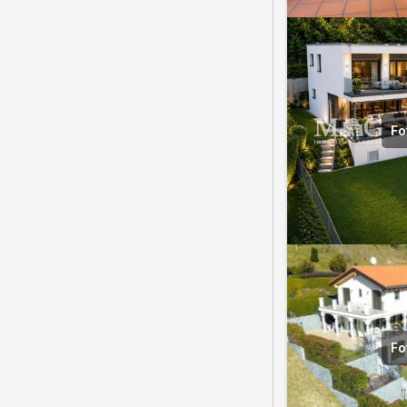
Fo
Fo