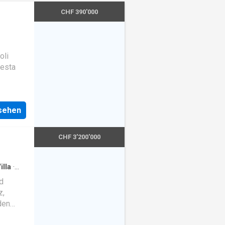
CHF 390'000
oli
uesta
r chi de
nsehen
CHF 3'200'000
illa
·
d
z,
den
oßen