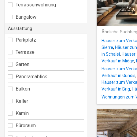
Terrassenwohnung
Bungalow
Ausstattung
Ähnliche Suchbeg
Parkplatz
Häuser zum Verkau
Sierre
,
Häuser zum
Terrasse
in Schalei
,
Häuser 
Verkauf in Miège
,
Garten
Häuser zum Verka
Verkauf in Gundis
Panoramablick
Häuser zum Verkau
Balkon
Verkauf in Brig
,
Hä
Wohnungen zum Ve
Keller
Kamin
Büroraum