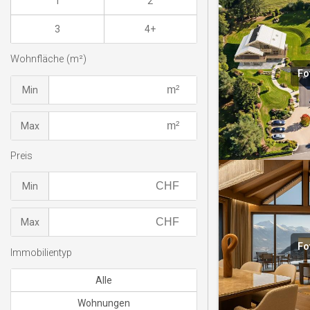
1
2
3
4+
Wohnfläche (m²)
Fo
Min
Max
Preis
Min
Max
Fo
Immobilientyp
Alle
Wohnungen