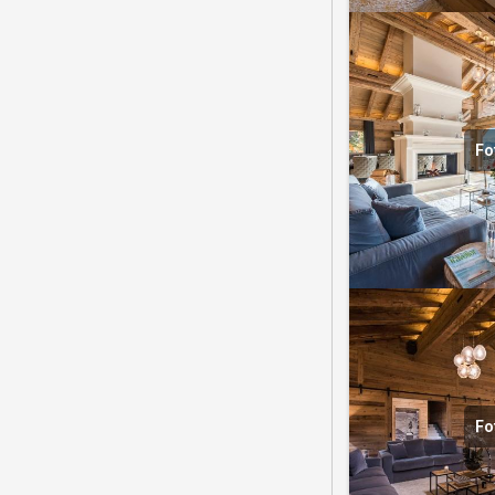
Fo
Fo