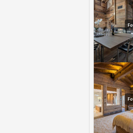
Fo
Fo