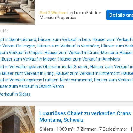
Seit 2 Wochen
bei
LuxuryEstate
>
Details a
Mansion Properties
riffe
f in Saint-Léonard
,
Häuser zum Verkauf in Lens
,
Häuser zum Verkauf 
 Verkauf in Icogne
,
Häuser zum Verkauf in Venthône
,
Häuser zum Verk
zum Verkauf in Chippis
,
Häuser zum Verkauf in Crans-Montana
,
Häuser
Häuser zum Verkauf in Miesen
,
Häuser zum Verkauf in Anniviers
uf in Verwaltungskreis Obersimmental-Saanen
,
Häuser zum Verkauf in
,
Häuser zum Verkauf in Ering
,
Häuser zum Verkauf in Entremont
,
Häuse
f in Verwaltungskreis Frutigen-Niedersimmental
,
Häuser zum Verkauf 
user zum Verkauf in Östlich Raron
rkauf in Siders
Luxuriöses Chalet zu verkaufen Crans
Montana, Schweiz
Siders
·
1’300
m²
·
7
Zimmer
·
7
Badezimmer
·