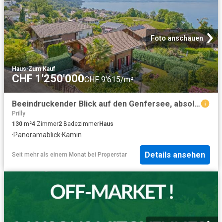
Foto anschauen
Haus
·
Zum Kauf
CHF 1'250'000
CHF 9'615/m²
Beeindruckender Blick auf den Genfersee, absolute Ruhe
Prilly
130
m²
4
Zimmer
2
Badezimmer
Haus
·
Panoramablick
·
Kamin
Details ansehen
Seit mehr als einem Monat
bei
Properstar