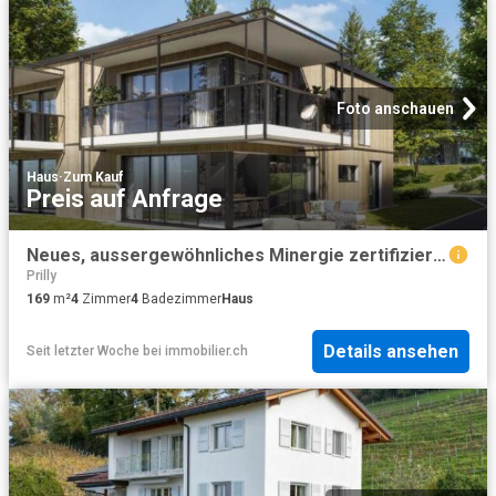
Foto anschauen
Haus
·
Zum Kauf
Preis auf Anfrage
Neues, aussergewöhnliches Minergie zertifiziertes Projekt!
Prilly
169
m²
4
Zimmer
4
Badezimmer
Haus
Details ansehen
Seit letzter Woche
bei
immobilier.ch