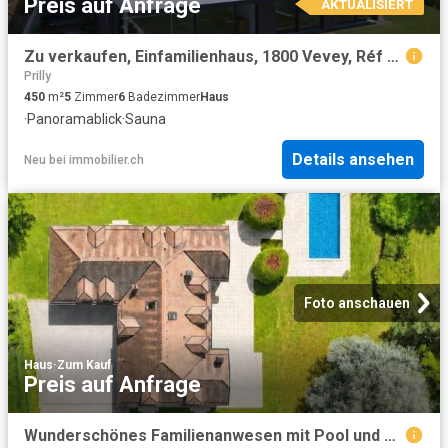
Preis auf Anfrage
AKTUALISIERT
Zu verkaufen, Einfamilienhaus, 1800 Vevey, Réf 5255
Prilly
450
m²
5
Zimmer
6
Badezimmer
Haus
·
Panoramablick
·
Sauna
Details ansehen
Neu
bei
immobilier.ch
Foto anschauen
Haus
·
Zum Kauf
Preis auf Anfrage
Wunderschönes Familienanwesen mit Pool und grosszügigem Grundstück