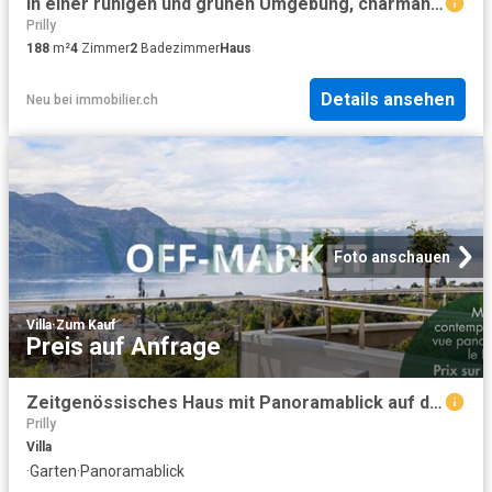
In einer ruhigen und grünen Umgebung, charmantes Einfamilienhaus in unmittelbarer Nähe zum Stadtzentrum
Prilly
188
m²
4
Zimmer
2
Badezimmer
Haus
Details ansehen
Neu
bei
immobilier.ch
Foto anschauen
Villa
·
Zum Kauf
Preis auf Anfrage
Zeitgenössisches Haus mit Panoramablick auf den Genfersee
Prilly
Villa
·
Garten
·
Panoramablick