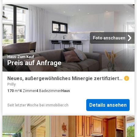
Foto anschauen
Haus
·
Zum Kauf
Preis auf Anfrage
Neues, außergewöhnliches Minergie zertifiziertes Projekt!
Prilly
170
m²
4
Zimmer
4
Badezimmer
Haus
Details ansehen
Seit letzter Woche
bei
immobilier.ch