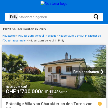
1’829 häuser kaufen in Prilly
Hauptseite
>
Häuser zum Verkauf in Waadt
>
Häuser zum Verkauf in District de
l'Ouest lausannois
>
Häuser zum Verkauf in Prilly
Foto anschauen
Haus
·
Zum Kauf
CHF 1'700'000
CHF 11'486/m²
Prächtige Villa von Charakter an den Toren von Lausanne