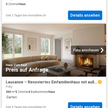
5
Zimmer
Haus
Details ansehen
Seit 2 Tagen
bei
immobilier.ch
Foto anschauen
Haus
·
Zum Kauf
Preis auf Anfrage
Lausanne – Renoviertes Einfamilienhaus mit außergewöhnlichem Garten
Prilly
360
m²
5
Zimmer
4
Badezimmer
Haus
·
Garten
Details ansehen
Seit 4 Tagen
bei
immobilier.ch