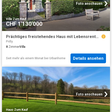
Foto anschauen
Villa
·
Zum Kauf
CHF 1'130'000
Prächtiges freistehendes Haus mit Lebensrente, ohne Miete bewohnt und mit Blick auf den Jura
Prilly
8
Zimmer
Villa
Details ansehen
Seit mehr als einem Monat
bei
Urbanhome
Foto anschauen
Haus
·
Zum Kauf