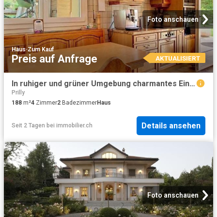
Foto anschauen
Haus
·
Zum Kauf
Preis auf Anfrage
AKTUALISIERT
In ruhiger und grüner Umgebung charmantes Einfamilienhaus in der Nähe des Stadtzentrums
Prilly
188
m²
4
Zimmer
2
Badezimmer
Haus
Details ansehen
Seit 2 Tagen
bei
immobilier.ch
Foto anschauen