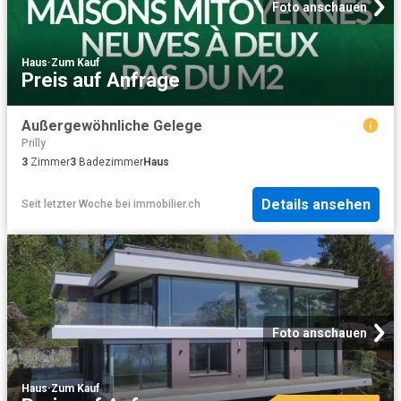
Foto anschauen
Haus
·
Zum Kauf
Preis auf Anfrage
Außergewöhnliche Gelege
Prilly
3
Zimmer
3
Badezimmer
Haus
Details ansehen
Seit letzter Woche
bei
immobilier.ch
Foto anschauen
Haus
·
Zum Kauf