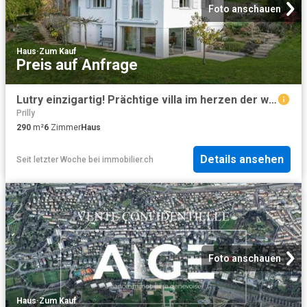
Foto anschauen
Haus
·
Zum Kauf
Preis auf Anfrage
Lutry einzigartig! Prächtige villa im herzen der weinberge
Prilly
290
m²
6
Zimmer
Haus
Details ansehen
Seit letzter Woche
bei
immobilier.ch
Foto anschauen
Haus
·
Zum Kauf