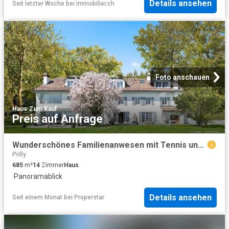
Details ansehen
Seit letzter Woche
bei
immobilier.ch
Foto anschauen
Haus
·
Zum Kauf
Preis auf Anfrage
Wunderschönes Familienanwesen mit Tennis und Seeblick, nahe Morges
Prilly
685
m²
14
Zimmer
Haus
·
Panoramablick
Details ansehen
Seit einem Monat
bei
Properstar