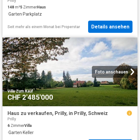
Prilly
148
m²
5
Zimmer
Haus
·
Garten
·
Parkplatz
Details ansehen
Seit mehr als einem Monat
bei
Properstar
Foto anschauen
Villa
·
Zum Kauf
CHF 2'485'000
Haus zu verkaufen, Prilly, in Prilly, Schweiz
Prilly
6
Zimmer
Villa
·
Garten
·
Keller