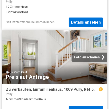
Prilly
10
Zimmer
Haus
·
Schwimmbad
Details ansehen
Seit letzter Woche
bei
immobilier.ch
Foto anschauen
Haus
·
Zum Kauf
Preis auf Anfrage
Zu verkaufen, Einfamilienhaus, 1009 Pully, Réf 5938
Prilly
6
Zimmer
3
Badezimmer
Haus