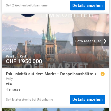
Details ansehen
Seit 2 Wochen
bei
Urbanhome
Foto anschauen
Villa
·
Zum Kauf
CHF 1'950'000
Exklusivität auf dem Markt – Doppelhaushälfte zum Entdecken
Prilly
Villa
·
Terrasse
Details ansehen
Seit letzter Woche
bei
Urbanhome