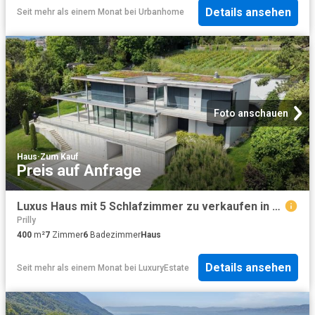
Details ansehen
Seit mehr als einem Monat
bei
Urbanhome
Foto anschauen
Haus
·
Zum Kauf
Preis auf Anfrage
Luxus Haus mit 5 Schlafzimmer zu verkaufen in Lausanne, Kanton Waadt
Prilly
400
m²
7
Zimmer
6
Badezimmer
Haus
Details ansehen
Seit mehr als einem Monat
bei
LuxuryEstate