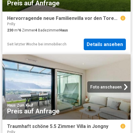
Preis auf Anfrage
Hervorragende neue Familienvilla vor den Toren Lausannes eine echte Gelegenheit!
Prilly
230
m²
6
Zimmer
4
Badezimmer
Haus
Details ansehen
Seit letzter Woche
bei
immobilier.ch
Foto anschauen
Haus
·
Zum Kauf
Preis auf Anfrage
Traumhaft schöne 5.5 Zimmer Villa in Jongny
Prilly