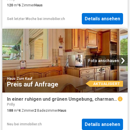
120
m²
6
Zimmer
Haus
Details ansehen
Seit letzter Woche
bei
immobilier.ch
Foto anschauen
Haus
·
Zum Kauf
Preis auf Anfrage
AKTUALISIERT
In einer ruhigen und grünen Umgebung, charmantes Einfamilienhaus in unmittelbarer Nähe zum Stadtzentrum
Prilly
188
m²
4
Zimmer
2
Badezimmer
Haus
Details ansehen
Neu
bei
immobilier.ch