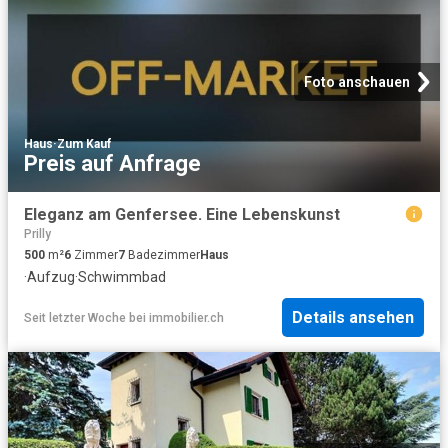
Foto anschauen
Haus
·
Zum Kauf
Preis auf Anfrage
Eleganz am Genfersee. Eine Lebenskunst
Prilly
500
m²
6
Zimmer
7
Badezimmer
Haus
·
Aufzug
·
Schwimmbad
Details ansehen
Seit letzter Woche
bei
immobilier.ch