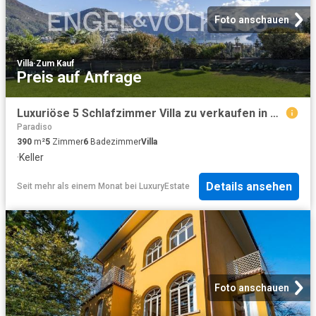
Foto anschauen
Villa
·
Zum Kauf
Preis auf Anfrage
Luxuriöse 5 Schlafzimmer Villa zu verkaufen in Porza, Tessin
Paradiso
390
m²
5
Zimmer
6
Badezimmer
Villa
·
Keller
Details ansehen
Seit mehr als einem Monat
bei
LuxuryEstate
Foto anschauen