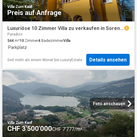
Villa
·
Zum Kauf
Preis auf Anfrage
Luxuriöse 10 Zimmer Villa zu verkaufen in Sorengo, Tessin
Paradiso
544
m²
10
Zimmer
4
Badezimmer
Villa
·
Parkplatz
Details ansehen
Seit mehr als einem Monat
bei
LuxuryEstate
Foto anschauen
Villa
·
Zum Kauf
CHF 3'500'000
CHF 7'777/m²