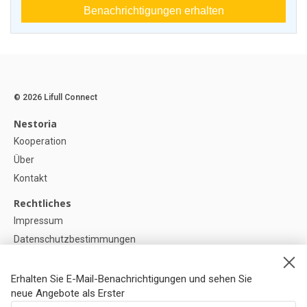
Benachrichtigungen erhalten
© 2026 Lifull Connect
Nestoria
Kooperation
Über
Kontakt
Rechtliches
Impressum
Datenschutzbestimmungen
Politik zur Verwendung von Cookies
Cookie-Einstellunge
Erhalten Sie E-Mail-Benachrichtigungen und sehen Sie
neue Angebote als Erster
Hilfe