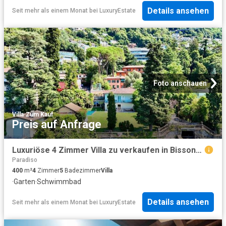
Details ansehen
Seit mehr als einem Monat
bei
LuxuryEstate
Foto anschauen
Villa
·
Zum Kauf
Preis auf Anfrage
Luxuriöse 4 Zimmer Villa zu verkaufen in Bissone, Kanton Tessin
Paradiso
400
m²
4
Zimmer
5
Badezimmer
Villa
·
Garten
·
Schwimmbad
Details ansehen
Seit mehr als einem Monat
bei
LuxuryEstate