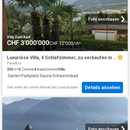
Foto anschauen
Villa
·
Zum Kauf
CHF 3'000'000
CHF 12'000/m²
Luxuriöse Villa, 4 Schlafzimmer, zu verkaufen in Montagnola, Tessin
Paradiso
250
m²
6
Zimmer
4
Badezimmer
Villa
·
Garten
·
Parkplatz
·
Sauna
·
Schwimmbad
Details ansehen
Seit mehr als einem Monat
bei
LuxuryEstate
Foto anschauen