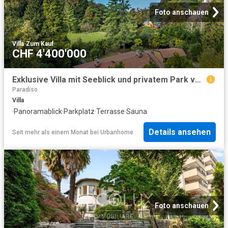
Foto anschauen
Villa
·
Zum Kauf
CHF 4'400'000
Exklusive Villa mit Seeblick und privatem Park von über 6.000 qm
Paradiso
Villa
·
Panoramablick
·
Parkplatz
·
Terrasse
·
Sauna
Details ansehen
Seit mehr als einem Monat
bei
Urbanhome
Foto anschauen