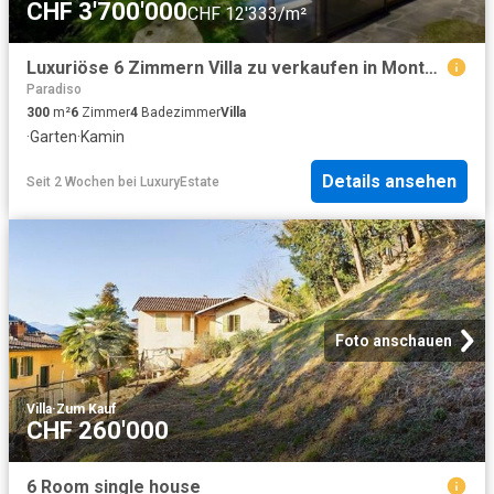
CHF 3'700'000
CHF 12'333/m²
Luxuriöse 6 Zimmern Villa zu verkaufen in Montagnola, Tessin
Paradiso
300
m²
6
Zimmer
4
Badezimmer
Villa
·
Garten
·
Kamin
Details ansehen
Seit 2 Wochen
bei
LuxuryEstate
Foto anschauen
Villa
·
Zum Kauf
CHF 260'000
6 Room single house