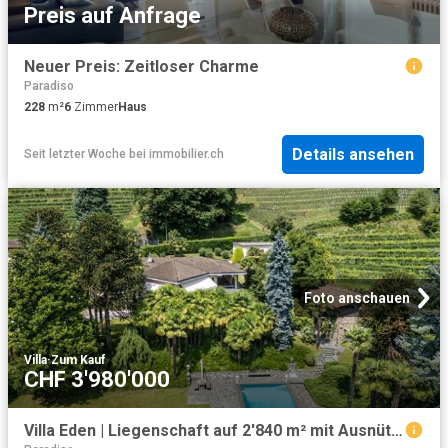
Preis auf Anfrage
Neuer Preis: Zeitloser Charme
Paradiso
228
m²
6
Zimmer
Haus
Details ansehen
Seit letzter Woche
bei
immobilier.ch
Foto anschauen
Villa
·
Zum Kauf
CHF 3'980'000
Villa Eden | Liegenschaft auf 2'840 m² mit Ausnützungsreserve