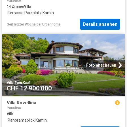
Paradiso
14
Zimmer
Villa
·
Terrasse
·
Parkplatz
·
Kamin
Details ansehen
Seit letzter Woche
bei
Urbanhome
Foto anschauen
Villa
·
Zum Kauf
CHF 12'900'000
Villa Rovellina
Paradiso
Villa
·
Panoramablick
·
Kamin