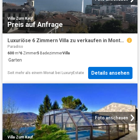
Villa
·
Zum Kauf
Preis auf Anfrage
Luxuriöse 6 Zimmern Villa zu verkaufen in Montagnola, Tessin
Paradiso
600
m²
6
Zimmer
5
Badezimmer
Villa
·
Garten
Details ansehen
Seit mehr als einem Monat
bei
LuxuryEstate
Foto anschauen
Villa
·
Zum Kauf