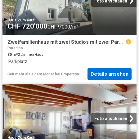
Foto anschauen
Haus
·
Zum Kauf
CHF 720'000
CHF 9'000/m²
Zweifamilienhaus mit zwei Studios mit zwei Parkplätzen in strategischer Lage/Zweifamilienhaus mit zwei Einzimmerwohnungen
Paradiso
80
m²
2
Zimmer
Haus
·
Parkplatz
Details ansehen
Seit mehr als einem Monat
bei
Properstar
Foto anschauen
Haus
·
Zum Kauf