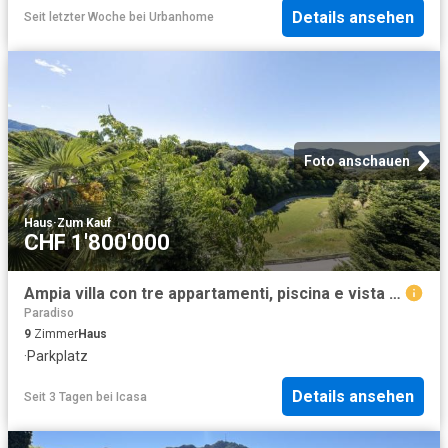
Details ansehen
Seit letzter Woche
bei
Urbanhome
Foto anschauen
Haus
·
Zum Kauf
CHF 1'800'000
Ampia villa con tre appartamenti, piscina e vista aperta
Paradiso
9
Zimmer
Haus
·
Parkplatz
Details ansehen
Seit 3 Tagen
bei
Icasa