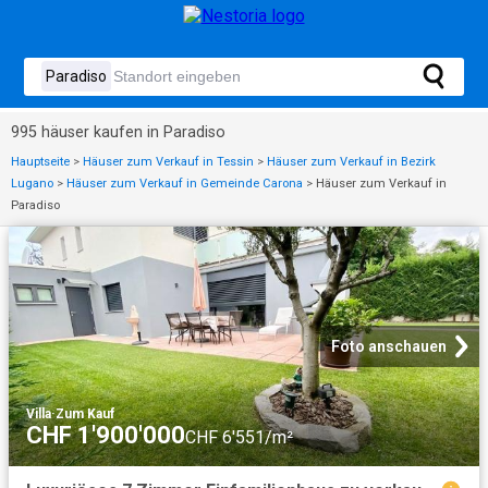
995 häuser kaufen in Paradiso
Hauptseite
>
Häuser zum Verkauf in Tessin
>
Häuser zum Verkauf in Bezirk
Lugano
>
Häuser zum Verkauf in Gemeinde Carona
>
Häuser zum Verkauf in
Paradiso
Foto anschauen
Villa
·
Zum Kauf
CHF 1'900'000
CHF 6'551/m²