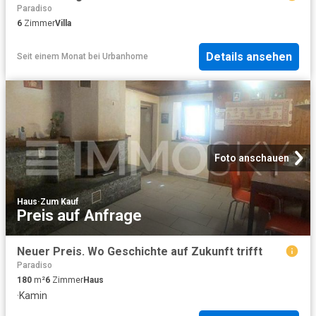
Paradiso
6
Zimmer
Villa
Details ansehen
Seit einem Monat
bei
Urbanhome
Foto anschauen
Haus
·
Zum Kauf
Preis auf Anfrage
Neuer Preis. Wo Geschichte auf Zukunft trifft
Paradiso
180
m²
6
Zimmer
Haus
·
Kamin