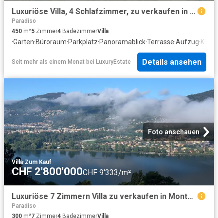
Luxuriöse Villa, 4 Schlafzimmer, zu verkaufen in Muzzano, Schweiz
Paradiso
450
m²
5
Zimmer
4
Badezimmer
Villa
·
Garten
·
Büroraum
·
Parkplatz
·
Panoramablick
·
Terrasse
·
Aufzug
·
Klima
Details ansehen
Seit mehr als einem Monat
bei
LuxuryEstate
Foto anschauen
Villa
·
Zum Kauf
CHF 2'800'000
CHF 9'333/m²
Luxuriöse 7 Zimmern Villa zu verkaufen in Montagnola, Tessin
Paradiso
300
m²
7
Zimmer
4
Badezimmer
Villa