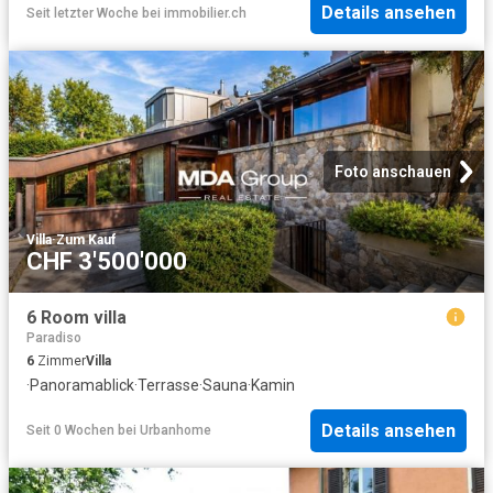
Details ansehen
Seit letzter Woche
bei
immobilier.ch
Foto anschauen
Villa
·
Zum Kauf
CHF 3'500'000
6 Room villa
Paradiso
6
Zimmer
Villa
·
Panoramablick
·
Terrasse
·
Sauna
·
Kamin
Details ansehen
Seit 0 Wochen
bei
Urbanhome