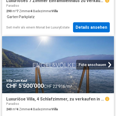
Luxuriöses 7 Zimmer Einfamilienhaus zu verkaufen in Cadempino, Kanton Tessin
Paradiso
290
m²
7
Zimmer
4
Badezimmer
Villa
·
Garten
·
Parkplatz
Details ansehen
Seit mehr als einem Monat
bei
LuxuryEstate
Foto anschauen
Villa
·
Zum Kauf
CHF 5'500'000
CHF 22'916/m²
Luxuriöse Villa, 4 Schlafzimmer, zu verkaufen in Bissone, Schweiz
Paradiso
240
m²
4
Zimmer
4
Badezimmer
Villa