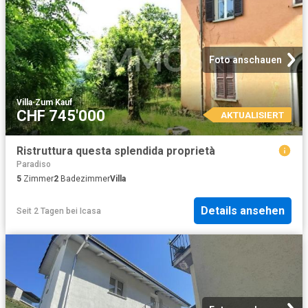
Foto anschauen
Villa
·
Zum Kauf
CHF 745'000
AKTUALISIERT
Ristruttura questa splendida proprietà
Paradiso
5
Zimmer
2
Badezimmer
Villa
Details ansehen
Seit 2 Tagen
bei
Icasa