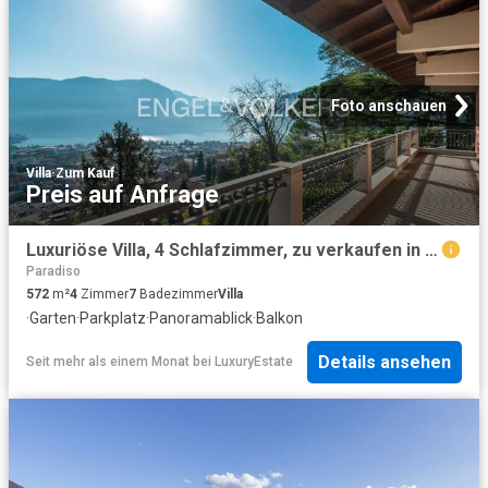
Foto anschauen
Villa
·
Zum Kauf
Preis auf Anfrage
Luxuriöse Villa, 4 Schlafzimmer, zu verkaufen in Massagno, Schweiz
Paradiso
572
m²
4
Zimmer
7
Badezimmer
Villa
·
Garten
·
Parkplatz
·
Panoramablick
·
Balkon
Details ansehen
Seit mehr als einem Monat
bei
LuxuryEstate