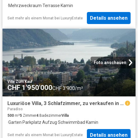
·
Mehrzweckraum
·
Terrasse
·
Kamin
Details ansehen
Seit mehr als einem Monat
bei
LuxuryEstate
Foto anschauen
Villa
·
Zum Kauf
CHF 1'950'000
CHF 3'900/m²
Luxuriöse Villa, 3 Schlafzimmer, zu verkaufen in Agno, Schweiz
Paradiso
500
m²
5
Zimmer
4
Badezimmer
Villa
·
Garten
·
Parkplatz
·
Aufzug
·
Schwimmbad
·
Kamin
Details ansehen
Seit mehr als einem Monat
bei
LuxuryEstate