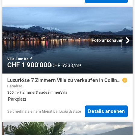
Foto anschauen
Villa
·
Zum Kauf
CHF 1'900'000
CHF 6'333/m²
Luxuriöse 7 Zimmern Villa zu verkaufen in Collina d'Oro, Schweiz
Paradiso
300
m²
7
Zimmer
3
Badezimmer
Villa
·
Parkplatz
Details ansehen
Seit mehr als einem Monat
bei
LuxuryEstate