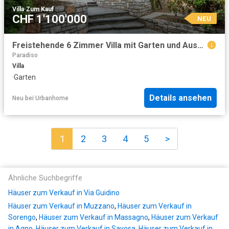
Villa
·
Zum Kauf
CHF 1'100'000
NEU
Freistehende 6 Zimmer Villa mit Garten und Aussenbereichen | Freistehende 6 Zimmer Villa mit Garten und Aussenbereichen
Paradiso
Villa
·
Garten
Details ansehen
Neu
bei
Urbanhome
1
2
3
4
5
>
Ähnliche Suchbegriffe
Häuser zum Verkauf in Via Guidino
Häuser zum Verkauf in Muzzano
,
Häuser zum Verkauf in
Sorengo
,
Häuser zum Verkauf in Massagno
,
Häuser zum Verkauf
in Agno
,
Häuser zum Verkauf in Savosa
,
Häuser zum Verkauf in