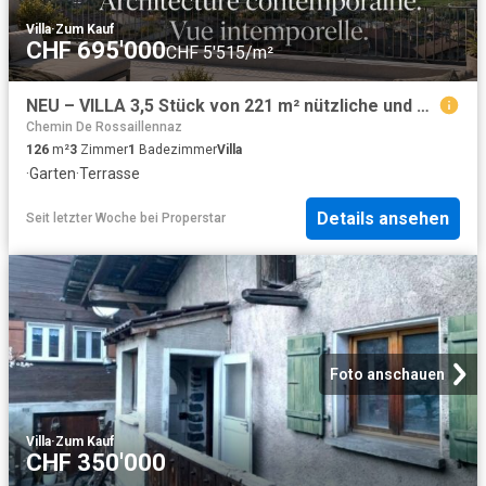
Villa
·
Zum Kauf
CHF 695'000
CHF 5'515/m²
NEU – VILLA 3,5 Stück von 221 m² nützliche und großzügige Außenfassade zum Preis einer Wohnung
Chemin De Rossaillennaz
126
m²
3
Zimmer
1
Badezimmer
Villa
·
Garten
·
Terrasse
Details ansehen
Seit letzter Woche
bei
Properstar
Foto anschauen
Villa
·
Zum Kauf
CHF 350'000