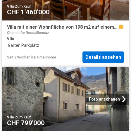
Villa
·
Zum Kauf
CHF 1'460'000
Villa mit einer Wohnfläche von 198 m2 auf einem Grundstück von 1000m2
Chemin De Rossaillennaz
Villa
·
Garten
·
Parkplatz
Details ansehen
Seit 2 Wochen
bei
Urbanhome
Foto anschauen
Villa
·
Zum Kauf
CHF 799'000