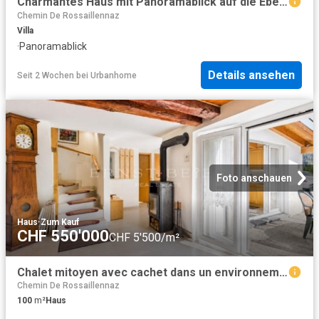
Charmantes Haus mit Panoramablick auf die Ebene
Chemin De Rossaillennaz
Villa
·
Panoramablick
Details ansehen
Seit 2 Wochen
bei
Urbanhome
Foto anschauen
Haus
·
Zum Kauf
CHF 550'000
CHF 5'500/m²
Chalet mitoyen avec cachet dans un environnement paisible et verdoyant
Chemin De Rossaillennaz
100
m²
Haus