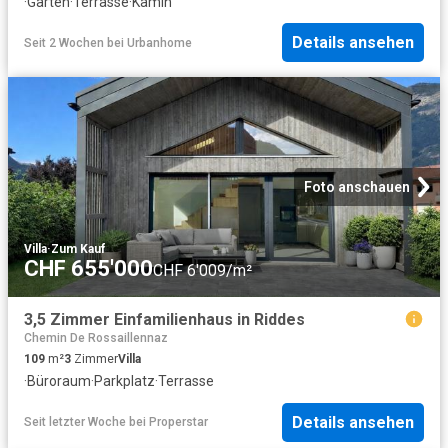
·
Garten
·
Terrasse
·
Kamin
Details ansehen
Seit 2 Wochen
bei
Urbanhome
Foto anschauen
Villa
·
Zum Kauf
CHF 655'000
CHF 6'009/m²
3,5 Zimmer Einfamilienhaus in Riddes
Chemin De Rossaillennaz
109
m²
3
Zimmer
Villa
·
Büroraum
·
Parkplatz
·
Terrasse
Details ansehen
Seit letzter Woche
bei
Properstar