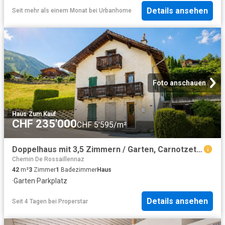
Details ansehen
Seit mehr als einem Monat
bei
Urbanhome
Foto anschauen
Haus
·
Zum Kauf
CHF 235'000
CHF 5'595/m²
Doppelhaus mit 3,5 Zimmern / Garten, Carnotzet und Garage Box enthalten
Chemin De Rossaillennaz
42
m²
3
Zimmer
1
Badezimmer
Haus
·
Garten
·
Parkplatz
Details ansehen
Seit 4 Tagen
bei
Properstar