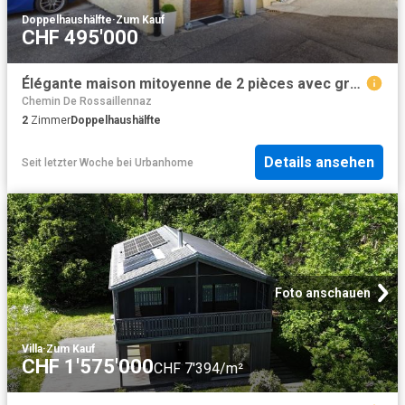
Doppelhaushälfte
·
Zum Kauf
CHF 495'000
Élégante maison mitoyenne de 2 pièces avec grenier, Ardon
Chemin De Rossaillennaz
2
Zimmer
Doppelhaushälfte
Details ansehen
Seit letzter Woche
bei
Urbanhome
Foto anschauen
Villa
·
Zum Kauf
CHF 1'575'000
CHF 7'394/m²