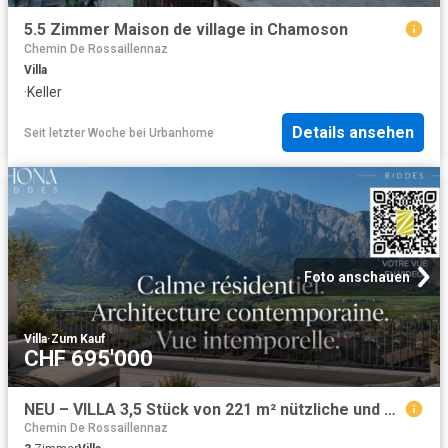
5.5 Zimmer Maison de village in Chamoson
Chemin De Rossaillennaz
Villa
·
Keller
Details ansehen
Seit letzter Woche
bei
Urbanhome
Foto anschauen
Villa
·
Zum Kauf
CHF 695'000
NEU – VILLA 3,5 Stück von 221 m² nützliche und großzügige Außenfassade zum Preis einer Wohnung
Chemin De Rossaillennaz