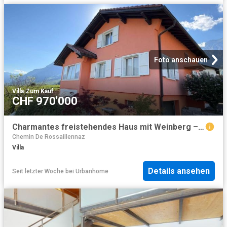
Foto anschauen
Villa
·
Zum Kauf
CHF 970'000
Charmantes freistehendes Haus mit Weinberg – sehr ruhige Gegend
Chemin De Rossaillennaz
Villa
Details ansehen
Seit letzter Woche
bei
Urbanhome