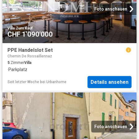
Foto anschauen
Villa
·
Zum Kauf
CHF 1'090'000
PPE Handelslot Set
Chemin De Rossaillennaz
5
Zimmer
Villa
·
Parkplatz
Details ansehen
Seit letzter Woche
bei
Urbanhome
Foto anschauen