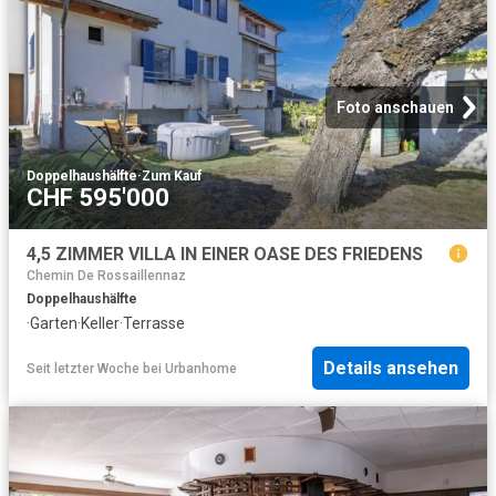
Foto anschauen
Doppelhaushälfte
·
Zum Kauf
CHF 595'000
4,5 ZIMMER VILLA IN EINER OASE DES FRIEDENS
Chemin De Rossaillennaz
Doppelhaushälfte
·
Garten
·
Keller
·
Terrasse
Details ansehen
Seit letzter Woche
bei
Urbanhome