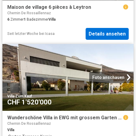
Maison de village 6 pièces à Leytron
Chemin De Rossaillennaz
6
Zimmer
1
Badezimmer
Villa
Details ansehen
Seit letzter Woche
bei
Icasa
Foto anschauen
Villa
·
Zum Kauf
CHF 1'520'000
Wunderschöne Villa in EWG mit grossem Garten und Unterges
Chemin De Rossaillennaz
Villa