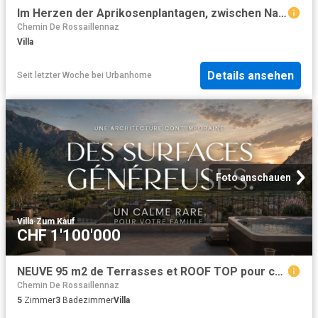
Im Herzen der Aprikosenplantagen, zwischen Natur und Annehmlichkeiten
Chemin De Rossaillennaz
Villa
Details ansehen
Seit letzter Woche
bei
Urbanhome
Foto anschauen
Villa
·
Zum Kauf
CHF 1'100'000
NEUVE 95 m2 de Terrasses et ROOF TOP pour cette VILLA 5.5 pcs de 344 m2 utiles
Chemin De Rossaillennaz
5
Zimmer
3
Badezimmer
Villa