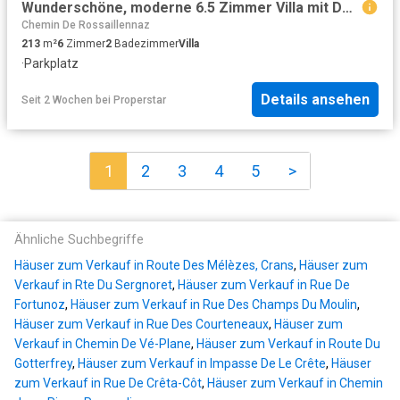
Wunderschöne, moderne 6.5 Zimmer Villa mit Doppelgarage
Chemin De Rossaillennaz
213
m²
6
Zimmer
2
Badezimmer
Villa
·
Parkplatz
Details ansehen
Seit 2 Wochen
bei
Properstar
1
2
3
4
5
>
Ähnliche Suchbegriffe
Häuser zum Verkauf in Route Des Mélèzes, Crans
,
Häuser zum
Verkauf in Rte Du Sergnoret
,
Häuser zum Verkauf in Rue De
Fortunoz
,
Häuser zum Verkauf in Rue Des Champs Du Moulin
,
Häuser zum Verkauf in Rue Des Courteneaux
,
Häuser zum
Verkauf in Chemin De Vé-Plane
,
Häuser zum Verkauf in Route Du
Gotterfrey
,
Häuser zum Verkauf in Impasse De Le Crête
,
Häuser
zum Verkauf in Rue De Crêta-Côt
,
Häuser zum Verkauf in Chemin