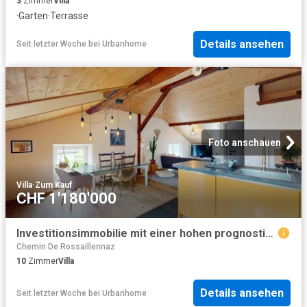
3
Zimmer
Villa
·
Garten
·
Terrasse
Details ansehen
Seit letzter Woche
bei
Urbanhome
Foto anschauen
Villa
·
Zum Kauf
CHF 1'180'000
Investitionsimmobilie mit einer hohen prognostizierten Bruttorendite von 5 %
Chemin De Rossaillennaz
10
Zimmer
Villa
Details ansehen
Seit letzter Woche
bei
Urbanhome