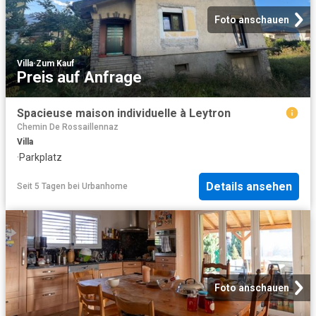
Foto anschauen
Villa
·
Zum Kauf
Preis auf Anfrage
Spacieuse maison individuelle à Leytron
Chemin De Rossaillennaz
Villa
·
Parkplatz
Details ansehen
Seit 5 Tagen
bei
Urbanhome
Foto anschauen