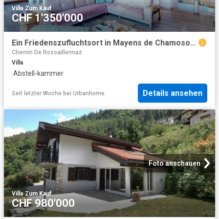
Villa
·
Zum Kauf
CHF 1'350'000
Ein Friedenszufluchtsort in Mayens de Chamoson Natur, Sonne und Panorama
Chemin De Rossaillennaz
Villa
·
Abstell-kammer
Details ansehen
Seit letzter Woche
bei
Urbanhome
Foto anschauen
Villa
·
Zum Kauf
CHF 980'000