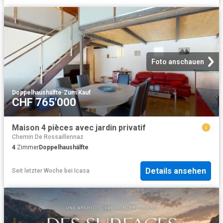
Foto anschauen
Doppelhaushälfte
·
Zum Kauf
CHF 765'000
Maison 4 pièces avec jardin privatif
Chemin De Rossaillennaz
4
Zimmer
Doppelhaushälfte
Details ansehen
Seit letzter Woche
bei
Icasa