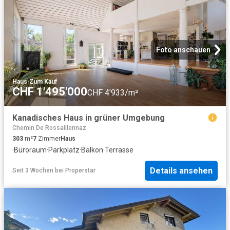
Foto anschauen
Haus
·
Zum Kauf
CHF 1'495'000
CHF 4'933/m²
Kanadisches Haus in grüner Umgebung
Chemin De Rossaillennaz
303
m²
7
Zimmer
Haus
·
Büroraum
·
Parkplatz
·
Balkon
·
Terrasse
Details ansehen
Seit 3 Wochen
bei
Properstar