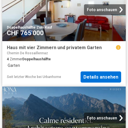
Foto anschauen
Doppelhaushälfte
·
Zum Kauf
CHF 765'000
Haus mit vier Zimmern und privatem Garten
Chemin De Rossaillennaz
4
Zimmer
Doppelhaushälfte
·
Garten
Details ansehen
Seit letzter Woche
bei
Urbanhome
Foto anschauen