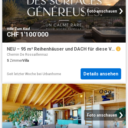
Foto anschauen
Villa
·
Zum Kauf
CHF 1'100'000
NEU – 95 m² Reihenhäuser und DACH für diese VILLA 5,5 Stück 344 m² nützlich
Chemin De Rossaillennaz
5
Zimmer
Villa
Details ansehen
Seit letzter Woche
bei
Urbanhome
Foto anschauen