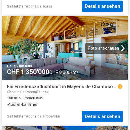
Details ansehen
Seit letzter Woche
bei
Icasa
Foto anschauen
Haus
·
Zum Kauf
CHF 1'350'000
CHF 9'000/m²
Ein Friedenszufluchtsort in Mayens de Chamoson? Natur, Sonne und Panorama
Chemin De Rossaillennaz
150
m²
5
Zimmer
Haus
·
Abstell-kammer
Details ansehen
Seit letzter Woche
bei
Properstar