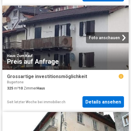
Foto anschauen
Haus
·
Zum Kauf
Preis auf Anfrage
Grossartige investitionsmöglichkeit
Bugertone
325
m²
10
Zimmer
Haus
Details ansehen
Seit letzter Woche
bei
immobilier.ch