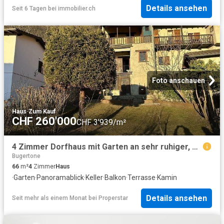
Details ansehen
Seit 6 Tagen
bei
immobilier.ch
Foto anschauen
Haus
·
Zum Kauf
CHF 260'000
CHF 3'939/m²
4 Zimmer Dorfhaus mit Garten an sehr ruhiger, sonniger Aussichtslage / 4 Zimmer Haus im Dorfkern mit sehr ruhigem, sonnigem Garten
Bugertone
66
m²
4
Zimmer
Haus
·
Garten
·
Panoramablick
·
Keller
·
Balkon
·
Terrasse
·
Kamin
Details ansehen
Seit mehr als einem Monat
bei
Properstar