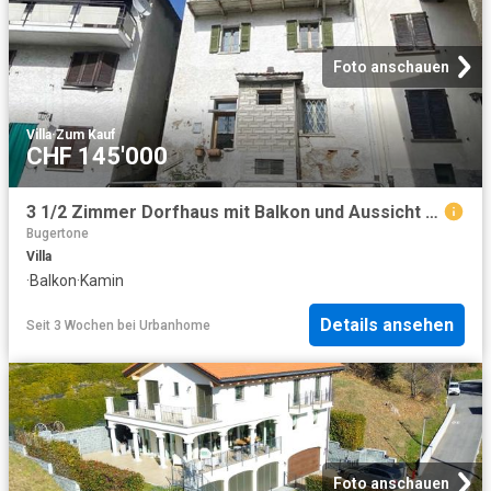
Foto anschauen
Villa
·
Zum Kauf
CHF 145'000
3 1/2 Zimmer Dorfhaus mit Balkon und Aussicht zum Ausbauen / 3 1/2 Zimmer Dorfhaus mit Balkon und Aussicht zum Ausbauen
Bugertone
Villa
·
Balkon
·
Kamin
Details ansehen
Seit 3 Wochen
bei
Urbanhome
Foto anschauen