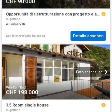
CHF 90'000
Opportunità di ristrutturazione con progetto e ampliamento tetto
Bugertone
4
Zimmer
Villa
Details ansehen
Seit letzter Woche
bei
Icasa
Foto anschauen
Villa
·
Zum Kauf
CHF 198'000
3.5 Room single house
Bugertone