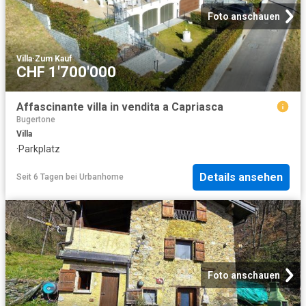
Foto anschauen
Villa
·
Zum Kauf
CHF 1'700'000
Affascinante villa in vendita a Capriasca
Bugertone
Villa
·
Parkplatz
Details ansehen
Seit 6 Tagen
bei
Urbanhome
Foto anschauen