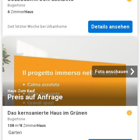
Bugertone
6
Zimmer
Haus
Details ansehen
Seit letzter Woche
bei
Urbanhome
Foto anschauen
Haus
·
Zum Kauf
Preis auf Anfrage
Das kernsanierte Haus im Grünen
Bugertone
108
m²
8
Zimmer
Haus
·
Garten