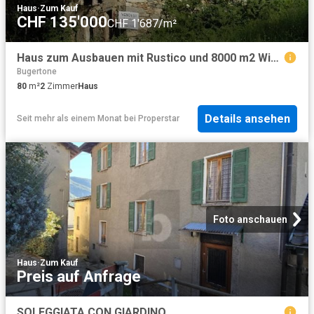
Haus
·
Zum Kauf
CHF 135'000
CHF 1'687/m²
Haus zum Ausbauen mit Rustico und 8000 m2 Wiese und Wald
Bugertone
80
m²
2
Zimmer
Haus
Details ansehen
Seit mehr als einem Monat
bei
Properstar
Foto anschauen
Haus
·
Zum Kauf
Preis auf Anfrage
SOLEGGIATA CON GIARDINO