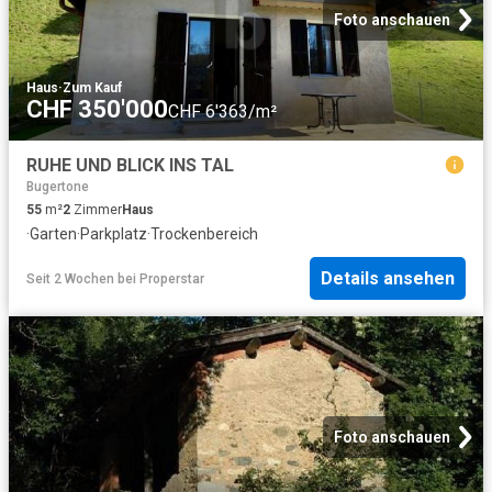
Foto anschauen
Haus
·
Zum Kauf
CHF 350'000
CHF 6'363/m²
RUHE UND BLICK INS TAL
Bugertone
55
m²
2
Zimmer
Haus
·
Garten
·
Parkplatz
·
Trockenbereich
Details ansehen
Seit 2 Wochen
bei
Properstar
Foto anschauen