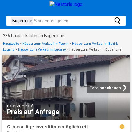
236 häuser kaufen in Bugertone
Hauptseite
>
Häuser zum Verkauf in Tessin
>
Häuser zum Verkauf in Bezirk
Lugano
>
Häuser zum Verkauf in Lugano
>
Häuser zum Verkauf in Bugertone
Foto anschauen
Haus
·
Zum Kauf
Preis auf Anfrage
Grossartige investitionsmöglichkeit