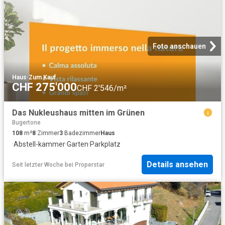
Foto anschauen
Haus
·
Zum Kauf
CHF 275'000
CHF 2'546/m²
Das Nukleushaus mitten im Grünen
Bugertone
108
m²
8
Zimmer
3
Badezimmer
Haus
·
Abstell-kammer
·
Garten
·
Parkplatz
Details ansehen
Seit letzter Woche
bei
Properstar