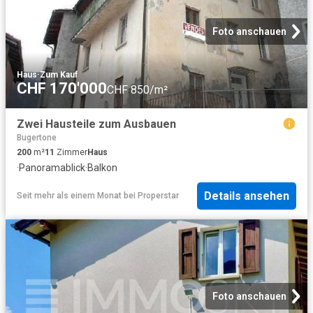
Foto anschauen
Haus
·
Zum Kauf
CHF 170'000
CHF 850/m²
Zwei Hausteile zum Ausbauen
Bugertone
200
m²
11
Zimmer
Haus
·
Panoramablick
·
Balkon
Details ansehen
Seit mehr als einem Monat
bei
Properstar
Foto anschauen