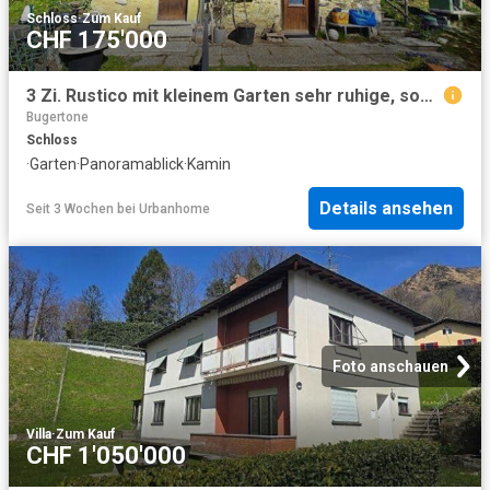
Schloss
·
Zum Kauf
CHF 175'000
3 Zi. Rustico mit kleinem Garten sehr ruhige, sonnige Aussichtslage/Rustico mit 3 Zimmern, kleinem Grundstück, sehr sonnig, ruhig, mit schöner Aussicht
Bugertone
Schloss
·
Garten
·
Panoramablick
·
Kamin
Details ansehen
Seit 3 Wochen
bei
Urbanhome
Foto anschauen
Villa
·
Zum Kauf
CHF 1'050'000