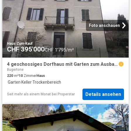
Foto anschauen
Haus
·
Zum Kauf
CHF 395'000
CHF 1'795/m²
4 geschossiges Dorfhaus mit Garten zum Ausbauen / 4 geschossiges Dorfhaus mit Garten zum Ausbauen
Bugertone
220
m²
10
Zimmer
Haus
·
Garten
·
Keller
·
Trockenbereich
Details ansehen
Seit mehr als einem Monat
bei
Properstar