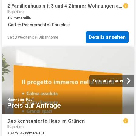
2 Familienhaus mit 3 und 4 Zimmer Wohnungen an Aussichtslage mit Garten und schöner Aussicht
Bugertone
4
Zimmer
Villa
·
Garten
·
Panoramablick
·
Parkplatz
Details ansehen
Seit 3 Wochen
bei
Urbanhome
Foto anschauen
Haus
·
Zum Kauf
Preis auf Anfrage
Das kernsanierte Haus im Grünen
Bugertone
108
m²
8
Zimmer
Haus