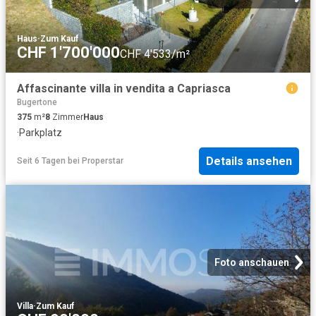
Haus
·
Zum Kauf
CHF 1'700'000
CHF 4'533/m²
Affascinante villa in vendita a Capriasca
Bugertone
375
m²
8
Zimmer
Haus
·
Parkplatz
Details ansehen
Seit 6 Tagen
bei
Properstar
Foto anschauen
Villa
·
Zum Kauf