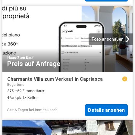
Foto anschauen
Haus
·
Zum Kauf
Preis auf Anfrage
Charmante Villa zum Verkauf in Capriasca
Bugertone
375
m²
9
Zimmer
Haus
·
Parkplatz
·
Keller
Details ansehen
Seit 6 Tagen
bei
immobilier.ch