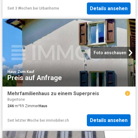
Details ansehen
Seit 3 Wochen
bei
Urbanhome
Foto anschauen
Haus
·
Zum Kauf
Preis auf Anfrage
Mehrfamilienhaus zu einem Superpreis
Bugertone
246
m²
11
Zimmer
Haus
Details ansehen
Seit letzter Woche
bei
immobilier.ch