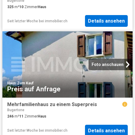
Bugertone
325
m²
10
Zimmer
Haus
Details ansehen
Seit letzter Woche
bei
immobilier.ch
Foto anschauen
Haus
·
Zum Kauf
Preis auf Anfrage
Mehrfamilienhaus zu einem Superpreis
Bugertone
246
m²
11
Zimmer
Haus
Details ansehen
Seit letzter Woche
bei
immobilier.ch