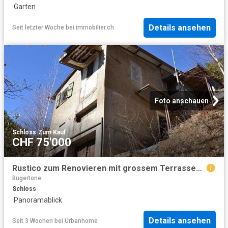
·
Garten
Details ansehen
Seit letzter Woche
bei
immobilier.ch
Foto anschauen
Schloss
·
Zum Kauf
CHF 75'000
Rustico zum Renovieren mit grossem Terrassengrundstück / Rustico zum Renovieren mit Waldgrundstück
Bugertone
Schloss
·
Panoramablick
Details ansehen
Seit 3 Wochen
bei
Urbanhome