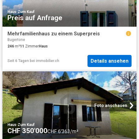
Haus
·
Zum Kauf
Preis auf Anfrage
Mehrfamilienhaus zu einem Superpreis
Bugertone
246
m²
11
Zimmer
Haus
Details ansehen
Seit 6 Tagen
bei
immobilier.ch
Foto anschauen
Haus
·
Zum Kauf
CHF 350'000
CHF 6'363/m²