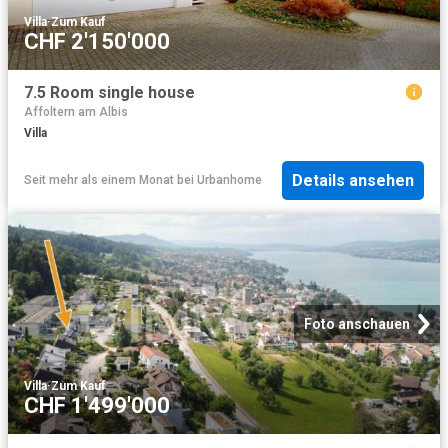
Villa
·
Zum Kauf
CHF 2'150'000
7.5 Room single house
Affoltern am Albis
Villa
Details ansehen
Seit mehr als einem Monat
bei
Urbanhome
Foto anschauen
Villa
·
Zum Kauf
CHF 1'499'000