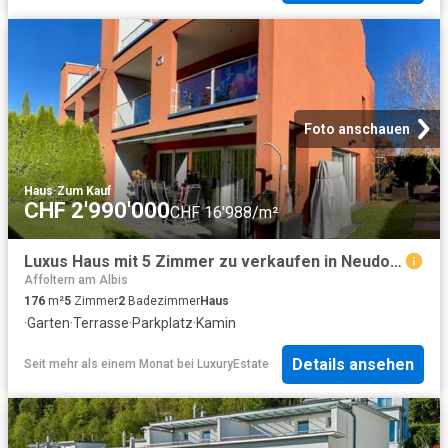
Foto anschauen
Haus
·
Zum Kauf
CHF 2'990'000
CHF 16'988/m²
Luxus Haus mit 5 Zimmer zu verkaufen in Neudorfstrasse, 26, Wädenswil, Horgen, Kanton Zürich
Affoltern am Albis
176
m²
5
Zimmer
2
Badezimmer
Haus
·
Garten
·
Terrasse
·
Parkplatz
·
Kamin
Details ansehen
Seit mehr als einem Monat
bei
LuxuryEstate