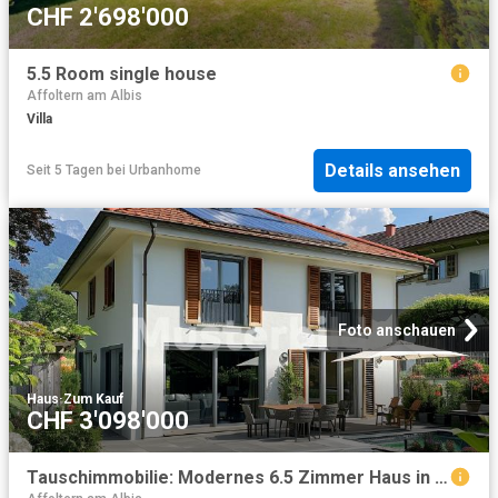
CHF 2'698'000
5.5 Room single house
Affoltern am Albis
Villa
Details ansehen
Seit 5 Tagen
bei
Urbanhome
Foto anschauen
Haus
·
Zum Kauf
CHF 3'098'000
Tauschimmobilie: Modernes 6.5 Zimmer Haus in Männedorf mit 220 m² Wohnfläche