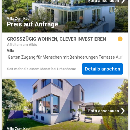
Foto anschauen
Villa
·
Zum Kauf
Preis auf Anfrage
GROSSZÜGIG WOHNEN, CLEVER INVESTIEREN
Affoltern am Albis
Villa
·
Garten
·
Zugang für Menschen mit Behinderungen
·
Terrasse
·
Aufzug
Details ansehen
Seit mehr als einem Monat
bei
Urbanhome
Foto anschauen
Villa
·
Zum Kauf