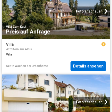
Foto anschauen
Villa
·
Zum Kauf
Preis auf Anfrage
Villa
Affoltern am Albis
Villa
Details ansehen
Seit 2 Wochen
bei
Urbanhome
Foto anschauen