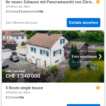
Ihr neues Zuhause mit Panoramasicht von Zürich bis in die Alpen
Affoltern am Albis
3
Zimmer
2
Badezimmer
Villa
Details ansehen
Seit 2 Wochen
bei
Icasa
Foto anschauen
Villa
·
Zum Kauf
CHF 1'340'000
5 Room single house
Affoltern am Albis
5
Zimmer
Villa