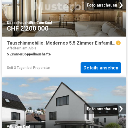
Foto anschauen
Doppelhaushälfte
·
Zum Kauf
CHF 2'200'000
Tauschimmobilie: Modernes 5.5 Zimmer Einfamilienhaus in Männedorf
Affoltern am Albis
5
Zimmer
Doppelhaushälfte
Details ansehen
Seit 3 Tagen
bei
Properstar
Foto anschauen
Villa
·
Zum Kauf