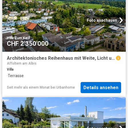
Foto anschauen
Villa
·
Zum Kauf
CHF 2'350'000
Architektonisches Reihenhaus mit Weite, Licht und Privatsphäre in Gockhausen
Affoltern am Albis
Villa
·
Terrasse
Details ansehen
Seit mehr als einem Monat
bei
Urbanhome