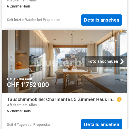
Affoltern am Albis
6
Zimmer
Haus
Details ansehen
Seit letzter Woche
bei
Properstar
Foto anschauen
Haus
·
Zum Kauf
CHF 1'752'000
Tauschimmobilie: Charmantes 5 Zimmer Haus in Thalwil mit grossem Potential
Affoltern am Albis
5
Zimmer
Haus
Details ansehen
Seit 4 Tagen
bei
Properstar