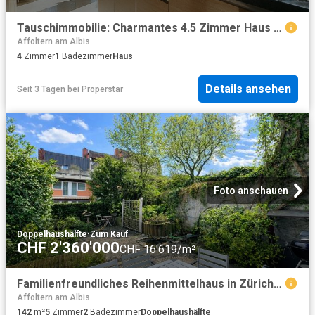
Tauschimmobilie: Charmantes 4.5 Zimmer Haus in Gattikon mit grossem Potenzial
Affoltern am Albis
4
Zimmer
1
Badezimmer
Haus
Details ansehen
Seit 3 Tagen
bei
Properstar
Foto anschauen
Doppelhaushälfte
·
Zum Kauf
CHF 2'360'000
CHF 16'619/m²
Familienfreundliches Reihenmittelhaus in Zürich Schwamendingen
Affoltern am Albis
142
m²
5
Zimmer
2
Badezimmer
Doppelhaushälfte