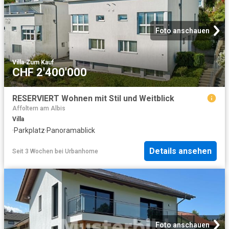
Foto anschauen
Villa
·
Zum Kauf
CHF 2'400'000
RESERVIERT Wohnen mit Stil und Weitblick
Affoltern am Albis
Villa
·
Parkplatz
·
Panoramablick
Details ansehen
Seit 3 Wochen
bei
Urbanhome
Foto anschauen