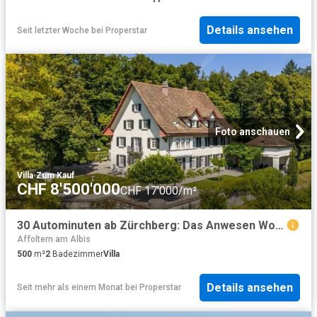
Details ansehen
Seit letzter Woche
bei
Properstar
Foto anschauen
Villa
·
Zum Kauf
CHF 8'500'000
CHF 17'000/m²
30 Autominuten ab Zürchberg: Das Anwesen Wolfer Sulzer am Rosenberg mit 10'000 m² in der Stadt Winterthur
Affoltern am Albis
500
m²
2
Badezimmer
Villa
Details ansehen
Seit mehr als einem Monat
bei
Properstar