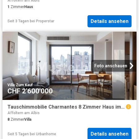
Affoltern am Albis
1
Zimmer
Haus
Details ansehen
Seit 3 Tagen
bei
Properstar
Foto anschauen
Villa
·
Zum Kauf
CHF 2'600'000
Tauschimmobilie Charmantes 8 Zimmer Haus im Herzen von Zürich
Affoltern am Albis
8
Zimmer
Villa
Details ansehen
Seit 5 Tagen
bei
Urbanhome