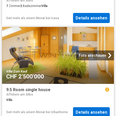
Affoltern am Albis
7
Zimmer
2
Badezimmer
Villa
Details ansehen
Seit mehr als einem Monat
bei
Icasa
Foto anschauen
Villa
·
Zum Kauf
CHF 2'500'000
9.5 Room single house
Affoltern am Albis
Villa
Details ansehen
Seit mehr als einem Monat
bei
Urbanhome