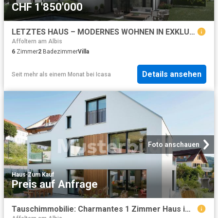
CHF 1'850'000
LETZTES HAUS – MODERNES WOHNEN IN EXKLUSIVER LAGE
Affoltern am Albis
6
Zimmer
2
Badezimmer
Villa
Details ansehen
Seit mehr als einem Monat
bei
Icasa
Foto anschauen
Haus
·
Zum Kauf
Preis auf Anfrage
Tauschimmobilie: Charmantes 1 Zimmer Haus im Herzen von Dietikon