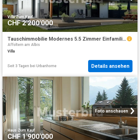
Villa
·
Zum Kauf
CHF 2'200'000
Tauschimmobilie Modernes 5.5 Zimmer Einfamilienhaus in Männedorf
Affoltern am Albis
Villa
Details ansehen
Seit 3 Tagen
bei
Urbanhome
Foto anschauen
Haus
·
Zum Kauf
CHF 1'900'000