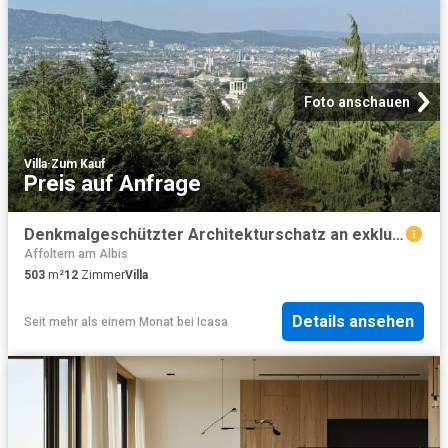
Foto anschauen
Villa
·
Zum Kauf
Preis auf Anfrage
Denkmalgeschützter Architekturschatz an exklusiver Lage am Zürichberg
Affoltern am Albis
503
m²
12
Zimmer
Villa
Details ansehen
Seit mehr als einem Monat
bei
Icasa