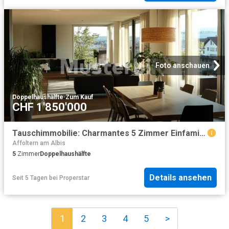
Foto anschauen
Doppelhaushälfte
·
Zum Kauf
CHF 1'850'000
Tauschimmobilie: Charmantes 5 Zimmer Einfamilienhaus in Thalwil – Frisch renoviert
Affoltern am Albis
5
Zimmer
Doppelhaushälfte
Details ansehen
Seit 5 Tagen
bei
Properstar
1
2
3
4
5
>