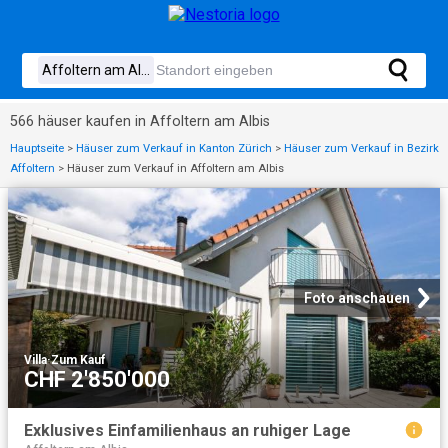
566 häuser kaufen in Affoltern am Albis
Hauptseite
>
Häuser zum Verkauf in Kanton Zürich
>
Häuser zum Verkauf in Bezirk
Affoltern
>
Häuser zum Verkauf in Affoltern am Albis
Foto anschauen
Villa
·
Zum Kauf
CHF 2'850'000
Exklusives Einfamilienhaus an ruhiger Lage