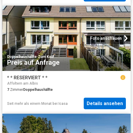
Foto anschauen
Doppelhaushälfte
·
Zum Kauf
Preis auf Anfrage
* * RESERVIERT * *
Affoltern am Albis
7
Zimmer
Doppelhaushälfte
Details ansehen
Seit mehr als einem Monat
bei
Icasa